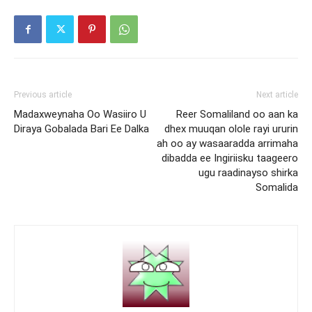
Previous article
Next article
Madaxweynaha Oo Wasiiro U
Reer Somaliland oo aan ka
Diraya Gobalada Bari Ee Dalka
dhex muuqan olole rayi ururin
ah oo ay wasaaradda arrimaha
dibadda ee Ingiriisku taageero
ugu raadinayso shirka
Somalida