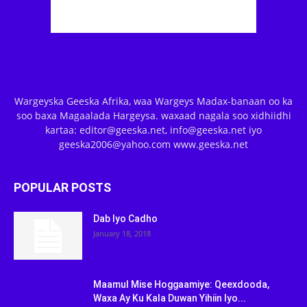
Wargeyska Geeska Afrika, waa Wargeys Madax-banaan oo ka
soo baxa Magaalada Hargeysa. waxaad nagala soo xidhiidhi
kartaa: editor@geeska.net, info@geeska.net iyo
geeska2006@yahoo.com www.geeska.net
POPULAR POSTS
Dab Iyo Cadho
January 18, 2018
Maamul Mise Hoggaamiye: Qeexdooda,
Waxa Ay Ku Kala Duwan Yihiin Iyo...