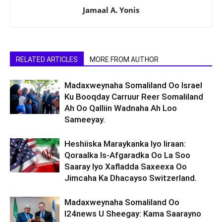
Jamaal A. Yonis
RELATED ARTICLES
MORE FROM AUTHOR
Madaxweynaha Somaliland Oo Israel
Ku Booqday Carruur Reer Somaliland
Ah Oo Qalliin Wadnaha Ah Loo
Sameeyay.
Heshiiska Maraykanka Iyo Iiraan:
Qoraalka Is-Afgaradka Oo La Soo
Saaray Iyo Xafladda Saxeexa Oo
Jimcaha Ka Dhacayso Switzerland.
Madaxweynaha Somaliland Oo
I24news U Sheegay: Kama Saarayno