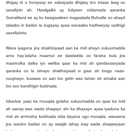
dhigay tii u horaysay ee xabsiyada dhigtay tiro intaas leeg oo
saxafiyiin ah. Hawlgalkii ay fuliyeen ciidamada qaranka
Somaliland ee ay ku beegsadeen magaalada Buhodle oo ahayd
talaabo in badan la sugayay ayaa waxaaba hadheeyay xadhigii
saxafiyiinta.
Waxa iyaguna jira shakhsiyaad aan ka mid ahayn xukuumadda
ama hay’adaha maamul ee dawladda oo faraha kula jira
maamulka dalka iyo weliba qaar ka mid ah qandaraasyada
qaranka oo la siinayo shakhsiyaad si gaar ah loogu naas-
nuujinayo, kuwaas oo aan loo gelin wax tartan ah amaba aan
loo soo bandhigin bulshada.
Isbarbar yaac ka muuqda golaha xukuumadda oo qaar ka mid
ah aanay wax wada shaqayn ahi ka dhaxayn ayaa iyaduna ka
mid ah arrimaha bulshada sida dayaxa ugu muuqda, waxaana
jira wasiiro badan oo ay waajib tahay inay wada shaqeeyaan