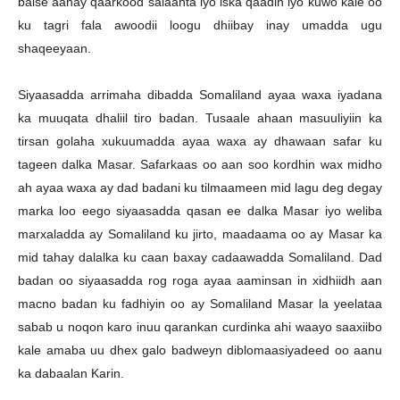
balse aanay qaarkood salaanta iyo iska qaadin iyo kuwo kale oo
ku tagri fala awoodii loogu dhiibay inay umadda ugu
shaqeeyaan.
Siyaasadda arrimaha dibadda Somaliland ayaa waxa iyadana
ka muuqata dhaliil tiro badan. Tusaale ahaan masuuliyiin ka
tirsan golaha xukuumadda ayaa waxa ay dhawaan safar ku
tageen dalka Masar. Safarkaas oo aan soo kordhin wax midho
ah ayaa waxa ay dad badani ku tilmaameen mid lagu deg degay
marka loo eego siyaasadda qasan ee dalka Masar iyo weliba
marxaladda ay Somaliland ku jirto, maadaama oo ay Masar ka
mid tahay dalalka ku caan baxay cadaawadda Somaliland. Dad
badan oo siyaasadda rog roga ayaa aaminsan in xidhiidh aan
macno badan ku fadhiyin oo ay Somaliland Masar la yeelataa
sabab u noqon karo inuu qarankan curdinka ahi waayo saaxiibo
kale amaba uu dhex galo badweyn diblomaasiyadeed oo aanu
ka dabaalan Karin.