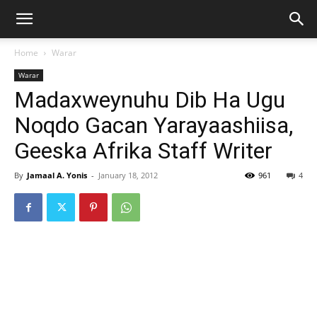
Home
Warar
Warar
Madaxweynuhu Dib Ha Ugu
Noqdo Gacan Yarayaashiisa,
Geeska Afrika Staff Writer
By
Jamaal A. Yonis
-
January 18, 2012
961
4