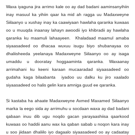
Waxa iyaguna jira arrimo kale oo ay dad badani aaminsanyihiin
inay masuul ka yihiin qaar ka mid ah ragga uu Madaxweyne
Siilaanyo u xushay inay ka caawiyaan hawlaha qaranka kuwaas
oo u muuqda inaanay lahayn awoodii iyo khibradii ay hawlaha
qaranka ku maamuli lahaayeen. Khaladaad maamul amaba
siyaasadeed oo dhacaa wuxuu isugu biyo shubanayaa oo
dhaliisheeda yeelanaya Madaxweyne Siilaanyo oo ay isaga
umaddu u dooratay hoggaaminta qaranka. Waxaanay
arrimahani ku keeni karaan mucaaradad siyaasadeed oo
gudaha kaga bilaabanta iyadoo uu dalku ku jiro xaalado
siyaasadeed oo halis gelin kara amniga guud ee qaranka.
Si kastaba ha ahaate Madaxweyne Axmed Maxamed Siilaanyo
marka la eego sida ay arrimuhu u socdaan waxa ay dad badani
qabaan inuu dib ugu noqdo gacan yarayaashiisa qaarkood
kuwaas oo haddii aanu wax ka qaban sabab u noqon kara inay
u soo jiidaan dhaliilo iyo dagaalo siyaasadeed oo ay cadaatay