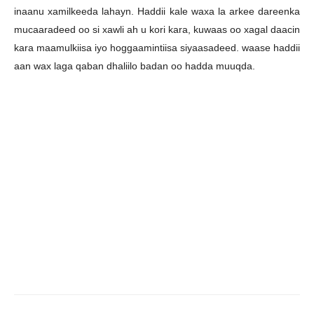
inaanu xamilkeeda lahayn. Haddii kale waxa la arkee dareenka
mucaaradeed oo si xawli ah u kori kara, kuwaas oo xagal daacin
kara maamulkiisa iyo hoggaamintiisa siyaasadeed. waase haddii
aan wax laga qaban dhaliilo badan oo hadda muuqda.