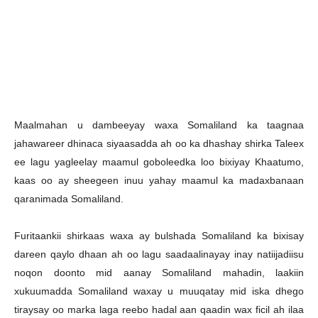
Maalmahan u dambeeyay waxa Somaliland ka taagnaa
jahawareer dhinaca siyaasadda ah oo ka dhashay shirka Taleex
ee lagu yagleelay maamul goboleedka loo bixiyay Khaatumo,
kaas oo ay sheegeen inuu yahay maamul ka madaxbanaan
qaranimada Somaliland.
Furitaankii shirkaas waxa ay bulshada Somaliland ka bixisay
dareen qaylo dhaan ah oo lagu saadaalinayay inay natiijadiisu
noqon doonto mid aanay Somaliland mahadin, laakiin
xukuumadda Somaliland waxay u muuqatay mid iska dhego
tiraysay oo marka laga reebo hadal aan qaadin wax ficil ah ilaa