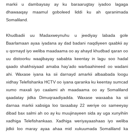
markii u dambaysay ay ku baraarugtay iyadoo lagaga
dhawaaqay maamul goboleed liddi ku ah qaranimada
Somaliland.
Khudbadii uu Madaxweynuhu u jeediyay labada gole
Baarlamaan ayaa iyadana ay dad badani naqdiyeen qaabkii ay
u qornayd iyo weliba maadaama oo ay ahayd khudbad qaran oo
uu distoorku waajibayay sababta keentay in lagu soo hadal
qaado shakhsiyaad amaba hay’ado warbaahineed oo wadani
ahi. Waxase iyana ka sii darnayd amarkii albaabada loogu
xidhay Telefishanka HCTV oo iyana qaranka ku keentay sumcad
xumo maxali iyo caalami ah maadaama oo ay Somaliland
qaadatay jidka Dimuqraadiyadda. Waxase waxaaba ka sii
darnaa markii xabsiga loo taxaabay 22 weriye oo sameeyay
dibad bax salmi ah oo ay ku muujinayeen sida ay uga xunyihiin
xadhiga Telefishankaas. Xadhiga weriyayaashaas iyo weliba
jidkii loo maray ayaa ahaa mid xukuumada Somaliland ka