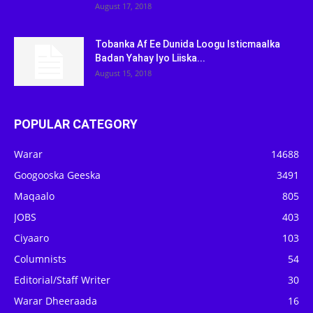
August 17, 2018
Tobanka Af Ee Dunida Loogu Isticmaalka
Badan Yahay Iyo Liiska...
August 15, 2018
POPULAR CATEGORY
Warar
14688
Googooska Geeska
3491
Maqaalo
805
JOBS
403
Ciyaaro
103
Columnists
54
Editorial/Staff Writer
30
Warar Dheeraada
16