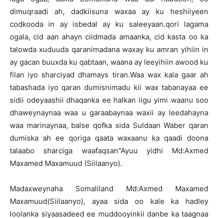
dimuqraadi ah, dadkiisuna waxaa ay ku heshiiyeen
codkooda in ay isbedal ay ku saleeyaan.qori lagama
ogala, cid aan ahayn ciidmada amaanka, cid kasta oo ka
talowda xuduuda qaranimadana waxay ku amran yihiin in
ay gacan buuxda ku qabtaan, waana ay leeyihiin awood ku
filan iyo sharciyad dhamays tiran.Waa wax kala gaar ah
tabashada iyo qaran dumisnimadu kii wax tabanayaa ee
sidii odeyaashii dhaqanka ee halkan iigu yimi waanu soo
dhaweynaynaa waa u garaabaynaa waxii ay leedahayna
waa marinaynaa, balse qofka sida Suldaan Waber qaran
dumiska ah ee qoriga qaata waxaanu ka qaadi doona
talaabo sharciga waafaqsan"Ayuu yidhi Md:Axmed
Maxamed Maxamuud (Siilaanyo).
Madaxweynaha Somaliland Md:Axmed Maxamed
Maxamuud(Siilaanyo), ayaa sida oo kale ka hadley
loolanka siyaasadeed ee muddooyinkii danbe ka taagnaa