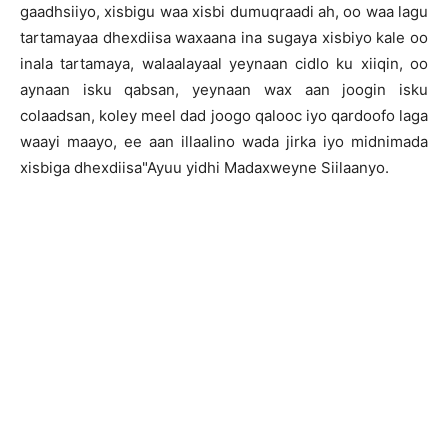
gaadhsiiyo, xisbigu waa xisbi dumuqraadi ah, oo waa lagu
tartamayaa dhexdiisa waxaana ina sugaya xisbiyo kale oo
inala tartamaya, walaalayaal yeynaan cidlo ku xiiqin, oo
aynaan isku qabsan, yeynaan wax aan joogin isku
colaadsan, koley meel dad joogo qalooc iyo qardoofo laga
waayi maayo, ee aan illaalino wada jirka iyo midnimada
xisbiga dhexdiisa"Ayuu yidhi Madaxweyne Siilaanyo.