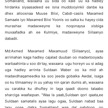
Somaliland, waxaana uu sida oo kale uu ka hadley
hirdanka siyaasadeed ee isna muddooyinkii danbe ka
dhex alloosnaa Muuse Biixi, Cabdi-casiis Maxamed
Samaale iyo Maxamed Biixi Yoonis oo salka ku hayey cida
murashax madaxweyne ka noqonaysa xisbiga
muxaafadka ah ee Kulmiye, madaxweyne Siilaanyo
dabadii.
Md:Axmed Maxamed Maxamuud (Siilaanyo), ayaa
arrimahan kaga hadley cajalad duuban oo madaxtooyadu
warbaahinta u soo dirtay, waxaana ugu horeyn uu si adag
uga hadley arrinta Suldaan Waber oo ka mid ah
madaxdhaqameedka ka soo jeeda gobalka Awdal, isaga
oo ku tilmaamey in uu yahay nin qaran dumis ah, waxaana
uu carabka ku dhuftey in laga qaadi doono talaabo
sharciga waafaqsan. "Waa la yaab,Suldaan qori qaata,ee
Suldaan samatalis ayaa lagu ogaa, Suldaan nabad baa
lagu ogaa, dalka Somaliland waa dal nabdoon, oo