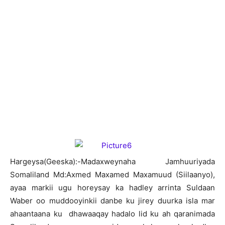
H
argeysa(Geeska):-Madaxweynaha Jamhuuriyada
Somaliland Md:Axmed Maxamed Maxamuud (Siilaanyo),
ayaa markii ugu horeysay ka hadley arrinta Suldaan
Waber oo muddooyinkii danbe ku jirey duurka isla mar
ahaantaana ku dhawaaqay hadalo lid ku ah qaranimada