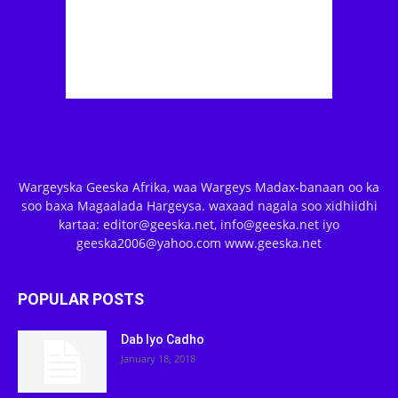
Wargeyska Geeska Afrika, waa Wargeys Madax-banaan oo ka
soo baxa Magaalada Hargeysa. waxaad nagala soo xidhiidhi
kartaa: editor@geeska.net, info@geeska.net iyo
geeska2006@yahoo.com www.geeska.net
POPULAR POSTS
Dab Iyo Cadho
January 18, 2018