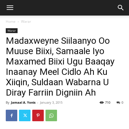
Home
Warar
Warar
Madaxweyne Siilaanyo Oo
Muuse Biixi, Samaale Iyo
Maxamed Biixi Ugu Baaqay
Inaanay Meel Cidlo Ah Ku
Xiiqin, Suldaan Wabarna U
Diray Farriin Digniin Ah
By
Jamaal A. Yonis
-
January 3, 2015
710
0