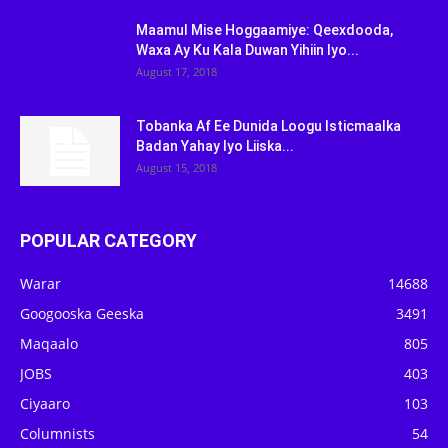
Maamul Mise Hoggaamiye: Qeexdooda,
Waxa Ay Ku Kala Duwan Yihiin Iyo...
August 17, 2018
Tobanka Af Ee Dunida Loogu Isticmaalka
Badan Yahay Iyo Liiska...
August 15, 2018
POPULAR CATEGORY
Warar
14688
Googooska Geeska
3491
Maqaalo
805
JOBS
403
Ciyaaro
103
Columnists
54