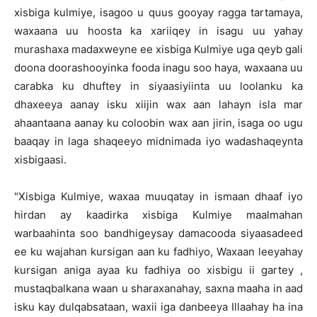
xisbiga kulmiye, isagoo u quus gooyay ragga tartamaya,
waxaana uu hoosta ka xariiqey in isagu uu yahay
murashaxa madaxweyne ee xisbiga Kulmiye uga qeyb gali
doona doorashooyinka fooda inagu soo haya, waxaana uu
carabka ku dhuftey in siyaasiyiinta uu loolanku ka
dhaxeeya aanay isku xiijin wax aan lahayn isla mar
ahaantaana aanay ku coloobin wax aan jirin, isaga oo ugu
baaqay in laga shaqeeyo midnimada iyo wadashaqeynta
xisbigaasi.
"Xisbiga Kulmiye, waxaa muuqatay in ismaan dhaaf iyo
hirdan ay kaadirka xisbiga Kulmiye maalmahan
warbaahinta soo bandhigeysay damacooda siyaasadeed
ee ku wajahan kursigan aan ku fadhiyo, Waxaan leeyahay
kursigan aniga ayaa ku fadhiya oo xisbigu ii gartey ,
mustaqbalkana waan u sharaxanahay, saxna maaha in aad
isku kay dulqabsataan, waxii iga danbeeya Illaahay ha ina