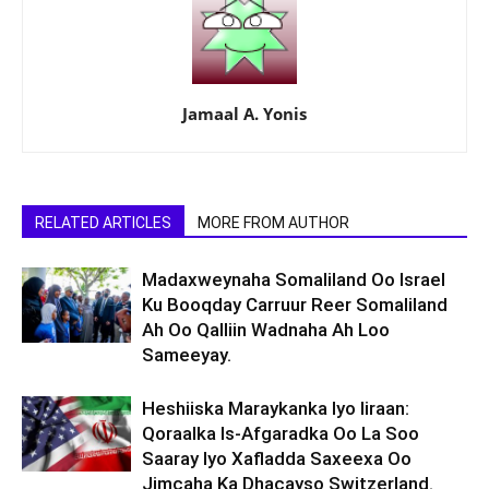
Jamaal A. Yonis
RELATED ARTICLES
MORE FROM AUTHOR
Madaxweynaha Somaliland Oo Israel
Ku Booqday Carruur Reer Somaliland
Ah Oo Qalliin Wadnaha Ah Loo
Sameeyay.
Heshiiska Maraykanka Iyo Iiraan:
Qoraalka Is-Afgaradka Oo La Soo
Saaray Iyo Xafladda Saxeexa Oo
Jimcaha Ka Dhacayso Switzerland.