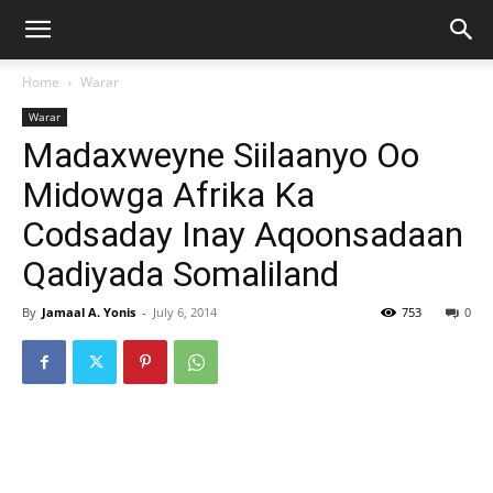
Home
Warar
Warar
Madaxweyne Siilaanyo Oo
Midowga Afrika Ka
Codsaday Inay Aqoonsadaan
Qadiyada Somaliland
By
Jamaal A. Yonis
-
July 6, 2014
753
0