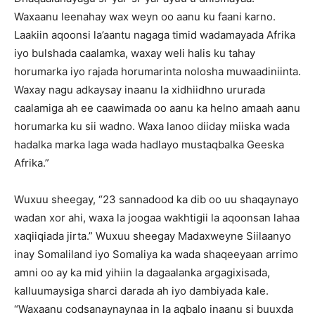
Waxaanu leenahay wax weyn oo aanu ku faani karno.
Laakiin aqoonsi la’aantu nagaga timid wadamayada Afrika
iyo bulshada caalamka, waxay weli halis ku tahay
horumarka iyo rajada horumarinta nolosha muwaadiniinta.
Waxay nagu adkaysay inaanu la xidhiidhno ururada
caalamiga ah ee caawimada oo aanu ka helno amaah aanu
horumarka ku sii wadno. Waxa lanoo diiday miiska wada
hadalka marka laga wada hadlayo mustaqbalka Geeska
Afrika.”
Wuxuu sheegay, “23 sannadood ka dib oo uu shaqaynayo
wadan xor ahi, waxa la joogaa wakhtigii la aqoonsan lahaa
xaqiiqiada jirta.” Wuxuu sheegay Madaxweyne Siilaanyo
inay Somaliland iyo Somaliya ka wada shaqeeyaan arrimo
amni oo ay ka mid yihiin la dagaalanka argagixisada,
kalluumaysiga sharci darada ah iyo dambiyada kale.
“Waxaanu codsanaynaynaa in la aqbalo inaanu si buuxda