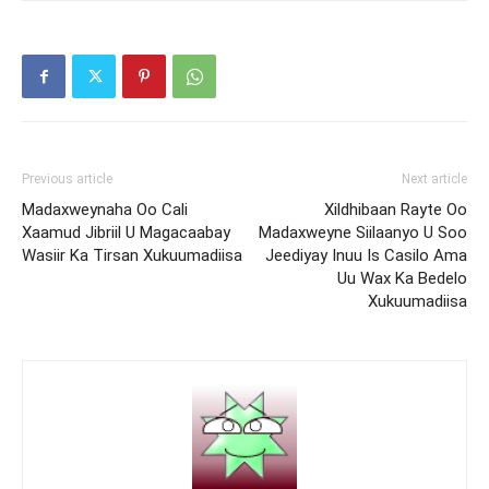
Previous article
Next article
Madaxweynaha Oo Cali
Xildhibaan Rayte Oo
Xaamud Jibriil U Magacaabay
Madaxweyne Siilaanyo U Soo
Wasiir Ka Tirsan Xukuumadiisa
Jeediyay Inuu Is Casilo Ama
Uu Wax Ka Bedelo
Xukuumadiisa