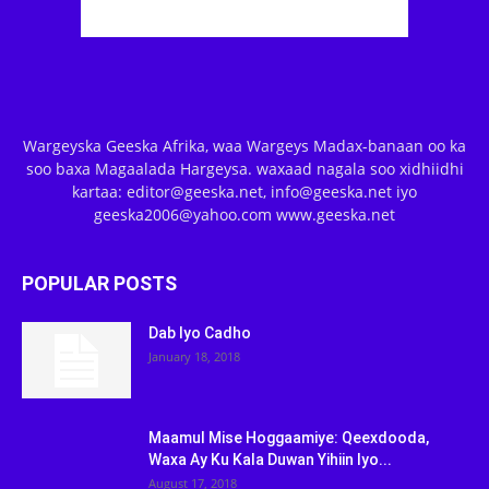
Wargeyska Geeska Afrika, waa Wargeys Madax-banaan oo ka
soo baxa Magaalada Hargeysa. waxaad nagala soo xidhiidhi
kartaa: editor@geeska.net, info@geeska.net iyo
geeska2006@yahoo.com www.geeska.net
POPULAR POSTS
Dab Iyo Cadho
January 18, 2018
Maamul Mise Hoggaamiye: Qeexdooda,
Waxa Ay Ku Kala Duwan Yihiin Iyo...
August 17, 2018