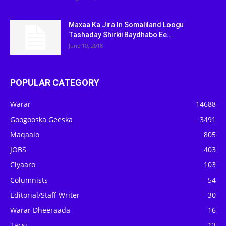
Maxaa Ka Jira In Somaliland Loogu
Tashaday Shirkii Baydhabo Ee...
June 10, 2018
POPULAR CATEGORY
Warar
14688
Googooska Geeska
3491
Maqaalo
805
JOBS
403
Ciyaaro
103
Columnists
54
Editorial/Staff Writer
30
Warar Dheeraada
16
Tacsi
13