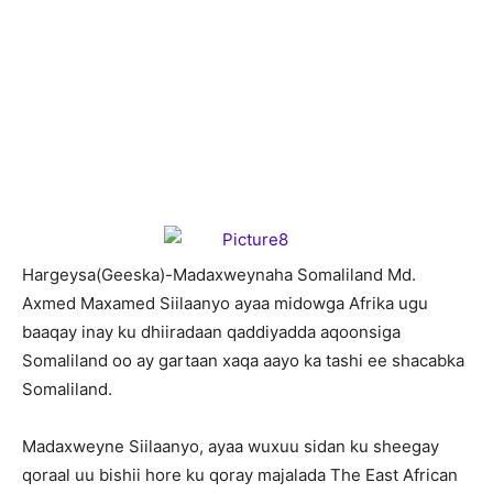
H
argeysa(Geeska)-Madaxweynaha Somaliland Md.
Axmed Maxamed Siilaanyo ayaa midowga Afrika ugu
baaqay inay ku dhiiradaan qaddiyadda aqoonsiga
Somaliland oo ay gartaan xaqa aayo ka tashi ee shacabka
Somaliland.
Madaxweyne Siilaanyo, ayaa wuxuu sidan ku sheegay
qoraal uu bishii hore ku qoray majalada The East African