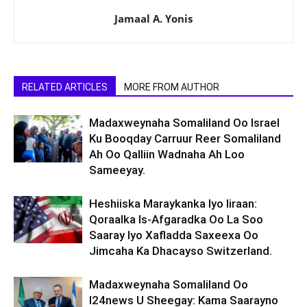
Jamaal A. Yonis
RELATED ARTICLES
MORE FROM AUTHOR
Madaxweynaha Somaliland Oo Israel
Ku Booqday Carruur Reer Somaliland
Ah Oo Qalliin Wadnaha Ah Loo
Sameeyay.
Heshiiska Maraykanka Iyo Iiraan:
Qoraalka Is-Afgaradka Oo La Soo
Saaray Iyo Xafladda Saxeexa Oo
Jimcaha Ka Dhacayso Switzerland.
Madaxweynaha Somaliland Oo
I24news U Sheegay: Kama Saarayno