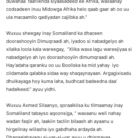
duwanaa taariikhda siyaasadeed ee Afrika, waxaanay
codsadeen inuu Midowga Afrika helo qaab gaar ah oo uu
ula macaamilo qadiyadan cajiibka ah.”
Wuxuu sheegay inay Somaliland ka dhaceen
doorashooyin Dimuqraadi ah, iyadoo si nabadgelyo ah
xilalka loola kala wareegay, “Xilka waxa lagu wareejiyaa si
nabadgelyo ah iyo doorashooyiin dimumqraadi ah.
Hay’adaha qaranku oo uu Booliska ka mid yahay iyo
ciidamada qalabka sidaa way shaqaynayaan. Argagixisadu
dhulkayaga hoy kuma laha, budhcad badeedna daa’
hadalkeed.” ayuu yidhi.
Wuxuu Axmed Silaanyo, qoraalkiisa ku tilmaamay inay
Somaliland tabayso aqoonsiga, “ waxaanu weli nahay
wadan faqiir ah, laakiin tacliin bilaash ah ayaanu u
hirgelinay wiilasha iyo gabdhaha ardayda ah.
Dhaqaalahayagu si-yar-si-yar ayuu u dhismayaa.