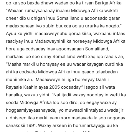
oo ka soo baxda dhawr wadan oo ka tirsan Bariga Afrika,
“Waxaan rumaysanahay inaanu Midowga Afrika wakhti
dheer dib u dhigan inuu Somaliland u aqoonsado qaran
madaxbanaan iyo xubin buuxda oo uu ururka ka noqdo.”
Ayuu ku yidhi madaxweynuhu qoraalkiisa, waxaanu intaas
raaciyay inuu Madaxweynihii ka horeeyay Midowga Afrika
hore uga codsaday inay aqoonsadaan Somaliland,
markaas loo soo diray Somaliland wefti xaqiiqo raadis ah,
“Maaha markii u horaysay ee uu wadankayagan curdinka
ahi ka codsado Midowga Afrika inuu qaado talaabadan
muhiimka ah. Madaxweynihii iga horeeyay Daahir
Rayaale Kaahin ayaa 2005 codsaday.” Isagoo sii wata
hadalka, wuxuu yidhi “Natiijadii waxay noqotay in wefti ka
socda Midowga Afrika loo soo diro, oo eegay waxa ay
hoggaamiyayaashayada, iyo muwaadiniintaiyadu wada jir
u dhiseen ilaa markii aanu xornimadayada la soo noqonay
sanakdkii 1991. Waxay arkeen in horumarkayagu uu ka