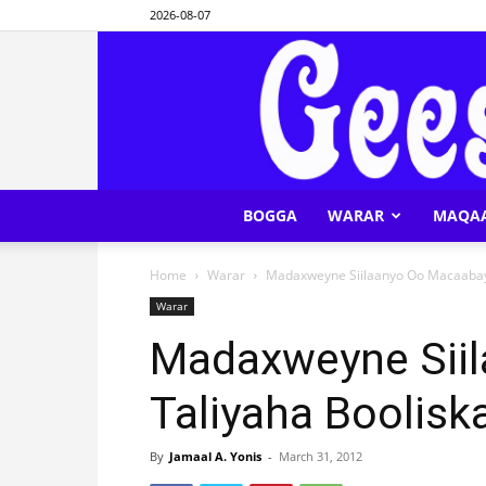
2026-08-07
BOGGA
WARAR
MAQA
Home
Warar
Madaxweyne Siilaanyo Oo Macaabay 
Warar
Madaxweyne Sii
Taliyaha Boolisk
By
Jamaal A. Yonis
-
March 31, 2012