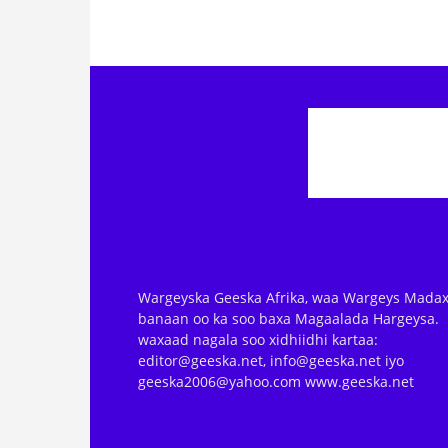
Wargeyska Geeska Afrika, waa Wargeys Madax
banaan oo ka soo baxa Magaalada Hargeysa.
waxaad nagala soo xidhiidhi kartaa:
editor@geeska.net, info@geeska.net iyo
geeska2006@yahoo.com www.geeska.net