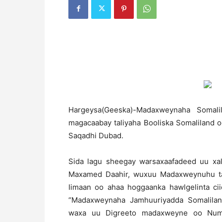
Hargeysa(Geeska)-Madaxweynaha Somal
magacaabay taliyaha Booliska Somaliland
Saqadhi Dubad.
Sida lagu sheegay warsaxaafadeed uu xal
Maxamed Daahir, wuxuu Madaxweynuhu tal
Iimaan oo ahaa hoggaanka hawlgelinta ci
“Madaxweynaha Jamhuuriyadda Somalila
waxa uu Digreeto madaxweyne oo Numb