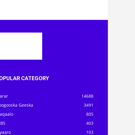
OPULAR CATEGORY
arar
14688
oogooska Geeska
3491
aqaalo
805
OBS
403
iyaaro
103