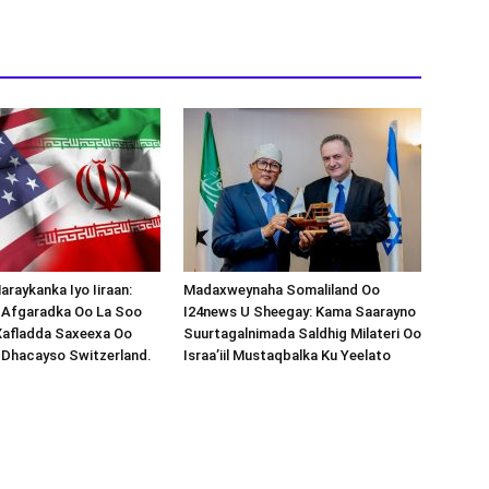
araykanka Iyo Iiraan:
Madaxweynaha Somaliland Oo
s-Afgaradka Oo La Soo
I24news U Sheegay: Kama Saarayno
Xafladda Saxeexa Oo
Suurtagalnimada Saldhig Milateri Oo
 Dhacayso Switzerland.
Israa’iil Mustaqbalka Ku Yeelato