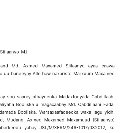
Newspaper
iland Md. Axmed Maxamed Siilaanyo ayaa caawa
 oo uu baneeyay Alle haw naxariste Marxuum Maxamed
ay soo saaray afhayeenka Madaxtooyada Cabdillaahi
iyaha Booliska u magacaabay Md. Cabdillaahi Fadal
idamada Booliska. Warsaxaafadeedka waxa lagu yidhi
nd, Mudane, Axmed Maxamed Maxamuud (Siilaanyo)
erkeedu yahay JSL/M/XERM/249-1017/032012, ku