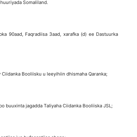
huuriyada Somaliland.
qradiisa 3aad, xarafka (d) ee Dastuurka
nka Booliisku u leeyihiin dhismaha Qaranka;
nta jagadda Taliyaha Ciidanka Booliiska JSL;