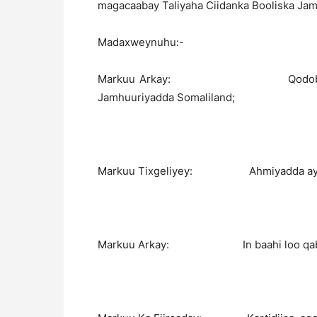
magacaabay Taliyaha Ciidanka Booliska Jam
Madaxweynuhu:-
Markuu Arkay: Qodobka 90aad, Fa
Jamhuuriyadda Somaliland;
Markuu Tixgeliyey: Ahmiyadda ay Ciida
Markuu Arkay: In baahi loo qabo buuxi