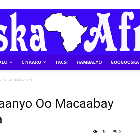
ALO
CIYAARO
TACSI
HAMBALYO
GOOGOOSKA 
Geeska
Taliyaha Booliska
laanyo Oo Macaabay
a
Afrika
1154
0