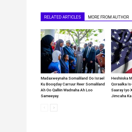
RELATED ARTICLES
MORE FROM AUTHOR
Madaxweynaha Somaliland Oo Israel
Heshiiska M
Ku Booqday Carruur Reer Somaliland
Qoraalka I
Ah Oo Qalliin Wadnaha Ah Loo
Saaray Iyo 
Sameeyay.
Jimcaha Ka