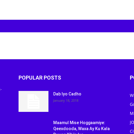
POPULAR POSTS
P
-
Dab Iyo Cadho
W
January 18, 2018
G
M
J
Maamul Mise Hoggaamiye:
Qeexdooda, Waxa Ay Ku Kala
C