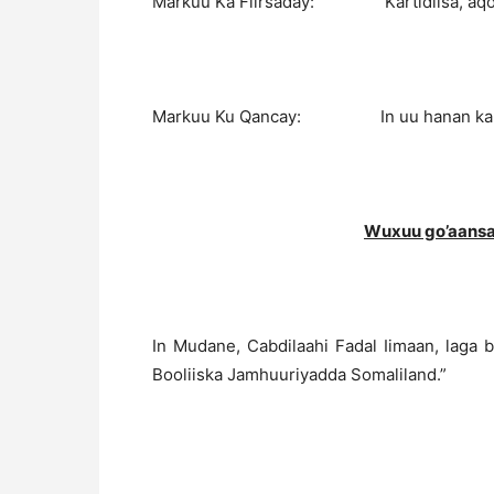
Markuu Ka Fiirsaday: Kartidiisa, aqoont
Markuu Ku Qancay: In uu hanan karo x
Wuxuu go’aans
In Mudane, Cabdilaahi Fadal Iimaan, laga 
Booliiska Jamhuuriyadda Somaliland.”