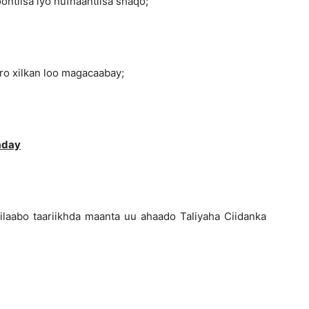
iisa iyo hufnaantiisa shaqo;
ilkan loo magacaabay;
aday
bilaabo taariikhda maanta uu ahaado Taliyaha Ciidanka