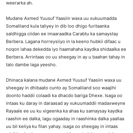
weerarka ah.
Mudane Axmed Yuusuf Yaasiin waxa uu xukuumadda
Somaliland kula taliyey in dib loo dhigo furitaanka
saldhigga ciidan ee imaaraadka Carabtu ka samaystay
Berbera. Lagana horreysiiyo in la keeno hubkii difaac u
noqon lahaa dekedda iyo haamahaha kaydka shidaalka ee
Berbera. Arrintaas oo uu sheegay in ay u baahan tahay in
talo dambe laga yeesho.
Dhinaca kalana mudane Axmed Yuusuf Yaasiin waxa uu
sheegay in dhibaato cunto ay Somaliland soo waajihi
doonto haddii colaadi ka dhacdo bariga Dhexe. Isaga oo
intaas ku daray in daraasad ay xukuumaddii madaxweyne
Rayaale ee uu ku xigeenka ka ahaa ku samaysay kaydka
raashin ee dalka, lagu ogaaday in raashinka dalka yaallaa
uu bil keliya ku filan yahay. isaga oo sheegay in intaas