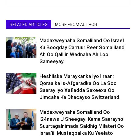
RELATED ARTICLES
MORE FROM AUTHOR
Madaxweynaha Somaliland Oo Israel
Ku Booqday Carruur Reer Somaliland
Ah Oo Qalliin Wadnaha Ah Loo
Sameeyay.
Heshiiska Maraykanka Iyo Iiraan:
Qoraalka Is-Afgaradka Oo La Soo
Saaray Iyo Xafladda Saxeexa Oo
Jimcaha Ka Dhacayso Switzerland.
Madaxweynaha Somaliland Oo
I24news U Sheegay: Kama Saarayno
Suurtagalnimada Saldhig Milateri Oo
Israa’iil Mustaqbalka Ku Yeelato