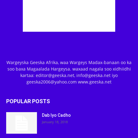
Wargeyska Geeska Afrika, waa Wargeys Madax-banaan oo ka
soo baxa Magaalada Hargeysa. waxaad nagala soo xidhiidhi
kartaa: editor@geeska.net, info@geeska.net iyo
geeska2006@yahoo.com www.geeska.net
POPULAR POSTS
Dab Iyo Cadho
January 18, 2018