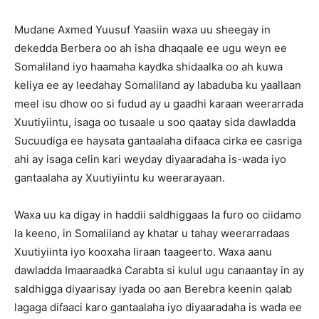
Mudane Axmed Yuusuf Yaasiin waxa uu sheegay in
dekedda Berbera oo ah isha dhaqaale ee ugu weyn ee
Somaliland iyo haamaha kaydka shidaalka oo ah kuwa
keliya ee ay leedahay Somaliland ay labaduba ku yaallaan
meel isu dhow oo si fudud ay u gaadhi karaan weerarrada
Xuutiyiintu, isaga oo tusaale u soo qaatay sida dawladda
Sucuudiga ee haysata gantaalaha difaaca cirka ee casriga
ahi ay isaga celin kari weyday diyaaradaha is-wada iyo
gantaalaha ay Xuutiyiintu ku weerarayaan.
Waxa uu ka digay in haddii saldhiggaas la furo oo ciidamo
la keeno, in Somaliland ay khatar u tahay weerarradaas
Xuutiyiinta iyo kooxaha Iiraan taageerto. Waxa aanu
dawladda Imaaraadka Carabta si kulul ugu canaantay in ay
saldhigga diyaarisay iyada oo aan Berebra keenin qalab
lagaga difaaci karo gantaalaha iyo diyaaradaha is wada ee