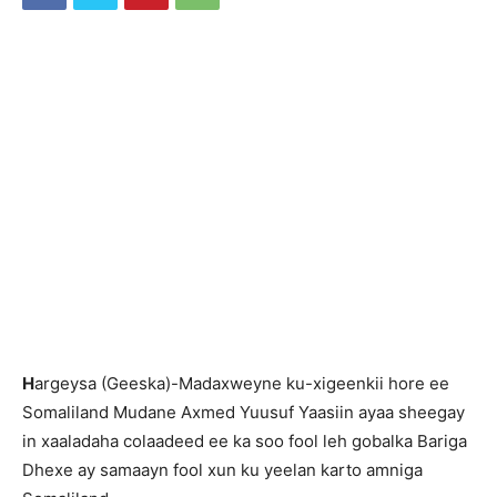
H
argeysa (Geeska)-Madaxweyne ku-xigeenkii hore ee
Somaliland Mudane Axmed Yuusuf Yaasiin ayaa sheegay
in xaaladaha colaadeed ee ka soo fool leh gobalka Bariga
Dhexe ay samaayn fool xun ku yeelan karto amniga