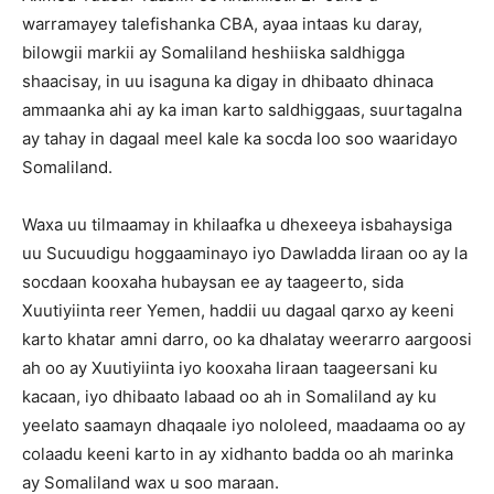
warramayey talefishanka CBA, ayaa intaas ku daray,
bilowgii markii ay Somaliland heshiiska saldhigga
shaacisay, in uu isaguna ka digay in dhibaato dhinaca
ammaanka ahi ay ka iman karto saldhiggaas, suurtagalna
ay tahay in dagaal meel kale ka socda loo soo waaridayo
Somaliland.
Waxa uu tilmaamay in khilaafka u dhexeeya isbahaysiga
uu Sucuudigu hoggaaminayo iyo Dawladda Iiraan oo ay la
socdaan kooxaha hubaysan ee ay taageerto, sida
Xuutiyiinta reer Yemen, haddii uu dagaal qarxo ay keeni
karto khatar amni darro, oo ka dhalatay weerarro aargoosi
ah oo ay Xuutiyiinta iyo kooxaha Iiraan taageersani ku
kacaan, iyo dhibaato labaad oo ah in Somaliland ay ku
yeelato saamayn dhaqaale iyo nololeed, maadaama oo ay
colaadu keeni karto in ay xidhanto badda oo ah marinka
ay Somaliland wax u soo maraan.