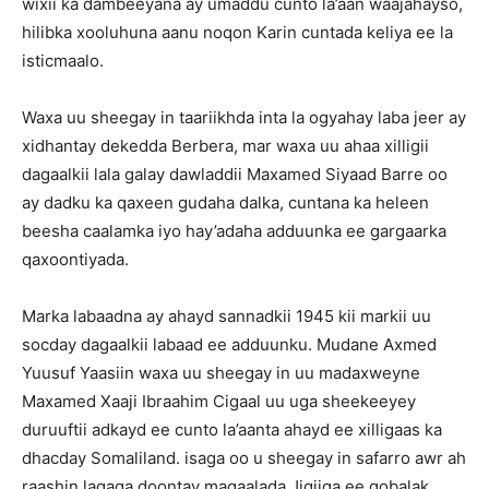
wixii ka dambeeyana ay umaddu cunto la’aan waajahayso,
hilibka xooluhuna aanu noqon Karin cuntada keliya ee la
isticmaalo.
Waxa uu sheegay in taariikhda inta la ogyahay laba jeer ay
xidhantay dekedda Berbera, mar waxa uu ahaa xilligii
dagaalkii lala galay dawladdii Maxamed Siyaad Barre oo
ay dadku ka qaxeen gudaha dalka, cuntana ka heleen
beesha caalamka iyo hay’adaha adduunka ee gargaarka
qaxoontiyada.
Marka labaadna ay ahayd sannadkii 1945 kii markii uu
socday dagaalkii labaad ee adduunku. Mudane Axmed
Yuusuf Yaasiin waxa uu sheegay in uu madaxweyne
Maxamed Xaaji Ibraahim Cigaal uu uga sheekeeyey
duruuftii adkayd ee cunto la’aanta ahayd ee xilligaas ka
dhacday Somaliland. isaga oo u sheegay in safarro awr ah
raashin lagaga doontay magaalada Jigjiga ee gobalak