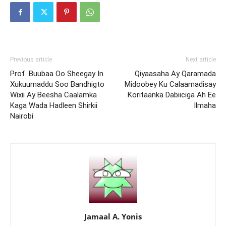
Previous article
Next article
Prof. Buubaa Oo Sheegay In
Qiyaasaha Ay Qaramada
Xukuumaddu Soo Bandhigto
Midoobey Ku Calaamadisay
Wixii Ay Beesha Caalamka
Koritaanka Dabiiciga Ah Ee
Kaga Wada Hadleen Shirkii
Ilmaha
Nairobi
Jamaal A. Yonis