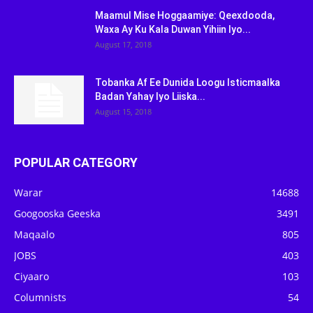
Maamul Mise Hoggaamiye: Qeexdooda,
Waxa Ay Ku Kala Duwan Yihiin Iyo...
August 17, 2018
Tobanka Af Ee Dunida Loogu Isticmaalka
Badan Yahay Iyo Liiska...
August 15, 2018
POPULAR CATEGORY
Warar
14688
Googooska Geeska
3491
Maqaalo
805
JOBS
403
Ciyaaro
103
Columnists
54