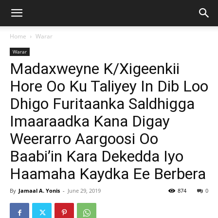
Home
Warar
Warar
Madaxweyne K/Xigeenkii
Hore Oo Ku Taliyey In Dib Loo
Dhigo Furitaanka Saldhigga
Imaaraadka Kana Digay
Weerarro Aargoosi Oo
Baabi’in Kara Dekedda Iyo
Haamaha Kaydka Ee Berbera
By
Jamaal A. Yonis
-
June 29, 2019
874
0