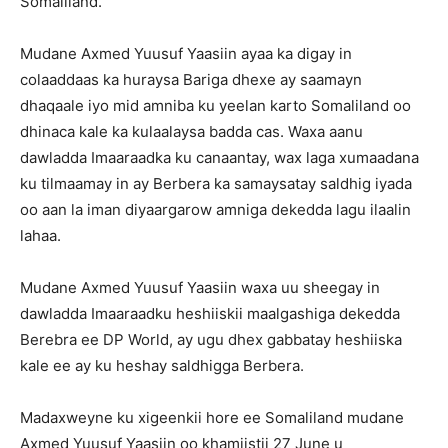
Somaliland.
Mudane Axmed Yuusuf Yaasiin ayaa ka digay in
colaaddaas ka huraysa Bariga dhexe ay saamayn
dhaqaale iyo mid amniba ku yeelan karto Somaliland oo
dhinaca kale ka kulaalaysa badda cas. Waxa aanu
dawladda Imaaraadka ku canaantay, wax laga xumaadana
ku tilmaamay in ay Berbera ka samaysatay saldhig iyada
oo aan la iman diyaargarow amniga dekedda lagu ilaalin
lahaa.
Mudane Axmed Yuusuf Yaasiin waxa uu sheegay in
dawladda Imaaraadku heshiiskii maalgashiga dekedda
Berebra ee DP World, ay ugu dhex gabbatay heshiiska
kale ee ay ku heshay saldhigga Berbera.
Madaxweyne ku xigeenkii hore ee Somaliland mudane
Axmed Yuusuf Yaasiin oo khamiistii 27 June u