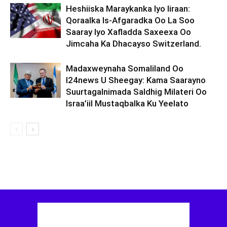
Heshiiska Maraykanka Iyo Iiraan:
Qoraalka Is-Afgaradka Oo La Soo
Saaray Iyo Xafladda Saxeexa Oo
Jimcaha Ka Dhacayso Switzerland.
Madaxweynaha Somaliland Oo
I24news U Sheegay: Kama Saarayno
Suurtagalnimada Saldhig Milateri Oo
Israa’iil Mustaqbalka Ku Yeelato