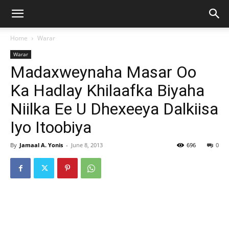
Home
Warar
Warar
Madaxweynaha Masar Oo
Ka Hadlay Khilaafka Biyaha
Niilka Ee U Dhexeeya Dalkiisa
Iyo Itoobiya
By
Jamaal A. Yonis
-
June 8, 2013
696
0