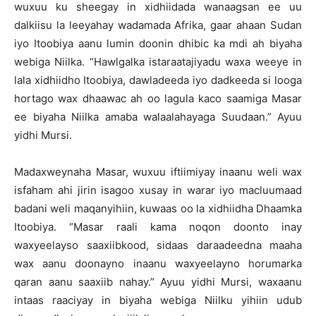
wuxuu ku sheegay in xidhiidada wanaagsan ee uu
dalkiisu la leeyahay wadamada Afrika, gaar ahaan Sudan
iyo Itoobiya aanu lumin doonin dhibic ka mdi ah biyaha
webiga Niilka. “Hawlgalka istaraatajiyadu waxa weeye in
lala xidhiidho Itoobiya, dawladeeda iyo dadkeeda si looga
hortago wax dhaawac ah oo lagula kaco saamiga Masar
ee biyaha Niilka amaba walaalahayaga Suudaan.” Ayuu
yidhi Mursi.
Madaxweynaha Masar, wuxuu iftiimiyay inaanu weli wax
isfaham ahi jirin isagoo xusay in warar iyo macluumaad
badani weli maqanyihiin, kuwaas oo la xidhiidha Dhaamka
Itoobiya. “Masar raali kama noqon doonto inay
waxyeelayso saaxiibkood, sidaas daraadeedna maaha
wax aanu doonayno inaanu waxyeelayno horumarka
qaran aanu saaxiib nahay.” Ayuu yidhi Mursi, waxaanu
intaas raaciyay in biyaha webiga Niilku yihiin udub