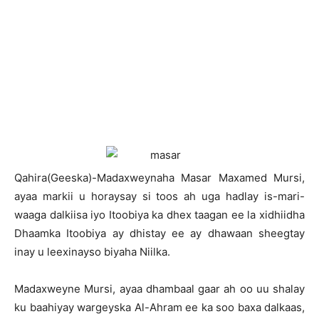
Q
ahira(Geeska)-Madaxweynaha Masar Maxamed Mursi,
ayaa markii u horaysay si toos ah uga hadlay is-mari-
waaga dalkiisa iyo Itoobiya ka dhex taagan ee la xidhiidha
Dhaamka Itoobiya ay dhistay ee ay dhawaan sheegtay
inay u leexinayso biyaha Niilka.
Madaxweyne Mursi, ayaa dhambaal gaar ah oo uu shalay
ku baahiyay wargeyska Al-Ahram ee ka soo baxa dalkaas,