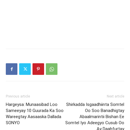
Previous article
Next article
Hargeysa: Munaasibad Loo
Shirkadda Isgaadhiinta Somtel
Sameeyay 10 Guurada Ka Soo
Oo Soo Banadhigtay
Wareegtay Aasaaska Dallada
Abaalmarintii Bishan Ee
SONYO
Somtel Iyo Adeegyo Cusub Oo
Ay Daahfurtay