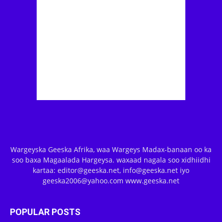
Wargeyska Geeska Afrika, waa Wargeys Madax-banaan oo ka
soo baxa Magaalada Hargeysa. waxaad nagala soo xidhiidhi
kartaa: editor@geeska.net, info@geeska.net iyo
geeska2006@yahoo.com www.geeska.net
POPULAR POSTS