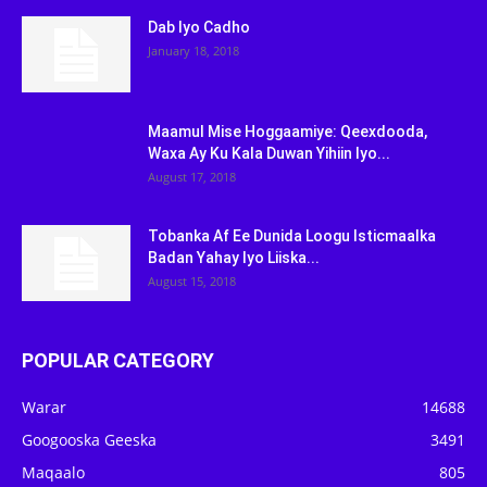
Dab Iyo Cadho
January 18, 2018
Maamul Mise Hoggaamiye: Qeexdooda,
Waxa Ay Ku Kala Duwan Yihiin Iyo...
August 17, 2018
Tobanka Af Ee Dunida Loogu Isticmaalka
Badan Yahay Iyo Liiska...
August 15, 2018
POPULAR CATEGORY
Warar
14688
Googooska Geeska
3491
Maqaalo
805