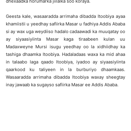
dhexaadka horumarka jiilalka soo koraya.
Geesta kale, wasaaradda arrimaha dibadda Itoobiya ayaa
khamiistii u yeedhay safiirka Masar u fadhiya Addis Ababa
si ay wax uga weydiiso hadalo cadaawadi ka muuqatay oo
ay siyaasiyiinta Masar kaga tiraabeen kulan uu
Madaxweyne Mursi isugu yeedhay oo la xidhiidhay ka
tashiga dhaamka Itoobiya. Hadaladaas waxa ka mid ahaa
in talaabo laga qaado Itoobiya, iyadoo ay siyaasiyiinta
qaarkood ku taliyeen in la burburiyo dhaamkaas.
Wasaaradda arrimaha dibadda Itoobiya waxay sheegtay
inay jawaab ka sugayso safiirka Masar ee Addis Ababa.