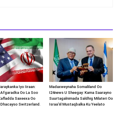
araykanka Iyo Iiraan:
Madaxweynaha Somaliland Oo
s-Afgaradka Oo La Soo
I24news U Sheegay: Kama Saarayno
Xafladda Saxeexa Oo
Suurtagalnimada Saldhig Milateri Oo
 Dhacayso Switzerland.
Israa’iil Mustaqbalka Ku Yeelato