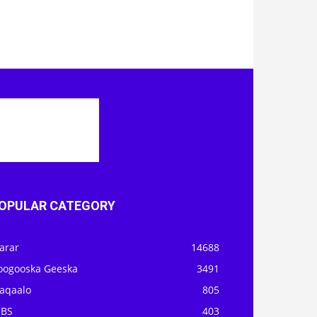
OPULAR CATEGORY
arar
14688
oogooska Geeska
3491
aqaalo
805
OBS
403