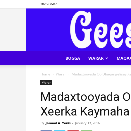
2026-08-07
BOGGA
WARAR
MAQA
Home
Warar
Madaxtooyada Oo Dhaqangelisay Xe
Warar
Madaxtooyada O
Xeerka Kaymaha 
By
Jamaal A. Yonis
-
January 13, 2016