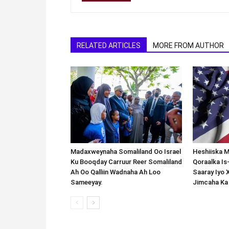
RELATED ARTICLES
MORE FROM AUTHOR
Madaxweynaha Somaliland Oo Israel
Heshiiska M
Ku Booqday Carruur Reer Somaliland
Qoraalka I
Ah Oo Qalliin Wadnaha Ah Loo
Saaray Iyo 
Sameeyay.
Jimcaha Ka