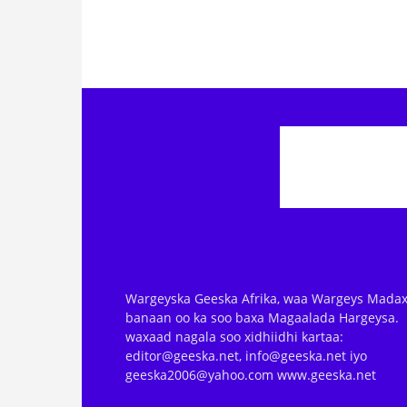
Wargeyska Geeska Afrika, waa Wargeys Madax
banaan oo ka soo baxa Magaalada Hargeysa.
waxaad nagala soo xidhiidhi kartaa:
editor@geeska.net, info@geeska.net iyo
geeska2006@yahoo.com www.geeska.net