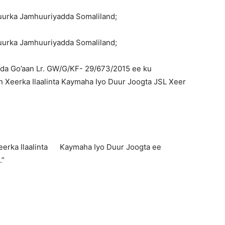
rka Jamhuuriyadda Somaliland;
rka Jamhuuriyadda Somaliland;
a Go’aan Lr. GW/G/KF- 29/673/2015 ee ku
en Xeerka Ilaalinta Kaymaha Iyo Duur Joogta JSL Xeer
eerka Ilaalinta Kaymaha Iyo Duur Joogta ee
.”