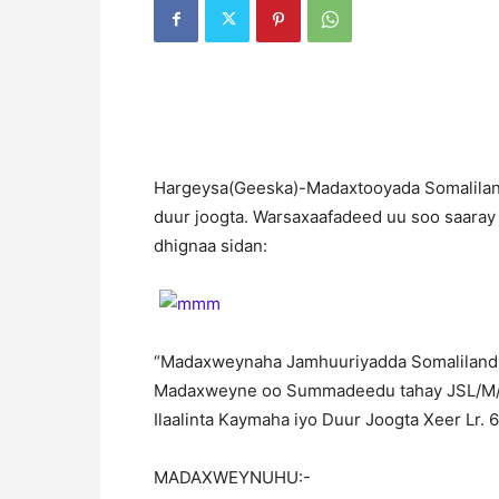
H
argeysa(Geeska)-Madaxtooyada Somaliland 
duur joogta. Warsaxaafadeed uu soo saara
dhignaa sidan:
“Madaxweynaha Jamhuuriyadda Somaliland
Madaxweyne oo Summadeedu tahay JSL/M/
Ilaalinta Kaymaha iyo Duur Joogta Xeer Lr. 
MADAXWEYNUHU:-