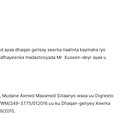
Newspaper
ayaa dhaqan geilsay xeerka ilaalinta kaymaha iyo
y afhayeenka madaxtooyada Mr. Xuseen-deyr ayaa u
, Mudane Axmed Maxamed Siilaanyo waxa uu Digreeto
WM/249-3775/012016 uu ku Dhaqan-geliyey Xeerka
69/2015.