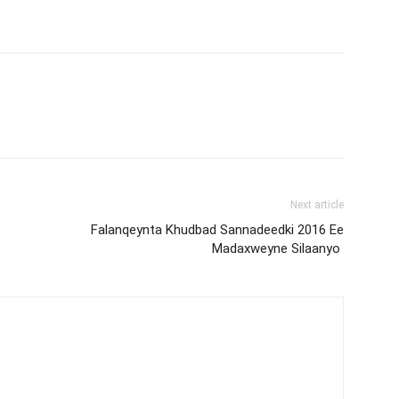
Next article
Falanqeynta Khudbad Sannadeedki 2016 Ee
Madaxweyne Silaanyo