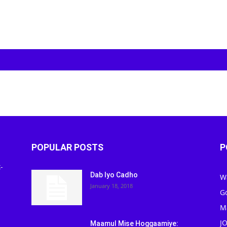
POPULAR POSTS
P
-
Dab Iyo Cadho
W
January 18, 2018
G
M
J
Maamul Mise Hoggaamiye: