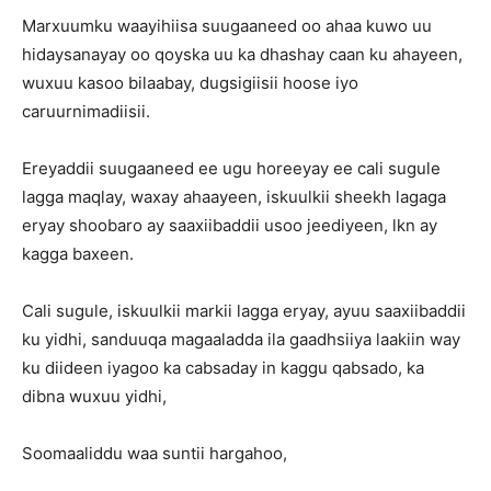
Marxuumku waayihiisa suugaaneed oo ahaa kuwo uu
hidaysanayay oo qoyska uu ka dhashay caan ku ahayeen,
wuxuu kasoo bilaabay, dugsigiisii hoose iyo
caruurnimadiisii.
Ereyaddii suugaaneed ee ugu horeeyay ee cali sugule
lagga maqlay, waxay ahaayeen, iskuulkii sheekh lagaga
eryay shoobaro ay saaxiibaddii usoo jeediyeen, lkn ay
kagga baxeen.
Cali sugule, iskuulkii markii lagga eryay, ayuu saaxiibaddii
ku yidhi, sanduuqa magaaladda ila gaadhsiiya laakiin way
ku diideen iyagoo ka cabsaday in kaggu qabsado, ka
dibna wuxuu yidhi,
Soomaaliddu waa suntii hargahoo,