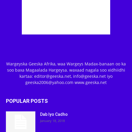
Wargeyska Geeska Afrika, waa Wargeys Madax-banaan oo ka
soo baxa Magaalada Hargeysa. waxaad nagala soo xidhiidhi
kartaa: editor@geeska.net, info@geeska.net iyo
geeska2006@yahoo.com www.geeska.net
POPULAR POSTS
Dab Iyo Cadho
January 18, 2018