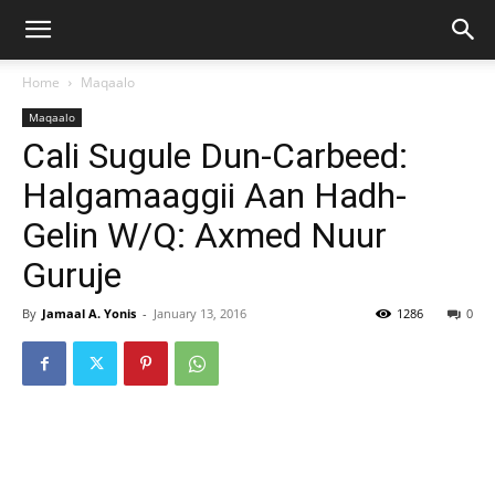
Home
Maqaalo
Maqaalo
Cali Sugule Dun-Carbeed:
Halgamaaggii Aan Hadh-
Gelin W/Q: Axmed Nuur
Guruje
By
Jamaal A. Yonis
-
January 13, 2016
1286
0