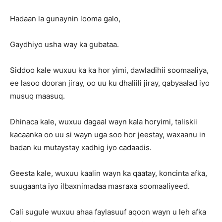
Hadaan la gunaynin looma galo,
Gaydhiyo usha way ka gubataa.
Siddoo kale wuxuu ka ka hor yimi, dawladihii soomaaliya,
ee lasoo dooran jiray, oo uu ku dhaliili jiray, qabyaalad iyo
musuq maasuq.
Dhinaca kale, wuxuu dagaal wayn kala horyimi, taliskii
kacaanka oo uu si wayn uga soo hor jeestay, waxaanu in
badan ku mutaystay xadhig iyo cadaadis.
Geesta kale, wuxuu kaalin wayn ka qaatay, koncinta afka,
suugaanta iyo ilbaxnimadaa masraxa soomaaliyeed.
Cali sugule wuxuu ahaa faylasuuf aqoon wayn u leh afka