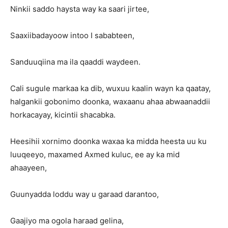
Ninkii saddo haysta way ka saari jirtee,
Saaxiibadayoow intoo I sababteen,
Sanduuqiina ma ila qaaddi waydeen.
Cali sugule markaa ka dib, wuxuu kaalin wayn ka qaatay,
halgankii gobonimo doonka, waxaanu ahaa abwaanaddii
horkacayay, kicintii shacabka.
Heesihii xornimo doonka waxaa ka midda heesta uu ku
luuqeeyo, maxamed Axmed kuluc, ee ay ka mid
ahaayeen,
Guunyadda loddu way u garaad darantoo,
Gaajiyo ma ogola haraad gelina,