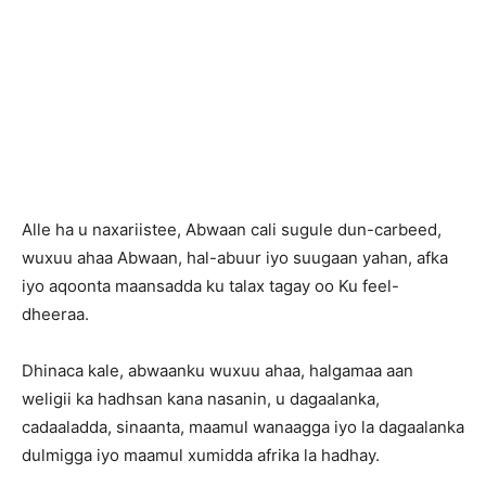
Alle ha u naxariistee, Abwaan cali sugule dun-carbeed,
wuxuu ahaa Abwaan, hal-abuur iyo suugaan yahan, afka
iyo aqoonta maansadda ku talax tagay oo Ku feel-
dheeraa.
Dhinaca kale, abwaanku wuxuu ahaa, halgamaa aan
weligii ka hadhsan kana nasanin, u dagaalanka,
cadaaladda, sinaanta, maamul wanaagga iyo la dagaalanka
dulmigga iyo maamul xumidda afrika la hadhay.