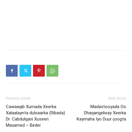
Previous article
Next article
Cawaaqib Xumada Xeerka
Madaxtooyada Oo
Xalaalaynta dulsaarka (Ribada)
Dhaqangelisay Xeerka
Dr. Cabdulqani Xuseen
Kaymaha Iyo Duur-joogta
Maxamed – Beder