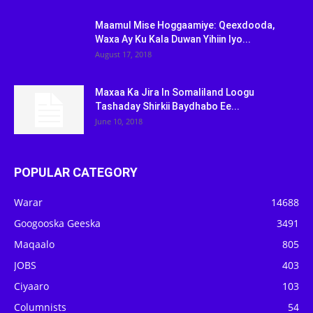
Maamul Mise Hoggaamiye: Qeexdooda,
Waxa Ay Ku Kala Duwan Yihiin Iyo...
August 17, 2018
Maxaa Ka Jira In Somaliland Loogu
Tashaday Shirkii Baydhabo Ee...
June 10, 2018
POPULAR CATEGORY
Warar
14688
Googooska Geeska
3491
Maqaalo
805
JOBS
403
Ciyaaro
103
Columnists
54