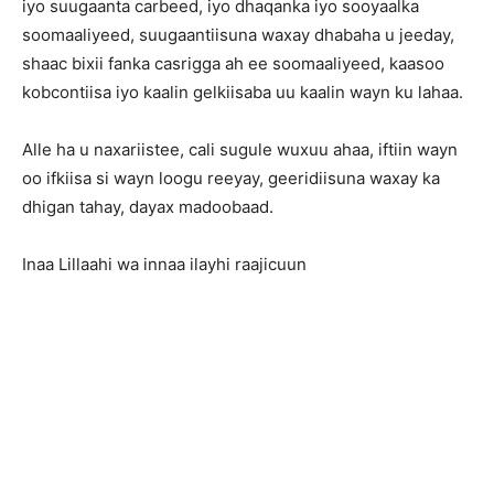
iyo suugaanta carbeed, iyo dhaqanka iyo sooyaalka
soomaaliyeed, suugaantiisuna waxay dhabaha u jeeday,
shaac bixii fanka casrigga ah ee soomaaliyeed, kaasoo
kobcontiisa iyo kaalin gelkiisaba uu kaalin wayn ku lahaa.
Alle ha u naxariistee, cali sugule wuxuu ahaa, iftiin wayn
oo ifkiisa si wayn loogu reeyay, geeridiisuna waxay ka
dhigan tahay, dayax madoobaad.
Inaa Lillaahi wa innaa ilayhi raajicuun