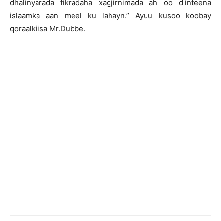
dhalinyarada fikradaha xagjirnimada ah oo diinteena
islaamka aan meel ku lahayn.’’ Ayuu kusoo koobay
qoraalkiisa Mr.Dubbe.