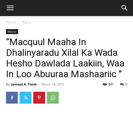
Home
Warar
Warar
‘’Macquul Maaha In
Dhalinyaradu Xilal Ka Wada
Hesho Dawlada Laakiin, Waa
In Loo Abuuraa Mashaariic ’’
By
Jamaal A. Yonis
-
March 18, 2015
841
0