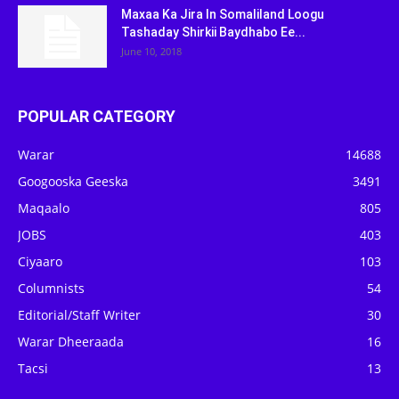
Maxaa Ka Jira In Somaliland Loogu
Tashaday Shirkii Baydhabo Ee...
June 10, 2018
POPULAR CATEGORY
Warar
14688
Googooska Geeska
3491
Maqaalo
805
JOBS
403
Ciyaaro
103
Columnists
54
Editorial/Staff Writer
30
Warar Dheeraada
16
Tacsi
13