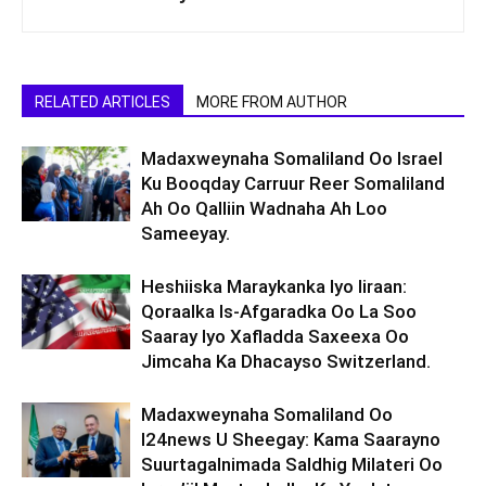
RELATED ARTICLES
MORE FROM AUTHOR
Madaxweynaha Somaliland Oo Israel
Ku Booqday Carruur Reer Somaliland
Ah Oo Qalliin Wadnaha Ah Loo
Sameeyay.
Heshiiska Maraykanka Iyo Iiraan:
Qoraalka Is-Afgaradka Oo La Soo
Saaray Iyo Xafladda Saxeexa Oo
Jimcaha Ka Dhacayso Switzerland.
Madaxweynaha Somaliland Oo
I24news U Sheegay: Kama Saarayno
Suurtagalnimada Saldhig Milateri Oo