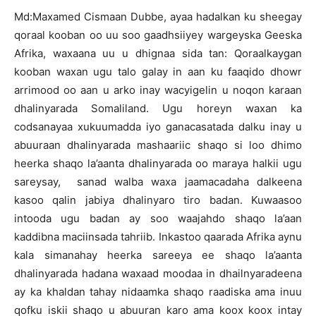
Md:Maxamed Cismaan Dubbe, ayaa hadalkan ku sheegay
qoraal kooban oo uu soo gaadhsiiyey wargeyska Geeska
Afrika, waxaana uu u dhignaa sida tan: Qoraalkaygan
kooban waxan ugu talo galay in aan ku faaqido dhowr
arrimood oo aan u arko inay wacyigelin u noqon karaan
dhalinyarada Somaliland. Ugu horeyn waxan ka
codsanayaa xukuumadda iyo ganacasatada dalku inay u
abuuraan dhalinyarada mashaariic shaqo si loo dhimo
heerka shaqo la’aanta dhalinyarada oo maraya halkii ugu
sareysay, sanad walba waxa jaamacadaha dalkeena
kasoo qalin jabiya dhalinyaro tiro badan. Kuwaasoo
intooda ugu badan ay soo waajahdo shaqo la’aan
kaddibna maciinsada tahriib. Inkastoo qaarada Afrika aynu
kala simanahay heerka sareeya ee shaqo la’aanta
dhalinyarada hadana waxaad moodaa in dhailnyaradeena
ay ka khaldan tahay nidaamka shaqo raadiska ama inuu
qofku iskii shaqo u abuuran karo ama koox koox intay