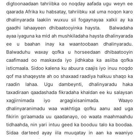
digtoonaadaan tahriibka oo noqday aafada ugu weyn ee
qaarada Afrika ku habsatay, tahriibku xal uma noqon karo
dhalinyarada laakiin wuxuu sii fogaynayaa xalkii ay ka
gaadhi lahaayeen dhibaatooyinka haysta. Balwadaha
ayaa iyaguna ka mid ah mushkiladaha haysta dhalinyarada
ee u baahan inay ka waantoobaan dhalinyaradu.
Balwaduhu waxay qofka u horseedaan dhibaatooyin
caafimaad oo maskaxda iyo jidhkaba ka asiiba qofka
isticmaala. Sidoo kalena ku abuura caajis iyo inuu noqdo
qof ma shaqeyste ah oo shaxaad raadiya halkuu shaqo ka
raadin lahaa. Ugu dambeynti, dhalinyaradu haka
taxadiraan qaadashada fikradaha khaldan ee ku salaysan
xagjirnimada iyo argagixisanimada. Waayo
dhalinyaranimadu waa wakhtiga qofku aanu aad uga
fikirin go’aamada uu qaadanayo, oo waata maahmaahdu
tidhaahda, nin yari intuu geed ka booduu talo ka boodaa.
Sidaa darteed ayay iila muuqatay in aan ka waaniyo