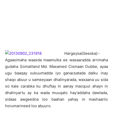
H
argeysa(Geeska):-
Agaasimaha waaxda maamulka ee wasaaradda arrimaha
gudaha Somaliland Md. Maxamed Cismaan Dubbe, ayaa
ugu baaqay xukuumadda iyo ganacsatada dalku inay
shaqo abuur u sameeyaan dhalinyarada, waxaana uu sida
oo kale carabka ku dhuftay in aanay macquul ahayn in
dhalinyartu ay ka wada muuqato hay’addaha dawlada,
sidaas awgeedna loo baahan yahay in mashaariic
horumarineed loo abuuro.