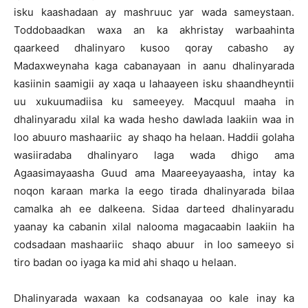
isku kaashadaan ay mashruuc yar wada sameystaan.
Toddobaadkan waxa an ka akhristay warbaahinta
qaarkeed dhalinyaro kusoo qoray cabasho ay
Madaxweynaha kaga cabanayaan in aanu dhalinyarada
kasiinin saamigii ay xaqa u lahaayeen isku shaandheyntii
uu xukuumadiisa ku sameeyey. Macquul maaha in
dhalinyaradu xilal ka wada hesho dawlada laakiin waa in
loo abuuro mashaariic ay shaqo ha helaan. Haddii golaha
wasiiradaba dhalinyaro laga wada dhigo ama
Agaasimayaasha Guud ama Maareeyayaasha, intay ka
noqon karaan marka la eego tirada dhalinyarada bilaa
camalka ah ee dalkeena. Sidaa darteed dhalinyaradu
yaanay ka cabanin xilal nalooma magacaabin laakiin ha
codsadaan mashaariic shaqo abuur in loo sameeyo si
tiro badan oo iyaga ka mid ahi shaqo u helaan.
Dhalinyarada waxaan ka codsanayaa oo kale inay ka