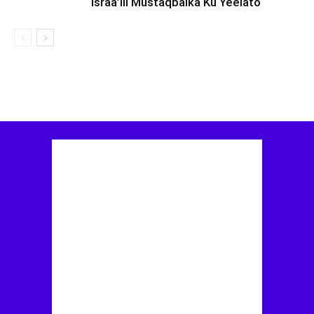
Israa’iil Mustaqbalka Ku Yeelato