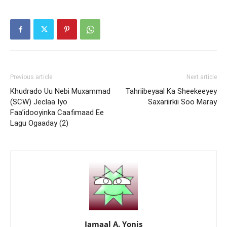
Previous article
Next article
Khudrado Uu Nebi Muxammad
Tahriibeyaal Ka Sheekeeyey
(SCW) Jeclaa Iyo
Saxariirkii Soo Maray
Faa’idooyinka Caafimaad Ee
Lagu Ogaaday (2)
Jamaal A. Yonis