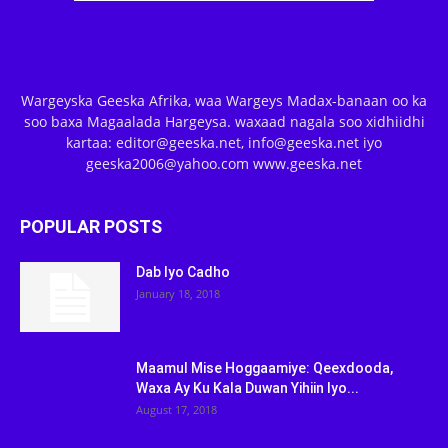
Wargeyska Geeska Afrika, waa Wargeys Madax-banaan oo ka
soo baxa Magaalada Hargeysa. waxaad nagala soo xidhiidhi
kartaa: editor@geeska.net, info@geeska.net iyo
geeska2006@yahoo.com www.geeska.net
POPULAR POSTS
Dab Iyo Cadho
January 18, 2018
Maamul Mise Hoggaamiye: Qeexdooda,
Waxa Ay Ku Kala Duwan Yihiin Iyo...
August 17, 2018