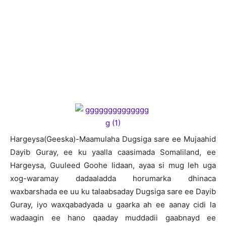
H
argeysa(Geeska)-Maamulaha Dugsiga sare ee Mujaahid
Dayib Guray, ee ku yaalla caasimada Somaliland, ee
Hargeysa, Guuleed Goohe Iidaan, ayaa si mug leh uga
xog-waramay dadaaladda horumarka dhinaca
waxbarshada ee uu ku talaabsaday Dugsiga sare ee Dayib
Guray, iyo waxqabadyada u gaarka ah ee aanay cidi la
wadaagin ee hano qaaday muddadii gaabnayd ee