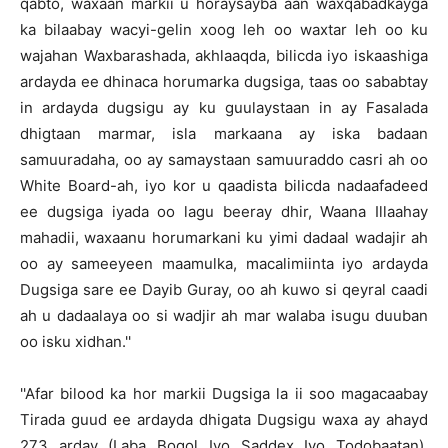
qabto, waxaan markii u horaysayba aan waxqabadkayga
ka bilaabay wacyi-gelin xoog leh oo waxtar leh oo ku
wajahan Waxbarashada, akhlaaqda, bilicda iyo iskaashiga
ardayda ee dhinaca horumarka dugsiga, taas oo sababtay
in ardayda dugsigu ay ku guulaystaan in ay Fasalada
dhigtaan marmar, isla markaana ay iska badaan
samuuradaha, oo ay samaystaan samuuraddo casri ah oo
White Board-ah, iyo kor u qaadista bilicda nadaafadeed
ee dugsiga iyada oo lagu beeray dhir, Waana Illaahay
mahadii, waxaanu horumarkani ku yimi dadaal wadajir ah
oo ay sameeyeen maamulka, macalimiinta iyo ardayda
Dugsiga sare ee Dayib Guray, oo ah kuwo si qeyral caadi
ah u dadaalaya oo si wadjir ah mar walaba isugu duuban
oo isku xidhan.''
''Afar bilood ka hor markii Dugsiga la ii soo magacaabay
Tirada guud ee ardayda dhigata Dugsigu waxa ay ahayd
273 arday (Laba Boqol Iyo Saddex Iyo Todobaatan).