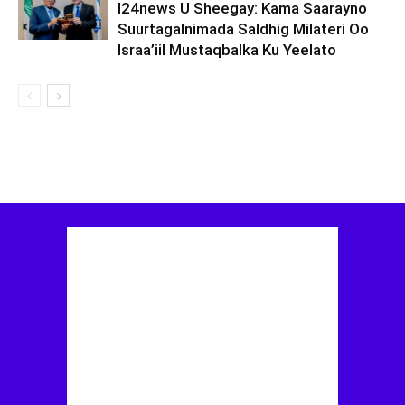
I24news U Sheegay: Kama Saarayno
Suurtagalnimada Saldhig Milateri Oo
Israa’iil Mustaqbalka Ku Yeelato