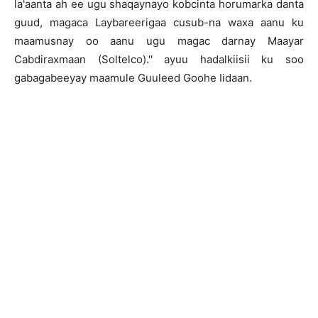
la'aanta ah ee ugu shaqaynayo kobcinta horumarka danta
guud, magaca Laybareerigaa cusub-na waxa aanu ku
maamusnay oo aanu ugu magac darnay Maayar
Cabdiraxmaan (Soltelco).'' ayuu hadalkiisii ku soo
gabagabeeyay maamule Guuleed Goohe Iidaan.