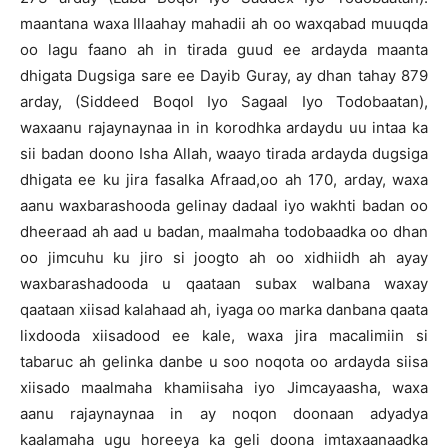
maantana waxa Illaahay mahadii ah oo waxqabad muuqda
oo lagu faano ah in tirada guud ee ardayda maanta
dhigata Dugsiga sare ee Dayib Guray, ay dhan tahay 879
arday, (Siddeed Boqol Iyo Sagaal Iyo Todobaatan),
waxaanu rajaynaynaa in in korodhka ardaydu uu intaa ka
sii badan doono Isha Allah, waayo tirada ardayda dugsiga
dhigata ee ku jira fasalka Afraad,oo ah 170, arday, waxa
aanu waxbarashooda gelinay dadaal iyo wakhti badan oo
dheeraad ah aad u badan, maalmaha todobaadka oo dhan
oo jimcuhu ku jiro si joogto ah oo xidhiidh ah ayay
waxbarashadooda u qaataan subax walbana waxay
qaataan xiisad kalahaad ah, iyaga oo marka danbana qaata
lixdooda xiisadood ee kale, waxa jira macalimiin si
tabaruc ah gelinka danbe u soo noqota oo ardayda siisa
xiisado maalmaha khamiisaha iyo Jimcayaasha, waxa
aanu rajaynaynaa in ay noqon doonaan adyadya
kaalamaha ugu horeeya ka geli doona imtaxaanaadka