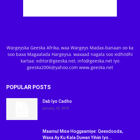
Wargeyska Geeska Afrika, waa Wargeys Madax-banaan oo ka
soo baxa Magaalada Hargeysa. waxaad nagala soo xidhiidhi
kartaa: editor@geeska.net, info@geeska.net iyo
geeska2006@yahoo.com www.geeska.net
POPULAR POSTS
Dab Iyo Cadho
January 18, 2018
Maamul Mise Hoggaamiye: Qeexdooda,
Waxa Ay Ku Kala Duwan Yihiin Iyo...