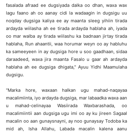
fasalada afraad ee dugsiyada dalka oo dhan, waxa wax
lagu faano ah oo aanay cidi la wadaagin in dugsigu uu
noqday dugsiga kaliya ee ay maanta sleeg yihiin tirada
ardayda wiilasha ah ee tirada ardayda hablaha ah, iyada
oo mar walba ay tirada wiilashu ka badnaan jirtay tirada
hablaha, Run ahaantii, waa horumar weyn oo ay habluhu
ka sameeyeen in ay dugsiga hore u soo gaadhaan, sidaa
daraadeed, waxa jira maanta Fasalo u gaar ah ardayda
hablaha ah ee dugsiga dhigata,'' Ayuu Yidhi Maamulaha
dugsigu.
''Marka hore, waxaan halkan ugu mahad-naqayaa
macalimiinta, iyo ardayda dugsiga, mar labaadka waxa aan
u mahad-celinayaa Wasiirada Waxbarashada, oo
macalimiintii aan dugsiga ugu imi oo ay ku jireen Sagaal
macalin oo aan gunaysnayni, ay noo gunaysay Todoba ka
mid ah, Isha Allahu, Labada macalin kalena aanu