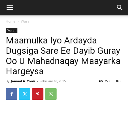
Home
Warar
Warar
Maamulka Iyo Ardayda
Dugsiga Sare Ee Dayib Guray
Oo U Mahadnaqay Maayarka
Hargeysa
By
Jamaal A. Yonis
-
February 18, 2015
753
0