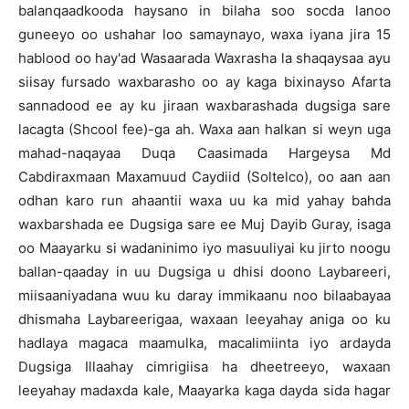
balanqaadkooda haysano in bilaha soo socda lanoo
guneeyo oo ushahar loo samaynayo, waxa iyana jira 15
hablood oo hay'ad Wasaarada Waxrasha la shaqaysaa ayu
siisay fursado waxbarasho oo ay kaga bixinayso Afarta
sannadood ee ay ku jiraan waxbarashada dugsiga sare
lacagta (Shcool fee)-ga ah. Waxa aan halkan si weyn uga
mahad-naqayaa Duqa Caasimada Hargeysa Md
Cabdiraxmaan Maxamuud Caydiid (Soltelco), oo aan aan
odhan karo run ahaantii waxa uu ka mid yahay bahda
waxbarshada ee Dugsiga sare ee Muj Dayib Guray, isaga
oo Maayarku si wadaninimo iyo masuuliyai ku jirto noogu
ballan-qaaday in uu Dugsiga u dhisi doono Laybareeri,
miisaaniyadana wuu ku daray immikaanu noo bilaabayaa
dhismaha Laybareerigaa, waxaan leeyahay aniga oo ku
hadlaya magaca maamulka, macalimiinta iyo ardayda
Dugsiga Illaahay cimrigiisa ha dheetreeyo, waxaan
leeyahay madaxda kale, Maayarka kaga dayda sida hagar