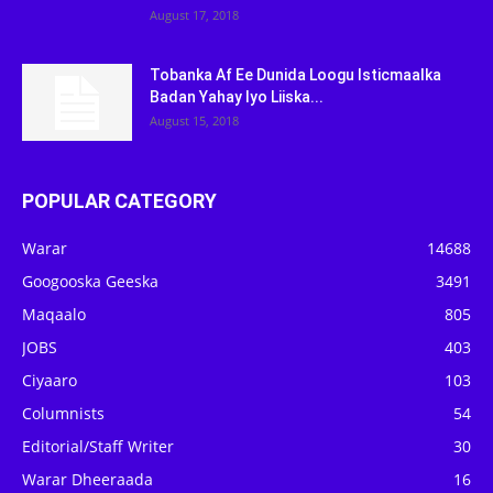
August 17, 2018
Tobanka Af Ee Dunida Loogu Isticmaalka
Badan Yahay Iyo Liiska...
August 15, 2018
POPULAR CATEGORY
Warar
14688
Googooska Geeska
3491
Maqaalo
805
JOBS
403
Ciyaaro
103
Columnists
54
Editorial/Staff Writer
30
Warar Dheeraada
16