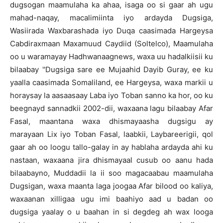
dugsogan maamulaha ka ahaa, isaga oo si gaar ah ugu
mahad-naqay, macalimiinta iyo ardayda Dugsiga,
Wasiirada Waxbarashada iyo Duqa caasimada Hargeysa
Cabdiraxmaan Maxamuud Caydiid (Soltelco), Maamulaha
oo u waramayay Hadhwanaagnews, waxa uu hadalkiisii ku
bilaabay ''Dugsiga sare ee Mujaahid Dayib Guray, ee ku
yaalla caasimada Somaliland, ee Hargeysa, waxa markii u
horaysay la aasaasaay Laba iyo Toban sanno ka hor, oo ku
beegnayd sannadkii 2002-dii, waxaana lagu bilaabay Afar
Fasal, maantana waxa dhismayaasha dugsigu ay
marayaan Lix iyo Toban Fasal, laabkii, Laybareerigii, qol
gaar ah oo loogu tallo-galay in ay hablaha ardayda ahi ku
nastaan, waxaana jira dhismayaal cusub oo aanu hada
bilaabayno, Muddadii la ii soo magacaabau maamulaha
Dugsigan, waxa maanta laga joogaa Afar bilood oo kaliya,
waxaanan xilligaa ugu imi baahiyo aad u badan oo
dugsiga yaalay o u baahan in si degdeg ah wax looga