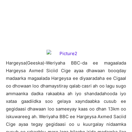
H
argeysa(Geeska)-Weriyaha BBC-da ee magaalada
Hargeysa Axmed Siciid Cige ayaa dhawaan booqday
madaarka magaalada Hargeysa ee diyaaradaha ee Cigaal
oo dhowaan loo dhamaystiray qalab casri ah oo lagu sugo
ammaanka dadka rakaabka ah iyo shandadahooda iyo
xataa gaadiidka soo gelaya xayndaabka cusub ee
gegidaasi dhawaan loo sameeyay kaas oo dhan 13km oo
iskuwareeg ah. Weriyaha BBC ee Hargeysa Axmed Saciid
Cige ayaa tegay gegidaasi oo u kuurgalay nidaamka
cusub ee rakaabku maro laga bilaabo irida madaarka ilaa