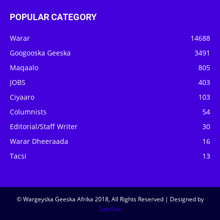
POPULAR CATEGORY
Warar
14688
Googooska Geeska
3491
Maqaalo
805
JOBS
403
Ciyaaro
103
Columnists
54
Editorial/Staff Writer
30
Warar Dheeraada
16
Tacsi
13
© Wargeyska Geeska Afrika 2018, All Rights Reserved | Designed by
SomSite