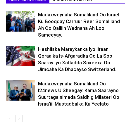
Madaxweynaha Somaliland Oo Israel
Ku Booqday Carruur Reer Somaliland
Ah Oo Qalliin Wadnaha Ah Loo
Sameeyay.
Heshiiska Maraykanka Iyo Iiraan:
Qoraalka Is-Afgaradka Oo La Soo
Saaray Iyo Xafladda Saxeexa Oo
Jimcaha Ka Dhacayso Switzerland.
Madaxweynaha Somaliland Oo
I24news U Sheegay: Kama Saarayno
Suurtagalnimada Saldhig Milateri Oo
Israa’iil Mustaqbalka Ku Yeelato