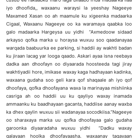
iyo dhoofida,, waxaanu waraysi la yeeshay Nageeye
Maxamed Xasan oo ah maamule ku xigeenka madaarka
Cigaal, Waxaanu Nageeye oo ka waramaya qaabka loo
galo madaarka Hargeysa uu yidhi “Axmedoow sidaad
arkayso qofka marka u horaysa wuxuu soo qaadanayaa
warqada baabuurka ee parking, si haddii ay wakhti badan
ku jiraan lacag yar looga qaado. Askari ayaa isna reebaya
dadka aan dhoofayn oo diyaarada hoosteeda tagi jiray
wakhtiyadii hore, imikase waxay kaga hadhayaan kadinka,
waxaana gudaha soo geli kara qof shaqaale ah iyo qof
dhoofaya, qofka dhoofayana waxa la marinayaa mishiinka
casriga ah oo haddii uu ku qayliyo waxay inamada
ammaanku ku baadhayaan gacanta, haddiise aanay waxba
ka dhex qaylin wuxuu sii wadanayaa socodkiisa.”Nageeye
oo sharaxaya marka uu qofka dhoofayaa galo gudaha
garoonka diyaaradaha wuxuu yidhi “Dadku waxay
galayaan hoolka dhoofayaasha, waxaanay tagayaan