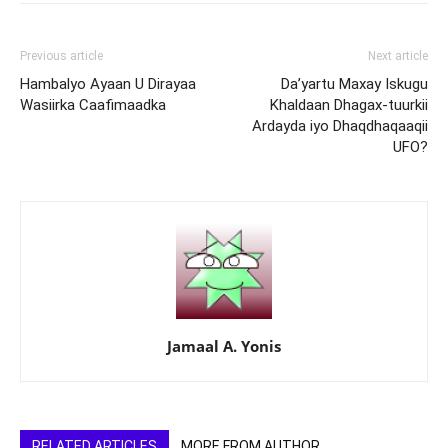
Previous article
Next article
Hambalyo Ayaan U Dirayaa
Da’yartu Maxay Iskugu
Wasiirka Caafimaadka
Khaldaan Dhagax-tuurkii
Ardayda iyo Dhaqdhaqaaqii
UFO?
Jamaal A. Yonis
RELATED ARTICLES
MORE FROM AUTHOR