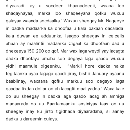
diyaaradii ay u socdeen khaanadeedii, waana loo
shaqaynayaa, marka loo shaqeeyana qofku wuxuu
galayaa waaxda socdaalka.” Wuxuu sheegay Mr. Nageeye
in dadka madaarka ka dhoofaa u kala baxaan dacalada
kala duwan ee adduunka, isagoo sheegay in celcelis
ahaan ay maalintii madaarka Cigaal ka dhoofaan dad u
dhexeeya 150-200 oo qof. Mar wax laga weydiiyay lacagta
dadka dhoofaya amaba soo degaya laga qaado wuxuu
yidhi maamule xigeenku, “Markii hore dadka halka
tegitaanka ayaa lagaga qaadi jiray, bishii January ayaanu
baabiinay, waxaana qofku markuu soo degayo laga
qaadaa lixdan dollar oo ah lacagtii maaliyadda.” Waxa kale
oo uu sheegay in dadka laga qaado lacag ah amniga
madaarada oo uu Baarlamaanku ansixiyay taas oo uu
sheegay inay ku jirto tigidhada diyaaradaha, si aanay
dadku u dareemin culays.