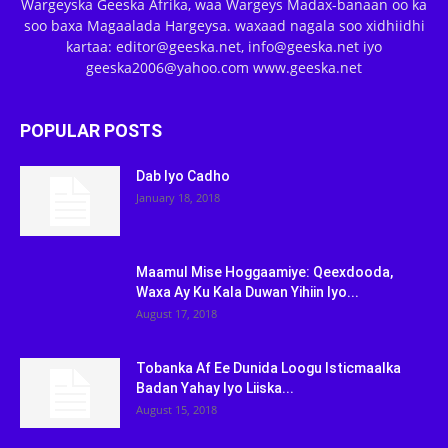
Wargeyska Geeska Afrika, waa Wargeys Madax-banaan oo ka
soo baxa Magaalada Hargeysa. waxaad nagala soo xidhiidhi
kartaa: editor@geeska.net, info@geeska.net iyo
geeska2006@yahoo.com www.geeska.net
POPULAR POSTS
Dab Iyo Cadho
January 18, 2018
Maamul Mise Hoggaamiye: Qeexdooda,
Waxa Ay Ku Kala Duwan Yihiin Iyo...
August 17, 2018
Tobanka Af Ee Dunida Loogu Isticmaalka
Badan Yahay Iyo Liiska...
August 15, 2018