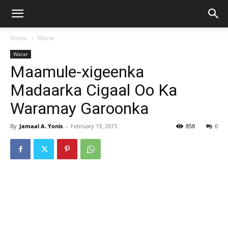
Home
Warar
Warar
Maamule-xigeenka
Madaarka Cigaal Oo Ka
Waramay Garoonka
By
Jamaal A. Yonis
-
February 19, 2015
858
0