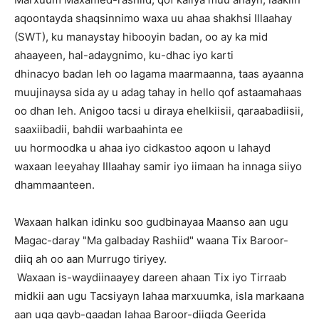
aqoontayda shaqsinnimo waxa uu ahaa shakhsi Illaahay
(SWT), ku manaystay hibooyin badan, oo ay ka mid
ahaayeen, hal-adaygnimo, ku-dhac iyo karti
dhinacyo badan leh oo lagama maarmaanna, taas ayaanna
muujinaysa sida ay u adag tahay in hello qof astaamahaas
oo dhan leh. Anigoo tacsi u diraya ehelkiisii, qaraabadiisii,
saaxiibadii, bahdii warbaahinta ee
uu hormoodka u ahaa iyo cidkastoo aqoon u lahayd
waxaan leeyahay IIIaahay samir iyo iimaan ha innaga siiyo
dhammaanteen.
Waxaan halkan idinku soo gudbinayaa Maanso aan ugu
Magac-daray "Ma galbaday Rashiid" waana Tix Baroor-
diiq ah oo aan Murrugo tiriyey.
Waxaan is-waydiinaayey dareen ahaan Tix iyo Tirraab
midkii aan ugu Tacsiyayn lahaa marxuumka, isla markaana
aan uga qayb-qaadan lahaa Baroor-diiqda Geerida