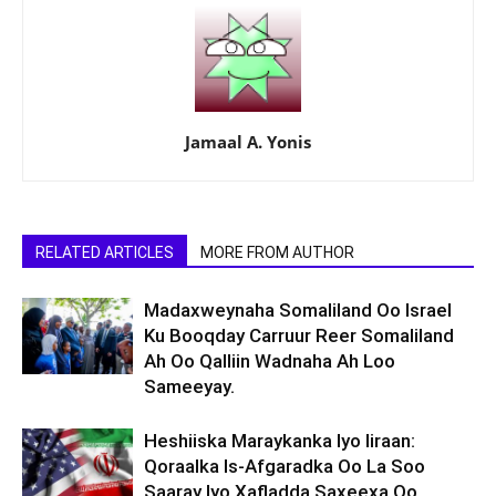
Jamaal A. Yonis
RELATED ARTICLES
MORE FROM AUTHOR
Madaxweynaha Somaliland Oo Israel
Ku Booqday Carruur Reer Somaliland
Ah Oo Qalliin Wadnaha Ah Loo
Sameeyay.
Heshiiska Maraykanka Iyo Iiraan:
Qoraalka Is-Afgaradka Oo La Soo
Saaray Iyo Xafladda Saxeexa Oo