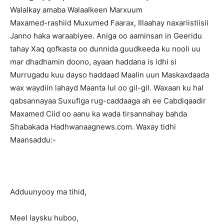
Walalkay amaba Walaalkeen Marxuum
Maxamed-rashiid Muxumed Faarax, Illaahay naxariistiisii
Janno haka waraabiyee. Aniga oo aaminsan in Geeridu
tahay Xaq qofkasta oo dunnida guudkeeda ku nooli uu
mar dhadhamin doono, ayaan haddana is idhi si
Murrugadu kuu dayso haddaad Maalin uun Maskaxdaada
wax waydiin lahayd Maanta lul oo gil-gil. Waxaan ku hal
qabsannayaa Suxufiga rug-caddaaga ah ee Cabdiqaadir
Maxamed Ciid oo aanu ka wada tirsannahay bahda
Shabakada Hadhwanaagnews.com. Waxay tidhi
Maansaddu:-
Adduunyooy ma tihid,
Meel laysku huboo,