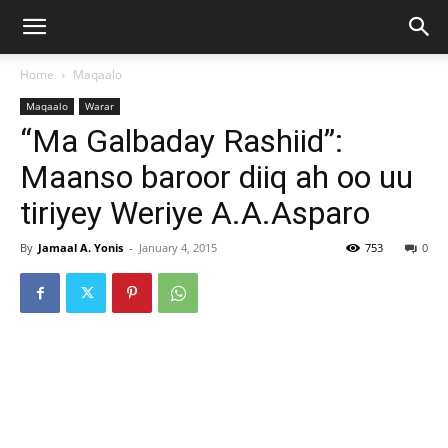
Home
Maqaalo
Maqaalo
Warar
“Ma Galbaday Rashiid”:
Maanso baroor diiq ah oo uu
tiriyey Weriye A.A.Asparo
By
Jamaal A. Yonis
-
January 4, 2015
753
0