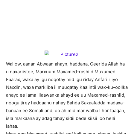
W
allow, aanan Abwaan ahayn, haddana, Geerida Allah ha
u naxariistee, Marxuum Maxamed-rashiid Muxumed
Faarax, waxa ay igu noqotay mid igu riday Anfariir iyo
Naxdin, waxa markiiba ii muuqatay Kaalintii wax-ku-oollka
ahayd ee lama illaawanka ahayd ee uu Maxamed-rashiid,
noogu jirey haddaanu nahay Bahda Saxaafadda madaxa-
banaan ee Somaliland, oo ah mid mar walba I hor taagan,
isla markaana ay adag tahay sidii bedelkiisii loo helli
lahaa.
Marxuum Maxamed-rashiid, qof kaliya muu ahayn, laakiin