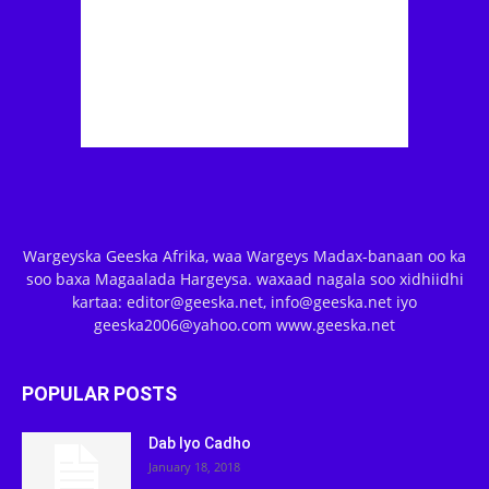
Wargeyska Geeska Afrika, waa Wargeys Madax-banaan oo ka
soo baxa Magaalada Hargeysa. waxaad nagala soo xidhiidhi
kartaa: editor@geeska.net, info@geeska.net iyo
geeska2006@yahoo.com www.geeska.net
POPULAR POSTS
Dab Iyo Cadho
January 18, 2018