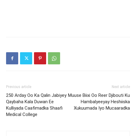
Previous article
Next article
250 Arday Oo Ka Qalin Jabiyey
Muuse Biixi Oo Reer Djibouti Ku
Qaybaha Kala Duwan Ee
Hambalyeeyay Heshiiska
Kulliyada Caafimadka Shaafi
Xukuumada Iyo Mucaaradka
Medical College