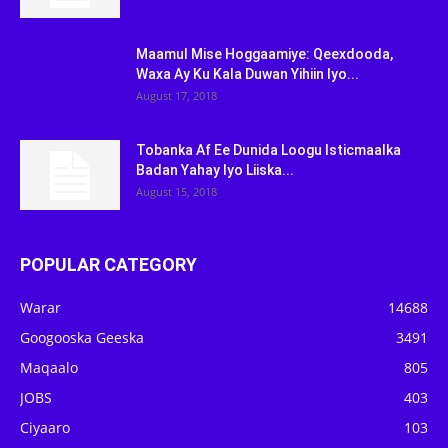
Maamul Mise Hoggaamiye: Qeexdooda,
Waxa Ay Ku Kala Duwan Yihiin Iyo...
August 17, 2018
Tobanka Af Ee Dunida Loogu Isticmaalka
Badan Yahay Iyo Liiska...
August 15, 2018
POPULAR CATEGORY
Warar
14688
Googooska Geeska
3491
Maqaalo
805
JOBS
403
Ciyaaro
103