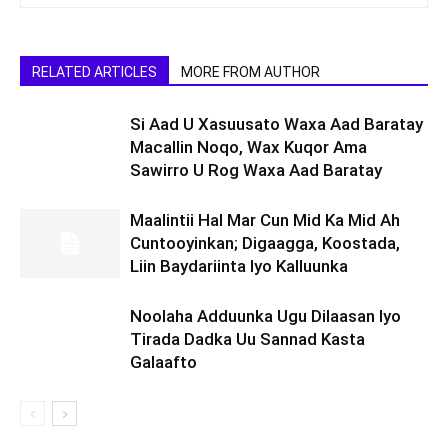
RELATED ARTICLES
MORE FROM AUTHOR
Si Aad U Xasuusato Waxa Aad Baratay
Macallin Noqo, Wax Kuqor Ama
Sawirro U Rog Waxa Aad Baratay
Maalintii Hal Mar Cun Mid Ka Mid Ah
Cuntooyinkan; Digaagga, Koostada,
Liin Baydariinta Iyo Kalluunka
Noolaha Adduunka Ugu Dilaasan Iyo
Tirada Dadka Uu Sannad Kasta
Galaafto