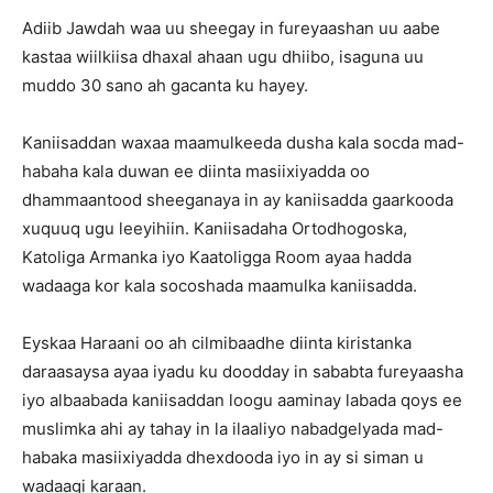
Adiib Jawdah waa uu sheegay in fureyaashan uu aabe
kastaa wiilkiisa dhaxal ahaan ugu dhiibo, isaguna uu
muddo 30 sano ah gacanta ku hayey.
Kaniisaddan waxaa maamulkeeda dusha kala socda mad-
habaha kala duwan ee diinta masiixiyadda oo
dhammaantood sheeganaya in ay kaniisadda gaarkooda
xuquuq ugu leeyihiin. Kaniisadaha Ortodhogoska,
Katoliga Armanka iyo Kaatoligga Room ayaa hadda
wadaaga kor kala socoshada maamulka kaniisadda.
Eyskaa Haraani oo ah cilmibaadhe diinta kiristanka
daraasaysa ayaa iyadu ku doodday in sababta fureyaasha
iyo albaabada kaniisaddan loogu aaminay labada qoys ee
muslimka ahi ay tahay in la ilaaliyo nabadgelyada mad-
habaka masiixiyadda dhexdooda iyo in ay si siman u
wadaagi karaan.