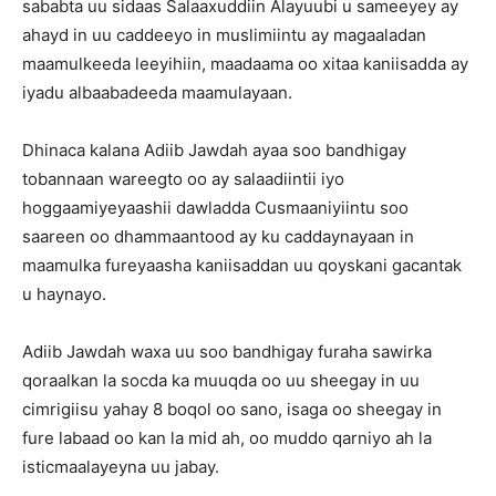
sababta uu sidaas Salaaxuddiin Alayuubi u sameeyey ay
ahayd in uu caddeeyo in muslimiintu ay magaaladan
maamulkeeda leeyihiin, maadaama oo xitaa kaniisadda ay
iyadu albaabadeeda maamulayaan.
Dhinaca kalana Adiib Jawdah ayaa soo bandhigay
tobannaan wareegto oo ay salaadiintii iyo
hoggaamiyeyaashii dawladda Cusmaaniyiintu soo
saareen oo dhammaantood ay ku caddaynayaan in
maamulka fureyaasha kaniisaddan uu qoyskani gacantak
u haynayo.
Adiib Jawdah waxa uu soo bandhigay furaha sawirka
qoraalkan la socda ka muuqda oo uu sheegay in uu
cimrigiisu yahay 8 boqol oo sano, isaga oo sheegay in
fure labaad oo kan la mid ah, oo muddo qarniyo ah la
isticmaalayeyna uu jabay.