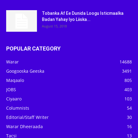
Tobanka Af Ee Dunida Loogu Isticmaalka
Badan Yahay Iyo Liiska...
August 15, 2018
POPULAR CATEGORY
Warar
14688
Googooska Geeska
3491
Maqaalo
805
JOBS
403
Ciyaaro
103
Columnists
54
Editorial/Staff Writer
30
Warar Dheeraada
16
Tacsi
13