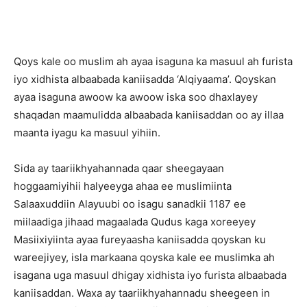
Qoys kale oo muslim ah ayaa isaguna ka masuul ah furista
iyo xidhista albaabada kaniisadda ‘Alqiyaama’. Qoyskan
ayaa isaguna awoow ka awoow iska soo dhaxlayey
shaqadan maamulidda albaabada kaniisaddan oo ay illaa
maanta iyagu ka masuul yihiin.
Sida ay taariikhyahannada qaar sheegayaan
hoggaamiyihii halyeeyga ahaa ee muslimiinta
Salaaxuddiin Alayuubi oo isagu sanadkii 1187 ee
miilaadiga jihaad magaalada Qudus kaga xoreeyey
Masiixiyiinta ayaa fureyaasha kaniisadda qoyskan ku
wareejiyey, isla markaana qoyska kale ee muslimka ah
isagana uga masuul dhigay xidhista iyo furista albaabada
kaniisaddan. Waxa ay taariikhyahannadu sheegeen in