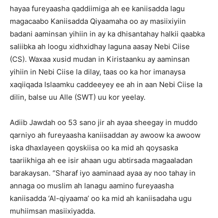
hayaa fureyaasha qaddiimiga ah ee kaniisadda lagu
magacaabo Kaniisadda Qiyaamaha oo ay masiixiyiin
badani aaminsan yihiin in ay ka dhisantahay halkii qaabka
saliibka ah loogu xidhxidhay laguna aasay Nebi Ciise
(CS). Waxaa xusid mudan in Kiristaanku ay aaminsan
yihiin in Nebi Ciise la dilay, taas oo ka hor imanaysa
xaqiiqada Islaamku caddeeyey ee ah in aan Nebi Ciise la
dilin, balse uu Alle (SWT) uu kor yeelay.
Adiib Jawdah oo 53 sano jir ah ayaa sheegay in muddo
qarniyo ah fureyaasha kaniisaddan ay awoow ka awoow
iska dhaxlayeen qoyskiisa oo ka mid ah qoysaska
taariikhiga ah ee isir ahaan ugu abtirsada magaaladan
barakaysan. “Sharaf iyo aaminaad ayaa ay noo tahay in
annaga oo muslim ah lanagu aamino fureyaasha
kaniisadda ‘Al-qiyaama’ oo ka mid ah kaniisadaha ugu
muhiimsan masiixiyadda.