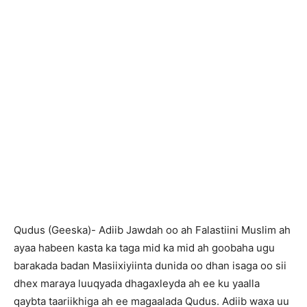
Qudus (Geeska)- Adiib Jawdah oo ah Falastiini Muslim ah
ayaa habeen kasta ka taga mid ka mid ah goobaha ugu
barakada badan Masiixiyiinta dunida oo dhan isaga oo sii
dhex maraya luuqyada dhagaxleyda ah ee ku yaalla
qaybta taariikhiga ah ee magaalada Qudus. Adiib waxa uu