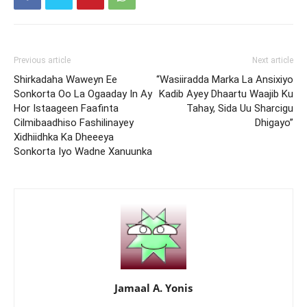
Previous article
Next article
Shirkadaha Waweyn Ee
“Wasiiradda Marka La Ansixiyo
Sonkorta Oo La Ogaaday In Ay
Kadib Ayey Dhaartu Waajib Ku
Hor Istaageen Faafinta
Tahay, Sida Uu Sharcigu
Cilmibaadhiso Fashilinayey
Dhigayo”
Xidhiidhka Ka Dheeeya
Sonkorta Iyo Wadne Xanuunka
Jamaal A. Yonis