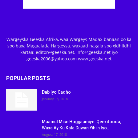
Wargeyska Geeska Afrika, waa Wargeys Madax-banaan oo ka
soo baxa Magaalada Hargeysa. waxaad nagala soo xidhiidhi
kartaa: editor@geeska.net, info@geeska.net iyo
geeska2006@yahoo.com www.geeska.net
POPULAR POSTS
Dab Iyo Cadho
January 18, 2018
Maamul Mise Hoggaamiye: Qeexdooda,
Waxa Ay Ku Kala Duwan Yihiin Iyo...
August 17, 2018