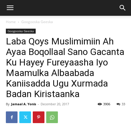
Home
Googooska Geeska
Googooska Geeska
Laba Qoys Muslimimiin Ah
Ayaa Boqollaal Sano Gacanta
Ku Hayey Fureyaasha Iyo
Maamulka Albaabada
Kaniisadda Ugu Xurmada
Badan Kiristaanka
By
Jamaal A. Yonis
-
December 20, 2017
3906
33