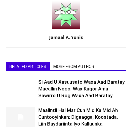
Jamaal A. Yonis
RELATED ARTICLES
MORE FROM AUTHOR
Si Aad U Xasuusato Waxa Aad Baratay
Macallin Noqo, Wax Kuqor Ama
Sawirro U Rog Waxa Aad Baratay
Maalintii Hal Mar Cun Mid Ka Mid Ah
Cuntooyinkan; Digaagga, Koostada,
Liin Baydariinta Iyo Kalluunka