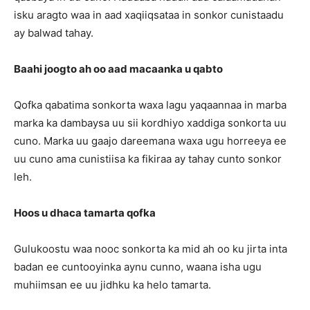
isku aragto waa in aad xaqiiqsataa in sonkor cunistaadu
ay balwad tahay.
Baahi joogto ah oo aad macaanka u qabto
Qofka qabatima sonkorta waxa lagu yaqaannaa in marba
marka ka dambaysa uu sii kordhiyo xaddiga sonkorta uu
cuno. Marka uu gaajo dareemana waxa ugu horreeya ee
uu cuno ama cunistiisa ka fikiraa ay tahay cunto sonkor
leh.
Hoos u dhaca tamarta qofka
Gulukoostu waa nooc sonkorta ka mid ah oo ku jirta inta
badan ee cuntooyinka aynu cunno, waana isha ugu
muhiimsan ee uu jidhku ka helo tamarta.