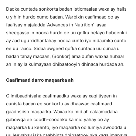
Dadka cuntada sonkorta badan isticmaalaa waxa ay halis
u yihiin hurdo xumo badan. Warbixin caafimaad oo ay
faafisay majaladda ‘Advances in Nutrition’ ayaa
sheegaysa in nooca hurdo ee uu qofku helayo habeenkii
ay aad ugu xidhantahay nooca cunto iyo nidaamka cunto
ee uu raaco. Sidaa awgeed qofka cuntada uu cunaa u
badan tahay macaan, (Sonkor) ama dufan waxaa hubaal
ah in ay la kulmayaan dhibaatooyin dhinaca hurdada ah.
Caafimaad darro maqaarka ah
Cilmibaadhisaha caafimaadku waxa ay xaqiijiyeen in
cunista badan ee sonkortu ay dhaawac caafimaad
gaadhsiiso maqaarka. Waxaa ka mid ah calaamadaha
gabowga ee coodh-coodhku ka mid yahay oo ay
maqaarka ku keento, iyo maqaarka oo lumiya awoodda u
uu leeyahay iska caabbinta dhibaatooyinka kaga imanaya