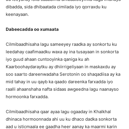
dibadda, sida dhibaatada cimilada iyo qorraxdu ku
keenayaan.
Dabeecadda oo xumaata
Cilmibaadhisaha lagu sameeyey raadka ay sonkortu ku
leedahay caafimaadku waxa ay ina tusayaan in sonkorta
iyo guud ahaan cuntooyinka qaniga ku ah
Kaarboohaydaraytku ay dhiirrigeliyaan in maskaxdu ay
soo saarto dareenwadaha Serotonin oo shaqadiisa ay ka
mid tahay in uu qayb ka qaado dareenka farxadda iyo
raalli ahaanshaha nafta sidaas awgeedna lagu naanayso
hormoonka farxadda.
Cilmibaadhisaha qaar ayaa lagu ogaaday in Khalkhal
dhinaca hormoonnada ahi uu ku dhaco dadka sonkorta
aad u isticmaala ee gaadha heer aanay ka maarmi karin