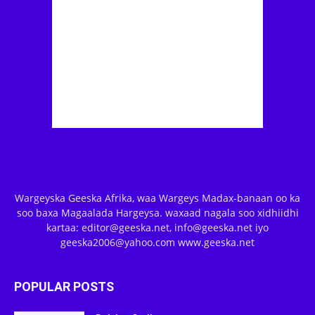
Wargeyska Geeska Afrika, waa Wargeys Madax-banaan oo ka
soo baxa Magaalada Hargeysa. waxaad nagala soo xidhiidhi
kartaa: editor@geeska.net, info@geeska.net iyo
geeska2006@yahoo.com www.geeska.net
POPULAR POSTS