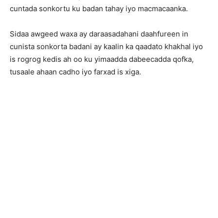
cuntada sonkortu ku badan tahay iyo macmacaanka.
Sidaa awgeed waxa ay daraasadahani daahfureen in
cunista sonkorta badani ay kaalin ka qaadato khakhal iyo
is rogrog kedis ah oo ku yimaadda dabeecadda qofka,
tusaale ahaan cadho iyo farxad is xiga.