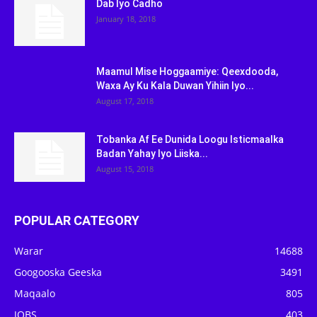
Dab Iyo Cadho
January 18, 2018
Maamul Mise Hoggaamiye: Qeexdooda,
Waxa Ay Ku Kala Duwan Yihiin Iyo...
August 17, 2018
Tobanka Af Ee Dunida Loogu Isticmaalka
Badan Yahay Iyo Liiska...
August 15, 2018
POPULAR CATEGORY
Warar
14688
Googooska Geeska
3491
Maqaalo
805
JOBS
403