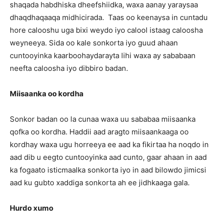
shaqada habdhiska dheefshiidka, waxa aanay yaraysaa
dhaqdhaqaaqa midhicirada. Taas oo keenaysa in cuntadu
hore calooshu uga bixi weydo iyo calool istaag caloosha
weyneeya. Sida oo kale sonkorta iyo guud ahaan
cuntooyinka kaarboohaydarayta lihi waxa ay sababaan
neefta caloosha iyo dibbiro badan.
Miisaanka oo kordha
Sonkor badan oo la cunaa waxa uu sababaa miisaanka
qofka oo kordha. Haddii aad aragto miisaankaaga oo
kordhay waxa ugu horreeya ee aad ka fikirtaa ha noqdo in
aad dib u eegto cuntooyinka aad cunto, gaar ahaan in aad
ka fogaato isticmaalka sonkorta iyo in aad bilowdo jimicsi
aad ku gubto xaddiga sonkorta ah ee jidhkaaga gala.
Hurdo xumo