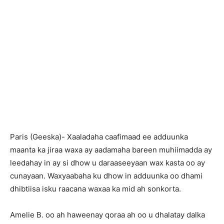
Paris (Geeska)- Xaaladaha caafimaad ee adduunka
maanta ka jiraa waxa ay aadamaha bareen muhiimadda ay
leedahay in ay si dhow u daraaseeyaan wax kasta oo ay
cunayaan. Waxyaabaha ku dhow in adduunka oo dhami
dhibtiisa isku raacana waxaa ka mid ah sonkorta.
Amelie B. oo ah haweenay qoraa ah oo u dhalatay dalka