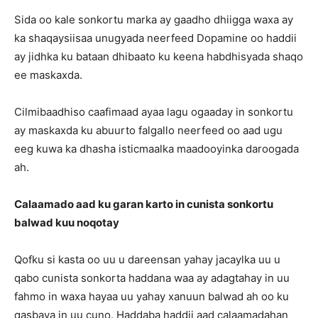
Sida oo kale sonkortu marka ay gaadho dhiigga waxa ay
ka shaqaysiisaa unugyada neerfeed Dopamine oo haddii
ay jidhka ku bataan dhibaato ku keena habdhisyada shaqo
ee maskaxda.
Cilmibaadhiso caafimaad ayaa lagu ogaaday in sonkortu
ay maskaxda ku abuurto falgallo neerfeed oo aad ugu
eeg kuwa ka dhasha isticmaalka maadooyinka daroogada
ah.
Calaamado aad ku garan karto in cunista sonkortu
balwad kuu noqotay
Qofku si kasta oo uu u dareensan yahay jacaylka uu u
qabo cunista sonkorta haddana waa ay adagtahay in uu
fahmo in waxa hayaa uu yahay xanuun balwad ah oo ku
qasbaya in uu cuno. Haddaba haddii aad calaamadahan