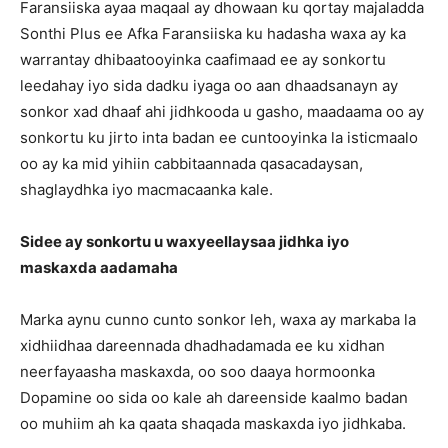
Faransiiska ayaa maqaal ay dhowaan ku qortay majaladda
Sonthi Plus ee Afka Faransiiska ku hadasha waxa ay ka
warrantay dhibaatooyinka caafimaad ee ay sonkortu
leedahay iyo sida dadku iyaga oo aan dhaadsanayn ay
sonkor xad dhaaf ahi jidhkooda u gasho, maadaama oo ay
sonkortu ku jirto inta badan ee cuntooyinka la isticmaalo
oo ay ka mid yihiin cabbitaannada qasacadaysan,
shaglaydhka iyo macmacaanka kale.
Sidee ay sonkortu u waxyeellaysaa jidhka iyo
maskaxda aadamaha
Marka aynu cunno cunto sonkor leh, waxa ay markaba la
xidhiidhaa dareennada dhadhadamada ee ku xidhan
neerfayaasha maskaxda, oo soo daaya hormoonka
Dopamine oo sida oo kale ah dareenside kaalmo badan
oo muhiim ah ka qaata shaqada maskaxda iyo jidhkaba.