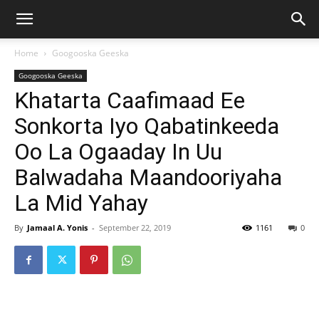
Home
Googooska Geeska
Googooska Geeska
Khatarta Caafimaad Ee
Sonkorta Iyo Qabatinkeeda
Oo La Ogaaday In Uu
Balwadaha Maandooriyaha
La Mid Yahay
By
Jamaal A. Yonis
-
September 22, 2019
1161
0