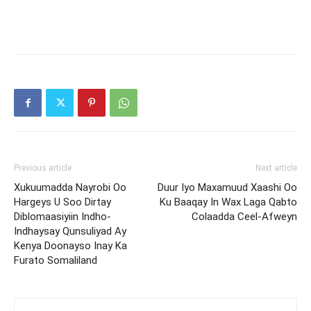
Previous article
Next article
Xukuumadda Nayrobi Oo
Duur Iyo Maxamuud Xaashi Oo
Hargeys U Soo Dirtay
Ku Baaqay In Wax Laga Qabto
Diblomaasiyiin Indho-
Colaadda Ceel-Afweyn
Indhaysay Qunsuliyad Ay
Kenya Doonayso Inay Ka
Furato Somaliland