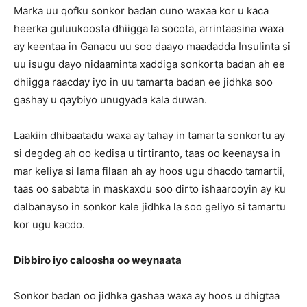
Marka uu qofku sonkor badan cuno waxaa kor u kaca
heerka guluukoosta dhiigga la socota, arrintaasina waxa
ay keentaa in Ganacu uu soo daayo maadadda Insulinta si
uu isugu dayo nidaaminta xaddiga sonkorta badan ah ee
dhiigga raacday iyo in uu tamarta badan ee jidhka soo
gashay u qaybiyo unugyada kala duwan.
Laakiin dhibaatadu waxa ay tahay in tamarta sonkortu ay
si degdeg ah oo kedisa u tirtiranto, taas oo keenaysa in
mar keliya si lama filaan ah ay hoos ugu dhacdo tamartii,
taas oo sababta in maskaxdu soo dirto ishaarooyin ay ku
dalbanayso in sonkor kale jidhka la soo geliyo si tamartu
kor ugu kacdo.
Dibbiro iyo caloosha oo weynaata
Sonkor badan oo jidhka gashaa waxa ay hoos u dhigtaa