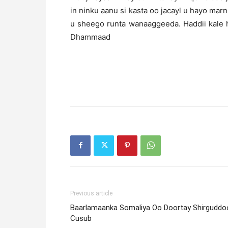
in ninku aanu si kasta oo jacayl u hayo ma
u sheego runta wanaaggeeda. Haddii kale 
Dhammaad
Previous article
Baarlamaanka Somaliya Oo Doortay Shirguddo
Cusub