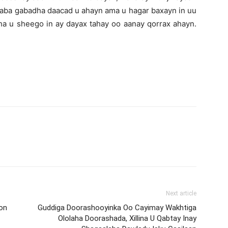
rnaba gabadha daacad u ahayn ama u hagar baxayn in uu
ha u sheego in ay dayax tahay oo aanay qorrax ahayn.
Next article
on
Guddiga Doorashooyinka Oo Cayimay Wakhtiga
Ololaha Doorashada, Xillina U Qabtay Inay