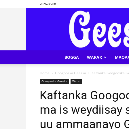
2026-08-08
BOGGA
WARAR
MAQA
Home
Googooska Geeska
Kaftanka Googooska Gee
Googooska Geeska
Warar
Kaftanka Googoo
ma is weydiisay
uu ammaanayo G