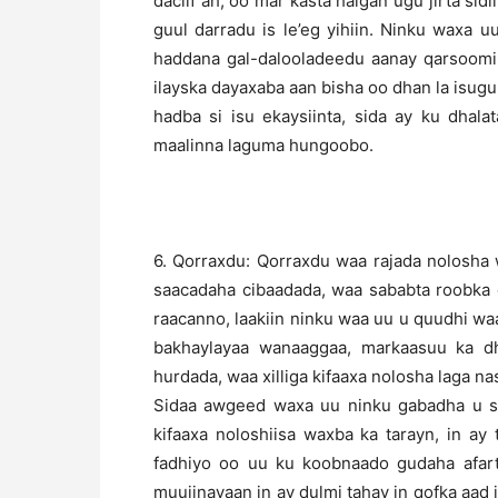
daciif ah, oo mar kasta halgan ugu jirta sid
guul darradu is le’eg yihiin. Ninku waxa 
haddana gal-dalooladeedu aanay qarsoomi 
ilayska dayaxaba aan bisha oo dhan la isugu
hadba si isu ekaysiinta, sida ay ku dha
maalinna laguma hungoobo.
6. Qorraxdu: Qorraxdu waa rajada nolosha 
saacadaha cibaadada, waa sababta roobka 
raacanno, laakiin ninku waa uu u quudhi w
bakhaylayaa wanaaggaa, markaasuu ka dh
hurdada, waa xilliga kifaaxa nolosha laga na
Sidaa awgeed waxa uu ninku gabadha u sh
kifaaxa noloshiisa waxba ka tarayn, in ay
fadhiyo oo uu ku koobnaado gudaha afart
muujinayaan in ay dulmi tahay in qofka aad