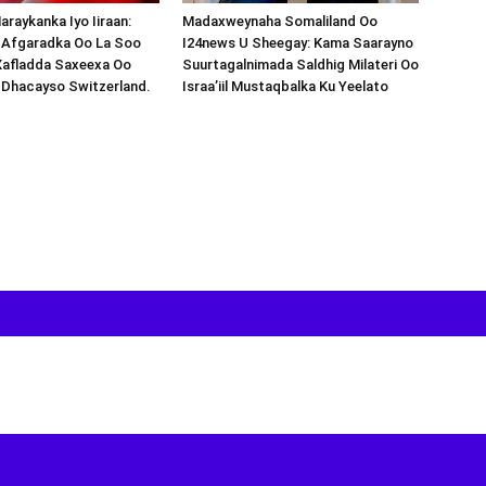
araykanka Iyo Iiraan:
Madaxweynaha Somaliland Oo
s-Afgaradka Oo La Soo
I24news U Sheegay: Kama Saarayno
Xafladda Saxeexa Oo
Suurtagalnimada Saldhig Milateri Oo
 Dhacayso Switzerland.
Israa’iil Mustaqbalka Ku Yeelato