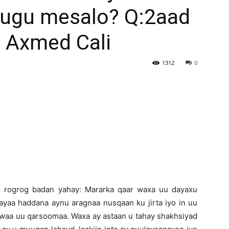
 ugu mesalo? Q:2aad
Newspaper
l Axmed Cali
1312
0
s rogrog badan yahay: Mararka qaar waxa uu dayaxu
ayaa haddana aynu aragnaa nusqaan ku jirta iyo in uu
 waa uu qarsoomaa. Waxa ay astaan u tahay shakhsiyad