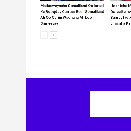
Madaxweynaha Somaliland Oo Israel
Heshiiska M
Ku Booqday Carruur Reer Somaliland
Qoraalka I
Ah Oo Qalliin Wadnaha Ah Loo
Saaray Iyo 
Sameeyay.
Jimcaha Ka