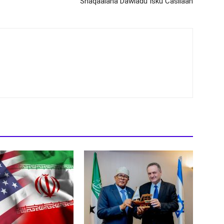
Shaqaalaha Dawladu Isku Casilaan