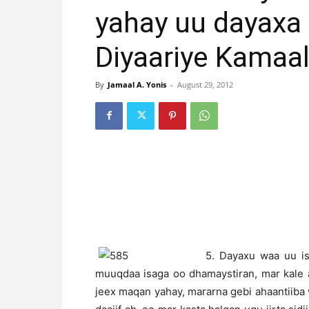
yahay uu dayaxa
Diyaariye Kamaa
By
Jamaal A. Yonis
-
August 29, 2012
5. Dayaxu waa uu i
muuqdaa isaga oo dhamaystiran, mar kale 
jeex maqan yahay, mararna gebi ahaantiiba