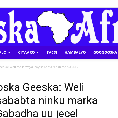
ALO
CIYAARO
TACSI
HAMBALYO
GOOGOOSKA 
Geeska
ska: Weli ma is weydiisay sababta ninku marka uu...
ska Geeska: Weli
 sababta ninku marka
Afrika
abadha uu jecel