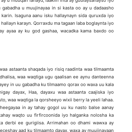
ii ay u muuqan lahayd, laakiin inta ay guulaysanayso iyo
uu gabadha u muujinayaa in si kasta oo ay u dadaasho
karin. Isaguna aanu isku hallaynayn sida quruxda iyo
 hallayn karayn. Qorraxdu ma tagaan laba boglaynta iyo
latay ayaa ay ku god gashaa, wacadka kama baxdo oo
waa astaanta shaqada iyo risiq raadinta waa tilmaamta
dhalisa, waa waqtiga ugu qaalisan ee aynu danteenna
aayey in uu gabadha ku tilmaamo qorax oo waxa uu kala
igay dayax, Haa, dayaxu waa astaanta caajiska iyo
sto, waa waqtiga la qorsheeyo wixii berry la yeeli lahaa.
eegayaa in ay tahay gogol uu ku nasto balse aanay
 tahay waqto uu firfircoonida iyo halganka nolosha ka
a derbi ee gurigiisa. Arrimahan oo dhami wawxa ay
 jeceshay aad ku tilmaamto dayax, waxa ay muujinayaan