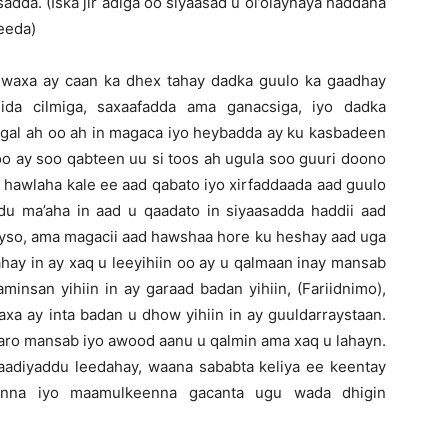
adda. (Iska jir adiga oo siyaasad u ol’olaynaya haddana
eeda)
 waxa ay caan ka dhex tahay dadka guulo ka gaadhay
ida cilmiga, saxaafadda ama ganacsiga, iyo dadka
ngal ah oo ah in magaca iyo heybadda ay ku kasbadeen
oo ay soo qabteen uu si toos ah ugula soo guuri doono
i hawlaha kale ee aad qabato iyo xirfaddaada aad guulo
 ma’aha in aad u qaadato in siyaasadda haddii aad
ayso, ama magacii aad hawshaa hore ku heshay aad uga
ahay in ay xaq u leeyihiin oo ay u qalmaan inay mansab
insan yihiin in ay garaad badan yihiin, (Fariidnimo),
xa ay inta badan u dhow yihiin in ay guuldarraystaan.
 karo mansab iyo awood aanu u qalmin ama xaq u lahayn.
aadiyaddu leedahay, waana sababta keliya ee keentay
eenna iyo maamulkeenna gacanta ugu wada dhigin