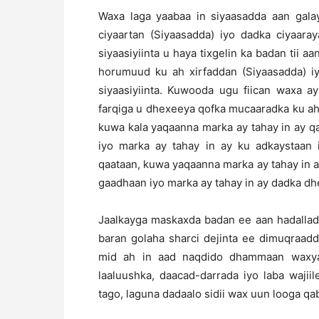
Waxa laga yaabaa in siyaasadda aan gala
ciyaartan (Siyaasadda) iyo dadka ciyaara
siyaasiyiinta u haya tixgelin ka badan tii 
horumuud ku ah xirfaddan (Siyaasadda) iy
siyaasiyiinta. Kuwooda ugu fiican waxa a
farqiga u dhexeeya qofka mucaaradka ku a
kuwa kala yaqaanna marka ay tahay in ay 
iyo marka ay tahay in ay ku adkaystaan
qaataan, kuwa yaqaanna marka ay tahay in 
gaadhaan iyo marka ay tahay in ay dadka d
Jaalkayga maskaxda badan ee aan hadallad
baran golaha sharci dejinta ee dimuqraad
mid ah in aad naqdido dhammaan waxya
laaluushka, daacad-darrada iyo laba wajii
tago, laguna dadaalo sidii wax uun looga qa