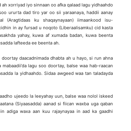
d ah xorriyad iyo sinnaan oo afka qalaad lagu yidhaahdo
oo ururta dad tiro yar oo sii yaraanaya, haddii aanay
al (Aragtidaas ku shaqaynayaan) iimaankood isu-
xidhin in ay fursad u noqoto (Liberaalisamku) cid kasta
asakhda yahay, kuwa af xumada badan, kuwa beenta
sadda lafteeda ee beenta ah.
o doortay daacadnimada dhabta ah u hayo, si run ahna
ha mabaadii’da lagu soo doortay, balse waa hab-raacan
sadda la yidhaahdo. Sidaa awgeed waa tan taladayda
aadho ujeedo la leeyahay uun, balse waa nolol iskeed
claatana (Siyaasadda) aanad si fiican waxba uga qaban
iin adiga waxa aan kuu rajaynayaa in aad ka gaadhi