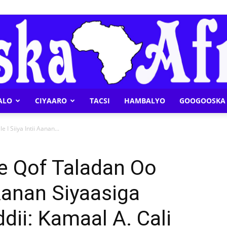
ALO
CIYAARO
TACSI
HAMBALYO
GOOGOOSKA 
Geeska
I Siiya Intii Aanan...
e Qof Taladan Oo
i Aanan Siyaasiga
Afrika
ii: Kamaal A. Cali