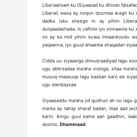
Liberaalisam ku (Siyaasad ku dhisan falsafa
Liberal) waxa ay noqon doontaa aragti ku s
dadka isku sheega in ay yihiin Libera
dulqaadashada, is cafinta iyo sinnaanta ku 
oo ay ka mid yihiin kuwa iimaankoodu w
yaqaanna, iyo guud ahaanba shaqadan siyaa
Cidda uu siyaasiga dimuqraadiyad lagu so
ugu abtirsadaa ma’aha xisbiga, xitaa ma’a
musuq-maasuqa lagu kasban karo ee siyaa
ugu dambaysaa:
Siyaasaddu ma’aha jid qudhun ah oo lagu g
marka ay tahay sharaf badan, illaa aad je
karin. Anigu guul kama aan gaadhin, laak
doonto.
Dhammaad