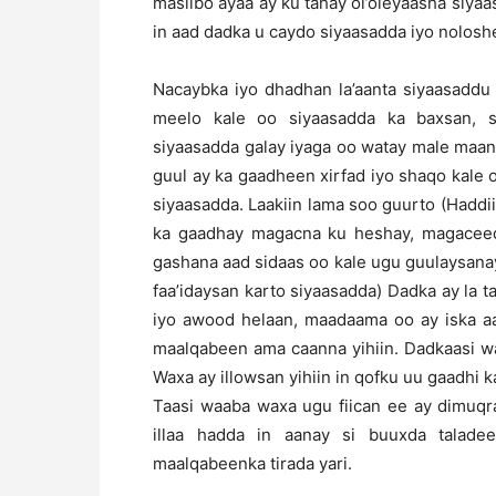
masiibo ayaa ay ku tahay ol’oleyaasha siyaas
in aad dadka u caydo siyaasadda iyo nolosh
Nacaybka iyo dhadhan la’aanta siyaasaddu
meelo kale oo siyaasadda ka baxsan, s
siyaasadda galay iyaga oo watay male maa
guul ay ka gaadheen xirfad iyo shaqo kale 
siyaasadda. Laakiin lama soo guurto (Haddi
ka gaadhay magacna ku heshay, magaceedu
gashana aad sidaas oo kale ugu guulaysan
faa’idaysan karto siyaasadda) Dadka ay la t
iyo awood helaan, maadaama oo ay iska aam
maalqabeen ama caanna yihiin. Dadkaasi wa
Waxa ay illowsan yihiin in qofku uu gaadhi
Taasi waaba waxa ugu fiican ee ay dimuqr
illaa hadda in aanay si buuxda talad
maalqabeenka tirada yari.