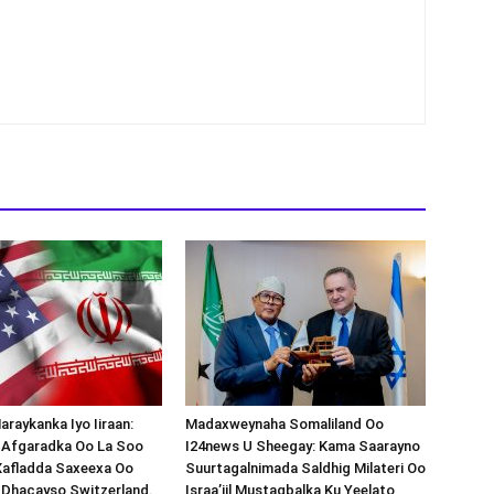
araykanka Iyo Iiraan:
Madaxweynaha Somaliland Oo
s-Afgaradka Oo La Soo
I24news U Sheegay: Kama Saarayno
Xafladda Saxeexa Oo
Suurtagalnimada Saldhig Milateri Oo
 Dhacayso Switzerland.
Israa’iil Mustaqbalka Ku Yeelato