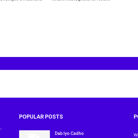
POPULAR POSTS
P
-
Dab Iyo Cadho
W