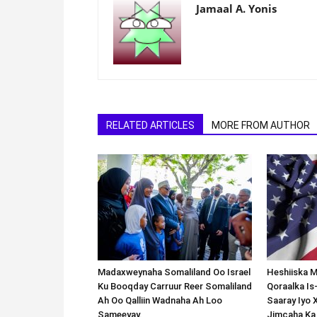
Jamaal A. Yonis
RELATED ARTICLES
MORE FROM AUTHOR
Madaxweynaha Somaliland Oo Israel
Heshiiska M
Ku Booqday Carruur Reer Somaliland
Qoraalka I
Ah Oo Qalliin Wadnaha Ah Loo
Saaray Iyo 
Sameeyay.
Jimcaha Ka