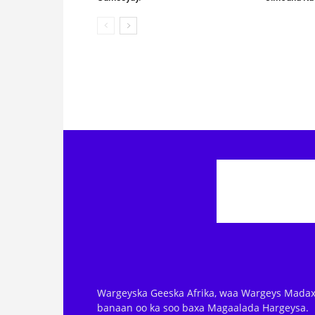
Wargeyska Geeska Afrika, waa Wargeys Madax
banaan oo ka soo baxa Magaalada Hargeysa.