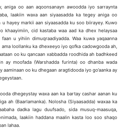
y, aniga oo aan aqoonsanayn awoodda iyo sarraynta
yaba, laakiin waxa aan siyaasadda ka tegey aniga oo
aan u hayey markii aan siyaasadda ku soo biirayey. Kuwo
o khaayimiin, cid kastaba waa aad ka dhex helaysaa
y faan u yihiin dimuqraadiyadda. Waa kuwa yaqaanna
h ama loollanku ka dhexeeyo iyo qofka cadowgooda ah,
qaataan oo ku qancaan xabbadda roodhida ah badhkeed
 in ay moofada (Warshadda furinta) oo dhanba wada
ay aaminaan oo ku dhegaan aragtidooda iyo go’aanka ay
hegeystaan.
ooda dhegeystay waxa aan ka bartay cashar aanan ku
diga ah (Baarlamanka). Nolosha (Siyaasadda) waxaa ka
abaha dadka lagu duufsado, sida musuq-maasuqa,
lenimada, laakiin haddana maalin kasta loo soo shaqo
ban lahaa.