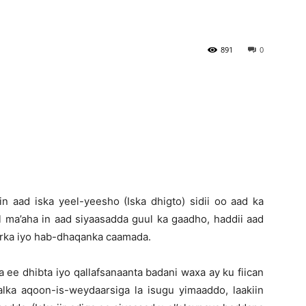
Newspaper
891
0
in aad iska yeel-yeesho (Iska dhigto) sidii oo aad ka
al ma’aha in aad siyaasadda guul ka gaadho, haddii aad
arka iyo hab-dhaqanka caamada.
ee dhibta iyo qallafsanaanta badani waxa ay ku fiican
ka aqoon-is-weydaarsiga la isugu yimaaddo, laakiin