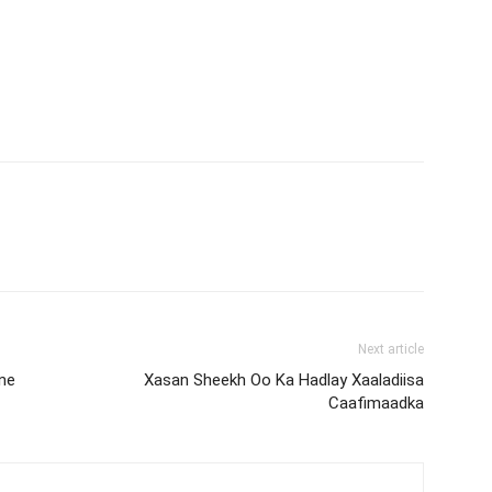
Next article
ne
Xasan Sheekh Oo Ka Hadlay Xaaladiisa
Caafimaadka