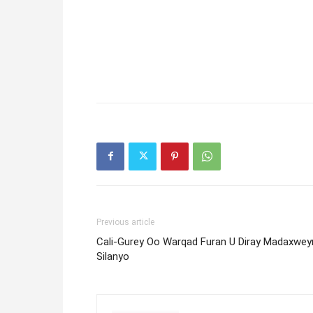
Previous article
Cali-Gurey Oo Warqad Furan U Diray Madaxwey
Silanyo