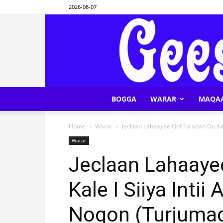
2026-08-07
BOGGA
WARAR
MAQA
Home
Warar
Jeclaan Lahaayee Qof Taladan Oo Kale 
Warar
Jeclaan Lahaaye
Kale I Siiya Inti
Noqon (Turjumadd