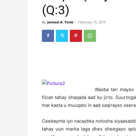
(Q:3)
By
Jamaal A. Yonis
-
February 15, 2015
W
axba tari mayso 
fiican tahay shaqada aad ku jirto. Suurtog
mar kasta u muuqato in aad xaqirayso xeer
Ceebaynta iyo nacaybka nolosha siyaasadda 
tahay uun marka laga dhex sheegayo qolal