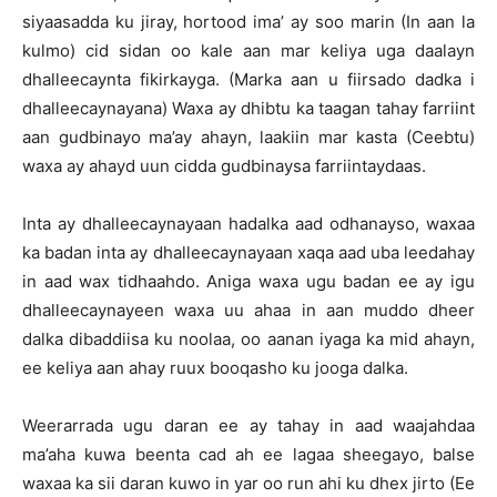
siyaasadda ku jiray, hortood ima’ ay soo marin (In aan la
kulmo) cid sidan oo kale aan mar keliya uga daalayn
dhalleecaynta fikirkayga. (Marka aan u fiirsado dadka i
dhalleecaynayana) Waxa ay dhibtu ka taagan tahay farriint
aan gudbinayo ma’ay ahayn, laakiin mar kasta (Ceebtu)
waxa ay ahayd uun cidda gudbinaysa farriintaydaas.
Inta ay dhalleecaynayaan hadalka aad odhanayso, waxaa
ka badan inta ay dhalleecaynayaan xaqa aad uba leedahay
in aad wax tidhaahdo. Aniga waxa ugu badan ee ay igu
dhalleecaynayeen waxa uu ahaa in aan muddo dheer
dalka dibaddiisa ku noolaa, oo aanan iyaga ka mid ahayn,
ee keliya aan ahay ruux booqasho ku jooga dalka.
Weerarrada ugu daran ee ay tahay in aad waajahdaa
ma’aha kuwa beenta cad ah ee lagaa sheegayo, balse
waxaa ka sii daran kuwo in yar oo run ahi ku dhex jirto (Ee