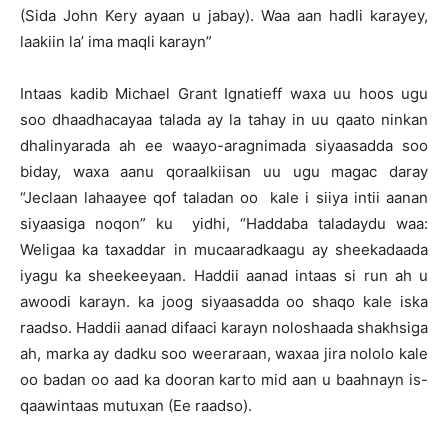
(Sida John Kery ayaan u jabay). Waa aan hadli karayey,
laakiin la’ ima maqli karayn”
Intaas kadib Michael Grant Ignatieff waxa uu hoos ugu
soo dhaadhacayaa talada ay la tahay in uu qaato ninkan
dhalinyarada ah ee waayo-aragnimada siyaasadda soo
biday, waxa aanu qoraalkiisan uu ugu magac daray
“Jeclaan lahaayee qof taladan oo kale i siiya intii aanan
siyaasiga noqon” ku yidhi, “Haddaba taladaydu waa:
Weligaa ka taxaddar in mucaaradkaagu ay sheekadaada
iyagu ka sheekeeyaan. Haddii aanad intaas si run ah u
awoodi karayn. ka joog siyaasadda oo shaqo kale iska
raadso. Haddii aanad difaaci karayn noloshaada shakhsiga
ah, marka ay dadku soo weeraraan, waxaa jira nololo kale
oo badan oo aad ka dooran karto mid aan u baahnayn is-
qaawintaas mutuxan (Ee raadso).