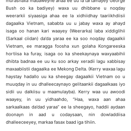
murashaxa madaweyne ahaa ee uu la tartamayey George
Bush oo ka badiyey) waxa uu dhibbane u noqday
weerarkii siyaasiga ahaa ee la xidhiidhay taariikhdiisii
dagaalka Vietnam, sababta uu u jabay waxa ay ahayd
isaga oo hanan kari waayey (Weerarka) laba xiddiglihii
(Sarkaal ciidan) da’da yaraa ee ka soo noqday dagaalkii
Vietnam, ee maragga foosha xun golaha Kongareeska
hortiisa ka furay, isaga oo ka sheekaynaya waxyaabihii
dhibta badnaa ee uu ku soo arkay xeradii lagu xabbisay
maxaabiistii dagaalka ee Mekong Delta. (Kerry waxaa lagu
haystay hadallo uu ka sheegay dagaalkii Vietnam oo u
muuqday in uu dhalleecaynayo gelitaankii dagaalkaas iyo
sidii uu dalkiisu u maamulayba). Kerry waa uu awoodi
waayey, in uu yidhaahdo, “Haa, waxa aan ahaa
sarkaalkaas da’dad yaraa” ee la sheegayo, haddii aydaan
doonayn in aad u codaysaan, nin dowladdiisa
dhalleeceeyey, markaa fasax baad iga tihiin.