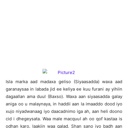
I
sla marka aad madaxa geliso (Siyaasadda) waxa aad
garanaysaa in labada jid ee keliya ee kuu furani ay yihiin
dagaallan ama duul (Baxso). Waxa aan siyaasadda galay
aniga oo u malaynaya, in haddii aan la imaaddo dood iyo
xujo niyadwanaag iyo daacadnimo iga ah, aan heli doono
cid i dhegeysata. Waa male macquul ah oo qof kastaa is
odhan karo, laakiin waa qalad. Shan sano iyo badh aan