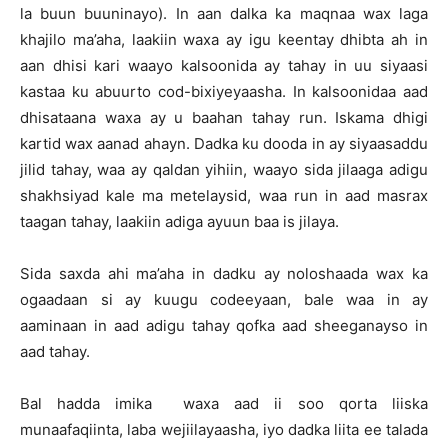
la buun buuninayo). In aan dalka ka maqnaa wax laga
khajilo ma’aha, laakiin waxa ay igu keentay dhibta ah in
aan dhisi kari waayo kalsoonida ay tahay in uu siyaasi
kastaa ku abuurto cod-bixiyeyaasha. In kalsoonidaa aad
dhisataana waxa ay u baahan tahay run. Iskama dhigi
kartid wax aanad ahayn. Dadka ku dooda in ay siyaasaddu
jilid tahay, waa ay qaldan yihiin, waayo sida jilaaga adigu
shakhsiyad kale ma metelaysid, waa run in aad masrax
taagan tahay, laakiin adiga ayuun baa is jilaya.
Sida saxda ahi ma’aha in dadku ay noloshaada wax ka
ogaadaan si ay kuugu codeeyaan, bale waa in ay
aaminaan in aad adigu tahay qofka aad sheeganayso in
aad tahay.
Bal hadda imika waxa aad ii soo qorta liiska
munaafaqiinta, laba wejiilayaasha, iyo dadka liita ee talada