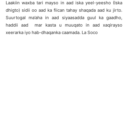
Laakiin waxba tari mayso in aad iska yeel-yeesho (Iska
dhigto) sidii oo aad ka fiican tahay shaqada aad ku jirto.
Suurtogal ma’aha in aad siyaasadda guul ka gaadho,
haddii aad mar kasta u muuqato in aad xaqirayso
xeerarka iyo hab-dhaqanka caamada. La Soco