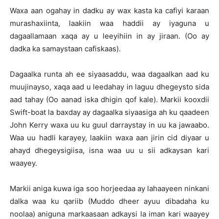
Waxa aan ogahay in dadku ay wax kasta ka cafiyi karaan
murashaxiinta, laakiin waa haddii ay iyaguna u
dagaallamaan xaqa ay u leeyihiin in ay jiraan. (Oo ay
dadka ka samaystaan cafiskaas).
Dagaalka runta ah ee siyaasaddu, waa dagaalkan aad ku
muujinayso, xaqa aad u leedahay in laguu dhegeysto sida
aad tahay (Oo aanad iska dhigin qof kale). Markii kooxdii
Swift-boat la baxday ay dagaalka siyaasiga ah ku qaadeen
John Kerry waxa uu ku guul darraystay in uu ka jawaabo.
Waa uu hadli karayey, laakiin waxa aan jirin cid diyaar u
ahayd dhegeysigiisa, isna waa uu u sii adkaysan kari
waayey.
Markii aniga kuwa iga soo horjeedaa ay lahaayeen ninkani
dalka waa ku qariib (Muddo dheer ayuu dibadaha ku
noolaa) aniguna markaasaan adkaysi la iman kari waayey