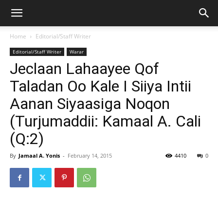
Home
Editorial/Staff Writer
Editorial/Staff Writer
Warar
Jeclaan Lahaayee Qof
Taladan Oo Kale I Siiya Intii
Aanan Siyaasiga Noqon
(Turjumaddii: Kamaal A. Cali
(Q:2)
By
Jamaal A. Yonis
-
February 14, 2015
4410
0