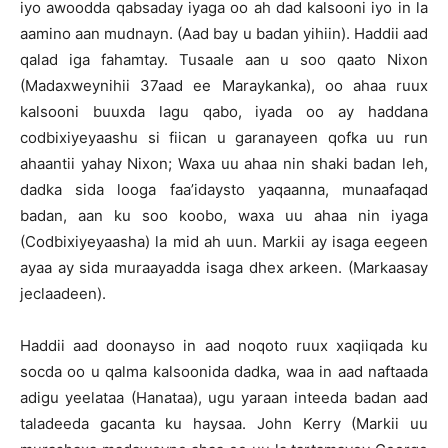
iyo awoodda qabsaday iyaga oo ah dad kalsooni iyo in la
aamino aan mudnayn. (Aad bay u badan yihiin). Haddii aad
qalad iga fahamtay. Tusaale aan u soo qaato Nixon
(Madaxweynihii 37aad ee Maraykanka), oo ahaa ruux
kalsooni buuxda lagu qabo, iyada oo ay haddana
codbixiyeyaashu si fiican u garanayeen qofka uu run
ahaantii yahay Nixon; Waxa uu ahaa nin shaki badan leh,
dadka sida looga faa’idaysto yaqaanna, munaafaqad
badan, aan ku soo koobo, waxa uu ahaa nin iyaga
(Codbixiyeyaasha) la mid ah uun. Markii ay isaga eegeen
ayaa ay sida muraayadda isaga dhex arkeen. (Markaasay
jeclaadeen).
Haddii aad doonayso in aad noqoto ruux xaqiiqada ku
socda oo u qalma kalsoonida dadka, waa in aad naftaada
adigu yeelataa (Hanataa), ugu yaraan inteeda badan aad
taladeeda gacanta ku haysaa. John Kerry (Markii uu