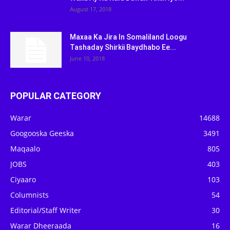
August 17, 2018
Maxaa Ka Jira In Somaliland Loogu
Tashaday Shirkii Baydhabo Ee...
June 10, 2018
POPULAR CATEGORY
Warar
14688
Googooska Geeska
3491
Maqaalo
805
JOBS
403
Ciyaaro
103
Columnists
54
Editorial/Staff Writer
30
Warar Dheeraada
16