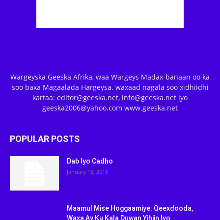
Wargeyska Geeska Afrika, waa Wargeys Madax-banaan oo ka
soo baxa Magaalada Hargeysa. waxaad nagala soo xidhiidhi
kartaa: editor@geeska.net, info@geeska.net iyo
geeska2006@yahoo.com www.geeska.net
POPULAR POSTS
Dab Iyo Cadho
January 18, 2018
Maamul Mise Hoggaamiye: Qeexdooda,
Waxa Ay Ku Kala Duwan Yihiin Iyo...