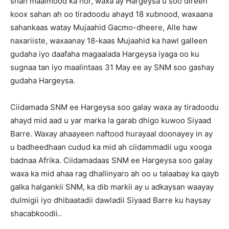
shan maalmood ka hor, waxa ay Hargeysa u soo direen
koox sahan ah oo tiradoodu ahayd 18 xubnood, waxaana
sahankaas watay Mujaahid Gacmo-dheere, Alle haw
naxariiste, waxaanay 18-kaas Mujaahid ka hawl galleen
gudaha iyo daafaha magaalada Hargeysa iyaga oo ku
sugnaa tan iyo maalintaas 31 May ee ay SNM soo gashay
gudaha Hargeysa.
Ciidamada SNM ee Hargeysa soo galay waxa ay tiradoodu
ahayd mid aad u yar marka la garab dhigo kuwoo Siyaad
Barre. Waxay ahaayeen naftood hurayaal doonayey in ay
u badheedhaan cudud ka mid ah ciidammadii ugu xooga
badnaa Afrika. Ciidamadaas SNM ee Hargeysa soo galay
waxa ka mid ahaa rag dhallinyaro ah oo u talaabay ka qayb
galka halgankii SNM, ka dib markii ay u adkaysan waayay
dulmigii iyo dhibaatadii dawladii Siyaad Barre ku haysay
shacabkoodii..