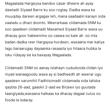
Magaalada Hargeysa bandoo casar dheere ah ayay
dawladii Siyaad Barre ku soo rogtay. Dadka waxa ka
muuqday dareen argagax leh, mana saadaalin karayn sida
xaaladu u dhaci doonto. Weerarkaas ciidamada SNM ku
soo qaadeen ciidamadii Maxamed Siyaad Barre waxa uu
dhacay goor habeenimo oo caawa oo kale ah oo inta
badan dadka reer Hargaysa hurdeen, waxaana mar kaliya
lagu baraarugay dayaanka rasaasta iyo hilaaca hubka la
isku ridayay ee ka baxayay Magaalada.
Ciidamadii SNM oo aanay islahayn cududooda ciidan iyo
niyad wanaagoodu waxa ay si badheedh ah weerar ugu
qaadeen xarumihii Fadhiisimadii ciidamada sida taliska
qaybta 26-aad, gaaskii 2-aad ee Birjeex iyo guutada
taangiyada,waxaana halkaas ka dhacay dagaal culus oo
fooda la isdaray.