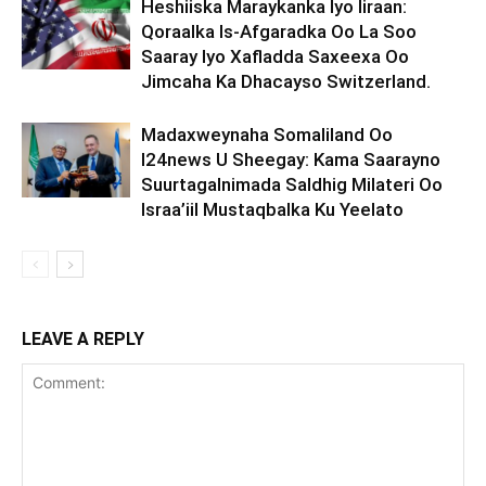
Heshiiska Maraykanka Iyo Iiraan:
Qoraalka Is-Afgaradka Oo La Soo
Saaray Iyo Xafladda Saxeexa Oo
Jimcaha Ka Dhacayso Switzerland.
Madaxweynaha Somaliland Oo
I24news U Sheegay: Kama Saarayno
Suurtagalnimada Saldhig Milateri Oo
Israa’iil Mustaqbalka Ku Yeelato
LEAVE A REPLY