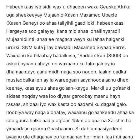
Habeenkaas iyo sidii wax u dhaceen waxa Geeska Afrika
uga sheekeeyay Mujaahid Xasan Maxamed Ubaxle
(Xasan Ganey) oo ahaa taliyihii gaadiidkii habeenkaas
Hargeysa soo galayay kana mid ahaa dhallinyaradii
Mujaahidiintii ahaa ee magaca weyn ku lahaa halgankii
ururkii SNM kula jiray dawladii Maxamed Siyaad Barre.
Waxaanu ku bilaabay hadalkiisa, “Saddex kun (3000) oo
askari ayaanu ahayn oo waxaanu ku talo galnay in
dhamaantayo aanu midh naga soo noqon, laakin dadka
mustaqbalka leh ay la wareegaan aayahooda aanu dhex
keenay, kaas ayuu ahaa go’aan-kaygu. Markii uu go’aanki
sidaas noqday waa loo diyaar garoobay maanu hayn
rasaas, shidaal iyo wax kasta oo aadami ku dagaal galo.
Itoobiya way naga xidhatay, waxaanu go’aankeedu ahaa ka
soo guura halka aad joogtaan 15km oo qaarna Xarshin ha
yimaadaan qaarna Gaashaamo. Si dublumaasiyadeed
ayaanu ula dhaqanay oo kamaanan hor iman ilaa intii aanu