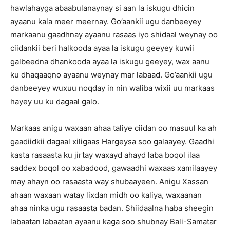
hawlahayga abaabulanaynay si aan la iskugu dhicin
ayaanu kala meer meernay. Go’aankii ugu danbeeyey
markaanu gaadhnay ayaanu rasaas iyo shidaal weynay oo
ciidankii beri halkooda ayaa la iskugu geeyey kuwii
galbeedna dhankooda ayaa la iskugu geeyey, wax aanu
ku dhaqaaqno ayaanu weynay mar labaad. Go’aankii ugu
danbeeyey wuxuu noqday in nin waliba wixii uu markaas
hayey uu ku dagaal galo.
Markaas anigu waxaan ahaa taliye ciidan oo masuul ka ah
gaadiidkii dagaal xiligaas Hargeysa soo galaayey. Gaadhi
kasta rasaasta ku jirtay waxayd ahayd laba boqol ilaa
saddex boqol oo xabadood, gawaadhi waxaas xamilaayey
may ahayn oo rasaasta way shubaayeen. Anigu Xassan
ahaan waxaan watay lixdan midh oo kaliya, waxaanan
ahaa ninka ugu rasaasta badan. Shiidaalna haba sheegin
labaatan labaatan ayaanu kaga soo shubnay Bali-Samatar