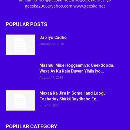
geeska2006@yahoo.com www.geeska.net
POPULAR POSTS
Dab Iyo Cadho
January 18, 2018
Maamul Mise Hoggaamiye: Qeexdooda,
Waxa Ay Ku Kala Duwan Yihiin Iyo...
August 17, 2018
Maxaa Ka Jira In Somaliland Loogu
Tashaday Shirkii Baydhabo Ee...
June 10, 2018
POPULAR CATEGORY