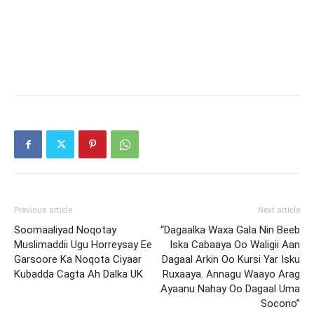
Previous article
Next article
Soomaaliyad Noqotay
“Dagaalka Waxa Gala Nin Beeb
Muslimaddii Ugu Horreysay Ee
Iska Cabaaya Oo Waligii Aan
Garsoore Ka Noqota Ciyaar
Dagaal Arkin Oo Kursi Yar Isku
Kubadda Cagta Ah Dalka UK
Ruxaaya. Annagu Waayo Arag
Ayaanu Nahay Oo Dagaal Uma
Socono”