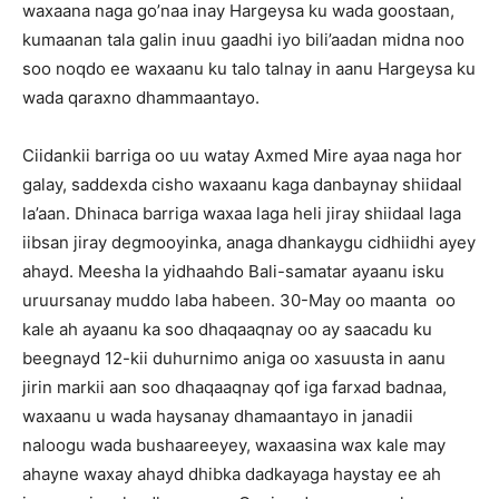
waxaana naga go’naa inay Hargeysa ku wada goostaan,
kumaanan tala galin inuu gaadhi iyo bili’aadan midna noo
soo noqdo ee waxaanu ku talo talnay in aanu Hargeysa ku
wada qaraxno dhammaantayo.
Ciidankii barriga oo uu watay Axmed Mire ayaa naga hor
galay, saddexda cisho waxaanu kaga danbaynay shiidaal
la’aan. Dhinaca barriga waxaa laga heli jiray shiidaal laga
iibsan jiray degmooyinka, anaga dhankaygu cidhiidhi ayey
ahayd. Meesha la yidhaahdo Bali-samatar ayaanu isku
uruursanay muddo laba habeen. 30-May oo maanta oo
kale ah ayaanu ka soo dhaqaaqnay oo ay saacadu ku
beegnayd 12-kii duhurnimo aniga oo xasuusta in aanu
jirin markii aan soo dhaqaaqnay qof iga farxad badnaa,
waxaanu u wada haysanay dhamaantayo in janadii
naloogu wada bushaareeyey, waxaasina wax kale may
ahayne waxay ahayd dhibka dadkayaga haystay ee ah