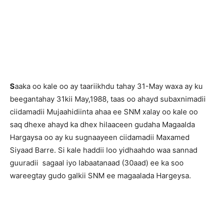
S
aaka oo kale oo ay taariikhdu tahay 31-May waxa ay ku
beegantahay 31kii May,1988, taas oo ahayd subaxnimadii
ciidamadii Mujaahidiinta ahaa ee SNM xalay oo kale oo
saq dhexe ahayd ka dhex hilaaceen gudaha Magaalda
Hargaysa oo ay ku sugnaayeen ciidamadii Maxamed
Siyaad Barre. Si kale haddii loo yidhaahdo waa sannad
guuradii sagaal iyo labaatanaad (30aad) ee ka soo
wareegtay gudo galkii SNM ee magaalada Hargeysa.