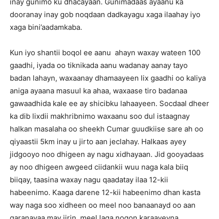
inay gunimo ku dhacayaan. Gunimadaas ayaanu ka
dooranay inay gob noqdaan dadkayagu xaga ilaahay iyo
xaga bini’aadamkaba.
Kun iyo shantii boqol ee aanu ahayn waxay wateen 100
gaadhi, iyada oo tiknikada aanu wadanay aanay tayo
badan lahayn, waxaanay dhamaayeen lix gaadhi oo kaliya
aniga ayaana masuul ka ahaa, waxaase tiro badanaa
gawaadhida kale ee ay shicibku lahaayeen. Socdaal dheer
ka dib lixdii makhribnimo waxaanu soo dul istaagnay
halkan masalaha oo sheekh Cumar guudkiise sare ah oo
qiyaastii 5km inay u jirto aan jeclahay. Halkaas ayey
jidgooyo noo dhigeen ay nagu xidhayaan. Jid gooyadaas
ay noo dhigeen awgeed ciidankii wuu naga kala biiq
biiqay, taasina waxay nagu qaadatay ilaa 12-kii
habeenimo. Kaaga darene 12-kii habeenimo dhan kasta
way naga soo xidheen oo meel noo banaanayd oo aan
garanayaa may jirin, meel laga noqon karaayeyna