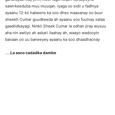
sawirkeeduba muu muuqan. Iyaga oo sidii u fadhiya
ayaanu 12-kii habeeno ka soo dhex maaxanay oo buur
sheekh Cumar guudkeeda ah ayaanu soo fuulnay xataa
gaadiidkayagi. Ninkii Sheek Cumar la odhan jiray wuxuu
aha nin awliyo ah askari ilaahay ah, waayo wadooyin
banaan oo uu baneeyey ayaanu ka soo dhaadhacnay
…..
La soco cadadka dambe