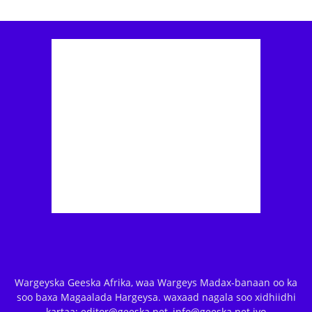
Wargeyska Geeska Afrika, waa Wargeys Madax-banaan oo ka
soo baxa Magaalada Hargeysa. waxaad nagala soo xidhiidhi
kartaa: editor@geeska.net, info@geeska.net iyo