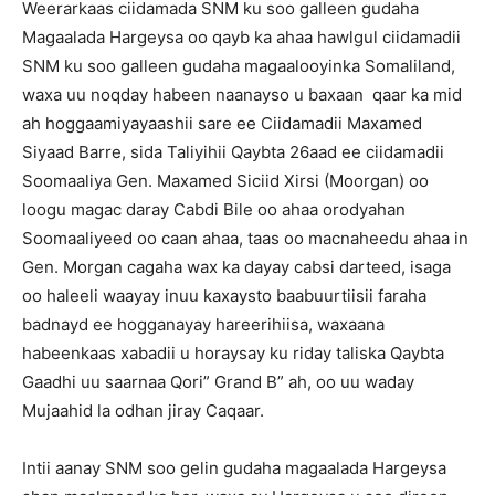
Weerarkaas ciidamada SNM ku soo galleen gudaha
Magaalada Hargeysa oo qayb ka ahaa hawlgul ciidamadii
SNM ku soo galleen gudaha magaalooyinka Somaliland,
waxa uu noqday habeen naanayso u baxaan qaar ka mid
ah hoggaamiyayaashii sare ee Ciidamadii Maxamed
Siyaad Barre, sida Taliyihii Qaybta 26aad ee ciidamadii
Soomaaliya Gen. Maxamed Siciid Xirsi (Moorgan) oo
loogu magac daray Cabdi Bile oo ahaa orodyahan
Soomaaliyeed oo caan ahaa, taas oo macnaheedu ahaa in
Gen. Morgan cagaha wax ka dayay cabsi darteed, isaga
oo haleeli waayay inuu kaxaysto baabuurtiisii faraha
badnayd ee hogganayay hareerihiisa, waxaana
habeenkaas xabadii u horaysay ku riday taliska Qaybta
Gaadhi uu saarnaa Qori” Grand B” ah, oo uu waday
Mujaahid la odhan jiray Caqaar.
Intii aanay SNM soo gelin gudaha magaalada Hargeysa