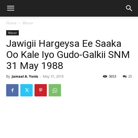
Home
Warar
Warar
Jawigii Hargeysa Ee Saaka
Oo Kale Iyo Gudo-Galkii SNM
31 May 1988
By
Jamaal A. Yonis
-
May 31, 2018
3653
25