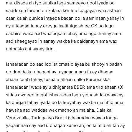
murdisada ah iyo suulka laga sameeyo gool iyada oo
saddexda farood ee kalana kor loo taagayaa waa astaan
caan ka ah dunida inteeda badan oo la aaminsan yahay in
ay u taagan tahay ereyga laatiiniga ah ee OK oo lagu
cabbiro waxa aad waafaqsan tahay ama ogoshahay ama
aad sheegayso in aanay waxba ka qaldanayn ama wax
dhibaato ahi aanay jirin.
Ishaaradan oo aad loo isticmaalo ayaa bulshooyin badan
oo dunida ku dhaqani ay u yaqaannaan in ay dhaqan
ahaan ceeb tahay, tusaale ahaan dalka Faransiiska
ishaaradani waxa ay u dhigantaa EBER ama tiro ahaan (0),
sidaa awgeed in qof ishaaradaa lagu yidhaahdaa waxa ay
ka dhigan tahay iyada oo la leeyahay waxba ma tihid ama
hawsha aad waddaa wax macno ah malaha. Dalalka
Venezualla, Turkiga iyo Brazil ishaaradan waxaa looga
yaqaannaa cay aad u dhaqan xumo ah, oo la mid ah tan ay