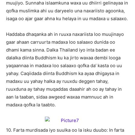
muujiyo. Sunnaha islaamkuna waxa uu dhiirri gelinayaa in
qofka muslimka ahi uu daryeelo una naxariisto agoonka,
isaga oo ajar gaar ahna ku helaya in uu madaxa u salaaxo.
Haddaba dhaqanka ah in ruuxa naxariista loo muujinayo
gaar ahaan carruurta madaxa loo salaaxo dunida oo
dhami kama sinna. Dalka Thailand iyo inta badan ee
dalalka diinta Buddhism ku ka jirto waxaa dembi looga
yaqaannaa in madaxa loo salaaxo qofka da’ kasta oo uu
yahay. Caqiidada diinta Buddhism ka ayaa dhigaysa in
madaxu uu yahay halka ay ruuxdu deggen tahay,
ruuxduna ay tahay muqaddas daaahir ah oo ay tahay in
aan la taaban, sidaa awgeed waxaa mamnuuc ah in
madaxa qofka la taabto.
10. Farta murdisada iyo suulka oo la isku duubo: In farta