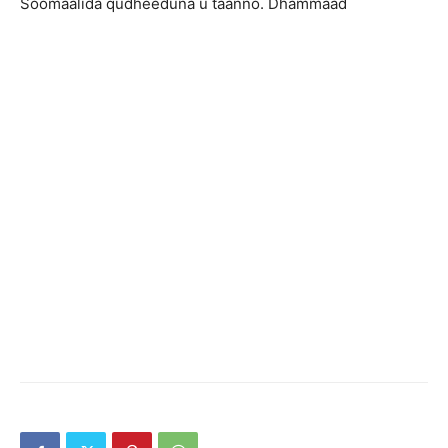
Soomaalida qudheeduna u taanno. Dhammaad