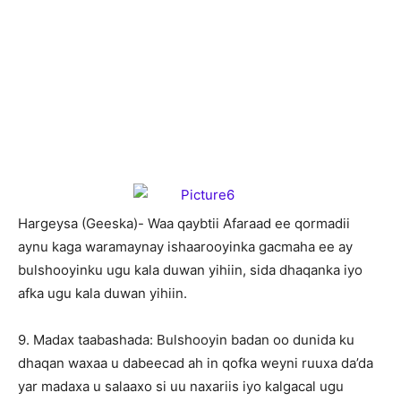
Hargeysa (Geeska)- Waa qaybtii Afaraad ee qormadii
aynu kaga waramaynay ishaarooyinka gacmaha ee ay
bulshooyinku ugu kala duwan yihiin, sida dhaqanka iyo
afka ugu kala duwan yihiin.
9. Madax taabashada: Bulshooyin badan oo dunida ku
dhaqan waxaa u dabeecad ah in qofka weyni ruuxa da’da
yar madaxa u salaaxo si uu naxariis iyo kalgacal ugu