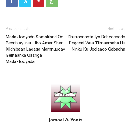
Previous article
Next article
Madaxtooyada Somaliland Oo
Dhiirranaanta Iyo Dabeecadda
Beenisay Inuu Jiro Amar Shan
Deggeni Waa Tilmaamaha Uu
Xildhibaan Lagaga Mamnuucay
Ninku Ku Jeclaado Gabadha
Gelitaanka Qasriga
Madaxtooyada
Jamaal A. Yonis