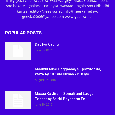
Wargeyska Geeska Afrika, waa Wargeys Madax-banaan oo ka
soo baxa Magaalada Hargeysa. waxaad nagala soo xidhiidhi
kartaa: editor@geeska.net, info@geeska.net iyo
geeska2006@yahoo.com www.geeska.net
POPULAR POSTS
Dab Iyo Cadho
January 18, 2018
Maamul Mise Hoggaamiye: Qeexdooda,
Waxa Ay Ku Kala Duwan Yihiin Iyo...
August 17, 2018
Maxaa Ka Jira In Somaliland Loogu
Tashaday Shirkii Baydhabo Ee...
June 10, 2018