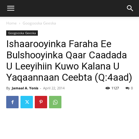
Home
Googooska Geeska
Googooska Geeska
Ishaarooyinka Faraha Ee
Bulshooyinka Qaar Caadada
U Leeyihiin Kuwo Kalana U
Yaqaannaan Ceebta (Q:4aad)
By
Jamaal A. Yonis
-
April 22, 2014
1127
0