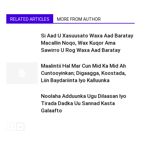
RELATED ARTICLES
MORE FROM AUTHOR
Si Aad U Xasuusato Waxa Aad Baratay
Macallin Noqo, Wax Kuqor Ama
Sawirro U Rog Waxa Aad Baratay
Maalintii Hal Mar Cun Mid Ka Mid Ah
Cuntooyinkan; Digaagga, Koostada,
Liin Baydariinta Iyo Kalluunka
Noolaha Adduunka Ugu Dilaasan Iyo
Tirada Dadka Uu Sannad Kasta
Galaafto