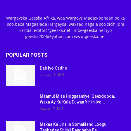
Wargeyska Geeska Afrika, waa Wargeys Madax-banaan oo ka
soo baxa Magaalada Hargeysa. waxaad nagala soo xidhiidhi
kartaa: editor@geeska.net, info@geeska.net iyo
geeska2006@yahoo.com www.geeska.net
POPULAR POSTS
Dab Iyo Cadho
January 18, 2018
Maamul Mise Hoggaamiye: Qeexdooda,
Waxa Ay Ku Kala Duwan Yihiin Iyo...
August 17, 2018
Maxaa Ka Jira In Somaliland Loogu
Tashaday Shirkii Baydhabo Ee...