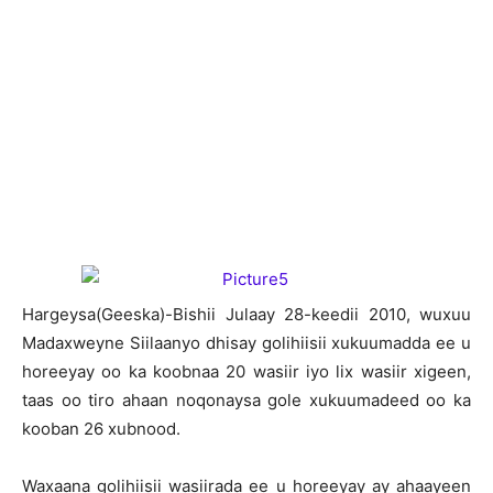
H
argeysa(Geeska)-Bishii Julaay 28-keedii 2010, wuxuu
Madaxweyne Siilaanyo dhisay golihiisii xukuumadda ee u
horeeyay oo ka koobnaa 20 wasiir iyo lix wasiir xigeen,
taas oo tiro ahaan noqonaysa gole xukuumadeed oo ka
kooban 26 xubnood.
Waxaana golihiisii wasiirada ee u horeeyay ay ahaayeen