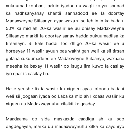
xukuumad kooban, laakiin iyadoo uu waqti ka yar sannad
ka hadhsanyahay shantii sannadood ee la doortay
Madaxweyne Siilaanyo ayaa waxa xiiso leh in in ka badan
50% ka mid ah 20-ka wasiir ee uu dhisay Madaxweyne
Siilaanyo markii la doortay aanay hadda xukuumadiisa ka
tirsanayn. Si kale haddii loo dhigo 20-ka wasiir ee u
horeeyay 11 wasiir ayuun baa wakhtigan weli ka sii tirsan
golaha xukuumadeed ee Madaxweyne Siilaanyo, waxaana
meesha ka baxay 11 wasiir oo isugu jira kuwo la casilay
iyo qaar is casilay ba.
Hase yeeshe lixda wasiir ku xigeen ayaa intooda badani
weli sii joogaan iyada oo Laba ka mid ah lixdaas wasiir ku
xigeen uu Madaxweynuhu xilalkii ka qaaday.
Maadaama oo sida maskaxda caadiga ah ku soo
degdegaysa, marka uu madaxweynuhu xilka ka caydhiyo