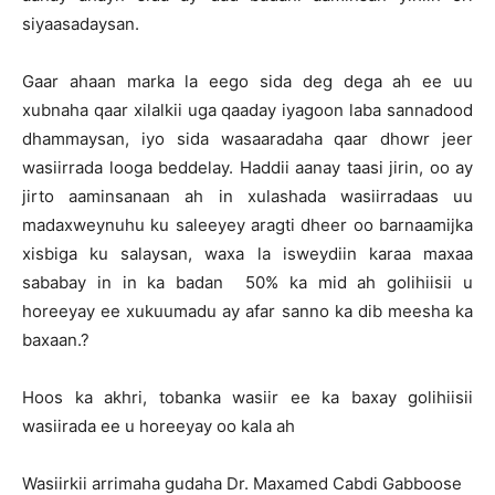
siyaasadaysan.
Gaar ahaan marka la eego sida deg dega ah ee uu
xubnaha qaar xilalkii uga qaaday iyagoon laba sannadood
dhammaysan, iyo sida wasaaradaha qaar dhowr jeer
wasiirrada looga beddelay. Haddii aanay taasi jirin, oo ay
jirto aaminsanaan ah in xulashada wasiirradaas uu
madaxweynuhu ku saleeyey aragti dheer oo barnaamijka
xisbiga ku salaysan, waxa la isweydiin karaa maxaa
sababay in in ka badan 50% ka mid ah golihiisii u
horeeyay ee xukuumadu ay afar sanno ka dib meesha ka
baxaan.?
Hoos ka akhri, tobanka wasiir ee ka baxay golihiisii
wasiirada ee u horeeyay oo kala ah
Wasiirkii arrimaha gudaha Dr. Maxamed Cabdi Gabboose