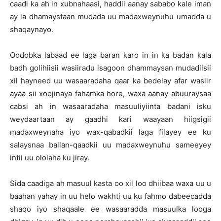
caadi ka ah in xubnahaasi, haddii aanay sababo kale iman
ay la dhamaystaan mudada uu madaxweynuhu umadda u
shaqaynayo.
Qodobka labaad ee laga baran karo in in ka badan kala
badh golihiisii wasiiradu isagoon dhammaysan mudadiisii
xil hayneed uu wasaaradaha qaar ka bedelay afar wasiir
ayaa sii xoojinaya fahamka hore, waxa aanay abuuraysaa
cabsi ah in wasaaradaha masuuliyiinta badani isku
weydaartaan ay gaadhi kari waayaan hiigsigii
madaxweynaha iyo wax-qabadkii laga filayey ee ku
salaysnaa ballan-qaadkii uu madaxweynuhu sameeyey
intii uu ololaha ku jiray.
Sida caadiga ah masuul kasta oo xil loo dhiibaa waxa uu u
baahan yahay in uu helo wakhti uu ku fahmo dabeecadda
shaqo iyo shaqaale ee wasaaradda masuulka looga