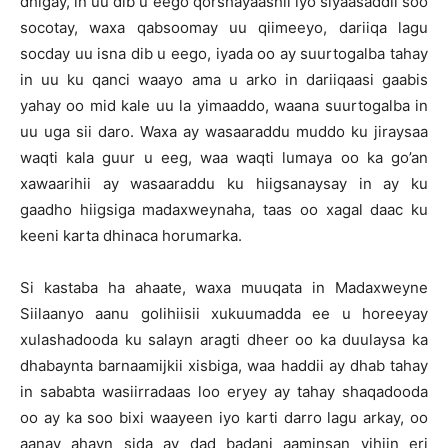
dhigay, in uu dib u eego qorshayaashii iyo siyaasaddii soo
socotay, waxa qabsoomay uu qiimeeyo, dariiqa lagu
socday uu isna dib u eego, iyada oo ay suurtogalba tahay
in uu ku qanci waayo ama u arko in dariiqaasi gaabis
yahay oo mid kale uu la yimaaddo, waana suurtogalba in
uu uga sii daro. Waxa ay wasaaraddu muddo ku jiraysaa
waqti kala guur u eeg, waa waqti lumaya oo ka go’an
xawaarihii ay wasaaraddu ku hiigsanaysay in ay ku
gaadho hiigsiga madaxweynaha, taas oo xagal daac ku
keeni karta dhinaca horumarka.
Si kastaba ha ahaate, waxa muuqata in Madaxweyne
Siilaanyo aanu golihiisii xukuumadda ee u horeeyay
xulashadooda ku salayn aragti dheer oo ka duulaysa ka
dhabaynta barnaamijkii xisbiga, waa haddii ay dhab tahay
in sababta wasiirradaas loo eryey ay tahay shaqadooda
oo ay ka soo bixi waayeen iyo karti darro lagu arkay, oo
aanay ahayn sida ay dad badani aaminsan yihiin eri