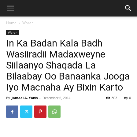
Home
Warar
Warar
In Ka Badan Kala Badh
Wasiiradii Madaxweyne
Siilaanyo Shaqada La
Bilaabay Oo Banaanka Jooga
Iyo Macnaha Ay Bixin Karto
By
Jamaal A. Yonis
-
December 6, 2014
802
0