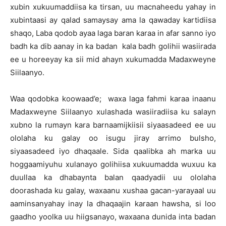
xubin xukuumaddiisa ka tirsan, uu macnaheedu yahay in
xubintaasi ay qalad samaysay ama la qawaday kartidiisa
shaqo, Laba qodob ayaa laga baran karaa in afar sanno iyo
badh ka dib aanay in ka badan kala badh golihii wasiirada
ee u horeeyay ka sii mid ahayn xukumadda Madaxweyne
Siilaanyo.
Waa qodobka koowaad’e; waxa laga fahmi karaa inaanu
Madaxweyne Siilaanyo xulashada wasiiradiisa ku salayn
xubno la rumayn kara barnaamijkiisii siyaasadeed ee uu
ololaha ku galay oo isugu jiray arrimo bulsho,
siyaasadeed iyo dhaqaale. Sida qaalibka ah marka uu
hoggaamiyuhu xulanayo golihiisa xukuumadda wuxuu ka
duullaa ka dhabaynta balan qaadyadii uu ololaha
doorashada ku galay, waxaanu xushaa gacan-yarayaal uu
aaminsanyahay inay la dhaqaajin karaan hawsha, si loo
gaadho yoolka uu hiigsanayo, waxaana dunida inta badan