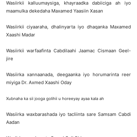
Wasiirkii kalluumaysiga, khayraadka dabiiciga ah iyo
maamulka dekedaha Maxamed Yaasiin Xasan
Wasiirkii ciyaaraha, dhalinyarta iyo dhaqanka Maxamed
Xaashi Madar
Wasiirkii warfaafinta Cabdilaahi Jaamac Cismaan Geel-
jire
Wasiirka xannaanada, deegaanka iyo horumarinta reer
miyiga Dr. Axmed Xaashi Oday
Xubnaha ka sii jooga golihii u horeeyay ayaa kala ah
Wasiirka waxbarashada iyo tacliinta sare Samsam Cabdi
Aadan