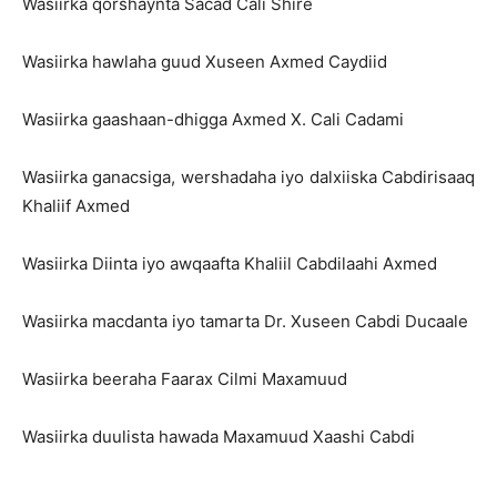
Wasiirka qorshaynta Sacad Cali Shire
Wasiirka hawlaha guud Xuseen Axmed Caydiid
Wasiirka gaashaan-dhigga Axmed X. Cali Cadami
Wasiirka ganacsiga, wershadaha iyo dalxiiska Cabdirisaaq
Khaliif Axmed
Wasiirka Diinta iyo awqaafta Khaliil Cabdilaahi Axmed
Wasiirka macdanta iyo tamarta Dr. Xuseen Cabdi Ducaale
Wasiirka beeraha Faarax Cilmi Maxamuud
Wasiirka duulista hawada Maxamuud Xaashi Cabdi