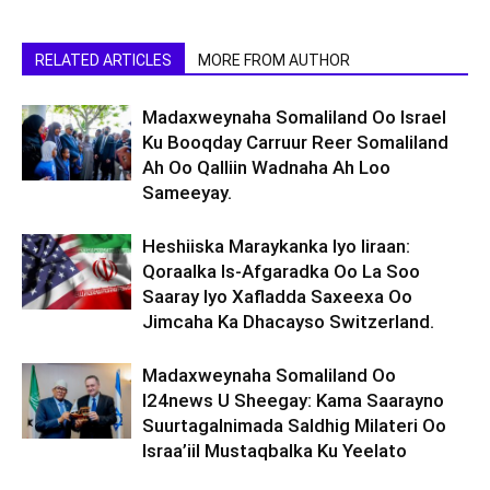
RELATED ARTICLES
MORE FROM AUTHOR
Madaxweynaha Somaliland Oo Israel
Ku Booqday Carruur Reer Somaliland
Ah Oo Qalliin Wadnaha Ah Loo
Sameeyay.
Heshiiska Maraykanka Iyo Iiraan:
Qoraalka Is-Afgaradka Oo La Soo
Saaray Iyo Xafladda Saxeexa Oo
Jimcaha Ka Dhacayso Switzerland.
Madaxweynaha Somaliland Oo
I24news U Sheegay: Kama Saarayno
Suurtagalnimada Saldhig Milateri Oo
Israa’iil Mustaqbalka Ku Yeelato