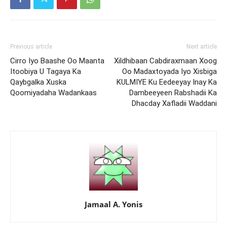
Previous article
Next article
Cirro Iyo Baashe Oo Maanta
Xildhibaan Cabdiraxmaan Xoog
Itoobiya U Tagaya Ka
Oo Madaxtoyada Iyo Xisbiga
Qaybgalka Xuska
KULMIYE Ku Eedeeyay Inay Ka
Qoomiyadaha Wadankaas
Dambeeyeen Rabshadii Ka
Dhacday Xafladii Waddani
Jamaal A. Yonis