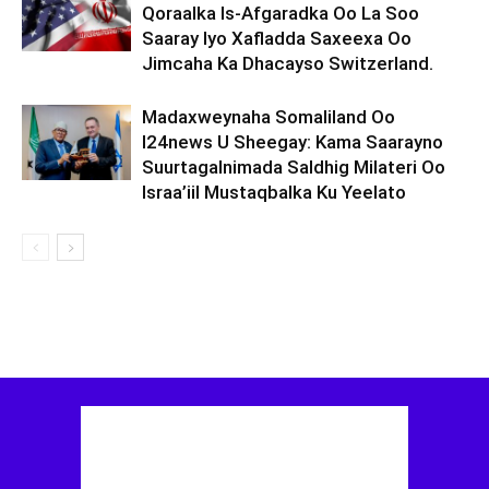
Qoraalka Is-Afgaradka Oo La Soo
Saaray Iyo Xafladda Saxeexa Oo
Jimcaha Ka Dhacayso Switzerland.
Madaxweynaha Somaliland Oo
I24news U Sheegay: Kama Saarayno
Suurtagalnimada Saldhig Milateri Oo
Israa’iil Mustaqbalka Ku Yeelato