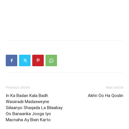
Previous article
Next article
In Ka Badan Kala Badh
Akhri Oo Ha Qoslin
Wasiiradii Madaxweyne
Siilaanyo Shaqada La Bilaabay
Oo Banaanka Jooga Iyo
Macnaha Ay Bixin Karto