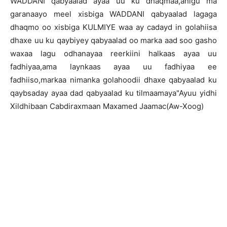
WADDANI qabyaalad ayaa uu ku dhaqmaa,anigu ma
garanaayo meel xisbiga WADDANI qabyaalad lagaga
dhaqmo oo xisbiga KULMIYE waa ay cadayd in golahiisa
dhaxe uu ku qaybiyey qabyaalad oo marka aad soo gasho
waxaa lagu odhanayaa reerkiini halkaas ayaa uu
fadhiyaa,ama laynkaas ayaa uu fadhiyaa ee
fadhiiso,markaa nimanka golahoodii dhaxe qabyaalad ku
qaybsaday ayaa dad qabyaalad ku tilmaamaya"Ayuu yidhi
Xildhibaan Cabdiraxmaan Maxamed Jaamac(Aw-Xoog)