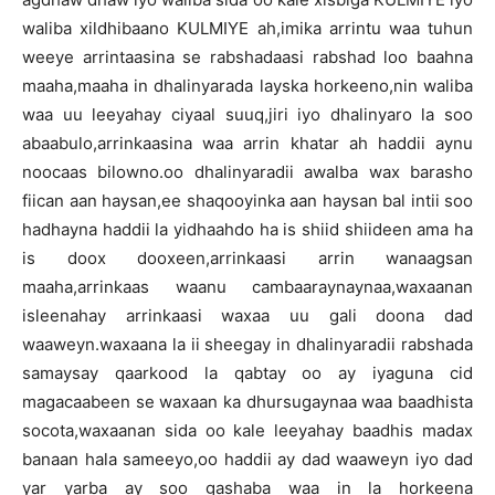
waliba xildhibaano KULMIYE ah,imika arrintu waa tuhun
weeye arrintaasina se rabshadaasi rabshad loo baahna
maaha,maaha in dhalinyarada layska horkeeno,nin waliba
waa uu leeyahay ciyaal suuq,jiri iyo dhalinyaro la soo
abaabulo,arrinkaasina waa arrin khatar ah haddii aynu
noocaas bilowno.oo dhalinyaradii awalba wax barasho
fiican aan haysan,ee shaqooyinka aan haysan bal intii soo
hadhayna haddii la yidhaahdo ha is shiid shiideen ama ha
is doox dooxeen,arrinkaasi arrin wanaagsan
maaha,arrinkaas waanu cambaaraynaynaa,waxaanan
isleenahay arrinkaasi waxaa uu gali doona dad
waaweyn.waxaana la ii sheegay in dhalinyaradii rabshada
samaysay qaarkood la qabtay oo ay iyaguna cid
magacaabeen se waxaan ka dhursugaynaa waa baadhista
socota,waxaanan sida oo kale leeyahay baadhis madax
banaan hala sameeyo,oo haddii ay dad waaweyn iyo dad
yar yarba ay soo gashaba waa in la horkeena