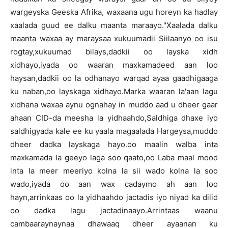
wargeyska Geeska Afrika, waxaana ugu horeyn ka hadlay
xaalada guud ee dalku maanta maraayo."Xaalada dalku
maanta waxaa ay maraysaa xukuumadii Siilaanyo oo isu
rogtay,xukuumad bilays,dadkii oo layska xidh
xidhayo,iyada oo waaran maxkamadeed aan loo
haysan,dadkii oo la odhanayo warqad ayaa gaadhigaaga
ku naban,oo layskaga xidhayo.Marka waaran la'aan lagu
xidhana waxaa aynu ognahay in muddo aad u dheer gaar
ahaan CID-da meesha la yidhaahdo,Saldhiga dhaxe iyo
saldhigyada kale ee ku yaala magaalada Hargeysa,muddo
dheer dadka layskaga hayo.oo maalin walba inta
maxkamada la geeyo laga soo qaato,oo Laba maal mood
inta la meer meeriyo kolna la sii wado kolna la soo
wado,iyada oo aan wax cadaymo ah aan loo
hayn,arrinkaas oo la yidhaahdo jactadis iyo niyad ka dilid
oo dadka lagu jactadinaayo.Arrintaas waanu
cambaaraynaynaa dhawaaq dheer ayaanan ku