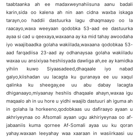
taabtaanka ah ee madaxweynahiisuna aanu badali
karin,sida oo kalena ah nin aan cidna waxba iskaga
tarayn,oo haddii dastuurka lagu dhaqmaayo oo la
raacayo,waxa weeyaan qodobka 53-aad ee dastuurka
ayaa si cad u qeexaya,waxaana ay ka mid tahay awoodaha
iyo waajibaadka golaha wakiilada,waxaana qodobkaa 53-
aad farqadiisa 23-aad ay odhanaysaa golaha wakiiladu
waxaa uu ansixiyaa heshiisyada dawliga ah,ee ay kamidka
yihiin kuwo Siyaasadeed,dhaqaale iyo nabad
galyo,kiishadan uu lacagta ku guranaya ee uu xaqul
qalinka ku sheegay,ee uu abu dabay lacagta
dhiganaayo,miyaanay heshiis dhaqaale ahayn,waxaa igu
maqaalo ah in uu hore u yidhi waajib dastuuri ah iguma ah
in golaha la horkeeno,qodobkaas uu dafiraayo ayaan u
akhriyeynaa oo Afsomali ayaan ugu akhiriyeynaa oo af-
jabaaniis kuma qornee Af-Somali ayaa uu ku qoran
yahay.waxaan leeyahay waa xaaraan in wasiirkaasi uu