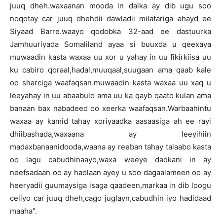
juuq dheh.waxaanan mooda in dalka ay dib ugu soo
noqotay car juuq dhehdii dawladii milatariga ahayd ee
Siyaad Barre.waayo qodobka 32-aad ee dastuurka
Jamhuuriyada Somaliland ayaa si buuxda u qeexaya
muwaadin kasta waxaa uu xor u yahay in uu fikirkiisa uu
ku cabiro qoraal,hadal,muuqaal,suugaan ama qaab kale
oo sharciga waafaqsan.muwaadin kasta waxaa uu xaq u
leeyahay in uu abaabulo ama uu ka qayb qaato kulan ama
banaan bax nabadeed oo xeerka waafaqsan.Warbaahintu
waxaa ay kamid tahay xoriyaadka aasaasiga ah ee rayi
dhiibashada,waxaana ay leeyihiin
madaxbanaanidooda,waana ay reeban tahay talaabo kasta
oo lagu cabudhinaayo,waxa weeye dadkani in ay
neefsadaan oo ay hadlaan ayey u soo dagaalameen oo ay
heeryadii guumaysiga isaga qaadeen,markaa in dib loogu
celiyo car juuq dheh,cago juglayn,cabudhin iyo hadidaad
maaha".