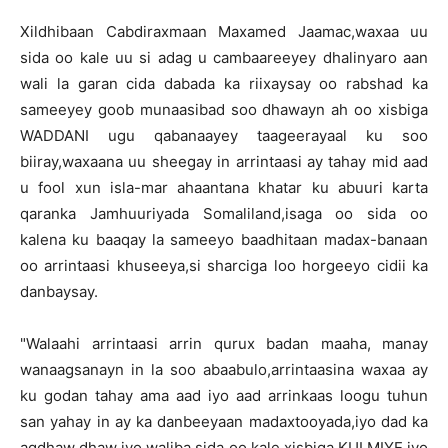
Xildhibaan Cabdiraxmaan Maxamed Jaamac,waxaa uu
sida oo kale uu si adag u cambaareeyey dhalinyaro aan
wali la garan cida dabada ka riixaysay oo rabshad ka
sameeyey goob munaasibad soo dhawayn ah oo xisbiga
WADDANI ugu qabanaayey taageerayaal ku soo
biiray,waxaana uu sheegay in arrintaasi ay tahay mid aad
u fool xun isla-mar ahaantana khatar ku abuuri karta
qaranka Jamhuuriyada Somaliland,isaga oo sida oo
kalena ku baaqay la sameeyo baadhitaan madax-banaan
oo arrintaasi khuseeya,si sharciga loo horgeeyo cidii ka
danbaysay.
"Walaahi arrintaasi arrin qurux badan maaha, manay
wanaagsanayn in la soo abaabulo,arrintaasina waxaa ay
ku godan tahay ama aad iyo aad arrinkaas loogu tuhun
san yahay in ay ka danbeeyaan madaxtooyada,iyo dad ka
agdhaw dhaw iyo waliba sida oo kale xisbiga KULMIYE iyo