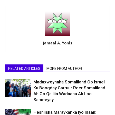
Jamaal A. Yonis
RELATED ARTICLES
MORE FROM AUTHOR
Madaxweynaha Somaliland Oo Israel
Ku Booqday Carruur Reer Somaliland
Ah Oo Qalliin Wadnaha Ah Loo
Sameeyay.
Heshiiska Maraykanka Iyo Iiraan: