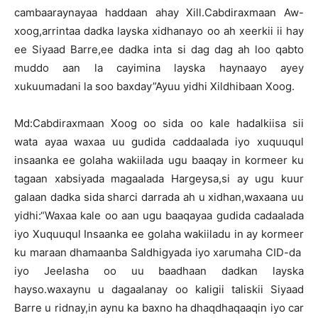
cambaaraynayaa haddaan ahay Xill.Cabdiraxmaan Aw-
xoog,arrintaa dadka layska xidhanayo oo ah xeerkii ii hay
ee Siyaad Barre,ee dadka inta si dag dag ah loo qabto
muddo aan la cayimina layska haynaayo ayey
xukuumadani la soo baxday”Ayuu yidhi Xildhibaan Xoog.
Md:Cabdiraxmaan Xoog oo sida oo kale hadalkiisa sii
wata ayaa waxaa uu gudida caddaalada iyo xuquuqul
insaanka ee golaha wakiilada ugu baaqay in kormeer ku
tagaan xabsiyada magaalada Hargeysa,si ay ugu kuur
galaan dadka sida sharci darrada ah u xidhan,waxaana uu
yidhi:“Waxaa kale oo aan ugu baaqayaa gudida cadaalada
iyo Xuquuqul Insaanka ee golaha wakiiladu in ay kormeer
ku maraan dhamaanba Saldhigyada iyo xarumaha CID-da
iyo Jeelasha oo uu baadhaan dadkan layska
hayso.waxaynu u dagaalanay oo kaligii taliskii Siyaad
Barre u ridnay,in aynu ka baxno ha dhaqdhaqaaqin iyo car