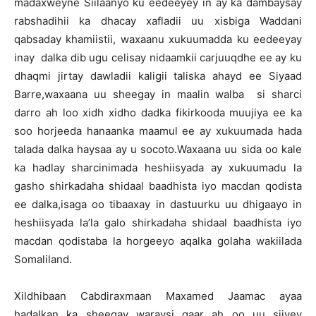
madaxweyne Siilaanyo ku eedeeyey in ay ka dambaysay
rabshadihii ka dhacay xafladii uu xisbiga Waddani
qabsaday khamiistii, waxaanu xukuumadda ku eedeeyay
inay dalka dib ugu celisay nidaamkii carjuuqdhe ee ay ku
dhaqmi jirtay dawladii kaligii taliska ahayd ee Siyaad
Barre,waxaana uu sheegay in maalin walba si sharci
darro ah loo xidh xidho dadka fikirkooda muujiya ee ka
soo horjeeda hanaanka maamul ee ay xukuumada hada
talada dalka haysaa ay u socoto.Waxaana uu sida oo kale
ka hadlay sharcinimada heshiisyada ay xukuumadu la
gasho shirkadaha shidaal baadhista iyo macdan qodista
ee dalka,isaga oo tibaaxay in dastuurku uu dhigaayo in
heshiisyada la’la galo shirkadaha shidaal baadhista iyo
macdan qodistaba la horgeeyo aqalka golaha wakiilada
Somaliland.
Xildhibaan Cabdiraxmaan Maxamed Jaamac ayaa
hadalkan ka sheegay waraysi gaar ah oo uu siiyey