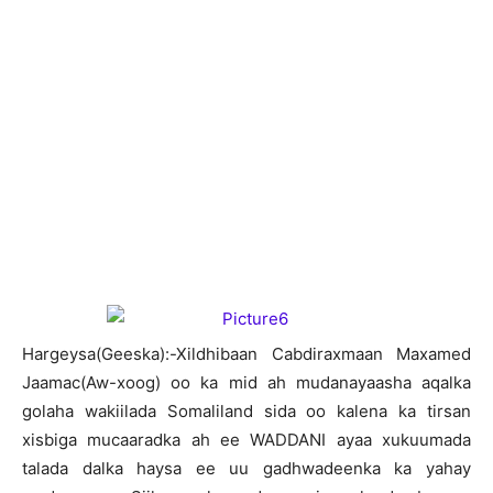
H
argeysa(Geeska):-Xildhibaan Cabdiraxmaan Maxamed
Jaamac(Aw-xoog) oo ka mid ah mudanayaasha aqalka
golaha wakiilada Somaliland sida oo kalena ka tirsan
xisbiga mucaaradka ah ee WADDANI ayaa xukuumada
talada dalka haysa ee uu gadhwadeenka ka yahay