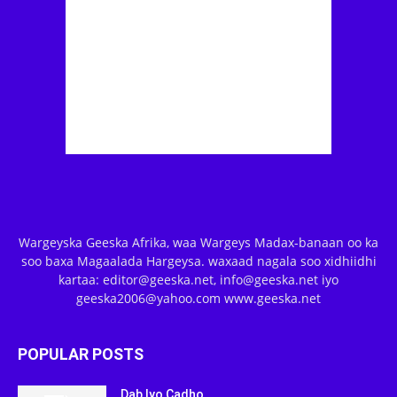
Wargeyska Geeska Afrika, waa Wargeys Madax-banaan oo ka
soo baxa Magaalada Hargeysa. waxaad nagala soo xidhiidhi
kartaa: editor@geeska.net, info@geeska.net iyo
geeska2006@yahoo.com www.geeska.net
POPULAR POSTS
Dab Iyo Cadho