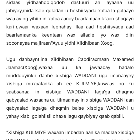
sidaas yidhaahdo,qodob dastuuri ah ayaana uu
jabiyey,mida kale qoladan u heshiisyada xataa la galaayo
waa ay og yihiin in xataa aanay baarlamaan la'aan shaqayn
karin,waar waxaan leenahay illaa aad heshiisyada aad
baarlamaanka keentaan wax allaale iyo wax idiin
soconayaa ma jiraan"Ayuu yidhi Xildhibaan Xoog.
Ugu danbayntiina Xildhibaan Cabdiraxmaan Maxamed
Jaamac(Xoog),waxaa uu ka jawaabay hadalo
muddooyinkii danbe xisbiga WADDANI uga imanaayey
xisbiga muxaafadka ah ee KULMIYE,kuwaas oo ku
saabsanaa in xisbiga WADDANI laga’ga dhaqmo
qabyaalad,waxaana uu tilmaamay in xisbiga WADDANI aan
qabyaalad laga’ga dhaqmin balse xisbiga WADDANI u
yahay xisbi golahiisii dhaxe lagu qaybiyey qaab qabiil.
"Xisbiga KULMIYE waxaan imbadan aan ka maqlaa xisbiga