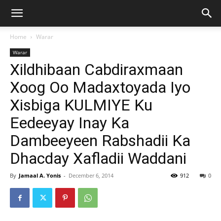
Home
Warar
Warar
Xildhibaan Cabdiraxmaan
Xoog Oo Madaxtoyada Iyo
Xisbiga KULMIYE Ku
Eedeeyay Inay Ka
Dambeeyeen Rabshadii Ka
Dhacday Xafladii Waddani
By
Jamaal A. Yonis
-
December 6, 2014
912
0