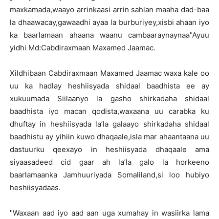
maxkamada,waayo arrinkaasi arrin sahlan maaha dad-baa
la dhaawacay,gawaadhi ayaa la burburiyey,xisbi ahaan iyo
ka baarlamaan ahaana waanu cambaaraynaynaa"Ayuu
yidhi Md:Cabdiraxmaan Maxamed Jaamac.
Xildhibaan Cabdiraxmaan Maxamed Jaamac waxa kale oo
uu ka hadlay heshiisyada shidaal baadhista ee ay
xukuumada Siilaanyo la gasho shirkadaha shidaal
baadhista iyo macan qodista,waxaana uu carabka ku
dhuftay in heshiisyada la’la galaayo shirkadaha shidaal
baadhistu ay yihiin kuwo dhaqaale,isla mar ahaantaana uu
dastuurku qeexayo in heshiisyada dhaqaale ama
siyaasadeed cid gaar ah la’la galo la horkeeno
baarlamaanka Jamhuuriyada Somaliland,si loo hubiyo
heshiisyadaas.
"Waxaan aad iyo aad aan uga xumahay in wasiirka lama