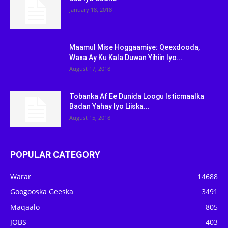
January 18, 2018
Maamul Mise Hoggaamiye: Qeexdooda,
Waxa Ay Ku Kala Duwan Yihiin Iyo...
August 17, 2018
Tobanka Af Ee Dunida Loogu Isticmaalka
Badan Yahay Iyo Liiska...
August 15, 2018
POPULAR CATEGORY
Warar
14688
Googooska Geeska
3491
Maqaalo
805
JOBS
403