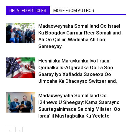
RELATED ARTICLES
MORE FROM AUTHOR
Madaxweynaha Somaliland Oo Israel
Ku Booqday Carruur Reer Somaliland
Ah Oo Qalliin Wadnaha Ah Loo
Sameeyay.
Heshiiska Maraykanka Iyo Iiraan:
Qoraalka Is-Afgaradka Oo La Soo
Saaray Iyo Xafladda Saxeexa Oo
Jimcaha Ka Dhacayso Switzerland.
Madaxweynaha Somaliland Oo
I24news U Sheegay: Kama Saarayno
Suurtagalnimada Saldhig Milateri Oo
Israa’iil Mustaqbalka Ku Yeelato