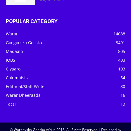
POPULAR CATEGORY
Warar
14688
Googooska Geeska
3491
Maqaalo
805
JOBS
403
Ciyaaro
103
Columnists
54
Editorial/Staff Writer
30
Warar Dheeraada
16
Tacsi
13
© Wargeyska Geeska Afrika 2018, All Rights Reserved | Designed by