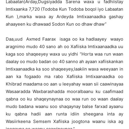
Labaatan)Arday,Dugsiyadda Sarena waxa u fadhiistay
Imtixaanka 7,720 (Todoba Kun Todoba boqol iyo Labaatan
Kun ),marka waxa ay Ardeyda Imtixaanaadka gashay
ahaayeen ku dhawaad Sodon Kun oo dhaw dhaw”
Daa,uud Axmed Faarax isaga oo ka hadlaayey waayo
aragnimo mudo 40 sano ah oo Xafiiska Imtixaanaadka uu
kaga soo shaqeeyey waxa uu yidhi “Horta waa run waan
daalay oo mudo badan oo 40 sanno ah ayaan xafiiskankan
Imtixaanaadka ka soo shaqeeyey,laakiin waxa weeyaan in
aan ka fogaado ma rabo Xafiiska Imtixaanaadka oo
Khibrad maadama oo aan u leeyahay waan sii caawinayaa
Wasaaradda Waxbarashadda mooralbaanu ku caafimaad
qabna oo ku shaqeynaynaa oo waa run oo waan daalay
mudo badana waanu soo shaqaynay balse farxad ayaanu
ku qabna hadii aan runta idiin sheegana inta ay
Wasiirkeena Semsem Xafiiska joogtona waanu iska ag
joogayna oo waanu caawineynaa.”