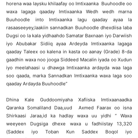
horena waa laysku khilaafay oo Imtixaanka Buuhoodle oo
waxa lagaga qaaday Imtixaanka Wedh wedh marna
Buuhoodle into Imtixaanka lagu qaaday ayaa la
rasaaseeyey,laakiin sannadkan Buuhoodle dhexdiisa laba
Dugsi oo la kala yidhaahdo Samatar Baxnaan iyo Darwiish
iyo Abubakar Sidiiq ayaa Ardeyda Imtixaanka lagaga
qaaday Taleex oo kalena in kasta oo aanay (Grade) 8-da
gaadhin waxa noo jooga Siddeed Macalin iyada oo Xudun
iyo meelahaasi u dhawga Imtixaanka ardayda waa laga
soo qaada, marka Sannadkan Imtixaanka waxa laga soo
qaaday Ardayda Buuhoodle”
Dhina Kale Guddoomiyaha Xafiiska Imtixaanaadka
Qaranka Somaliland Daa,uud Axmed Faarax oo isna
Shirkaasi Jaraa,id ka hadlay waxa uu yidhi “ Waxa
weeyeen Dugsiga dhexe waxa u fadhiistay 13,320
(Saddex iyo Toban Kun Saddex Boqol iyo