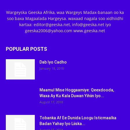
Wargeyska Geeska Afrika, waa Wargeys Madax-banaan oo ka
soo baxa Magaalada Hargeysa. waxaad nagala soo xidhiidhi
kartaa: editor@geeska.net, info@geeska.net iyo
geeska2006@yahoo.com www.geeska.net
POPULAR POSTS
Dab Iyo Cadho
January 18, 2018
Maamul Mise Hoggaamiye: Qeexdooda,
Waxa Ay Ku Kala Duwan Yihiin Iyo...
August 17, 2018
Tobanka Af Ee Dunida Loogu Isticmaalka
Badan Yahay Iyo Liiska...
August 15, 2018