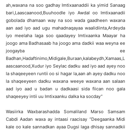
ah,waxana na soo gadhay Imtixaanaddii ka yimid Sanaag
bari,Laascaanood,Buuhoodle iyo Awdal oo Imtixaanadii
gobolada dhamaan way na soo wada gaadheen waxana
aan aad iyo aad ugu mahadnaqayaa waalidiinta,Ardeyda
iyo meelaha laga soo qaadayey Imtixaanka Maayar ha
joogo ama Badhasaab ha joogo ama dadkii waa weyna ee
joogayba ee
Badhan,Hadaftinimo,Midigale,Buraan,kalabeydh,Xamaas,L
aascaanood,Xudur iyo Seylac dadku aad iyo aad ayey noo
la shaqeeyeen runtii oo si hagar la,aan ah ayey dadku noo
la shaqeeyeen dadku waxana weeye waxana aan salaan
aad iyo aad u badan u dadkaasi sida fiican noo gala
shaqeeyey intii uu Imtixaanku dalka ka socday”
Wasiirka Waxbarashadda Somaliland Marso Samsam
Cabdi Aadan waxa ay intaasi raacisay “Deegaanka Midi
kale oo kale sannadkan ayaa Dugsi laga dhisay sannadkii