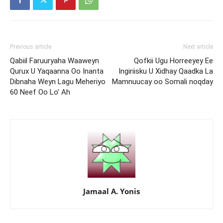
Previous article
Next article
Qabiil Faruuryaha Waaweyn
Qofkii Ugu Horreeyey Ee
Qurux U Yaqaanna Oo Inanta
Ingiriisku U Xidhay Qaadka La
Dibnaha Weyn Lagu Meheriyo
Mamnuucay oo Somali noqday
60 Neef Oo Lo’ Ah
Jamaal A. Yonis