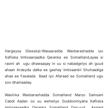
H
argeysa (Geeska)-Wasaaradda Waxbarashadda iyo
Xafiiska Imtixaanaadka Qaranka ee Somaliland,ayaa si
rasmi ah ugu dhawaaqay in uu si nabadgelyo ah guud
ahaan Ardeyda dalka ee gashay Imtixaankii Shuhaadiga
ahaa ee Fasalada 8aad iyo Afaraad ee Somaliland ugu
soo dhamaaday.
Wasiirka Waxbarashadda Somaliland Marso Samsam
Cabdi Aadan oo uu weheliyo Guddoomiyaha Xafiiska
Imtixaanaadka Qaranka Somaliland Daa,uud Axmed