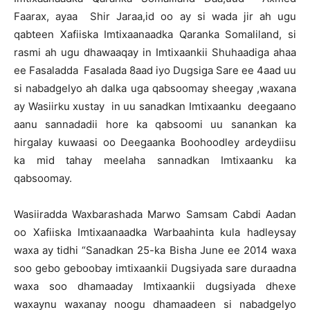
Faarax, ayaa Shir Jaraa,id oo ay si wada jir ah ugu
qabteen Xafiiska Imtixaanaadka Qaranka Somaliland, si
rasmi ah ugu dhawaaqay in Imtixaankii Shuhaadiga ahaa
ee Fasaladda Fasalada 8aad iyo Dugsiga Sare ee 4aad uu
si nabadgelyo ah dalka uga qabsoomay sheegay ,waxana
ay Wasiirku xustay in uu sanadkan Imtixaanku deegaano
aanu sannadadii hore ka qabsoomi uu sanankan ka
hirgalay kuwaasi oo Deegaanka Boohoodley ardeydiisu
ka mid tahay meelaha sannadkan Imtixaanku ka
qabsoomay.
Wasiiradda Waxbarashada Marwo Samsam Cabdi Aadan
oo Xafiiska Imtixaanaadka Warbaahinta kula hadleysay
waxa ay tidhi “Sanadkan 25-ka Bisha June ee 2014 waxa
soo gebo geboobay imtixaankii Dugsiyada sare duraadna
waxa soo dhamaaday Imtixaankii dugsiyada dhexe
waxaynu waxanay noogu dhamaadeen si nabadgelyo