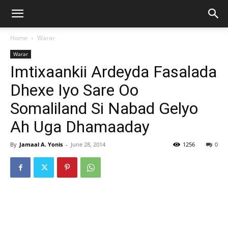
Home
Warar
Warar
Imtixaankii Ardeyda Fasalada
Dhexe Iyo Sare Oo
Somaliland Si Nabad Gelyo
Ah Uga Dhamaaday
By
Jamaal A. Yonis
-
June 28, 2014
1256
0