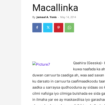
Macallinka
By
Jamaal A. Yonis
-
May 14, 2014
Qaahira (Geeska)- 
kuwa naafada ka a
duwan carruurta caadiga ah, waa aad saxan t
ku darsato in carruurta caafimaadkoodu ta
aadka u sarraysa qudhooduna ay sidaas oo k
cilmi nafsiga iyo cilmiga bulshada ee sida g
in ilmaha yar ee ay maskaxdiisa iyo garasha