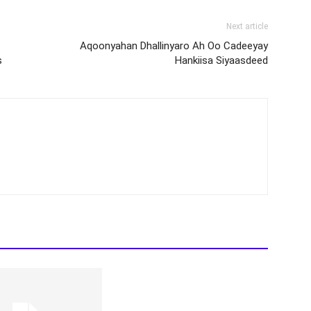
Next article
Aqoonyahan Dhallinyaro Ah Oo Cadeeyay
s
Hankiisa Siyaasdeed
Noolaha Adduunka Ugu Dilaasan Iyo
Tirada Dadka Uu Sannad Kasta
Galaafto