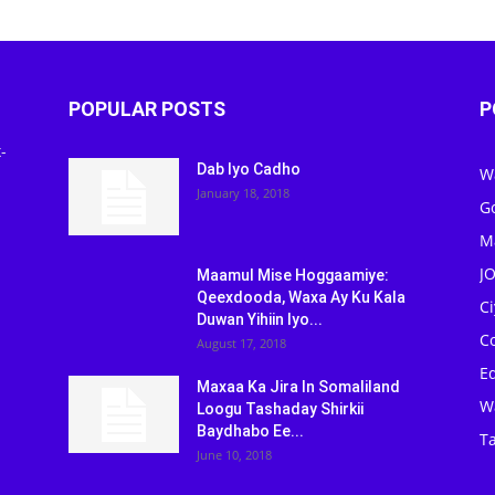
POPULAR POSTS
P
-
Dab Iyo Cadho
W
January 18, 2018
G
M
J
Maamul Mise Hoggaamiye:
Qeexdooda, Waxa Ay Ku Kala
C
Duwan Yihiin Iyo...
C
August 17, 2018
Ed
Maxaa Ka Jira In Somaliland
W
Loogu Tashaday Shirkii
Baydhabo Ee...
Ta
June 10, 2018