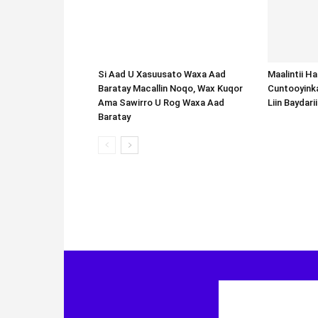
Baratay
Maalintii H
Cuntooyink
Liin Baydari