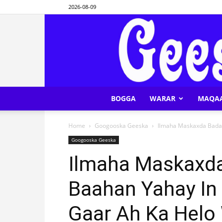
2026-08-09
BOGGA
WARAR
MAQA
Home
Googooska Geeska
Ilmaha Maskaxda Badan
Googooska Geeska
Ilmaha Maskaxda
Baahan Yahay In
Gaar Ah Ka Helo 