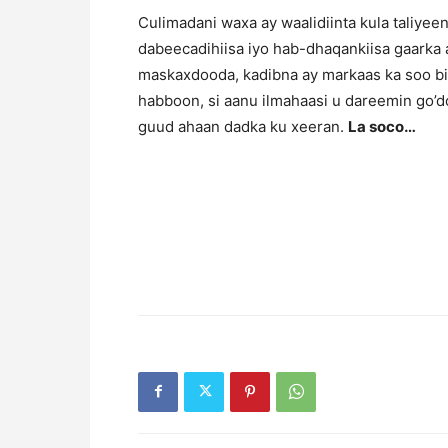
Culimadani waxa ay waalidiinta kula taliyee
dabeecadihiisa iyo hab-dhaqankiisa gaarka a
maskaxdooda, kadibna ay markaas ka soo bil
habboon, si aanu ilmahaasi u dareemin go’d
guud ahaan dadka ku xeeran.
La soco…