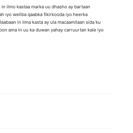
n in ilmo kastaa marka uu dhasho ay bartaan
h iyo weliba qaabka fikirkooda iyo heerka
aabaan in ilma kasta ay ula macaamilaan sida ku
oon ama in uu ka duwan yahay carruurtan kale iyo