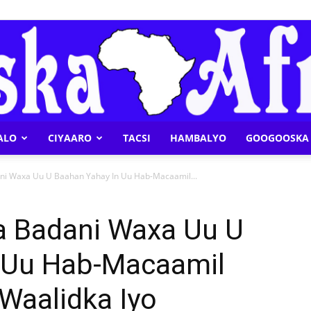
ALO
CIYAARO
TACSI
HAMBALYO
GOOGOOSKA 
Geeska
i Waxa Uu U Baahan Yahay In Uu Hab-Macaamil...
 Badani Waxa Uu U
 Uu Hab-Macaamil
Afrika
Waalidka Iyo