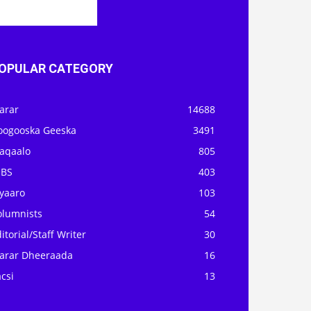
OPULAR CATEGORY
arar
14688
oogooska Geeska
3491
aqaalo
805
OBS
403
iyaaro
103
olumnists
54
itorial/Staff Writer
30
arar Dheeraada
16
csi
13