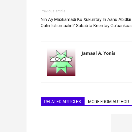
Previous article
Nin Ay Maxkamadi Ku Xukuntay In Aanu Abidkii
Qalin Isticmaalin? Sababta Keentay Go’aankaa
Jamaal A. Yonis
RELATED ARTICLES
MORE FROM AUTHOR
Si Aad U Xasuusato Waxa Aad
Baratay Macallin Noqo, Wax Kuqor
Ama Sawirro U Rog Waxa Aad