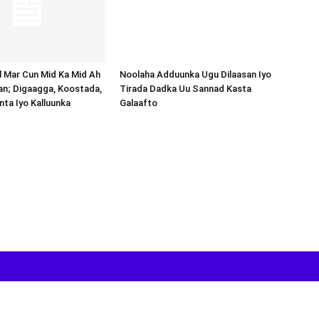
al Mar Cun Mid Ka Mid Ah
an; Digaagga, Koostada,
inta Iyo Kalluunka