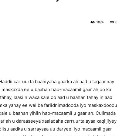
Newspaper
1024
0
Haddii carruurta baahiyaha gaarka ah aad u taqaannay
h maskaxda ee u baahan hab-macaamil gaar ah oo ka
ahay, laakiin waxa kale oo aad u baahan tahay in aad
amka yahay ee weliba fariidnimadooda iyo maskaxdoodu
ale u baahan yihiin hab-macaamil u gaar ah. Culimada
aar ah u daraaseeya xaaladaha carruurta ayaa xaqiijiyey
diisu aadka u sarraysaa uu daryeel iyo macaamil gaar