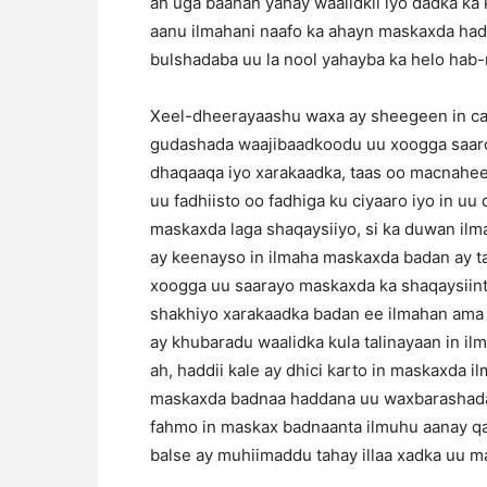
ah uga baahan yahay waalidkii iyo dadka ka
aanu ilmahani naafo ka ahayn maskaxda had
bulshadaba uu la nool yahayba ka helo hab
Xeel-dheerayaashu waxa ay sheegeen in ca
gudashada waajibaadkoodu uu xoogga saaro 
dhaqaaqa iyo xarakaadka, taas oo macnahee
uu fadhiisto oo fadhiga ku ciyaaro iyo in uu
maskaxda laga shaqaysiiyo, si ka duwan ilmah
ay keenayso in ilmaha maskaxda badan ay tam
xoogga uu saarayo maskaxda ka shaqaysiint
shakhiyo xarakaadka badan ee ilmahan ama
ay khubaradu waalidka kula talinayaan in i
ah, haddii kale ay dhici karto in maskaxda il
maskaxda badnaa haddana uu waxbarashada 
fahmo in maskax badnaanta ilmuhu aanay qa
balse ay muhiimaddu tahay illaa xadka uu ma