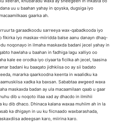
 ku xeeran, khubaradu waxa ay sheegeen in inkasta oo
dana uu u baahan yahay in qoyska, dugsiga iyo
-macaamilkaas gaarka ah.
rruurta garaadkoodu sarreeya wax-qabadkooda iyo
fikirka iyo maskax-miiridda balse aanu danayn dhaq-
du noqonayo in ilmaha maskaxda badani jecel yahay in
 qabto hawlaha u baahan in fadhiga lagu xalliyo oo
a kale ee orodka iyo ciyaarta ficilka ah jecel, taasina
ar badani ku baaqato jidhkiisa oo ay sii badato
eeda, mararka qaarkoodna keenta in waalidku ka
 aamuskiisa xadka ka baxsan. Sababtaa awgeed waxa
lmaha maskaxda badan ay ula macaamilaan qaab u gaar
muhu dib u noqoto illaa xad ay dhacdo in ilmihii
ku dib dhaco. Dhinaca kalana waxaa muhiim ah in la
sab ka dhigayn in uu ku fiicnaado waxbarashada,
skaxdiisa adeegsan karo, miirina karo.