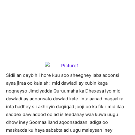
Sidii an qeybihii hore kuu soo sheegney laba aqoonsi
ayaa jiraa oo kala ah: mid dawladi ay xubin kaga
noqneyso Jimciyadda Quruumaha ka Dhexesa iyo mid
dawladi ay aqoonsato dawlad kale. Inta aanad maqaalka
inta hadhey sii akhriyin daqiiqad jooji oo ka fikir mid ilaa
saddex dawladood oo ad is leedahay waa kuwa uugu
dhow iney Soomaaliland aqoonsadaan, adiga oo
maskaxda ku haya sababta ad uugu maleysan iney