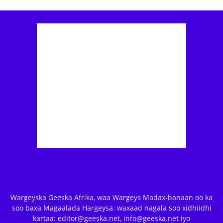
Wargeyska Geeska Afrika, waa Wargeys Madax-banaan oo ka
soo baxa Magaalada Hargeysa. waxaad nagala soo xidhiidhi
kartaa: editor@geeska.net, info@geeska.net iyo