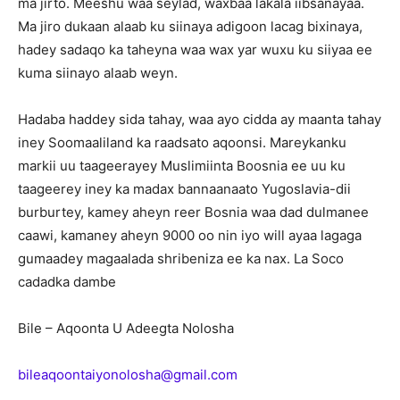
ma jirto. Meeshu waa seylad, waxbaa lakala iibsanayaa.
Ma jiro dukaan alaab ku siinaya adigoon lacag bixinaya,
hadey sadaqo ka taheyna waa wax yar wuxu ku siiyaa ee
kuma siinayo alaab weyn.
Hadaba haddey sida tahay, waa ayo cidda ay maanta tahay
iney Soomaaliland ka raadsato aqoonsi. Mareykanku
markii uu taageerayey Muslimiinta Boosnia ee uu ku
taageerey iney ka madax bannaanaato Yugoslavia-dii
burburtey, kamey aheyn reer Bosnia waa dad dulmanee
caawi, kamaney aheyn 9000 oo nin iyo will ayaa lagaga
gumaadey magaalada shribeniza ee ka nax. La Soco
cadadka dambe
Bile – Aqoonta U Adeegta Nolosha
bileaqoontaiyonolosha@gmail.com