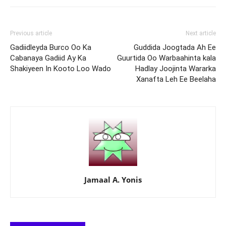
Previous article
Next article
Gadiidleyda Burco Oo Ka
Guddida Joogtada Ah Ee
Cabanaya Gadiid Ay Ka
Guurtida Oo Warbaahinta kala
Shakiyeen In Kooto Loo Wado
Hadlay Joojinta Wararka
Xanafta Leh Ee Beelaha
Jamaal A. Yonis