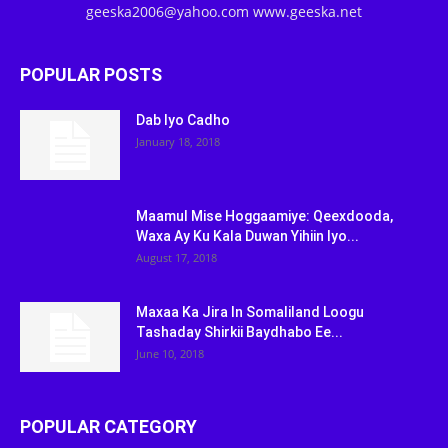
geeska2006@yahoo.com www.geeska.net
POPULAR POSTS
Dab Iyo Cadho
January 18, 2018
Maamul Mise Hoggaamiye: Qeexdooda,
Waxa Ay Ku Kala Duwan Yihiin Iyo...
August 17, 2018
Maxaa Ka Jira In Somaliland Loogu
Tashaday Shirkii Baydhabo Ee...
June 10, 2018
POPULAR CATEGORY