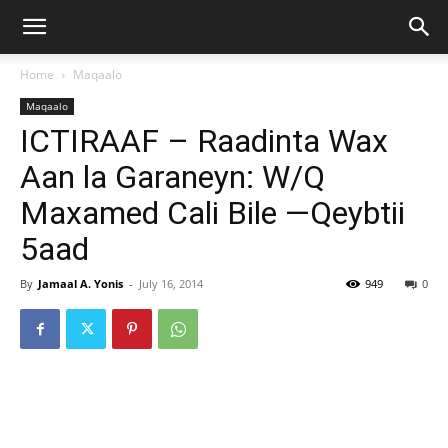
Home
Maqaalo
Maqaalo
ICTIRAAF – Raadinta Wax
Aan la Garaneyn: W/Q
Maxamed Cali Bile —Qeybtii
5aad
By
Jamaal A. Yonis
-
July 16, 2014
949
0