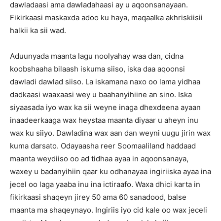
dawladaasi ama dawladahaasi ay u aqoonsanayaan.
Fikirkaasi maskaxda adoo ku haya, maqaalka akhriskiisii
halkii ka sii wad.
Aduunyada maanta lagu noolyahay waa dan, cidna
koobshaaha bilaash iskuma siiso, iska daa aqoonsi
dawladi dawlad siiso. La iskamana naxo oo lama yidhaa
dadkaasi waaxaasi wey u baahanyihiine an sino. Iska
siyaasada iyo wax ka sii weyne inaga dhexdeena ayaan
inaadeerkaaga wax heystaa maanta diyaar u aheyn inu
wax ku siiyo. Dawladina wax aan dan weyni uugu jirin wax
kuma darsato. Odayaasha reer Soomaaliland haddaad
maanta weydiiso oo ad tidhaa ayaa in aqoonsanaya,
waxey u badanyihiin qaar ku odhanayaa ingiriiska ayaa ina
jecel oo laga yaaba inu ina ictiraafo. Waxa dhici karta in
fikirkaasi shaqeyn jirey 50 ama 60 sanadood, balse
maanta ma shaqeynayo. Ingiriis iyo cid kale oo wax jeceli