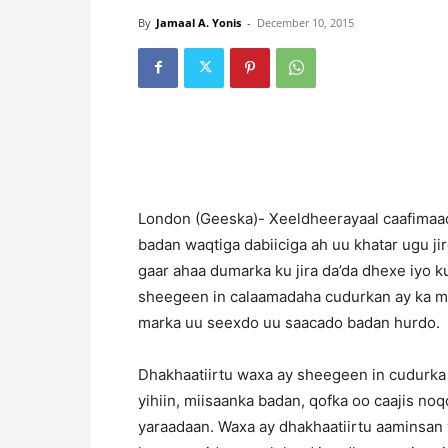
By
Jamaal A. Yonis
-
December 10, 2015
London (Geeska)- Xeeldheerayaal caafimaad
badan waqtiga dabiiciga ah uu khatar ugu ji
gaar ahaa dumarka ku jira da’da dhexe iyo
sheegeen in calaamadaha cudurkan ay ka mid
marka uu seexdo uu saacado badan hurdo.
Dhakhaatiirtu waxa ay sheegeen in cudurka
yihiin, miisaanka badan, qofka oo caajis noq
yaraadaan. Waxa ay dhakhaatiirtu aaminsan yi