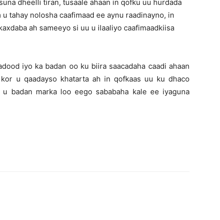
suna dheelli tiran, tusaale ahaan in qofku uu hurdada
m u tahay nolosha caafimaad ee aynu raadinayno, in
skaxdaba ah sameeyo si uu u ilaaliyo caafimaadkiisa
dood iyo ka badan oo ku biira saacadaha caadi ahaan
5 kor u qaadayso khatarta ah in qofkaas uu ku dhaco
d u badan marka loo eego sababaha kale ee iyaguna