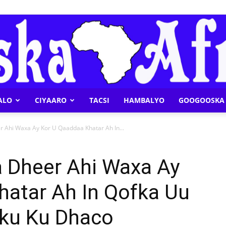
ALO
CIYAARO
TACSI
HAMBALYO
GOOGOOSKA 
Geeska
 Ahi Waxa Ay Kor U Qaaddaa Khatar Ah In...
 Dheer Ahi Waxa Ay
hatar Ah In Qofka Uu
Afrika
ku Ku Dhaco