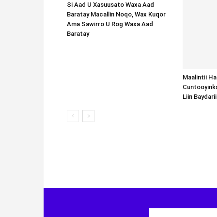
Si Aad U Xasuusato Waxa Aad
Baratay Macallin Noqo, Wax Kuqor
Ama Sawirro U Rog Waxa Aad
Baratay
Maalintii H
Cuntooyink
Liin Baydari