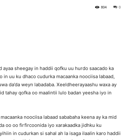
804
0
Newspaper
 ayaa sheegay in haddii qofku uu hurdo saacado ka
ro in uu ku dhaco cudurka macaanka noociisa labaad,
 kuwa da’da weyn labadaba. Xeeldheerayaashu waxa ay
 tahay qofka oo maalintii lulo badan yeesha iyo in
 macaanka noociisa labaad sababaha keena ay ka mid
da oo oo firfircoonida iyo xarakaadka jidhku ku
hiin in cudurkan si sahal ah la isaga ilaalin karo haddii