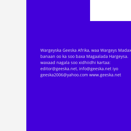
Wargeyska Geeska Afrika, waa Wargeys Madax
banaan oo ka soo baxa Magaalada Hargeysa.
waxaad nagala soo xidhiidhi kartaa:
editor@geeska.net, info@geeska.net iyo
geeska2006@yahoo.com www.geeska.net