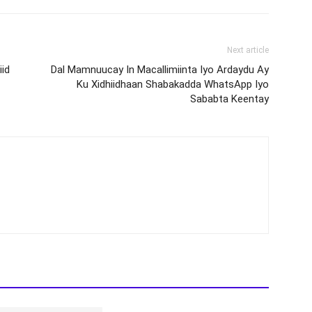
Next article
id
Dal Mamnuucay In Macallimiinta Iyo Ardaydu Ay
Ku Xidhiidhaan Shabakadda WhatsApp Iyo
Sababta Keentay