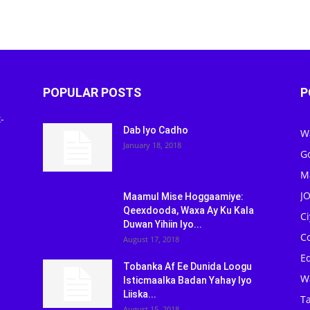
POPULAR POSTS
P
-
Dab Iyo Cadho
W
January 18, 2018
G
M
J
Maamul Mise Hoggaamiye:
Qeexdooda, Waxa Ay Ku Kala
C
Duwan Yihiin Iyo...
C
August 17, 2018
Ed
Tobanka Af Ee Dunida Loogu
W
Isticmaalka Badan Yahay Iyo
Liiska...
Ta
August 15, 2018