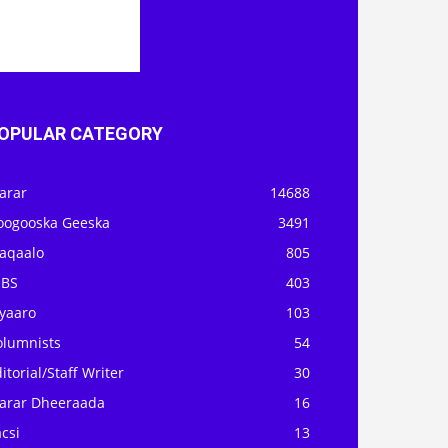
OPULAR CATEGORY
arar
14688
oogooska Geeska
3491
aqaalo
805
OBS
403
iyaaro
103
olumnists
54
itorial/Staff Writer
30
arar Dheeraada
16
csi
13