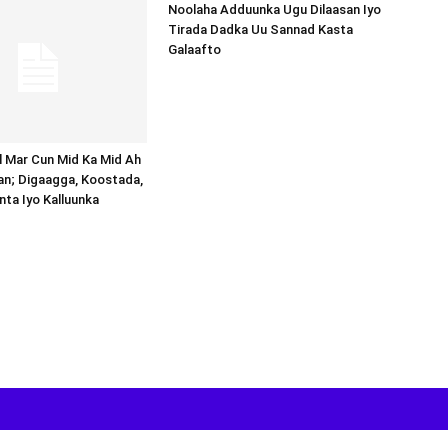
Noolaha Adduunka Ugu Dilaasan Iyo
Tirada Dadka Uu Sannad Kasta
Galaafto
al Mar Cun Mid Ka Mid Ah
an; Digaagga, Koostada,
inta Iyo Kalluunka