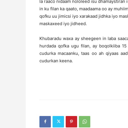
la raaco nidaam nololeed isu dhamaystiran i
in ku filan ka qaato, maadaama oo ay muhii
qofku uu jimicsi iyo xarakaad jidhka iyo ma
maskaxeed iyo jidheed.
Khubaradu waxa ay sheegeen in laba saaca
hurdada qofka ugu filan, ay boqolkiiba 1
cudurka macaanku, taas oo ah qiyaas aa
cudurkan keena.