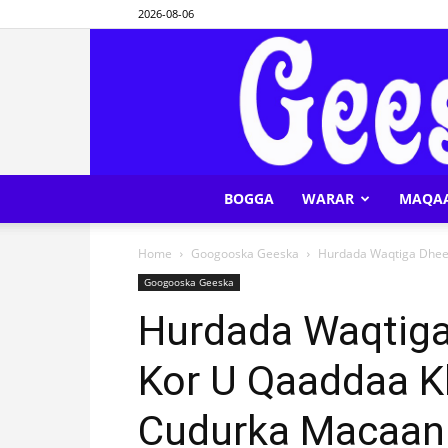
2026-08-06
BOGGA
WARAR
MAQA
Home
Googooska Geeska
Hurdada Waqtiga Dheer
Googooska Geeska
Hurdada Waqtiga
Kor U Qaaddaa K
Cudurka Macaan