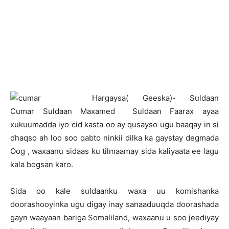
H
argaysa( Geeska)- Suldaan
Cumar Suldaan Maxamed Suldaan Faarax ayaa
xukuumadda iyo cid kasta oo ay qusayso ugu baaqay in si
dhaqso ah loo soo qabto ninkii dilka ka gaystay degmada
Oog , waxaanu sidaas ku tilmaamay sida kaliyaata ee lagu
kala bogsan karo.
Sida oo kale suldaanku waxa uu komishanka
doorashooyinka ugu digay inay sanaaduuqda doorashada
gayn waayaan bariga Somaliland, waxaanu u soo jeediyay