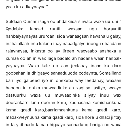
yaan ku adkaynayaa.”
Suldaan Cumar isaga oo ahdalkiisa siiwata waxa uu dhi “
Qodabka labaad runtii waxaan ugu horayntii
hanbalyaynayaa ururdan sida wanaagsan hawsha u galay,
insha allaah inta kalana inay nabadgalyo inoogu dhacdaan
rajaynayaa, inkasta oo ay jireen waxyaabo anshaxa u
xumaa oo ah in wax laga badalo ah hadana waan hanbal-
yaynayaa. Waxa kale oo aan jeclahay inaan ku daro
goobahan la dhigaayo sanaaduuqda codaynta, Somaliland
bari iyo galbeed iyo in dhexeba way leedahay, waxaan
haboon in qofka muwaadinka ah xaqiisa lasiiyo, waayo
dastuurku waxa uu muwaadinka siiyay inuu wax
doorankaro lana dooran karo, xaqaasana komishankuna
kama qaadi karo,baarlamaankuna kama qaadi karo,
madaxweynuuna kama qaadi karo, sida hore u dhaci jirtay
in la yidhaado lama dhigaayo sanaaduuq bariga oo waxa