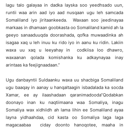
lagu talo galayaa in dadka layska soo yeedhsado uun,
runtii waa arin aad iyo aad nusqaan ugu leh samcada
Somaliland iyo jiritaankeeda. Waxaan soo jeedinayaa
markaas in dhamaan goobkasta oo Somaliland kamid ah la
geeyo sanaaduuqda doorashada, qofka muwaadinka ah
isagaa xaq u leh inuu ku rido iyo in aanu ku ridin. Lakiin
waxa uu xaq u leeyahay in codkiisa loo dhawro,
waxaanan qolada komishanka ku adkaynayaa inay
arintaas ka feejignaadaan.”
Ugu danbayntii Suldaanku waxa uu shacbiga Somaliland
ugu baaqay in aanay u hanqaltaagin isbadalada ka socda
Xamar, ee ay ilaashadaan qaranimadooda“Qodabkan
doonayo inan ku naqtiimaana waa Somaliya, inagu
Somaliya wax xidhiidh ah lama lihin ee Somaliland ayaa
layna yidhaahdaa, cid kasta oo Somaliya laga laga
magacaabaa ciday doonto hanoqotee, maaha in