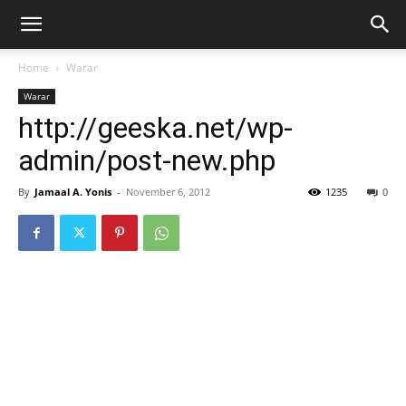
Home
Warar
Warar
http://geeska.net/wp-
admin/post-new.php
By
Jamaal A. Yonis
-
November 6, 2012
1235
0