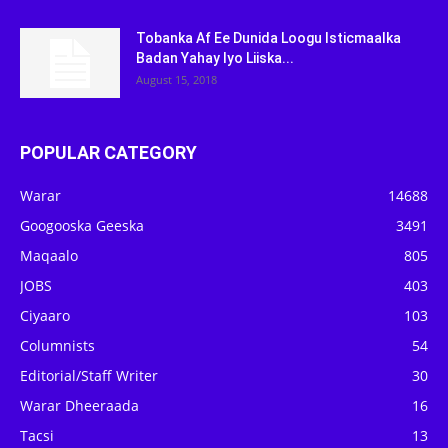
Tobanka Af Ee Dunida Loogu Isticmaalka
Badan Yahay Iyo Liiska...
August 15, 2018
POPULAR CATEGORY
Warar
14688
Googooska Geeska
3491
Maqaalo
805
JOBS
403
Ciyaaro
103
Columnists
54
Editorial/Staff Writer
30
Warar Dheeraada
16
Tacsi
13