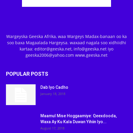
Wargeyska Geeska Afrika, waa Wargeys Madax-banaan oo ka
soo baxa Magaalada Hargeysa. waxaad nagala soo xidhiidhi
kartaa: editor@geeska.net, info@geeska.net iyo
geeska2006@yahoo.com www.geeska.net
POPULAR POSTS
Dab Iyo Cadho
January 18, 2018
Maamul Mise Hoggaamiye: Qeexdooda,
Waxa Ay Ku Kala Duwan Yihiin Iyo...
August 17, 2018