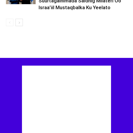
Suurtagalnimada Saldhig Milateri Oo
Israa’iil Mustaqbalka Ku Yeelato