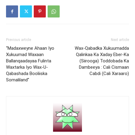
Previous article
Next article
“Madaxweyne Ahaan Iyo
Wax-Qabadka Xukuumadda
Xukuumad Waxaan
Qalinkaa Ka Xaday Eber-Ka
Ballanqaadayaa Fulinta
(Siirooga) Toddobada Ka
Waxtarka Iyo Wax-U-
Dambeeya : Cali Cismaan
Qabashada Booliiska
Cabdi (Cali Xaraaro)
Somaliland”