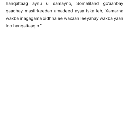
hanqaltaag aynu u samayno, Somaliland go’aanbay
gaadhay masiirkeedan umadeed ayaa iska leh, Xamarna
waxba inagagama xidhna ee waxaan leeyahay waxba yaan
loo hanqaltaagin.”