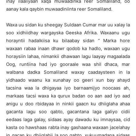
inay ilaaliyaan xaqa muwaadinka reer Somaliland, oo
aanay kala qaybin muwaadiniinta reer Somaliland.
Waxa uu sidan ku sheegay Suldaan Cumar mar uu xalay la
soo xidhiidhay wargayska Geeska Afrika. Waxaanu ugu
horayntii hadalkiisa ku bilaabay sidan “ Marka hore
waxaan rabaa inaan dhawr qodob ka hadlo, waxaan ugu
horaysiin lahaa, nimankii dhawaan lagu laayay magaalada
Oog, runtiina had iyo gooraale waa shil dhaca, mar
walbana dadka Somaliland waxay caadaysteen in la
yidhaado waanu ka xunahay oo geeri xun bay ahayd
tacsina waa la dhigayaa iyo barnaamijyo noocaas ah,
markaas tacsi waxa ka qurux badan oo aan aad iyo aad
anigu u doo rbidayaa in ninkii gaacn ku dhiiglaha ahaa
gacanta lagu soo qabto, gacantana laga galiyo cidii
eedaas laga galay, sidaas ayay dawadu ku imnaysaa, cid
kasta oo hawshaas rabta inay gashaana waxaan jacelahay
in gacan ku dhiiglahii la soo qabto, xukuumadana sidaas