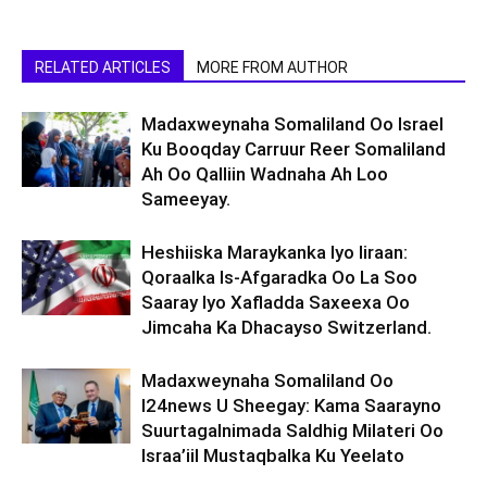
RELATED ARTICLES
MORE FROM AUTHOR
Madaxweynaha Somaliland Oo Israel
Ku Booqday Carruur Reer Somaliland
Ah Oo Qalliin Wadnaha Ah Loo
Sameeyay.
Heshiiska Maraykanka Iyo Iiraan:
Qoraalka Is-Afgaradka Oo La Soo
Saaray Iyo Xafladda Saxeexa Oo
Jimcaha Ka Dhacayso Switzerland.
Madaxweynaha Somaliland Oo
I24news U Sheegay: Kama Saarayno
Suurtagalnimada Saldhig Milateri Oo
Israa’iil Mustaqbalka Ku Yeelato