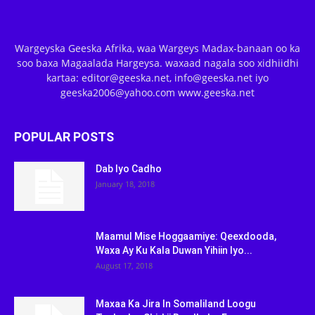
Wargeyska Geeska Afrika, waa Wargeys Madax-banaan oo ka
soo baxa Magaalada Hargeysa. waxaad nagala soo xidhiidhi
kartaa: editor@geeska.net, info@geeska.net iyo
geeska2006@yahoo.com www.geeska.net
POPULAR POSTS
Dab Iyo Cadho
January 18, 2018
Maamul Mise Hoggaamiye: Qeexdooda,
Waxa Ay Ku Kala Duwan Yihiin Iyo...
August 17, 2018
Maxaa Ka Jira In Somaliland Loogu