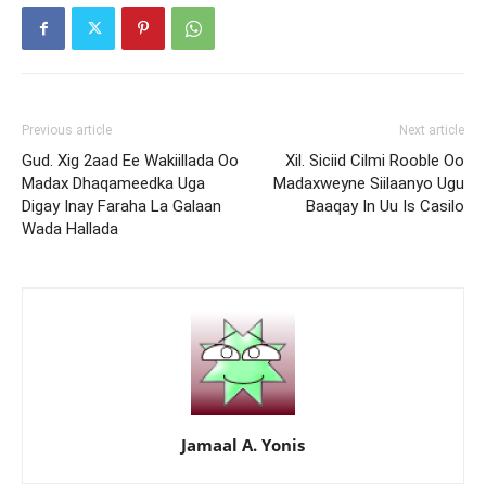
Previous article
Next article
Gud. Xig 2aad Ee Wakiillada Oo
Xil. Siciid Cilmi Rooble Oo
Madax Dhaqameedka Uga
Madaxweyne Siilaanyo Ugu
Digay Inay Faraha La Galaan
Baaqay In Uu Is Casilo
Wada Hallada
Jamaal A. Yonis