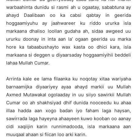
warbaahinta dunidu si rasmi ah u ogaatay, sababtuna ay
ahayd Daalibaan oo ka cabsi qabtay in geerida
hoggaamiyuhu ay jaahwareer ku riddo ururka isla
markaana dhaliso loollan gudaha ah, sidaa awgeed uu
ururku doonay in inta aan la’ ogaan geerida uu marka
hore ka tabaabushayto wax kasta oo dhici kara, isla
markaana si deggen u diyaarsaday hoggaamiyihii beddeli
lahaa Mullah Cumar.
Arrinta kale ee lama filaanka ku noqotay xitaa wariyaha
barnaamijka diyaariyey ayaa ahayd markii uu Mullah
Axmed Mutawakal ogolaaday in uu siiyo sawirkii Mullah
Cumar oo ah shakhsiyad dhif dunida nooceedu ku ahaa
illaa hadda aan xogo badan iyo faham laga haysan,
sawirrada laga hayeyna ahaayeen kuwo kooban oo aanay
cidi xaqiijin karin runnimadooda, isla markaana aan
muuqaal ahaan si fiican loo arki karin.