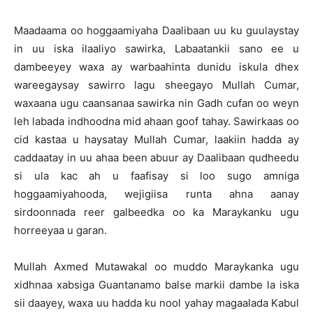
Maadaama oo hoggaamiyaha Daalibaan uu ku guulaystay
in uu iska ilaaliyo sawirka, Labaatankii sano ee u
dambeeyey waxa ay warbaahinta dunidu iskula dhex
wareegaysay sawirro lagu sheegayo Mullah Cumar,
waxaana ugu caansanaa sawirka nin Gadh cufan oo weyn
leh labada indhoodna mid ahaan goof tahay. Sawirkaas oo
cid kastaa u haysatay Mullah Cumar, laakiin hadda ay
caddaatay in uu ahaa been abuur ay Daalibaan qudheedu
si ula kac ah u faafisay si loo sugo amniga
hoggaamiyahooda, wejigiisa runta ahna aanay
sirdoonnada reer galbeedka oo ka Maraykanku ugu
horreeyaa u garan.
Mullah Axmed Mutawakal oo muddo Maraykanka ugu
xidhnaa xabsiga Guantanamo balse markii dambe la iska
sii daayey, waxa uu hadda ku nool yahay magaalada Kabul