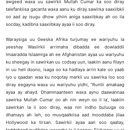
awgeed waxa uu sawirkii Mullah Cumar ka soo diray
talefankiisa gacanta waxa aanu ku diray sawirka saaxiibkii
oo aad ay isugu dhow yihiin aniga saaxiibkay ah oo ila
socday, kadibna saaxiibkay ayaa ii soo diray.
Waraysiga uu Geeska Afrika turjumay ee wariyuhu la
yeeshay Wasiirkii arrimaha dibadda ee dowladdii
Imaaradda Islaamiga ah ee Afghanistan ayaa uu wariyuhu
ku sheegay in sawirkan uu codsay uun, laakiin aanu filayn
in uu heli doono, isaga oo ka hadlaya arrin kale oo yaab
iyo u qaadan waa ku noqotay markii uu sawirka loo soo
diray eegayna waxa uu wariyuhu yidhi, “Runtii amakaag
ayaa ay ahayd. Dhammaanteen waxa aynu daawannaa
sawirka Mullah Cumar oo ah nin weyn oo il la’, laakiin
sawirkan la ii soo diray, waa nin indho buluuga oo
dhamays ah leh, oo muuqaalkiisa aad mooddaba jilaa
Hollywood ka tirsan. Sawirkii ayaa aan soo qaatay,
toddobaad gudihiina waxaaba la ii keenay Fiidyoow uu si