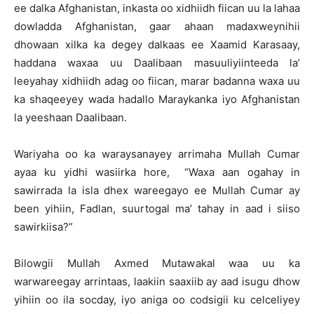
ee dalka Afghanistan, inkasta oo xidhiidh fiican uu la lahaa
dowladda Afghanistan, gaar ahaan madaxweynihii
dhowaan xilka ka degey dalkaas ee Xaamid Karasaay,
haddana waxaa uu Daalibaan masuuliyiinteeda la’
leeyahay xidhiidh adag oo fiican, marar badanna waxa uu
ka shaqeeyey wada hadallo Maraykanka iyo Afghanistan
la yeeshaan Daalibaan.
Wariyaha oo ka waraysanayey arrimaha Mullah Cumar
ayaa ku yidhi wasiirka hore, “Waxa aan ogahay in
sawirrada la isla dhex wareegayo ee Mullah Cumar ay
been yihiin, Fadlan, suurtogal ma’ tahay in aad i siiso
sawirkiisa?”
Bilowgii Mullah Axmed Mutawakal waa uu ka
warwareegay arrintaas, laakiin saaxiib ay aad isugu dhow
yihiin oo ila socday, iyo aniga oo codsigii ku celceliyey