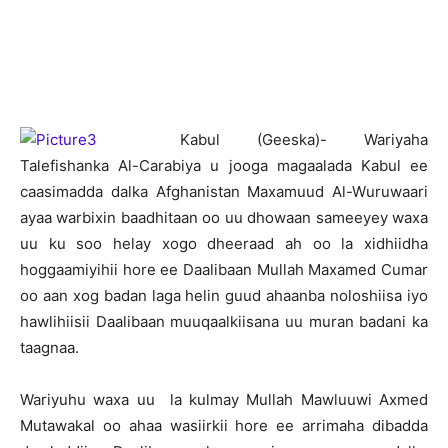
K
abul (Geeska)- Wariyaha
Talefishanka Al-Carabiya u jooga magaalada Kabul ee
caasimadda dalka Afghanistan Maxamuud Al-Wuruwaari
ayaa warbixin baadhitaan oo uu dhowaan sameeyey waxa
uu ku soo helay xogo dheeraad ah oo la xidhiidha
hoggaamiyihii hore ee Daalibaan Mullah Maxamed Cumar
oo aan xog badan laga helin guud ahaanba noloshiisa iyo
hawlihiisii Daalibaan muuqaalkiisana uu muran badani ka
taagnaa.
Wariyuhu waxa uu la kulmay Mullah Mawluuwi Axmed
Mutawakal oo ahaa wasiirkii hore ee arrimaha dibadda