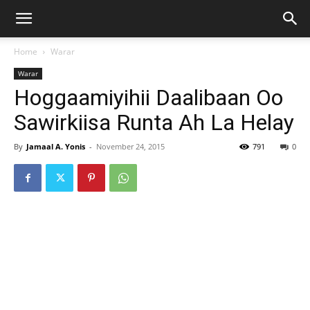
Home
Warar
Warar
Hoggaamiyihii Daalibaan Oo
Sawirkiisa Runta Ah La Helay
By
Jamaal A. Yonis
-
November 24, 2015
791
0