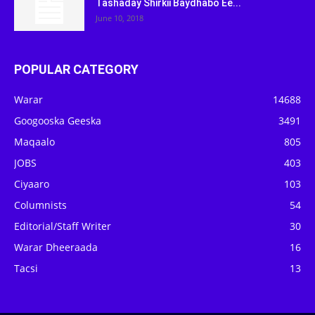
Tashaday Shirkii Baydhabo Ee...
June 10, 2018
POPULAR CATEGORY
Warar
14688
Googooska Geeska
3491
Maqaalo
805
JOBS
403
Ciyaaro
103
Columnists
54
Editorial/Staff Writer
30
Warar Dheeraada
16
Tacsi
13