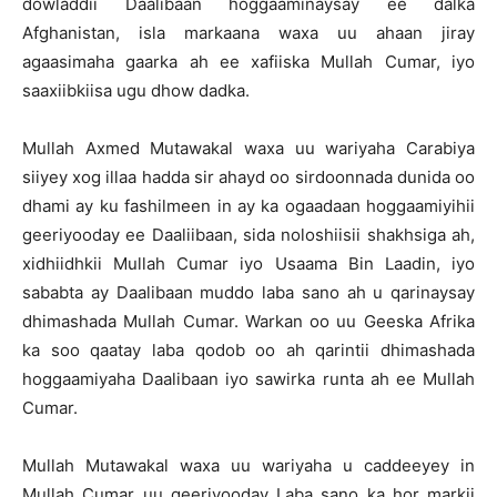
dowladdii Daalibaan hoggaaminaysay ee dalka
Afghanistan, isla markaana waxa uu ahaan jiray
agaasimaha gaarka ah ee xafiiska Mullah Cumar, iyo
saaxiibkiisa ugu dhow dadka.
Mullah Axmed Mutawakal waxa uu wariyaha Carabiya
siiyey xog illaa hadda sir ahayd oo sirdoonnada dunida oo
dhami ay ku fashilmeen in ay ka ogaadaan hoggaamiyihii
geeriyooday ee Daaliibaan, sida noloshiisii shakhsiga ah,
xidhiidhkii Mullah Cumar iyo Usaama Bin Laadin, iyo
sababta ay Daalibaan muddo laba sano ah u qarinaysay
dhimashada Mullah Cumar. Warkan oo uu Geeska Afrika
ka soo qaatay laba qodob oo ah qarintii dhimashada
hoggaamiyaha Daalibaan iyo sawirka runta ah ee Mullah
Cumar.
Mullah Mutawakal waxa uu wariyaha u caddeeyey in
Mullah Cumar uu geeriyooday Laba sano ka hor markii