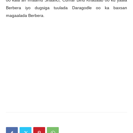
oo kala ah Imaamu Shaafici, Cumar Binu Khadaab oo ku yaala
Berbera iyo dugsiga tuulada Daragodle oo ka baxsan
magaalada Berbera.