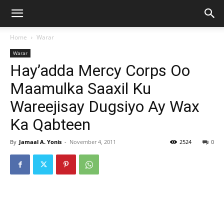
Home
Warar
Warar
Hay’adda Mercy Corps Oo
Maamulka Saaxil Ku
Wareejisay Dugsiyo Ay Wax
Ka Qabteen
By
Jamaal A. Yonis
-
November 4, 2011
2524
0