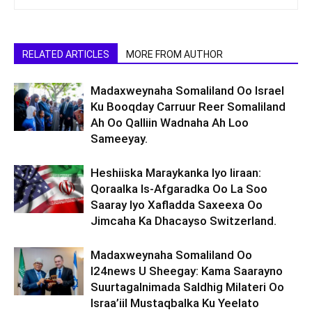
RELATED ARTICLES
MORE FROM AUTHOR
Madaxweynaha Somaliland Oo Israel
Ku Booqday Carruur Reer Somaliland
Ah Oo Qalliin Wadnaha Ah Loo
Sameeyay.
Heshiiska Maraykanka Iyo Iiraan:
Qoraalka Is-Afgaradka Oo La Soo
Saaray Iyo Xafladda Saxeexa Oo
Jimcaha Ka Dhacayso Switzerland.
Madaxweynaha Somaliland Oo
I24news U Sheegay: Kama Saarayno
Suurtagalnimada Saldhig Milateri Oo
Israa’iil Mustaqbalka Ku Yeelato