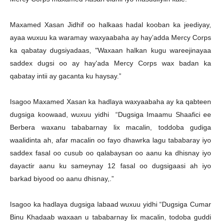
Maxamed Xasan Jidhif oo halkaas hadal kooban ka jeediyay,
ayaa wuxuu ka waramay waxyaabaha ay hay’adda Mercy Corps
ka qabatay dugsiyadaas, "Waxaan halkan kugu wareejinayaa
saddex dugsi oo ay hay'ada Mercy Corps wax badan ka
qabatay intii ay gacanta ku haysay.”
Isagoo Maxamed Xasan ka hadlaya waxyaabaha ay ka qabteen
dugsiga koowaad, wuxuu yidhi “Dugsiga Imaamu Shaafici ee
Berbera waxanu tababarnay lix macalin, toddoba gudiga
waalidinta ah, afar macalin oo fayo dhawrka lagu tababaray iyo
saddex fasal oo cusub oo qalabaysan oo aanu ka dhisnay iyo
dayactir aanu ku sameynay 12 fasal oo dugsigaasi ah iyo
barkad biyood oo aanu dhisnay,.”
Isagoo ka hadlaya dugsiga labaad wuxuu yidhi “Dugsiga Cumar
Binu Khadaab waxaan u tababarnay lix macalin, todoba guddi