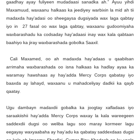
gaadhay ayay fuliyeen mudadaasi sanadka ah.” Ayuu yihdi
Maxamuud, waxaanu halkaas ka jeediyey warbixin la mid ah tii
madaxda hay'adasi oo sheegaysa dugsiyada wax laga qabtay
iyo in 27 fasal oo wax laga qabtay, waxaanu gudoomiyaha
waxbarashadu ka codsaday hay'adaasi inay wax kala qabtaan
baahiyo ka jiray waxbarashada gobolka Saaxil.
Cali Maxamed, oo ah madaxda hay’adaas u qaabilsan
arrimaha waxbarashada oo isna halkaas ka hadlay ayaa ka
waramay hawshaas ay hay’adda Mercy Corps qabatay iyo
baaxda ay lahayd, waxaanu u mahadceliyay dadkii ka qayb
qaatay.
Ugu dambayn madaxdii gobalka ka joogtay xafladaas iyo
saraakiishii hay’adda Mercy Corps waxay la kala wareegeen
saddexdii dugsi oo weliba lagu soo maray kormeer lagu
eegayay waxyaabaha ay hay’adu ka qabatay saddexdaas dugsi