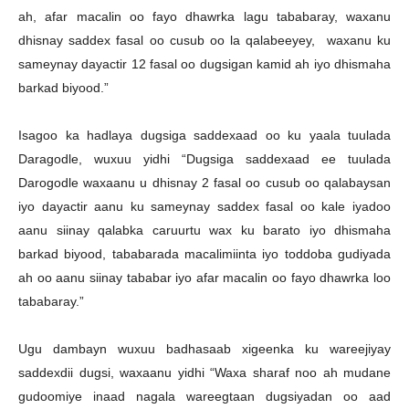
ah, afar macalin oo fayo dhawrka lagu tababaray, waxanu
dhisnay saddex fasal oo cusub oo la qalabeeyey, waxanu ku
sameynay dayactir 12 fasal oo dugsigan kamid ah iyo dhismaha
barkad biyood.”
Isagoo ka hadlaya dugsiga saddexaad oo ku yaala tuulada
Daragodle, wuxuu yidhi “Dugsiga saddexaad ee tuulada
Darogodle waxaanu u dhisnay 2 fasal oo cusub oo qalabaysan
iyo dayactir aanu ku sameynay saddex fasal oo kale iyadoo
aanu siinay qalabka caruurtu wax ku barato iyo dhismaha
barkad biyood, tababarada macalimiinta iyo toddoba gudiyada
ah oo aanu siinay tababar iyo afar macalin oo fayo dhawrka loo
tababaray.”
Ugu dambayn wuxuu badhasaab xigeenka ku wareejiyay
saddexdii dugsi, waxaanu yidhi “Waxa sharaf noo ah mudane
gudoomiye inaad nagala wareegtaan dugsiyadan oo aad