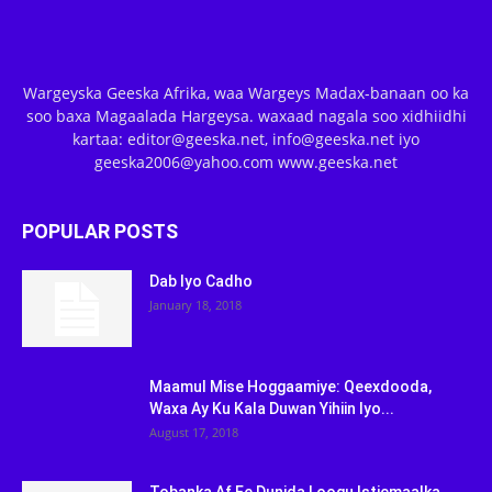
Wargeyska Geeska Afrika, waa Wargeys Madax-banaan oo ka
soo baxa Magaalada Hargeysa. waxaad nagala soo xidhiidhi
kartaa: editor@geeska.net, info@geeska.net iyo
geeska2006@yahoo.com www.geeska.net
POPULAR POSTS
Dab Iyo Cadho
January 18, 2018
Maamul Mise Hoggaamiye: Qeexdooda,
Waxa Ay Ku Kala Duwan Yihiin Iyo...
August 17, 2018