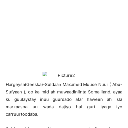
H
argeysa(Geeska)-Suldaan Maxamed Muuse Nuur ( Abu-
Sufyaan ), oo ka mid ah muwaadiniinta Somaliland, ayaa
ku guulaystay inuu guursado afar haween ah isla
markaasna uu wada dajiyo hal guri iyaga iyo
carruurtoodaba.