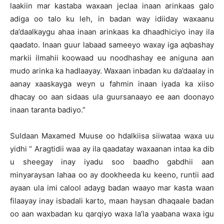
laakiin mar kastaba waxaan jeclaa inaan arinkaas galo
adiga oo talo ku leh, in badan way idiiday waxaanu
da’daalkaygu ahaa inaan arinkaas ka dhaadhiciyo inay ila
qaadato. Inaan guur labaad sameeyo waxay iga aqbashay
markii ilmahii koowaad uu noodhashay ee aniguna aan
mudo arinka ka hadlaayay. Waxaan inbadan ku da’daalay in
aanay xaaskayga weyn u fahmin inaan iyada ka xiiso
dhacay oo aan sidaas ula guursanaayo ee aan doonayo
inaan taranta badiyo.”
Suldaan Maxamed Muuse oo hdalkiisa siiwataa waxa uu
yidhi “ Aragtidii waa ay ila qaadatay waxaanan intaa ka dib
u sheegay inay iyadu soo baadho gabdhii aan
minyaraysan lahaa oo ay dookheeda ku keeno, runtii aad
ayaan ula imi calool adayg badan waayo mar kasta waan
filaayay inay isbadali karto, maan haysan dhaqaale badan
oo aan waxbadan ku qarqiyo waxa la’la yaabana waxa igu