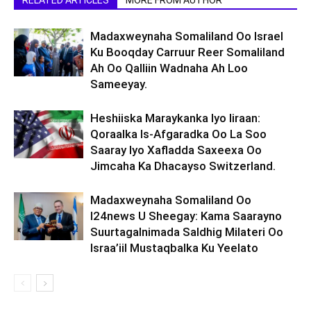
RELATED ARTICLES
MORE FROM AUTHOR
Madaxweynaha Somaliland Oo Israel
Ku Booqday Carruur Reer Somaliland
Ah Oo Qalliin Wadnaha Ah Loo
Sameeyay.
Heshiiska Maraykanka Iyo Iiraan:
Qoraalka Is-Afgaradka Oo La Soo
Saaray Iyo Xafladda Saxeexa Oo
Jimcaha Ka Dhacayso Switzerland.
Madaxweynaha Somaliland Oo
I24news U Sheegay: Kama Saarayno
Suurtagalnimada Saldhig Milateri Oo
Israa’iil Mustaqbalka Ku Yeelato