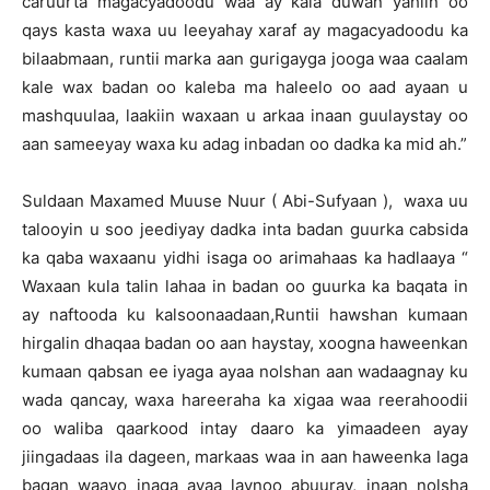
caruurta magacyadoodu waa ay kala duwan yahiin oo
qays kasta waxa uu leeyahay xaraf ay magacyadoodu ka
bilaabmaan, runtii marka aan gurigayga jooga waa caalam
kale wax badan oo kaleba ma haleelo oo aad ayaan u
mashquulaa, laakiin waxaan u arkaa inaan guulaystay oo
aan sameeyay waxa ku adag inbadan oo dadka ka mid ah.”
Suldaan Maxamed Muuse Nuur ( Abi-Sufyaan ), waxa uu
talooyin u soo jeediyay dadka inta badan guurka cabsida
ka qaba waxaanu yidhi isaga oo arimahaas ka hadlaaya “
Waxaan kula talin lahaa in badan oo guurka ka baqata in
ay naftooda ku kalsoonaadaan,Runtii hawshan kumaan
hirgalin dhaqaa badan oo aan haystay, xoogna haweenkan
kumaan qabsan ee iyaga ayaa nolshan aan wadaagnay ku
wada qancay, waxa hareeraha ka xigaa waa reerahoodii
oo waliba qaarkood intay daaro ka yimaadeen ayay
jiingadaas ila dageen, markaas waa in aan haweenka laga
baqan waayo inaga ayaa laynoo abuuray, inaan nolsha