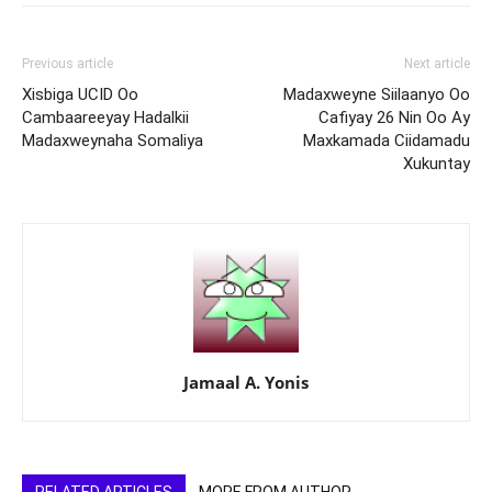
Previous article
Next article
Xisbiga UCID Oo
Madaxweyne Siilaanyo Oo
Cambaareeyay Hadalkii
Cafiyay 26 Nin Oo Ay
Madaxweynaha Somaliya
Maxkamada Ciidamadu
Xukuntay
Jamaal A. Yonis