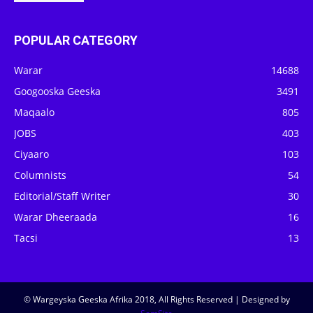
POPULAR CATEGORY
Warar
14688
Googooska Geeska
3491
Maqaalo
805
JOBS
403
Ciyaaro
103
Columnists
54
Editorial/Staff Writer
30
Warar Dheeraada
16
Tacsi
13
© Wargeyska Geeska Afrika 2018, All Rights Reserved | Designed by