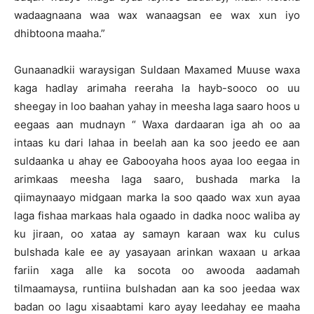
wadaagnaana waa wax wanaagsan ee wax xun iyo
dhibtoona maaha.”
Gunaanadkii waraysigan Suldaan Maxamed Muuse waxa
kaga hadlay arimaha reeraha la hayb-sooco oo uu
sheegay in loo baahan yahay in meesha laga saaro hoos u
eegaas aan mudnayn “ Waxa dardaaran iga ah oo aa
intaas ku dari lahaa in beelah aan ka soo jeedo ee aan
suldaanka u ahay ee Gabooyaha hoos ayaa loo eegaa in
arimkaas meesha laga saaro, bushada marka la
qiimaynaayo midgaan marka la soo qaado wax xun ayaa
laga fishaa markaas hala ogaado in dadka nooc waliba ay
ku jiraan, oo xataa ay samayn karaan wax ku culus
bulshada kale ee ay yasayaan arinkan waxaan u arkaa
fariin xaga alle ka socota oo awooda aadamah
tilmaamaysa, runtiina bulshadan aan ka soo jeedaa wax
badan oo lagu xisaabtami karo ayay leedahay ee maaha