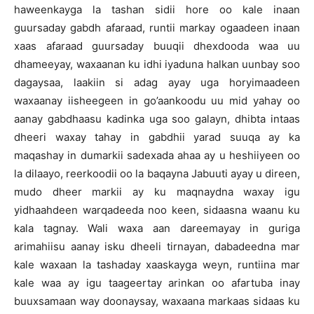
haweenkayga la tashan sidii hore oo kale inaan
guursaday gabdh afaraad, runtii markay ogaadeen inaan
xaas afaraad guursaday buuqii dhexdooda waa uu
dhameeyay, waxaanan ku idhi iyaduna halkan uunbay soo
dagaysaa, laakiin si adag ayay uga horyimaadeen
waxaanay iisheegeen in go’aankoodu uu mid yahay oo
aanay gabdhaasu kadinka uga soo galayn, dhibta intaas
dheeri waxay tahay in gabdhii yarad suuqa ay ka
maqashay in dumarkii sadexada ahaa ay u heshiiyeen oo
la dilaayo, reerkoodii oo la baqayna Jabuuti ayay u direen,
mudo dheer markii ay ku maqnaydna waxay igu
yidhaahdeen warqadeeda noo keen, sidaasna waanu ku
kala tagnay. Wali waxa aan dareemayay in guriga
arimahiisu aanay isku dheeli tirnayan, dabadeedna mar
kale waxaan la tashaday xaaskayga weyn, runtiina mar
kale waa ay igu taageertay arinkan oo afartuba inay
buuxsamaan way doonaysay, waxaana markaas sidaas ku