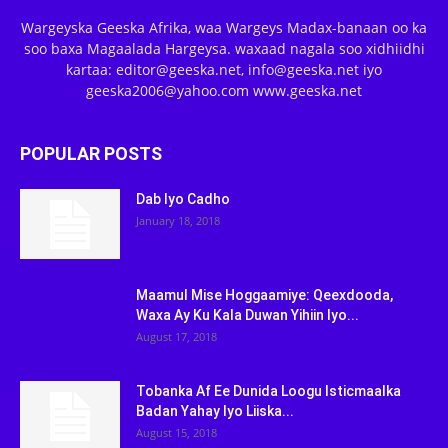
Wargeyska Geeska Afrika, waa Wargeys Madax-banaan oo ka
soo baxa Magaalada Hargeysa. waxaad nagala soo xidhiidhi
kartaa: editor@geeska.net, info@geeska.net iyo
geeska2006@yahoo.com www.geeska.net
POPULAR POSTS
Dab Iyo Cadho
January 18, 2018
Maamul Mise Hoggaamiye: Qeexdooda,
Waxa Ay Ku Kala Duwan Yihiin Iyo...
August 17, 2018
Tobanka Af Ee Dunida Loogu Isticmaalka
Badan Yahay Iyo Liiska...
August 15, 2018