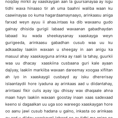
noqday mirkii ay xaaskaygan aan la guursanayaa ay isgu
tidhi waxa hinaaso tir ah uma baahni waliba waan ku
caawinayaa oo kuma hagardaamaynaayo, arinkaasu aniga
farxad weyn ayuu ii ahaa.intaas ka dib waxaanu gudo
galnay dhisida gurigii labaad waxaanan gabadhaydan
labaad ku wada sheekaysanay xaaskayga weyn
gurigeeda, arinkaasu gabadhan cusub waa uu ku
adkaaday laakiin waxaan u sheegay in aan anigu ka
masuul ahay xaaskayguna arinka ay raali la tahay, guurkii
waa uu dhacay xaaskiina cusbaana guri kale ayaan
dajiyay, laakiin markiiba waxaan dareemay xoogaa xifiltan
ah iyo in xaaskaygii cusbayd ay isku dhererisay
islaantaydii hore iyaduna ay arinkaas aad u diidantahay,
arintaasi fikir culis ayay igu dhisay wax dhaqaale ahna
maan hayn laakiin waxaan goostay inaan xaas sadexaad
keeno si dagaalkan uu uga soo wareego xaaskaygan hore
oo aanu jawi cusub hadana u galno, inkasta oo arinkaas
ay aad u diiday xaaskaygii labaad oo ay tidhi ma aniga oo