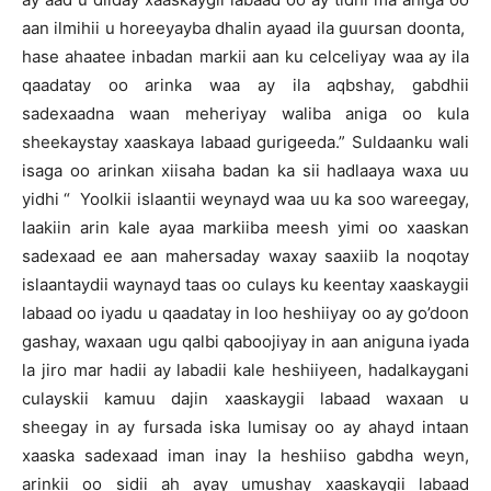
aan ilmihii u horeeyayba dhalin ayaad ila guursan doonta,
hase ahaatee inbadan markii aan ku celceliyay waa ay ila
qaadatay oo arinka waa ay ila aqbshay, gabdhii
sadexaadna waan meheriyay waliba aniga oo kula
sheekaystay xaaskaya labaad gurigeeda.” Suldaanku wali
isaga oo arinkan xiisaha badan ka sii hadlaaya waxa uu
yidhi “ Yoolkii islaantii weynayd waa uu ka soo wareegay,
laakiin arin kale ayaa markiiba meesh yimi oo xaaskan
sadexaad ee aan mahersaday waxay saaxiib la noqotay
islaantaydii waynayd taas oo culays ku keentay xaaskaygii
labaad oo iyadu u qaadatay in loo heshiiyay oo ay go’doon
gashay, waxaan ugu qalbi qaboojiyay in aan aniguna iyada
la jiro mar hadii ay labadii kale heshiiyeen, hadalkaygani
culayskii kamuu dajin xaaskaygii labaad waxaan u
sheegay in ay fursada iska lumisay oo ay ahayd intaan
xaaska sadexaad iman inay la heshiiso gabdha weyn,
arinkii oo sidii ah ayay umushay xaaskaygii labaad