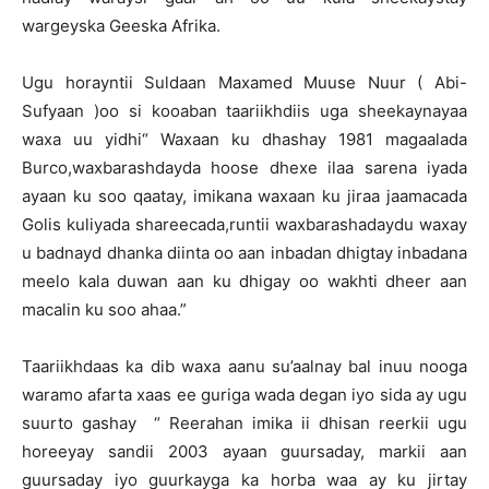
wargeyska Geeska Afrika.
Ugu horayntii Suldaan Maxamed Muuse Nuur ( Abi-
Sufyaan )oo si kooaban taariikhdiis uga sheekaynayaa
waxa uu yidhi“ Waxaan ku dhashay 1981 magaalada
Burco,waxbarashdayda hoose dhexe ilaa sarena iyada
ayaan ku soo qaatay, imikana waxaan ku jiraa jaamacada
Golis kuliyada shareecada,runtii waxbarashadaydu waxay
u badnayd dhanka diinta oo aan inbadan dhigtay inbadana
meelo kala duwan aan ku dhigay oo wakhti dheer aan
macalin ku soo ahaa.”
Taariikhdaas ka dib waxa aanu su’aalnay bal inuu nooga
waramo afarta xaas ee guriga wada degan iyo sida ay ugu
suurto gashay “ Reerahan imika ii dhisan reerkii ugu
horeeyay sandii 2003 ayaan guursaday, markii aan
guursaday iyo guurkayga ka horba waa ay ku jirtay