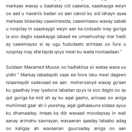
markaas waxay u baahatay cid caawisa, xaaskayga weyn
oo aad u naxariis badan oo aan calool ku sid lahayn ayaa
markaas bilawday caawinteeda, caawintaasu waxay sabab
u noqotay in xaaskaygii weyn aan ka codsado inay guriga
la soo dagto xaaskayga labaad ee umashushay mar hadii
ay caawinayso si ay ugu fududaato arintaas oo fure u
noqotay inay afartayda qoys meel ku wada noolaadaan.”
Suldaan Maxamed Muuse oo hadlakiisa sii wataa waxa uu
yidhi “ Markay labadaydii xaas ee hore isku meel dageen
islaantaydii sadexaad ee aan mehersanyd waxay go’aan
ku gaadhay inay iyaduna labadan qoys la soo dagto oo ay
qol guriga ka mid ah ay ku aqal gasho, arinaas oo aniga
muhiimad gaar ah ii yeeshay, aqal galkaasuna sidaas ayuu
ku dhamaaday. Intaas ka dib waxaad moodaysay in wali
aanay arimahu saxnayan, waxaanan qaaday talaabo adag
oo kaligay ah waxaanan guursaday aniga oo aan