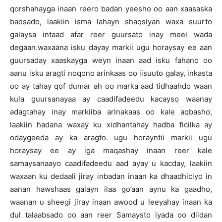
qorshahayga inaan reero badan yeesho oo aan xaasaska
badsado, laakiin isma lahayn shaqsiyan waxa suurto
galaysa intaad afar reer guursato inay meel wada
degaan.waxaana isku dayay markii ugu horaysay ee aan
guursaday xaaskayga weyn inaan aad isku fahano oo
aanu isku aragti noqono arinkaas oo iisuuto galay, inkasta
oo ay tahay qof dumar ah oo marka aad tidhaahdo waan
kula guursanayaa ay caadifadeedu kacayso waanay
adagtahay inay markiiba arinakaas oo kale aqbasho,
laakiin hadana waxay ku xidhantahay hadba ficilka ay
odaygeeda ay ka aragto. ugu horayntii markii ugu
horaysay ee ay iga maqashay inaan reer kale
samaysanaayo caadifadeedu aad ayay u kacday, laakiin
waxaan ku dedaali jiray inbadan inaan ka dhaadhiciyo in
aanan hawshaas galayn ilaa go’aan aynu ka gaadho,
waanan u sheegi jiray inaan awood u leeyahay inaan ka
dul talaabsado oo aan reer Samaysto iyada oo diidan