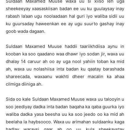
Suldaan Maxamed Muuse waxa uu si xiiso leh uga
sheekeeyay xaasaskiisan badan ee uu ku guulaysay inay
rabash la’aan ugu noolaadaan hal guri iyo waliba sidii uu
ku guursaday haweenkan ee ay ugu suurto gashay inay
goob wada dagaan.
Suldaan Maxamed Muuse haddii taariikhdiisa aynu in
kooban ka soo qaadano waa dhawr iyo sodan jir, waxa uu
dhalay 14 caruur ah oo ay uga nool yahiin toban ka mid
ah, waxa uu nolashiisa inta badan ku qaatay barashada
shareecada, waxaanu wakhti dheer macalin ka ahaa
cilmiga diiniga ah.
Sida oo kale Suldaan Maxamed Muuse waxa uu talooyin u
soo jeediyay dadka inta badan baqaha ka qaba guurka iyo
waliba dadka yasa beesha uu ka soo jeedo oo ka mid ah
beelaha la haybsooco. Waxa uu arimahan suldaanku kaga
hadlay waraysi gaar ah oo uu kula sheekaystay