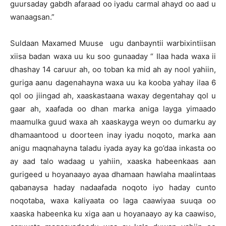
guursaday gabdh afaraad oo iyadu carmal ahayd oo aad u
wanaagsan.”
Suldaan Maxamed Muuse ugu danbayntii warbixintiisan
xiisa badan waxa uu ku soo gunaaday “ Ilaa hada waxa ii
dhashay 14 caruur ah, oo toban ka mid ah ay nool yahiin,
guriga aanu dagenahayna waxa uu ka kooba yahay ilaa 6
qol oo jiingad ah, xaaskastaana waxay degentahay qol u
gaar ah, xaafada oo dhan marka aniga layga yimaado
maamulka guud waxa ah xaaskayga weyn oo dumarku ay
dhamaantood u doorteen inay iyadu noqoto, marka aan
anigu maqnahayna taladu iyada ayay ka go’daa inkasta oo
ay aad talo wadaag u yahiin, xaaska habeenkaas aan
gurigeed u hoyanaayo ayaa dhamaan hawlaha maalintaas
qabanaysa haday nadaafada noqoto iyo haday cunto
noqotaba, waxa kaliyaata oo laga caawiyaa suuqa oo
xaaska habeenka ku xiga aan u hoyanaayo ay ka caawiso,