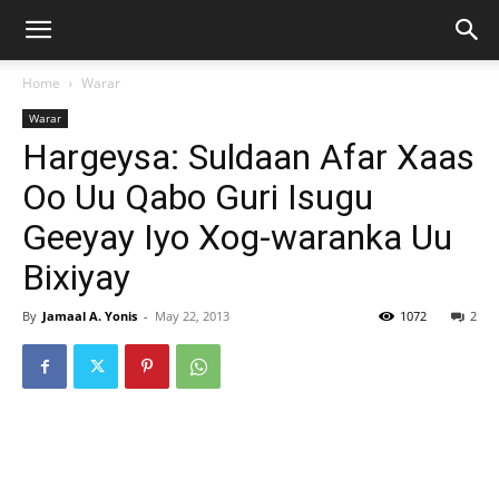
Home
Warar
Warar
Hargeysa: Suldaan Afar Xaas
Oo Uu Qabo Guri Isugu
Geeyay Iyo Xog-waranka Uu
Bixiyay
By
Jamaal A. Yonis
-
May 22, 2013
1072
2