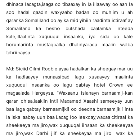
dhinaca lacagta,isaga oo tibaaxay in la illaaway oo aan la
soo hadal qaadin waxyaabo badan oo muhiim u ah
qaranka Somaliland oo ay ka mid yihiin raadinta ictiraaf ay
Somaliland ka hesho bulshada caalamka inteeda
kale,illaalinta xuquuqul insaanka, iyo sida oo kale
horumarinta mustaqbalka dhalinyarada maalin walba
tahriibaysa.
Md: Siciid Cilmi Rooble ayaa hadalkan ka sheegay mar uu
ka hadlaayey munaasibad lagu xusaayey maalinta
xuquuqul insaanka oo lagu qabtay hotel Crown ee
magaalada Hargeysa. “Waxaanu islahayn barnaamij-kan
qaran dhisa,laakiin intii Maxamed Xaashi sameeyay uun
baa laga qabtay barnaamijkii oo deedna barnaamijkii inta
la iska laabay uun baa Lacag loo leexday,waxaa citiraaf ka
sheekeeya ma jiro,wax xuquuqal iinsaan ka sheekeeyaa
ma jiro,wax Darbi jiif ka sheekeyaa ma jiro, wax ka