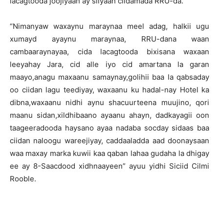
lacagtooda joojiyaan ay siiyaan ciidamada RRU-da.
“Nimanyaw waxaynu maraynaa meel adag, halkii ugu
xumayd ayaynu maraynaa, RRU-dana waan
cambaaraynayaa, cida lacagtooda bixisana waxaan
leeyahay Jara, cid alle iyo cid amartana la garan
maayo,anagu maxaanu samaynay,golihii baa la qabsaday
oo ciidan lagu teediyay, waxaanu ku hadal-nay Hotel ka
dibna,waxaanu nidhi aynu shacuurteena muujino, qori
maanu sidan,xildhibaano ayaanu ahayn, dadkayagii oon
taageeradooda haysano ayaa nadaba socday sidaas baa
ciidan naloogu wareejiyay, caddaaladda aad doonaysaan
waa maxay marka kuwii kaa qaban lahaa gudaha la dhigay
ee ay 8-Saacdood xidhnaayeen” ayuu yidhi Siciid Cilmi
Rooble.