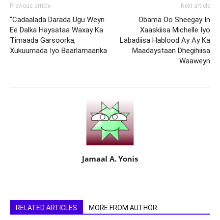
Previous article
Next article
“Cadaalada Darada Ugu Weyn
Obama Oo Sheegay In
Ee Dalka Haysataa Waxay Ka
Xaaskiisa Michelle Iyo
Timaada Garsoorka,
Labadiisa Hablood Ay Ay Ka
Xukuumada Iyo Baarlamaanka
Maadaystaan Dhegihiisa
Waaweyn
Jamaal A. Yonis
RELATED ARTICLES
MORE FROM AUTHOR