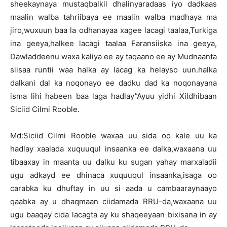
sheekaynaya mustaqbalkii dhalinyaradaas iyo dadkaas
maalin walba tahriibaya ee maalin walba madhaya ma
jiro,wuxuun baa la odhanayaa xagee lacagi taalaa,Turkiga
ina geeya,halkee lacagi taalaa Faransiiska ina geeya,
Dawladdeenu waxa kaliya ee ay taqaano ee ay Mudnaanta
siisaa runtii waa halka ay lacag ka helayso uun.halka
dalkani dal ka noqonayo ee dadku dad ka noqonayana
isma lihi habeen baa laga hadlay”Ayuu yidhi Xildhibaan
Siciid Cilmi Rooble.
Md:Siciid Cilmi Rooble waxaa uu sida oo kale uu ka
hadlay xaalada xuquuqul insaanka ee dalka,waxaana uu
tibaaxay in maanta uu dalku ku sugan yahay marxaladii
ugu adkayd ee dhinaca xuquuqul insaanka,isaga oo
carabka ku dhuftay in uu si aada u cambaaraynaayo
qaabka ay u dhaqmaan ciidamada RRU-da,waxaana uu
ugu baaqay cida lacagta ay ku shaqeeyaan bixisana in ay