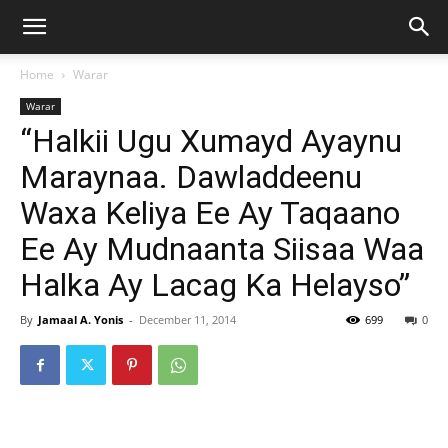
Home
Warar
Warar
“Halkii Ugu Xumayd Ayaynu
Maraynaa. Dawladdeenu
Waxa Keliya Ee Ay Taqaano
Ee Ay Mudnaanta Siisaa Waa
Halka Ay Lacag Ka Helayso”
By
Jamaal A. Yonis
-
December 11, 2014
699
0