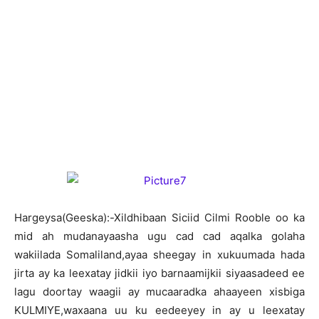
H
argeysa(Geeska):-Xildhibaan Siciid Cilmi Rooble oo ka
mid ah mudanayaasha ugu cad cad aqalka golaha
wakiilada Somaliland,ayaa sheegay in xukuumada hada
jirta ay ka leexatay jidkii iyo barnaamijkii siyaasadeed ee
lagu doortay waagii ay mucaaradka ahaayeen xisbiga
KULMIYE,waxaana uu ku eedeeyey in ay u leexatay