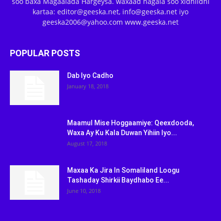
soo baxa Magaalada Hargeysa. waxaad nagala soo xidhiidhi
kartaa: editor@geeska.net, info@geeska.net iyo
geeska2006@yahoo.com www.geeska.net
POPULAR POSTS
Dab Iyo Cadho
January 18, 2018
Maamul Mise Hoggaamiye: Qeexdooda,
Waxa Ay Ku Kala Duwan Yihiin Iyo...
August 17, 2018
Maxaa Ka Jira In Somaliland Loogu
Tashaday Shirkii Baydhabo Ee...
June 10, 2018