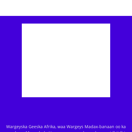
Wargeyska Geeska Afrika, waa Wargeys Madax-banaan oo ka