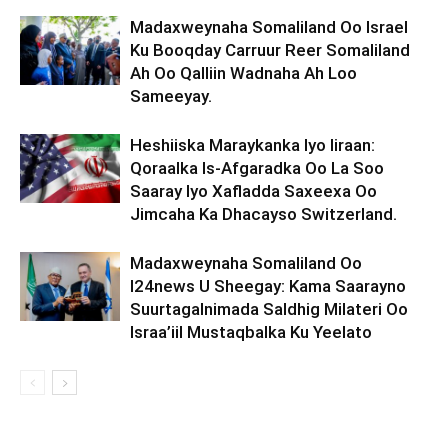
Madaxweynaha Somaliland Oo Israel
Ku Booqday Carruur Reer Somaliland
Ah Oo Qalliin Wadnaha Ah Loo
Sameeyay.
Heshiiska Maraykanka Iyo Iiraan:
Qoraalka Is-Afgaradka Oo La Soo
Saaray Iyo Xafladda Saxeexa Oo
Jimcaha Ka Dhacayso Switzerland.
Madaxweynaha Somaliland Oo
I24news U Sheegay: Kama Saarayno
Suurtagalnimada Saldhig Milateri Oo
Israa’iil Mustaqbalka Ku Yeelato