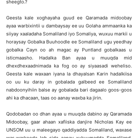
sheegto.?
Geesta kale xoghayaha guud ee Qaramada midoobay
ayaa warbixintii u dambaysay ee uu Golaha ammaanka ka
siiyay xaaladaha Somaliland iyo Somaliya, wuxuu markii u
horaysay Gobalka Buuhoodle ee Somaliland ugu yeedhay
gobalka Cayn oo ah magac ay Puntland gobalkaas u
isticmaasho. Hadalka Ban ayaa u muuqda mid
dhexdhexaadnimada ka fog oo ay siyaasadi weheliso.
Geesta kale waxaan iyana la dhayalsan Karin hadalkiisa
oo uu ku daray in gobalada galbeed ee Somaliland
nabdoonyihiin balse ay gobalada bari dagaalo goos-goos
ahi ka dhacaan, taas oo aanay waxba ka jirin.
Qodobadan oo dhan ayaa u muuqda dabino ay Qaramada
Midoobay, gaar ahaan xafiiska danjire Nicholas Kay ee
UNSOM uu u maleegayo qaddiyadda Somaliland, waxase
war-warkeeda leh sida aanay xukuumadda Somaliland,