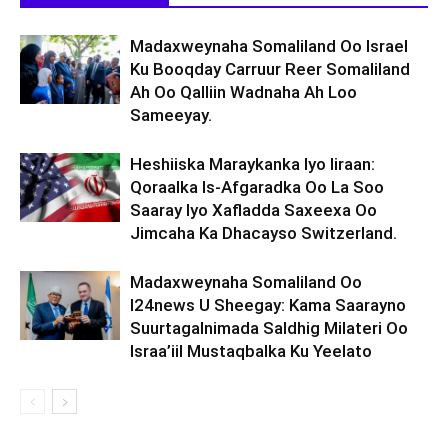
Madaxweynaha Somaliland Oo Israel
Ku Booqday Carruur Reer Somaliland
Ah Oo Qalliin Wadnaha Ah Loo
Sameeyay.
Heshiiska Maraykanka Iyo Iiraan:
Qoraalka Is-Afgaradka Oo La Soo
Saaray Iyo Xafladda Saxeexa Oo
Jimcaha Ka Dhacayso Switzerland.
Madaxweynaha Somaliland Oo
I24news U Sheegay: Kama Saarayno
Suurtagalnimada Saldhig Milateri Oo
Israa’iil Mustaqbalka Ku Yeelato