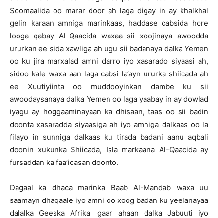
Soomaalida oo marar door ah laga digay in ay khalkhal
gelin karaan amniga marinkaas, haddase cabsida hore
looga qabay Al-Qaacida waxaa sii xoojinaya awoodda
ururkan ee sida xawliga ah ugu sii badanaya dalka Yemen
oo ku jira marxalad amni darro iyo xasarado siyaasi ah,
sidoo kale waxa aan laga cabsi la’ayn ururka shiicada ah
ee Xuutiyiinta oo muddooyinkan dambe ku sii
awoodaysanaya dalka Yemen oo laga yaabay in ay dowlad
iyagu ay hoggaaminayaan ka dhisaan, taas oo sii badin
doonta xasaradda siyaasiga ah iyo amniga dalkaas oo la
filayo in sunniga dalkaas ku tirada badani aanu aqbali
doonin xukunka Shiicada, Isla markaana Al-Qaacida ay
fursaddan ka faa’idasan doonto.
Dagaal ka dhaca marinka Baab Al-Mandab waxa uu
saamayn dhaqaale iyo amni oo xoog badan ku yeelanayaa
dalalka Geeska Afrika, gaar ahaan dalka Jabuuti iyo