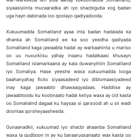
siyaasiyiinta mucaaradka ah iyo shacbiguba xog badan
uga hayn dabinada loo qoolayo qadiyadooda.
Xukuumadda Somaliland ayaa inta badan hadalada ka
dhanka ah Somaliland ee ka soo yeedha qadiyada
Somaliland kaga jawaabta hadal ay warbaahinta u mariso
oo uu nuxurkiisu yahay inaanu hadalkaasi khusayn
Somaliland islamarkaana ay kala duwanyihiin Somaliland
iyo Somaliya. Hase yeeshe waxa xukuumadda looga
baahanyahay ficilo siyaasadeed iyo diblomaasiyadeed
inay kaga jawaabto dhawaaqyadaas. Haddiise ay
jawaabtoodu ku koobnaato hadal keliya waxa ay cid kasta
oo Somalialnd dagaal ku haysaa si qarsoodi ah u sii wadi
doontaa qorsheyaasheeda.
Gunaanadkii, xukuumad iyo shacbi ahaanba Somaliland
waxa la gudboon in ay ku baraarugsanaato wax kasta oo