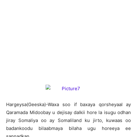
H
argeysa(Geeska)-Waxa soo if baxaya qorsheyaal ay
Qaramada Midoobay u dejisay dalkii hore la isugu odhan
jiray Somaliya oo ay Somaliland ku jirto, kuwaas oo
badankoodu bilaabmaya bilaha ugu horeeya ee
sannadkan.