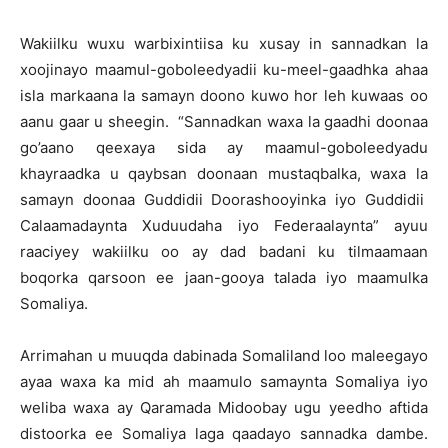
Wakiilku wuxu warbixintiisa ku xusay in sannadkan la
xoojinayo maamul-goboleedyadii ku-meel-gaadhka ahaa
isla markaana la samayn doono kuwo hor leh kuwaas oo
aanu gaar u sheegin. “Sannadkan waxa la gaadhi doonaa
go’aano qeexaya sida ay maamul-goboleedyadu
khayraadka u qaybsan doonaan mustaqbalka, waxa la
samayn doonaa Guddidii Doorashooyinka iyo Guddidii
Calaamadaynta Xuduudaha iyo Federaalaynta” ayuu
raaciyey wakiilku oo ay dad badani ku tilmaamaan
boqorka qarsoon ee jaan-gooya talada iyo maamulka
Somaliya.
Arrimahan u muuqda dabinada Somaliland loo maleegayo
ayaa waxa ka mid ah maamulo samaynta Somaliya iyo
weliba waxa ay Qaramada Midoobay ugu yeedho aftida
distoorka ee Somaliya laga qaadayo sannadka dambe.