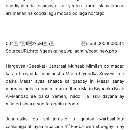
qaddiyadeeda saamayn ku yeelan kara islamarkaana
arrimahan halkooda lagu mooso oo laga hortago.
004#12?oMp ment:0000008034
SourceURL:http://geeska.net/wp-admin/post-new.php
H
argeysa (Geeska)- Janaraal Muhaab Mimiish oo madax
ka ah haayadda mamausha Marin biyoodka Suweys ee
dalka Masar ayaa shaaca ka qaaday in Masar aanay
marnaba aqbali doonin in uu xidhmo Marin Biyoodka Baab
Al-Mandab ee dalka Yemen, haddii la isku dayana ay
milateri ahaa u soo farogelin doonto.
Janaraalka oo shir-jaraa’id u qabtay warbaahinta
ta
caalamiga ah ayaa arbacadii 4
Feebarweri sheegay in ay