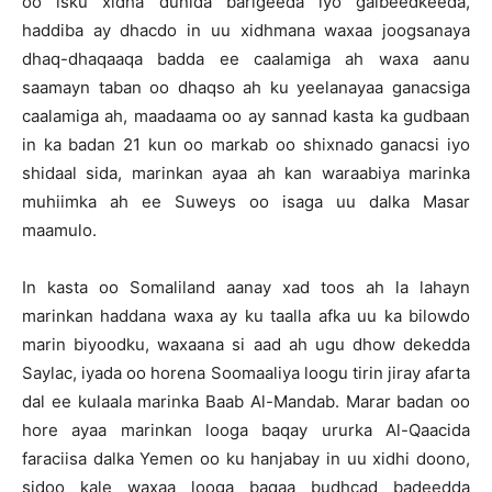
oo isku xidha dunida barigeeda iyo galbeedkeeda,
haddiba ay dhacdo in uu xidhmana waxaa joogsanaya
dhaq-dhaqaaqa badda ee caalamiga ah waxa aanu
saamayn taban oo dhaqso ah ku yeelanayaa ganacsiga
caalamiga ah, maadaama oo ay sannad kasta ka gudbaan
in ka badan 21 kun oo markab oo shixnado ganacsi iyo
shidaal sida, marinkan ayaa ah kan waraabiya marinka
muhiimka ah ee Suweys oo isaga uu dalka Masar
maamulo.
In kasta oo Somaliland aanay xad toos ah la lahayn
marinkan haddana waxa ay ku taalla afka uu ka bilowdo
marin biyoodku, waxaana si aad ah ugu dhow dekedda
Saylac, iyada oo horena Soomaaliya loogu tirin jiray afarta
dal ee kulaala marinka Baab Al-Mandab. Marar badan oo
hore ayaa marinkan looga baqay ururka Al-Qaacida
faraciisa dalka Yemen oo ku hanjabay in uu xidhi doono,
sidoo kale waxaa looga baqaa budhcad badeedda