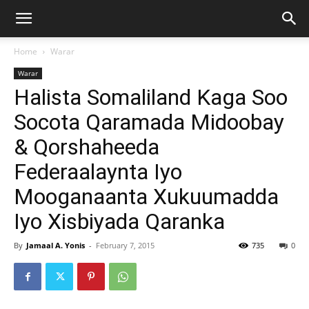
Home
Warar
Warar
Halista Somaliland Kaga Soo
Socota Qaramada Midoobay
& Qorshaheeda
Federaalaynta Iyo
Mooganaanta Xukuumadda
Iyo Xisbiyada Qaranka
By
Jamaal A. Yonis
-
February 7, 2015
735
0