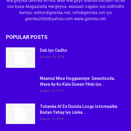
Wargeyska Geeska Afrika, waa Wargeys Madax-banaan oo ka
soo baxa Magaalada Hargeysa. waxaad nagala soo xidhiidhi
kartaa: editor@geeska.net, info@geeska.net iyo
geeska2006@yahoo.com www.geeska.net
POPULAR POSTS
Dab Iyo Cadho
January 18, 2018
Maamul Mise Hoggaamiye: Qeexdooda,
Waxa Ay Ku Kala Duwan Yihiin Iyo...
August 17, 2018
Tobanka Af Ee Dunida Loogu Isticmaalka
Badan Yahay Iyo Liiska...
August 15, 2018