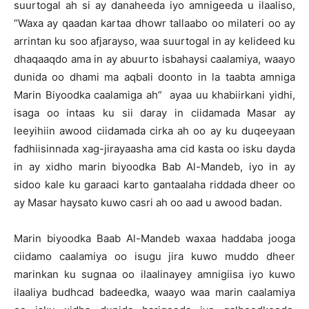
suurtogal ah si ay danaheeda iyo amnigeeda u ilaaliso,
“Waxa ay qaadan kartaa dhowr tallaabo oo milateri oo ay
arrintan ku soo afjarayso, waa suurtogal in ay kelideed ku
dhaqaaqdo ama in ay abuurto isbahaysi caalamiya, waayo
dunida oo dhami ma aqbali doonto in la taabta amniga
Marin Biyoodka caalamiga ah” ayaa uu khabiirkani yidhi,
isaga oo intaas ku sii daray in ciidamada Masar ay
leeyihiin awood ciidamada cirka ah oo ay ku duqeeyaan
fadhiisinnada xag-jirayaasha ama cid kasta oo isku dayda
in ay xidho marin biyoodka Bab Al-Mandeb, iyo in ay
sidoo kale ku garaaci karto gantaalaha riddada dheer oo
ay Masar haysato kuwo casri ah oo aad u awood badan.
Marin biyoodka Baab Al-Mandeb waxaa haddaba jooga
ciidamo caalamiya oo isugu jira kuwo muddo dheer
marinkan ku sugnaa oo ilaalinayey amnigiisa iyo kuwo
ilaaliya budhcad badeedka, waayo waa marin caalamiya