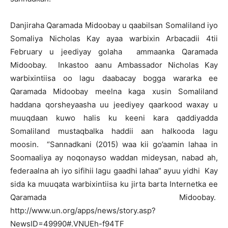
Danjiraha Qaramada Midoobay u qaabilsan Somaliland iyo
Somaliya Nicholas Kay ayaa warbixin Arbacadii 4tii
February u jeediyay golaha ammaanka Qaramada
Midoobay. Inkastoo aanu Ambassador Nicholas Kay
warbixintiisa oo lagu daabacay bogga wararka ee
Qaramada Midoobay meelna kaga xusin Somaliland
haddana qorsheyaasha uu jeediyey qaarkood waxay u
muuqdaan kuwo halis ku keeni kara qaddiyadda
Somaliland mustaqbalka haddii aan halkooda lagu
moosin. “Sannadkani (2015) waa kii go’aamin lahaa in
Soomaaliya ay noqonayso waddan mideysan, nabad ah,
federaalna ah iyo sifihii lagu gaadhi lahaa” ayuu yidhi Kay
sida ka muuqata warbixintiisa ku jirta barta Internetka ee
Qaramada Midoobay.
http://www.un.org/apps/news/story.asp?
NewsID=49990#.VNUEh-f94TF