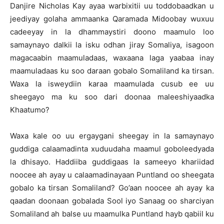
Danjire Nicholas Kay ayaa warbixitii uu toddobaadkan u
jeediyay golaha ammaanka Qaramada Midoobay wuxuu
cadeeyay in la dhammaystiri doono maamulo loo
samaynayo dalkii la isku odhan jiray Somaliya, isagoon
magacaabin maamuladaas, waxaana laga yaabaa inay
maamuladaas ku soo daraan gobalo Somaliland ka tirsan.
Waxa la isweydiin karaa maamulada cusub ee uu
sheegayo ma ku soo dari doonaa maleeshiyaadka
Khaatumo?
Waxa kale oo uu ergaygani sheegay in la samaynayo
guddiga calaamadinta xuduudaha maamul goboleedyada
la dhisayo. Haddiiba guddigaas la sameeyo khariidad
noocee ah ayay u calaamadinayaan Puntland oo sheegata
gobalo ka tirsan Somaliland? Go’aan noocee ah ayay ka
qaadan doonaan gobalada Sool iyo Sanaag oo sharciyan
Somaliland ah balse uu maamulka Puntland hayb qabiil ku