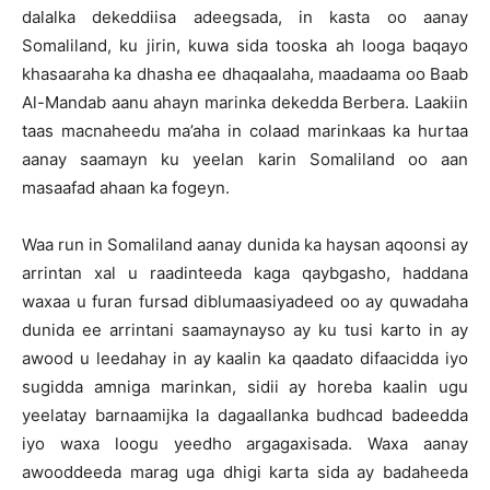
dalalka dekeddiisa adeegsada, in kasta oo aanay
Somaliland, ku jirin, kuwa sida tooska ah looga baqayo
khasaaraha ka dhasha ee dhaqaalaha, maadaama oo Baab
Al-Mandab aanu ahayn marinka dekedda Berbera. Laakiin
taas macnaheedu ma’aha in colaad marinkaas ka hurtaa
aanay saamayn ku yeelan karin Somaliland oo aan
masaafad ahaan ka fogeyn.
Waa run in Somaliland aanay dunida ka haysan aqoonsi ay
arrintan xal u raadinteeda kaga qaybgasho, haddana
waxaa u furan fursad diblumaasiyadeed oo ay quwadaha
dunida ee arrintani saamaynayso ay ku tusi karto in ay
awood u leedahay in ay kaalin ka qaadato difaacidda iyo
sugidda amniga marinkan, sidii ay horeba kaalin ugu
yeelatay barnaamijka la dagaallanka budhcad badeedda
iyo waxa loogu yeedho argagaxisada. Waxa aanay
awooddeeda marag uga dhigi karta sida ay badaheeda