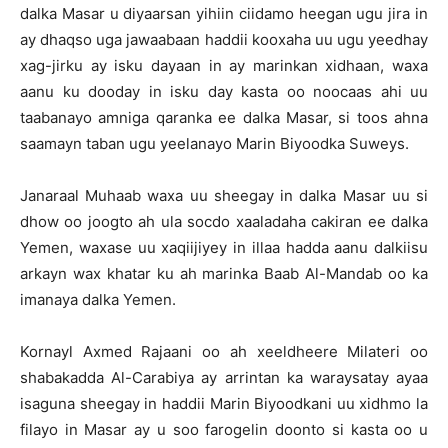
dalka Masar u diyaarsan yihiin ciidamo heegan ugu jira in
ay dhaqso uga jawaabaan haddii kooxaha uu ugu yeedhay
xag-jirku ay isku dayaan in ay marinkan xidhaan, waxa
aanu ku dooday in isku day kasta oo noocaas ahi uu
taabanayo amniga qaranka ee dalka Masar, si toos ahna
saamayn taban ugu yeelanayo Marin Biyoodka Suweys.
Janaraal Muhaab waxa uu sheegay in dalka Masar uu si
dhow oo joogto ah ula socdo xaaladaha cakiran ee dalka
Yemen, waxase uu xaqiijiyey in illaa hadda aanu dalkiisu
arkayn wax khatar ku ah marinka Baab Al-Mandab oo ka
imanaya dalka Yemen.
Kornayl Axmed Rajaani oo ah xeeldheere Milateri oo
shabakadda Al-Carabiya ay arrintan ka waraysatay ayaa
isaguna sheegay in haddii Marin Biyoodkani uu xidhmo la
filayo in Masar ay u soo farogelin doonto si kasta oo u