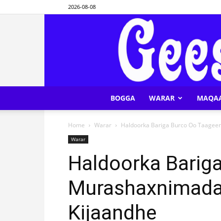
2026-08-08
BOGGA
WARAR
MAQA
Home
Warar
Haldoorka Bariga Burco Oo Taagee
Warar
Haldoorka Barig
Murashaxnimada
Kijaandhe