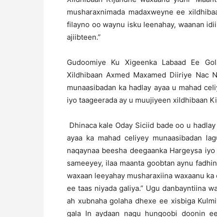
musharaxnimada madaxweyne ee xildhibaan
filayno oo waynu isku leenahay, waanan id
ajiibteen.”
Gudoomiye Ku Xigeenka Labaad Ee Gola
Xildhibaan Axmed Maxamed Diiriye Nac N
munaasibadan ka hadlay ayaa u mahad celi
iyo taageerada ay u muujiyeen xildhibaan K
Dhinaca kale Oday Siciid bade oo u hadl
ayaa ka mahad celiyey munaasibadan la
naqaynaa beesha deegaanka Hargeysa iyo
sameeyey, ilaa maanta goobtan aynu fadhin
waxaan leeyahay musharaxiina waxaanu ka 
ee taas niyada galiya.” Ugu danbayntiina w
ah xubnaha golaha dhexe ee xisbiga Kulmi
gala In aydaan nagu hungoobi doonin e