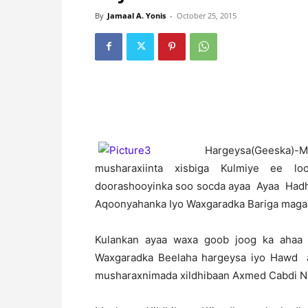
By
Jamaal A. Yonis
-
October 25, 2015
H
argeysa(Geeska)-M
musharaxiinta xisbiga Kulmiye ee lo
doorashooyinka soo socda ayaa Ayaa Hadhi
Aqoonyahanka Iyo Waxgaradka Bariga maga
Kulankan ayaa waxa goob joog ka ahaa 
Waxgaradka Beelaha hargeysa iyo Hawd aya
musharaxnimada xildhibaan Axmed Cabdi N