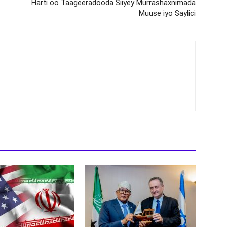
Harti oo Taageeradooda Siiyey Murrashaxnimada
Muuse iyo Saylici