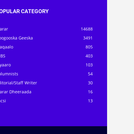
OPULAR CATEGORY
arar
14688
oogooska Geeska
3491
aqaalo
805
OBS
403
iyaaro
103
olumnists
54
itorial/Staff Writer
30
arar Dheeraada
16
csi
13