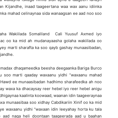
 Kijandhe, inaad taageertana waa wax aanu idiinka
iinka mahad celinaynaa sida wanaagsan ee aad noo soo
ha Wakiilada Somaliland Cali Yuusuf Axmed iyo
ac oo ka mid ah mudanayaasha golaha wakiilada oo
yey marti sharafta ka soo qayb gashay munaasibadan,
ijandhe.
ay madax dhaqameedka beesha deegaanka Bariga Burco
gu soo marti qaaday waxaanu yidhi “waxaanu mahad
 Hawd ee munaasibadan hadhimo sharafeedka ah noo
ay waxa ka dhacaysay reer hebel iyo reer hebel anigu
dhigaynaa kaalinta koowaad, waanan idin taageeraynaa
axa munaasibaa soo xidhay Cabdikariin Xinif oo ka mid
ye waxaanu yidhi “waxaan idin leeyahay horta ku tala
e aad naga heli doontaan taageerada aad u baahan