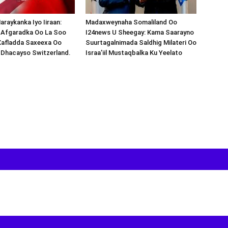
araykanka Iyo Iiraan:
Madaxweynaha Somaliland Oo
s-Afgaradka Oo La Soo
I24news U Sheegay: Kama Saarayno
Xafladda Saxeexa Oo
Suurtagalnimada Saldhig Milateri Oo
 Dhacayso Switzerland.
Israa’iil Mustaqbalka Ku Yeelato