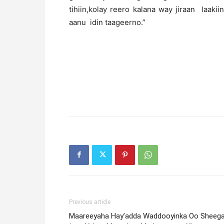
tihiin,kolay reero kalana way jiraan laak
aanu idin taageerno.”
Previous article
Maareeyaha Hay’adda Waddooyinka Oo Sheeg