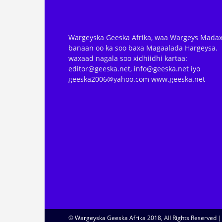
Wargeyska Geeska Afrika, waa Wargeys Madax
banaan oo ka soo baxa Magaalada Hargeysa.
waxaad nagala soo xidhiidhi kartaa:
editor@geeska.net, info@geeska.net iyo
geeska2006@yahoo.com www.geeska.net
© Wargeyska Geeska Afrika 2018, All Rights Reserved 