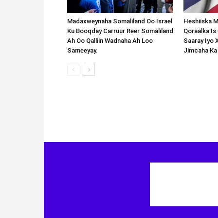
Madaxweynaha Somaliland Oo Israel
Heshiiska M
Ku Booqday Carruur Reer Somaliland
Qoraalka I
Ah Oo Qalliin Wadnaha Ah Loo
Saaray Iyo 
Sameeyay.
Jimcaha Ka