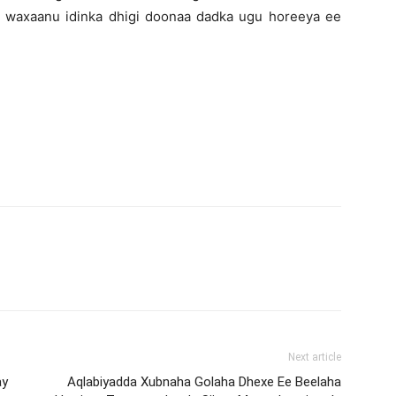
iin waxaanu idinka dhigi doonaa dadka ugu horeeya ee
Next article
ay
Aqlabiyadda Xubnaha Golaha Dhexe Ee Beelaha