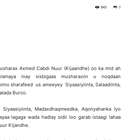
843
0
Newspaper
usharax Axmed Cabdi Nuur (Kijaandhe) oo ka mid ah
olamaya inay xisbigaas musharaxiin u noqdaan
mo sharafeed us ameeyey Siyaasiyiinta, Salaadiinta,
alada Burco.
Siyaasiyiinta, Madaxdhaqmeedka, Aqonyahanka Iyo
a lagaga wada hadlay sidii loo garab istaagi lahaa
uur Kijandhe.