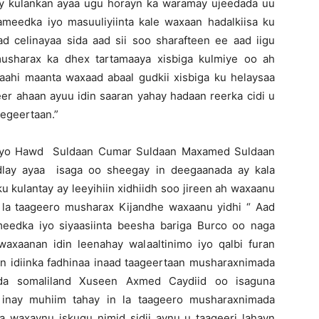
ay kulankan ayaa ugu horayn ka waramay ujeedada uu
eedka iyo masuuliyiinta kale waxaan hadalkiisa ku
d celinayaa sida aad sii soo sharafteen ee aad iigu
musharax ka dhex tartamaaya xisbiga kulmiye oo ah
ahi maanta waxaad abaal gudkii xisbiga ku helaysaa
eer ahaan ayuu idin saaran yahay hadaan reerka cidi u
tegeertaan.”
 Iyo Hawd Suldaan Cumar Suldaan Maxamed Suldaan
lay ayaa isaga oo sheegay in deegaanada ay kala
u kulantay ay leeyihiin xidhiidh soo jireen ah waxaanu
 la taageero musharax Kijandhe waxaanu yidhi “ Aad
edka iyo siyaasiinta beesha bariga Burco oo naga
 waxaanan idin leenahay walaaltinimo iyo qalbi furan
 idiinka fadhinaa inaad taageertaan musharaxnimada
ada somaliland Xuseen Axmed Caydiid oo isaguna
inay muhiim tahay in la taageero musharaxnimada
a waxaynu iskugu nimid sidii aynu u taageeri lahayn