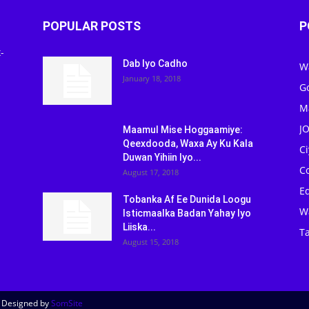
POPULAR POSTS
P
-
Dab Iyo Cadho
W
January 18, 2018
G
M
J
Maamul Mise Hoggaamiye:
Qeexdooda, Waxa Ay Ku Kala
C
Duwan Yihiin Iyo...
C
August 17, 2018
Ed
Tobanka Af Ee Dunida Loogu
W
Isticmaalka Badan Yahay Iyo
Liiska...
Ta
August 15, 2018
| Designed by
SomSite