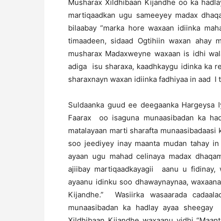
Musharax Xildhibaan Kijandhe oo ka hadl
martiqaadkan ugu sameeyey madax dhaqam
bilaabay “marka hore waxaan idiinka maha
timaadeen, sidaad Ogtihiin waxan ahay 
musharax Madaxweyne waxaan is idhi wala
adiga isu sharaxa, kaadhkaygu idinka ka r
sharaxnayn waxan idiinka fadhiyaa in aad I 
Suldaanka guud ee deegaanka Hargeysa
Faarax oo isaguna munaasibadan ka had
matalayaan marti sharafta munaasibadaasi k
soo jeediyey inay maanta mudan tahay in
ayaan ugu mahad celinaya madax dhaqame
ajiibay martiqaadkayagii aanu u fidinay,
ayaanu idinku soo dhawaynaynaa, waxaanan
Kijandhe.” Wasiirka wasaarada cadaal
munaasibadan ka hadlay ayaa sheegay 
Xildhibaan Kijandhe waxaanu yidhi “Maant