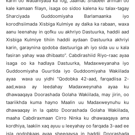
karin oo wadaniyada ka fog, Jaamac Shabeel arintan oo
kale kamaan filayn, isaga oo sidoo kalena ku talax-tagay
Sharciyada Guddoomiyaha Barlamaanka iyo
korodhsiimada Xisbiga Kulmiye ay dalka ka rabaan, waxa
aanu leenahay in qofku uu akhriyo Dastuurka, haddii aad
Xisbiga Kulmiye tihiin haddii aydaan Dastuurka akhriyi
karin, garaynina qodoba dastuuriga ah iyo sida uu u kala
fasiran yahay waa dhibaato”. Cabdirashiid Riyo-raac ayaa
isaga oo ka hadlaya Dastuurka, Madaxweyanaha iyo
Guddoomiyaha Guurtida iyo Guddoomiyaha Wakiilada
ayaa waxa uu yidhi “Qodobka 42-aad, farqadiisa 2-
aad,waxa ay leedahay Madaxweynaha ayaa ku
dhawaaqaya Doorashada Golaha Wakiilada, may jirin, oo
taariikhda kuma hayno Maalin uu Madaxweynuhu ku
dhawaaqay in la qabto Doorashada Golaha Wakiilada,
maaha Cabdiraxmaan Cirro Ninka ku dhawaaqaya ama
kordhiya, laakiin xaq ayuu u leeyahay oo farqada 3-aad ee
isla qodobkaas ayaa sheegaysa in haddii Doorashada