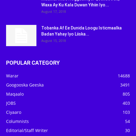
Waxa Ay Ku Kala Duwan Yihiin Iyo...
August 17, 2018
Tobanka Af Ee Dunida Loogu Isticmaalka
Badan Yahay Iyo Liiska...
August 15, 2018
POPULAR CATEGORY
Warar
14688
Googooska Geeska
3491
Maqaalo
805
JOBS
403
Ciyaaro
103
Columnists
54
Editorial/Staff Writer
30