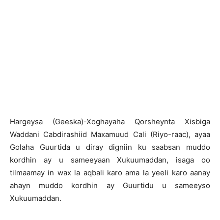
H
argeysa (Geeska)-Xoghayaha Qorsheynta Xisbiga
Waddani Cabdirashiid Maxamuud Cali (Riyo-raac), ayaa
Golaha Guurtida u diray digniin ku saabsan muddo
kordhin ay u sameeyaan Xukuumaddan, isaga oo
tilmaamay in wax la aqbali karo ama la yeeli karo aanay
ahayn muddo kordhin ay Guurtidu u sameeyso
Xukuumaddan.