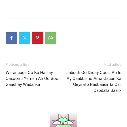
Previous article
Next article
Warancade Oo Ka Hadlay
Jabuuti Oo Diiday Codsi Ah In
Qaxoonti Yemen Ah Oo Soo
Ay Qaabbisho Ama Gacan Ka
Gaadhay Wadanka
Geysato Badbaadinta Cali
Cabdalla Saalix