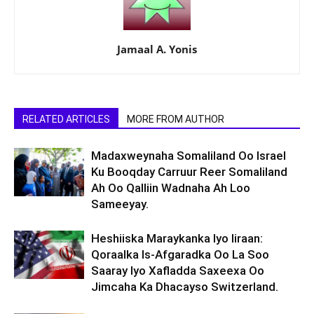
Jamaal A. Yonis
RELATED ARTICLES
MORE FROM AUTHOR
Madaxweynaha Somaliland Oo Israel
Ku Booqday Carruur Reer Somaliland
Ah Oo Qalliin Wadnaha Ah Loo
Sameeyay.
Heshiiska Maraykanka Iyo Iiraan:
Qoraalka Is-Afgaradka Oo La Soo
Saaray Iyo Xafladda Saxeexa Oo
Jimcaha Ka Dhacayso Switzerland.