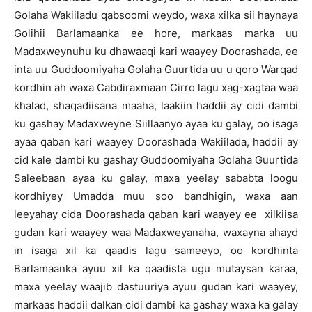
Golaha Wakiiladu qabsoomi weydo, waxa xilka sii haynaya
Golihii Barlamaanka ee hore, markaas marka uu
Madaxweynuhu ku dhawaaqi kari waayey Doorashada, ee
inta uu Guddoomiyaha Golaha Guurtida uu u qoro Warqad
kordhin ah waxa Cabdiraxmaan Cirro lagu xag-xagtaa waa
khalad, shaqadiisana maaha, laakiin haddii ay cidi dambi
ku gashay Madaxweyne Siillaanyo ayaa ku galay, oo isaga
ayaa qaban kari waayey Doorashada Wakiilada, haddii ay
cid kale dambi ku gashay Guddoomiyaha Golaha Guurtida
Saleebaan ayaa ku galay, maxa yeelay sababta loogu
kordhiyey Umadda muu soo bandhigin, waxa aan
leeyahay cida Doorashada qaban kari waayey ee xilkiisa
gudan kari waayey waa Madaxweyanaha, waxayna ahayd
in isaga xil ka qaadis lagu sameeyo, oo kordhinta
Barlamaanka ayuu xil ka qaadista ugu mutaysan karaa,
maxa yeelay waajib dastuuriya ayuu gudan kari waayey,
markaas haddii dalkan cidi dambi ka gashay waxa ka galay