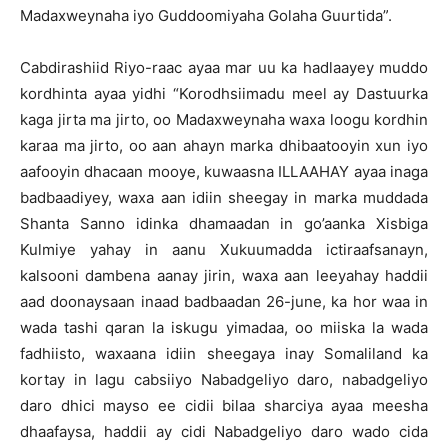
Madaxweynaha iyo Guddoomiyaha Golaha Guurtida”.
Cabdirashiid Riyo-raac ayaa mar uu ka hadlaayey muddo
kordhinta ayaa yidhi “Korodhsiimadu meel ay Dastuurka
kaga jirta ma jirto, oo Madaxweynaha waxa loogu kordhin
karaa ma jirto, oo aan ahayn marka dhibaatooyin xun iyo
aafooyin dhacaan mooye, kuwaasna ILLAAHAY ayaa inaga
badbaadiyey, waxa aan idiin sheegay in marka muddada
Shanta Sanno idinka dhamaadan in go’aanka Xisbiga
Kulmiye yahay in aanu Xukuumadda ictiraafsanayn,
kalsooni dambena aanay jirin, waxa aan leeyahay haddii
aad doonaysaan inaad badbaadan 26-june, ka hor waa in
wada tashi qaran la iskugu yimadaa, oo miiska la wada
fadhiisto, waxaana idiin sheegaya inay Somaliland ka
kortay in lagu cabsiiyo Nabadgeliyo daro, nabadgeliyo
daro dhici mayso ee cidii bilaa sharciya ayaa meesha
dhaafaysa, haddii ay cidi Nabadgeliyo daro wado cida