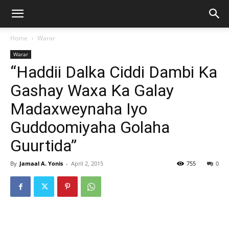
Home
Warar
Warar
“Haddii Dalka Ciddi Dambi Ka
Gashay Waxa Ka Galay
Madaxweynaha Iyo
Guddoomiyaha Golaha
Guurtida”
By
Jamaal A. Yonis
-
April 2, 2015
755
0