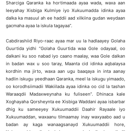
Sharciga Qaranka ka hortimaada ayaa wada, waxa aan
leeyahay Xisbiga Kulmiye iyo Xukuumadda idinka ayaa
dalka ka masuul ah ee haddii aad xilkiina gudan weydaan
gacmaha ayaa la iskula tagayaa”.
Cabdirashiid Riyo-raac ayaa mar uu la hadlaayey Golaha
Guurtida yidhi “Golaha Guurtida waa Gole odayaal, oo
dalkani ku soo nabad iyo caano maalay, waa Gole dalkan
in badan wax u soo taray, Maanta cid idinka aqbalaysa
kordhin ma jirto, waxa aan ugu baaqaya in inta aanay
hadlin iskugu yeedhaan Qaranka, meel la iskugu yimaado,
oo korodhsiimadii Wakiilada ayaa idinka oo cid la tashan
Waraaqdii Madaxweynaha ku fuliseen”. Dhinaca kale
Xoghayaha Qorsheynta ee Xisbiga Waddani ayaa isbarbar
dhig ku sameeyey Xukuumaddii Daahir Rayaale iyo
Xukuumaddan, waxaanu tilmaamay inay waxyaabo aad u
badan ay kaga wanaagsanayd Xukuumaddii hore,