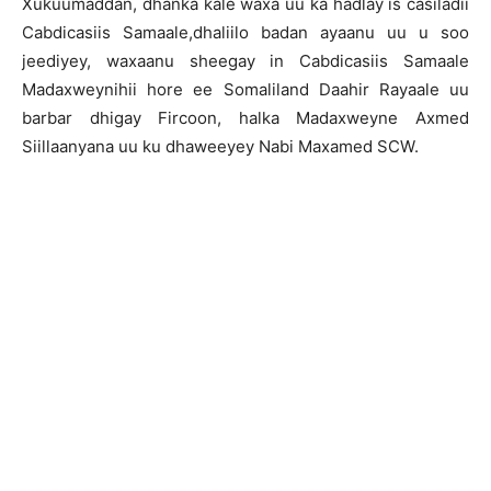
Xukuumaddan, dhanka kale waxa uu ka hadlay is casiladii
Cabdicasiis Samaale,dhaliilo badan ayaanu uu u soo
jeediyey, waxaanu sheegay in Cabdicasiis Samaale
Madaxweynihii hore ee Somaliland Daahir Rayaale uu
barbar dhigay Fircoon, halka Madaxweyne Axmed
Siillaanyana uu ku dhaweeyey Nabi Maxamed SCW.