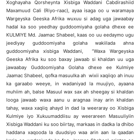
Xoghayaha Qorsheynta Xisbiga Waddani Cabdirashiid
Maxamuud Cali (Riyo-raac), ayaa isaga oo u waramaya
Wargeyska Geeska Afrika wuxuu si adag uga jawaabay
hadal ka soo yeedhay guddoomiyaha golaha dhexe ee
KULMIYE Md. Jaamac Shabeel, kaas oo uu eedaymo ugu
jeediyay guddoomiyaha golaha wakiilada ahna
guddoomiyaha xisbiga Waddani, “Waxa Wargeyska
Geeska Afrika ku soo baxay jawaab si khaldan uu uga
jawaabay Guddoomiyaha Golaha dhexe ee Kulmiye
Jaamac Shabeel, qofka masuulka ah wixii xaqiiqo ah inuu
ka garaabo weeye, in wadaniyad la muujiyo, ayaana
muhiim ah, balse Masuul wax sax ah sheegay si khaldan
looga jawaab waxa aanu u aragnaa inay arin khaldan
tahay, waxa xaqiiq ahayd in dad la weeraray oo Xisbiga
Kulmiye iyo Xukuumaddiisu ay weerareen Masuuliyiin
Xisbiga Waddani ku soo biirtay, markaas in dadka la dhibo
haddana xaqooda la duudsiyo waa arin aan la qaadan