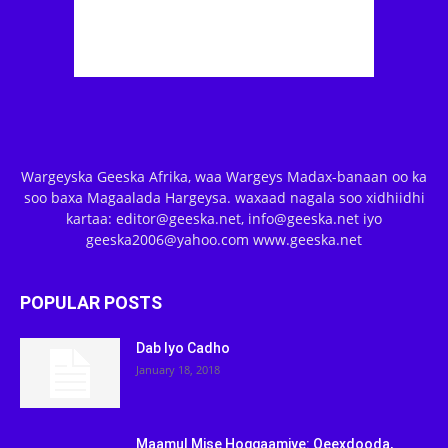
Wargeyska Geeska Afrika, waa Wargeys Madax-banaan oo ka
soo baxa Magaalada Hargeysa. waxaad nagala soo xidhiidhi
kartaa: editor@geeska.net, info@geeska.net iyo
geeska2006@yahoo.com www.geeska.net
POPULAR POSTS
Dab Iyo Cadho
January 18, 2018
Maamul Mise Hoggaamiye: Qeexdooda,