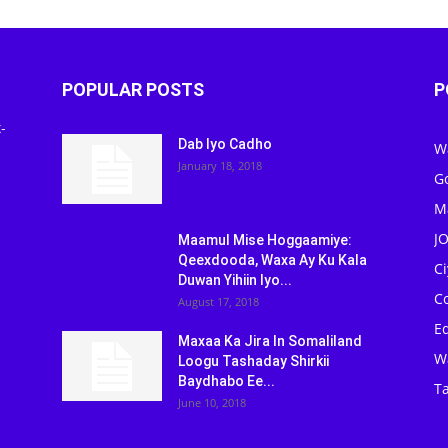
POPULAR POSTS
P
-
Dab Iyo Cadho
W
January 18, 2018
G
M
J
Maamul Mise Hoggaamiye:
Qeexdooda, Waxa Ay Ku Kala
C
Duwan Yihiin Iyo...
C
August 17, 2018
Ed
Maxaa Ka Jira In Somaliland
W
Loogu Tashaday Shirkii
Baydhabo Ee...
Ta
June 10, 2018