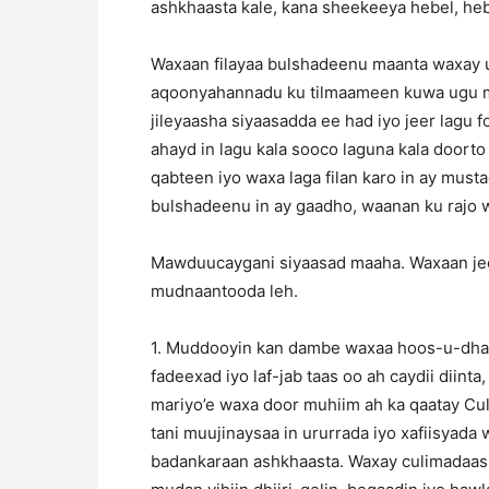
ashkhaasta kale, kana sheekeeya hebel, hebl
Waxaan filayaa bulshadeenu maanta waxay 
aqoonyahannadu ku tilmaameen kuwa ugu 
jileyaasha siyaasadda ee had iyo jeer lagu f
ahayd in lagu kala sooco laguna kala doorto
qabteen iyo waxa laga filan karo in ay must
bulshadeenu in ay gaadho, waanan ku rajo 
Mawduucaygani siyaasad maaha. Waxaan jece
mudnaantooda leh.
1. Muddooyin kan dambe waxaa hoos-u-dhac 
fadeexad iyo laf-jab taas oo ah caydii diinta,
mariyo’e waxa door muhiim ah ka qaatay Cu
tani muujinaysaa in ururrada iyo xafiisya
badankaraan ashkhaasta. Waxay culimadaasi