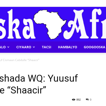
ALO
CIYAARO
TACSI
HAMBALYO
GOOGOOSKA 
Geeska
uf Cismaan Cabdulle “Shaacir”
rashada WQ: Yuusuf
e “Shaacir”
Afrika
892
0