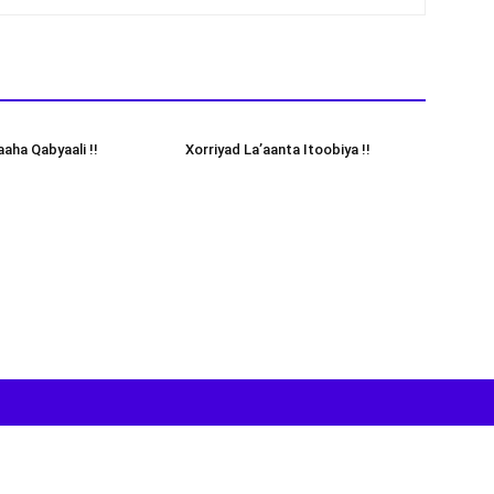
aha Qabyaali !!
Xorriyad La’aanta Itoobiya !!