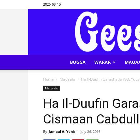
2026-08-10
BOGGA
WARAR
MAQA
Home
Maqaalo
Ha Il-Duufin Garashada WQ: Yuus
Maqaalo
Ha Il-Duufin Ga
Cismaan Cabdull
By
Jamaal A. Yonis
-
July 26, 2016