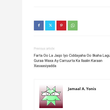
Previous article
Farta Oo La Jaqo Iyo Ciddayaha Oo Ilkaha Lag
Guraa Waxa Ay Carruurta Ka Ilaalin Karaan
Xasaasiyadda
Jamaal A. Yonis