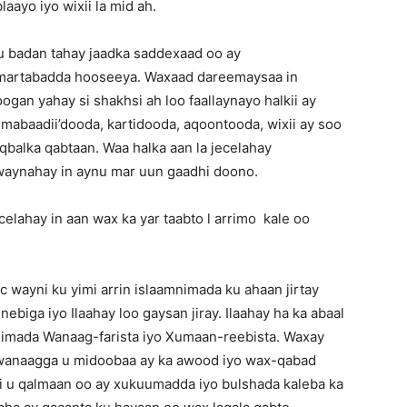
aayo iyo wixii la mid ah.
u badan tahay jaadka saddexaad oo ay
martabadda hooseeya. Waxaad dareemaysaa in
oogan yahay si shakhsi ah loo faallaynayo halkii ay
 mabaadii’dooda, kartidooda, aqoontooda, wixii ay soo
aqbalka qabtaan. Waa halka aan la jecelahay
waynahay in aynu mar uun gaadhi doono.
lahay in aan wax ka yar taabto l arrimo kale oo
wayni ku yimi arrin islaamnimada ku ahaan jirtay
 nebiga iyo Ilaahay loo gaysan jiray. Ilaahay ha ka abaal
limada Wanaag-farista iyo Xumaan-reebista. Waxay
da wanaagga u midoobaa ay ka awood iyo wax-qabad
 u qalmaan oo ay xukuumadda iyo bulshada kaleba ka