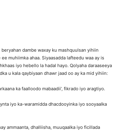
Newspaper
 beryahan dambe waxay ku mashquulsan yihiin
le ee muhiimka ahaa. Siyaasadda lafteedu waa ay is
khaas iyo hebello la hadal hayo. Qolyaha daraaseeya
a u kala qaybiyaan dhawr jaad oo ay ka mid yihiin:
kaana ka faalloodo mabaadii’, fikrado iyo aragtiyo.
aynta iyo ka-waramidda dhacdooyinka iyo sooyaalka
y ammaanta, dhalliisha, muuqaalka iyo ficillada