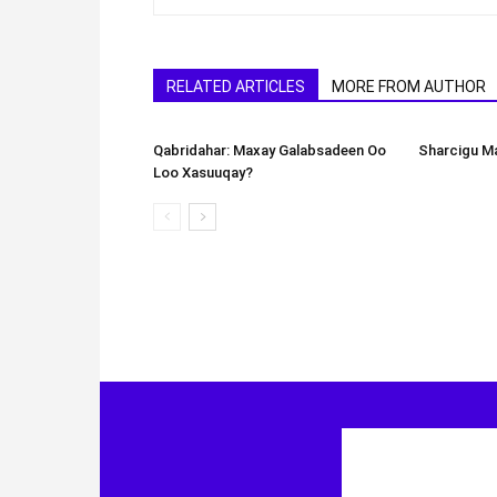
RELATED ARTICLES
MORE FROM AUTHOR
Qabridahar: Maxay Galabsadeen Oo
Sharcigu Ma
Loo Xasuuqay?