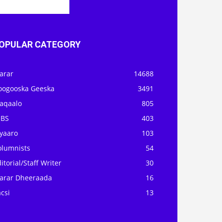
OPULAR CATEGORY
arar
14688
oogooska Geeska
3491
aqaalo
805
OBS
403
iyaaro
103
olumnists
54
itorial/Staff Writer
30
arar Dheeraada
16
csi
13