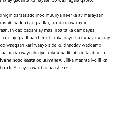
laha ay gacanta ku hayaan oo wax lagala qabto.
andhigin daraasado inoo muujiya heerka ay marayaan
 xashiishadda iyo qaadku, haddana waxaynu
yaan, in dad badani ay maalinba ta ka dambaysa
taan oo ay gaadhaan heer la xakamayn kari waayo waxay
 soo waaqsan kari waayo sida ku dhacday waddamo
ahaa madaxwaynaha iyo xukuumadiisaba in la abuuro
iyaha nooc kasta oo uu yahay.
Jiilka maanta iyo jiilka
dbaado.Ale ayaa wax badbaashe e.