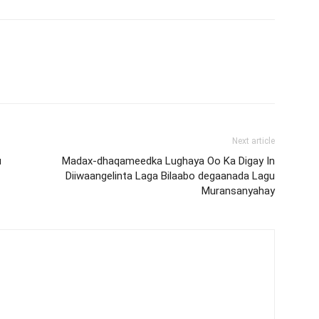
Next article
u
Madax-dhaqameedka Lughaya Oo Ka Digay In
Diiwaangelinta Laga Bilaabo degaanada Lagu
Muransanyahay