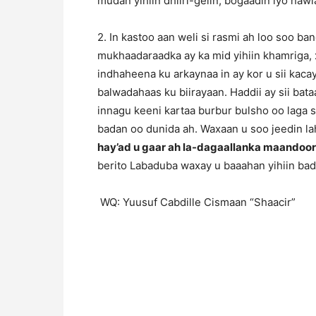
mudan yihiin dhiiri-gelin, bogaadin iyo haw
2. In kastoo aan weli si rasmi ah loo soo b
mukhaadaraadka ay ka mid yihiin khamriga,
indhaheena ku arkaynaa in ay kor u sii kaca
balwadahaas ku biirayaan. Haddii ay sii ba
innagu keeni kartaa burbur bulsho oo laga
badan oo dunida ah. Waxaan u soo jeedin l
hay’ad u gaar ah la-dagaallanka maandoor
berito Labaduba waxay u baaahan yihiin ba
WQ: Yuusuf Cabdille Cismaan “Shaacir”