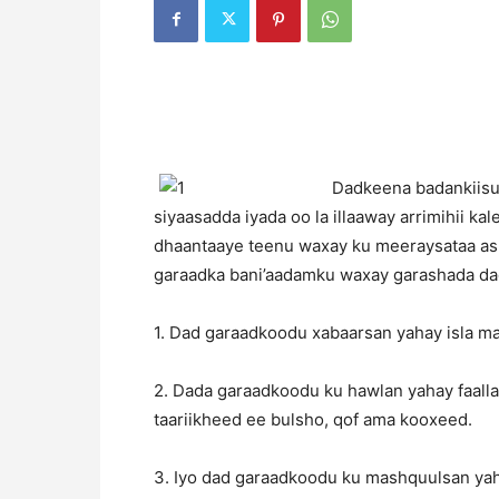
D
adkeena badankiisu
siyaasadda iyada oo la illaaway arrimihii ka
dhaantaaye teenu waxay ku meeraysataa ash
garaadka bani’aadamku waxay garashada dadk
1. Dad garaadkoodu xabaarsan yahay isla mar
2. Dada garaadkoodu ku hawlan yahay faall
taariikheed ee bulsho, qof ama kooxeed.
3. Iyo dad garaadkoodu ku mashquulsan yaha