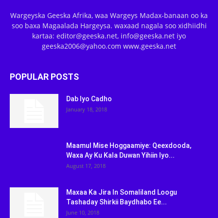
Wargeyska Geeska Afrika, waa Wargeys Madax-banaan oo ka
soo baxa Magaalada Hargeysa. waxaad nagala soo xidhiidhi
kartaa: editor@geeska.net, info@geeska.net iyo
geeska2006@yahoo.com www.geeska.net
POPULAR POSTS
Dab Iyo Cadho
January 18, 2018
Maamul Mise Hoggaamiye: Qeexdooda,
Waxa Ay Ku Kala Duwan Yihiin Iyo...
August 17, 2018
Maxaa Ka Jira In Somaliland Loogu
Tashaday Shirkii Baydhabo Ee...
June 10, 2018