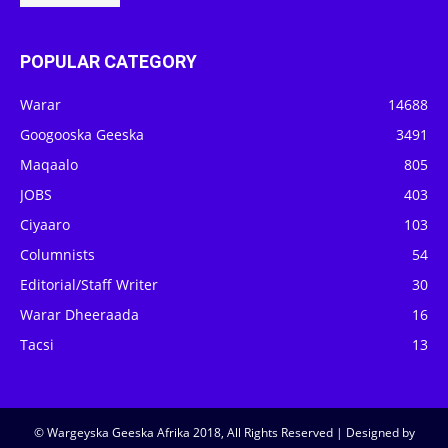
POPULAR CATEGORY
Warar
14688
Googooska Geeska
3491
Maqaalo
805
JOBS
403
Ciyaaro
103
Columnists
54
Editorial/Staff Writer
30
Warar Dheeraada
16
Tacsi
13
© Wargeyska Geeska Afrika 2018, All Rights Reserved | Designed by