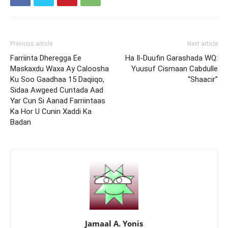
Previous article
Next article
Farriinta Dheregga Ee
Ha Il-Duufin Garashada WQ:
Maskaxdu Waxa Ay Caloosha
Yuusuf Cismaan Cabdulle
Ku Soo Gaadhaa 15 Daqiiqo,
“Shaacir”
Sidaa Awgeed Cuntada Aad
Yar Cun Si Aanad Farriintaas
Ka Hor U Cunin Xaddi Ka
Badan
Jamaal A. Yonis