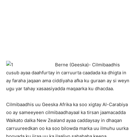
Berne (Geeska)- Cilmibaadhis
cusub ayaa daahfurtay in carruurta caadada ka dhigta in
ay faraha jaqaan ama ciddiyaha afka ku guraan ay si weyn
ugu yar tahay xasaasiyadda maqaarka ku dhacdaa.
Cilmibaadhis uu Geeska Afrika ka soo xigtay Al-Carabiya
oo ay sameeyeen cilmibaadhayaal ka tirsan jaamacadda
Waikato dalka New Zealand ayaa caddaysay in dhaqan
carruureedkan oo ka soo bilowda marka uu ilmuhu uurka
hooyada ku jiraa uu ka ilaaliyo sababaha keena