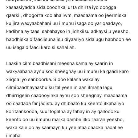
xasaasiyadda sida boodhka, urta dhirta iyo doogga
qaarkii, dhogorta xoolaha iwm, maadaama oo jeermiska
ku jira waxyaabahani uu ilmuhu isaga oo yar qaadayo,
kadibna ay taasi sababayso in jidhkiisu adkaysi u yeesho,
habdhiska difaaciisuna isu diyaariyo sida ugu habboon ee
uu isaga difaaci karo si sahal ah.
Laakiin cilmibaadhisani meesha kama ay saarin in
waxyaabaha aynu soo sheegnay uu ilmuhu ka qaadi karo
xiiqda iyo sanboorka. Sidoo kalana waxa ay
cilmibaadhayaashu ku taliyeen in aan ilmaha lagu
dhiirrigelin caadooyinka aynu soo sheegnay, maadaama
oo caadada far jaqistu ay dhibaato ku keento ilkaha iyo
koritaankooda, suurtogalna ay tahay in ay qallooc ku
keento oo uu ilmuhu marka dambe ilko raaran yeesho,
waxa kale oo ay saamayn ku yeelataa qaabka hadal ee
ilmaha.