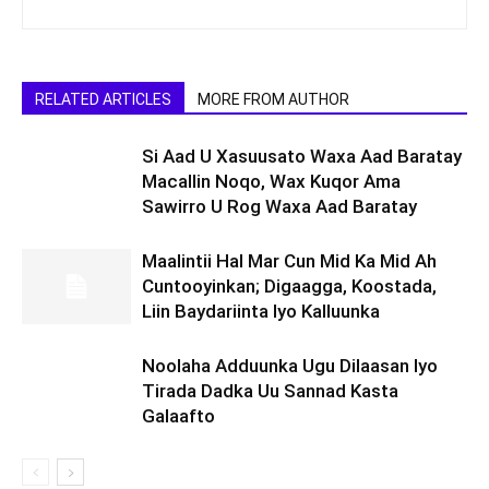
RELATED ARTICLES
MORE FROM AUTHOR
Si Aad U Xasuusato Waxa Aad Baratay
Macallin Noqo, Wax Kuqor Ama
Sawirro U Rog Waxa Aad Baratay
Maalintii Hal Mar Cun Mid Ka Mid Ah
Cuntooyinkan; Digaagga, Koostada,
Liin Baydariinta Iyo Kalluunka
Noolaha Adduunka Ugu Dilaasan Iyo
Tirada Dadka Uu Sannad Kasta
Galaafto