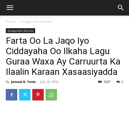
Home
Googooska Geeska
Googooska Geeska
Farta Oo La Jaqo Iyo
Ciddayaha Oo Ilkaha Lagu
Guraa Waxa Ay Carruurta Ka
Ilaalin Karaan Xasaasiyadda
By
Jamaal A. Yonis
-
July 26, 2016
1027
0