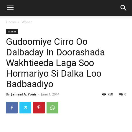
Home
Warar
Warar
Gudoomiye Cirro Oo
Dalbaday In Doorashada
Wakhtieeda Laga Soo
Hormariyo Si Dalka Loo
Badbaadiyo
By
Jamaal A. Yonis
-
June 1, 2014
750
0