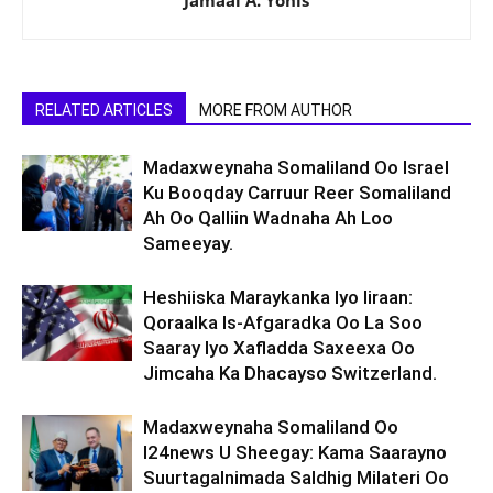
Jamaal A. Yonis
RELATED ARTICLES
MORE FROM AUTHOR
Madaxweynaha Somaliland Oo Israel
Ku Booqday Carruur Reer Somaliland
Ah Oo Qalliin Wadnaha Ah Loo
Sameeyay.
Heshiiska Maraykanka Iyo Iiraan:
Qoraalka Is-Afgaradka Oo La Soo
Saaray Iyo Xafladda Saxeexa Oo
Jimcaha Ka Dhacayso Switzerland.
Madaxweynaha Somaliland Oo
I24news U Sheegay: Kama Saarayno
Suurtagalnimada Saldhig Milateri Oo