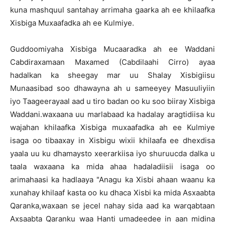
kuna mashquul santahay arrimaha gaarka ah ee khilaafka
Xisbiga Muxaafadka ah ee Kulmiye.
Guddoomiyaha Xisbiga Mucaaradka ah ee Waddani
Cabdiraxamaan Maxamed (Cabdilaahi Cirro) ayaa
hadalkan ka sheegay mar uu Shalay Xisbigiisu
Munaasibad soo dhawayna ah u sameeyey Masuuliyiin
iyo Taageerayaal aad u tiro badan oo ku soo biiray Xisbiga
Waddani.waxaana uu marlabaad ka hadalay aragtidiisa ku
wajahan khilaafka Xisbiga muxaafadka ah ee Kulmiye
isaga oo tibaaxay in Xisbigu wixii khilaafa ee dhexdisa
yaala uu ku dhamaysto xeerarkiisa iyo shuruucda dalka u
taala waxaana ka mida ahaa hadaladiisii isaga oo
arimahaasi ka hadlaaya "Anagu ka Xisbi ahaan waanu ka
xunahay khilaaf kasta oo ku dhaca Xisbi ka mida Asxaabta
Qaranka,waxaan se jecel nahay sida aad ka warqabtaan
Axsaabta Qaranku waa Hanti umadeedee in aan midina