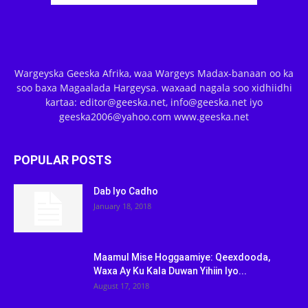
Wargeyska Geeska Afrika, waa Wargeys Madax-banaan oo ka
soo baxa Magaalada Hargeysa. waxaad nagala soo xidhiidhi
kartaa: editor@geeska.net, info@geeska.net iyo
geeska2006@yahoo.com www.geeska.net
POPULAR POSTS
Dab Iyo Cadho
January 18, 2018
Maamul Mise Hoggaamiye: Qeexdooda,
Waxa Ay Ku Kala Duwan Yihiin Iyo...
August 17, 2018