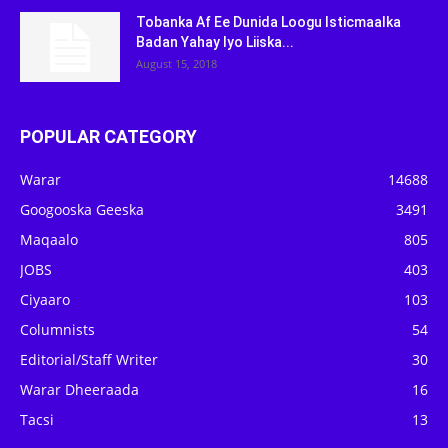
Tobanka Af Ee Dunida Loogu Isticmaalka
Badan Yahay Iyo Liiska...
August 15, 2018
POPULAR CATEGORY
Warar
14688
Googooska Geeska
3491
Maqaalo
805
JOBS
403
Ciyaaro
103
Columnists
54
Editorial/Staff Writer
30
Warar Dheeraada
16
Tacsi
13