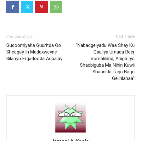
Previous article
Next article
Gudoomiyaha Guuritda Oo
“Nabadgelyadu Waa Shay Ku
Sheegay In Madaxweyne
Qaaliya Umada Reer
Silanyo Ergadooda Aqbalay
Somaliland, Aniga Iyo
Shacbiguba Ma Nihin Kuwii
Shaanida Lagu Baqo
Gelinlahaa”