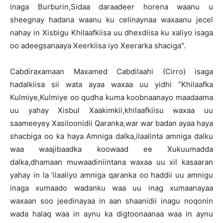
inaga Burburin,Sidaa daraadeer horena waanu u
sheegnay hadana waanu ku celinaynaa waxaanu jecel
nahay in Xisbigu Khilaafkiisa uu dhexdiisa ku xaliyo isaga
oo adeegsanaaya Xeerkiisa iyo Xeerarka shaciga".
Cabdiraxamaan Maxamed Cabdilaahi (Cirro) isaga
hadalkiisa sii wata ayaa waxaa uu yidhi “Khilaafka
Kulmiye,Kulmiye oo qudha kuma koobnaanayo maadaama
uu yahay Xisbul Xaakimkii,khilaafkiisu waxaa uu
saameeyey Xasiloonidii Qaranka,war war badan ayaa haya
shacbiga oo ka haya Amniga dalka,ilaalinta amniga dalku
waa waajibaadka koowaad ee Xukuumadda
dalka,dhamaan muwaadiniintana waxaa uu xil kasaaran
yahay in la 'ilaaliyo amniga qaranka oo haddii uu amnigu
inaga xumaado wadanku waa uu inag xumaanayaa
waxaan soo jeedinayaa in aan shaanidii inagu noqonin
wada halaq waa in aynu ka digtoonaanaa waa in aynu