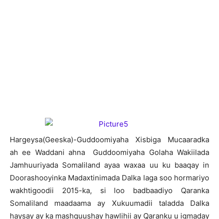
H
argeysa(Geeska)-Guddoomiyaha Xisbiga Mucaaradka
ah ee Waddani ahna Guddoomiyaha Golaha Wakiilada
Jamhuuriyada Somaliland ayaa waxaa uu ku baaqay in
Doorashooyinka Madaxtinimada Dalka laga soo hormariyo
wakhtigoodii 2015-ka, si loo badbaadiyo Qaranka
Somaliland maadaama ay Xukuumadii taladda Dalka
haysay ay ka mashquushay hawlihii ay Qaranku u igmaday