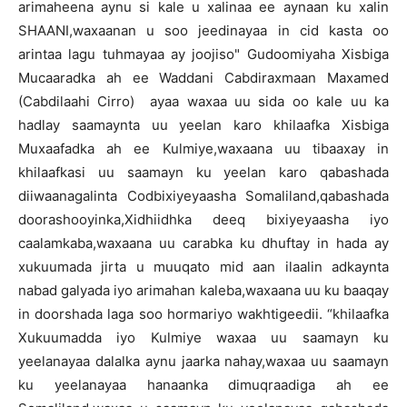
arimaheena aynu si kale u xalinaa ee aynaan ku xalin
SHAANI,waxaanan u soo jeedinayaa in cid kasta oo
arintaa lagu tuhmayaa ay joojiso" Gudoomiyaha Xisbiga
Mucaaradka ah ee Waddani Cabdiraxmaan Maxamed
(Cabdilaahi Cirro) ayaa waxaa uu sida oo kale uu ka
hadlay saamaynta uu yeelan karo khilaafka Xisbiga
Muxaafadka ah ee Kulmiye,waxaana uu tibaaxay in
khilaafkasi uu saamayn ku yeelan karo qabashada
diiwaanagalinta Codbixiyeyaasha Somaliland,qabashada
doorashooyinka,Xidhiidhka deeq bixiyeyaasha iyo
caalamkaba,waxaana uu carabka ku dhuftay in hada ay
xukuumada jirta u muuqato mid aan ilaalin adkaynta
nabad galyada iyo arimahan kaleba,waxaana uu ku baaqay
in doorshada laga soo hormariyo wakhtigeedii. “khilaafka
Xukuumadda iyo Kulmiye waxaa uu saamayn ku
yeelanayaa dalalka aynu jaarka nahay,waxaa uu saamayn
ku yeelanayaa hanaanka dimuqraadiga ah ee