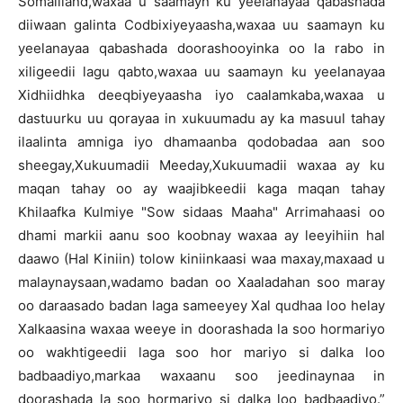
Somaliland,waxaa u saamayn ku yeelanayaa qabashada
diiwaan galinta Codbixiyeyaasha,waxaa uu saamayn ku
yeelanayaa qabashada doorashooyinka oo la rabo in
xiligeedii lagu qabto,waxaa uu saamayn ku yeelanayaa
Xidhiidhka deeqbiyeyaasha iyo caalamkaba,waxaa u
dastuurku uu qorayaa in xukuumadu ay ka masuul tahay
ilaalinta amniga iyo dhamaanba qodobadaa aan soo
sheegay,Xukuumadii Meeday,Xukuumadii waxaa ay ku
maqan tahay oo ay waajibkeedii kaga maqan tahay
Khilaafka Kulmiye "Sow sidaas Maaha" Arrimahaasi oo
dhami markii aanu soo koobnay waxaa ay leeyihiin hal
daawo (Hal Kiniin) tolow kiniinkaasi waa maxay,maxaad u
malaynaysaan,wadamo badan oo Xaaladahan soo maray
oo daraasado badan laga sameeyey Xal qudhaa loo helay
Xalkaasina waxaa weeye in doorashada la soo hormariyo
oo wakhtigeedii laga soo hor mariyo si dalka loo
badbaadiyo,markaa waxaanu soo jeedinaynaa in
doorashada la soo hormariyo si dalka loo badbaadiyo.”