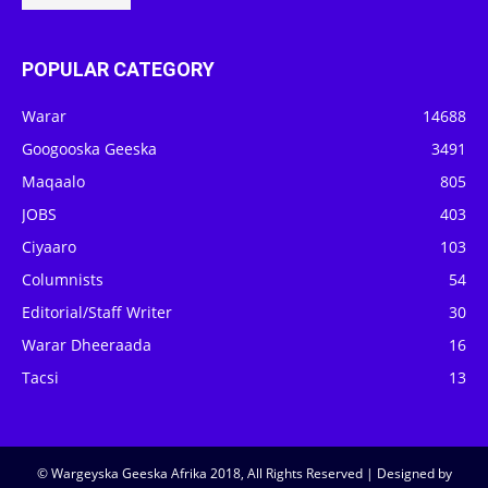
POPULAR CATEGORY
Warar
14688
Googooska Geeska
3491
Maqaalo
805
JOBS
403
Ciyaaro
103
Columnists
54
Editorial/Staff Writer
30
Warar Dheeraada
16
Tacsi
13
© Wargeyska Geeska Afrika 2018, All Rights Reserved | Designed by