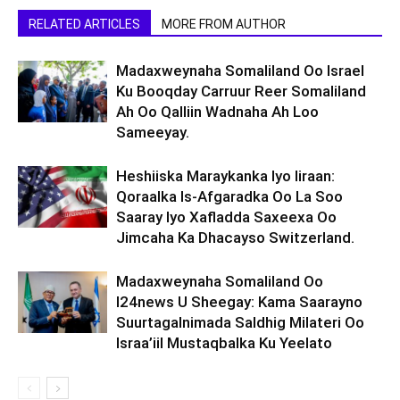
RELATED ARTICLES
MORE FROM AUTHOR
Madaxweynaha Somaliland Oo Israel
Ku Booqday Carruur Reer Somaliland
Ah Oo Qalliin Wadnaha Ah Loo
Sameeyay.
Heshiiska Maraykanka Iyo Iiraan:
Qoraalka Is-Afgaradka Oo La Soo
Saaray Iyo Xafladda Saxeexa Oo
Jimcaha Ka Dhacayso Switzerland.
Madaxweynaha Somaliland Oo
I24news U Sheegay: Kama Saarayno
Suurtagalnimada Saldhig Milateri Oo
Israa’iil Mustaqbalka Ku Yeelato