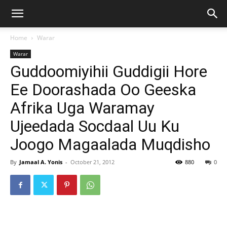
Home
Warar
Warar
Guddoomiyihii Guddigii Hore
Ee Doorashada Oo Geeska
Afrika Uga Waramay
Ujeedada Socdaal Uu Ku
Joogo Magaalada Muqdisho
By
Jamaal A. Yonis
-
October 21, 2012
880
0