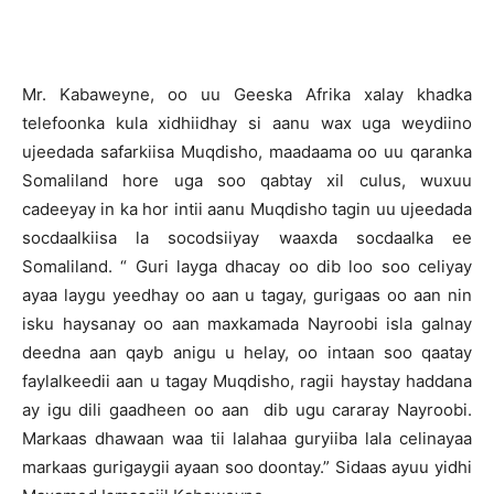
Mr. Kabaweyne, oo uu Geeska Afrika xalay khadka
telefoonka kula xidhiidhay si aanu wax uga weydiino
ujeedada safarkiisa Muqdisho, maadaama oo uu qaranka
Somaliland hore uga soo qabtay xil culus, wuxuu
cadeeyay in ka hor intii aanu Muqdisho tagin uu ujeedada
socdaalkiisa la socodsiiyay waaxda socdaalka ee
Somaliland. “ Guri layga dhacay oo dib loo soo celiyay
ayaa laygu yeedhay oo aan u tagay, gurigaas oo aan nin
isku haysanay oo aan maxkamada Nayroobi isla galnay
deedna aan qayb anigu u helay, oo intaan soo qaatay
faylalkeedii aan u tagay Muqdisho, ragii haystay haddana
ay igu dili gaadheen oo aan dib ugu cararay Nayroobi.
Markaas dhawaan waa tii lalahaa guryiiba lala celinayaa
markaas gurigaygii ayaan soo doontay.” Sidaas ayuu yidhi