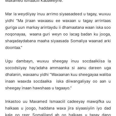
Maxamed Ismaaciil Kabaweyne.
Mar la weydiiyay inuu arrimo siyaasadeed u tagay, wuxuu
yidhi “Ma jiraan waxaasu ee waxaan u tagay arrintaas
guriga uun markay arintaydu ii dhamaatana waan iska soo
noqonayaa, waana guri weyn oo lacag badan ku jooga,
shaqadaydabana maaha siyaasada Somaliya waanad arki
doontaa.”
Ugu dambayn, wuxuu sheegay inuu socdaalkiisa la
socodsiiyay hay’adaha ammaanka si aanu dareen uga
dhalanin, waxaanu yidhi “Waxaanan kuu sheegayaa waliba
inaan waaxda socdaalka iska diiwangaliyay oo aan u
sheegay inaan hawshaas u tagaayo.”
Inkastoo uu Maxamed Ismaaciil cadeeyay mawqifka uu
halkaas u joogo, haddana waxa jira siyaasiyiin iyo dad
kale oo reer Somaliland ah oo halkaas u tagay dano