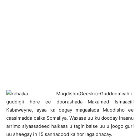
M
uqdisho(Geeska)-Guddoomiyihii
guddigii hore ee doorashada Maxamed Ismaaciil
Kabaweyne, ayaa ka degay magaalada Muqdisho ee
caasimadda dalka Somaliya. Waxase uu ku dooday inaanu
arrimo siyaasadeed halkaas u tagin balse uu u joogo guri
uu sheegay in 15 sannadood ka hor laga dhacay.