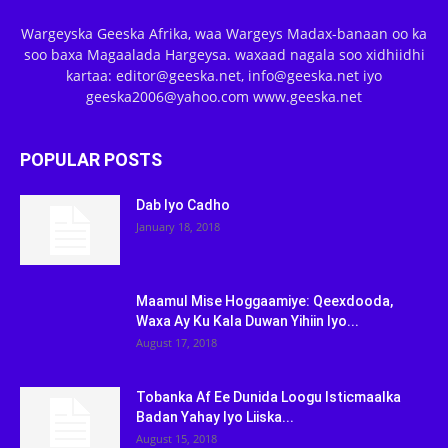
Wargeyska Geeska Afrika, waa Wargeys Madax-banaan oo ka
soo baxa Magaalada Hargeysa. waxaad nagala soo xidhiidhi
kartaa: editor@geeska.net, info@geeska.net iyo
geeska2006@yahoo.com www.geeska.net
POPULAR POSTS
Dab Iyo Cadho
January 18, 2018
Maamul Mise Hoggaamiye: Qeexdooda,
Waxa Ay Ku Kala Duwan Yihiin Iyo...
August 17, 2018
Tobanka Af Ee Dunida Loogu Isticmaalka
Badan Yahay Iyo Liiska...
August 15, 2018