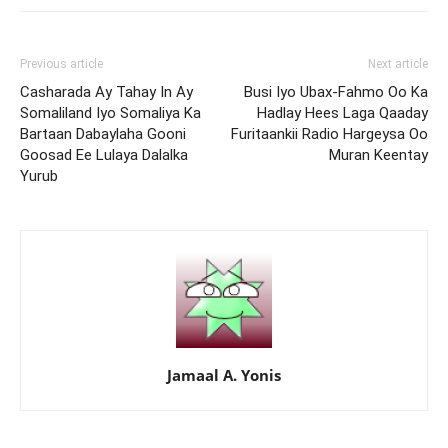
Previous article
Next article
Casharada Ay Tahay In Ay
Busi Iyo Ubax-Fahmo Oo Ka
Somaliland Iyo Somaliya Ka
Hadlay Hees Laga Qaaday
Bartaan Dabaylaha Gooni
Furitaankii Radio Hargeysa Oo
Goosad Ee Lulaya Dalalka
Muran Keentay
Yurub
Jamaal A. Yonis