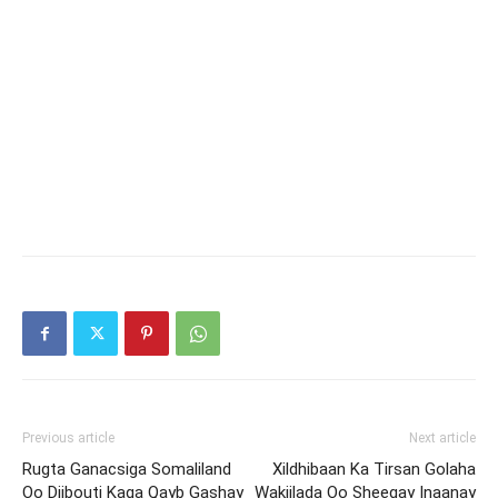
Previous article
Next article
Rugta Ganacsiga Somaliland
Xildhibaan Ka Tirsan Golaha
Oo Djibouti Kaga Qayb Gashay
Wakiilada Oo Sheegay Inaanay