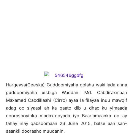
H
argeysa(Geeska)-Guddoomiyaha golaha wakiilada ahna
guddoomiyaha xisbiga Waddani Md. Cabdiraxmaan
Maxamed Cabdillaahi (Cirro) ayaa la filayaa inuu mawqif
adag oo siyaasi ah ka qaato dib u dhac ku yimaada
doorashoyinka madaxtooyada iyo Baarlamaanka oo ay
tahay inay qabsoomaan 26 June 2015, balse aan san-
saankii doorasho muuqanin.