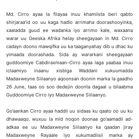
Md. Cirro ayaa la filayaa inuu khamiista beri qabto
shirjaraa’id oo uu kaga hadlo arrimaha doorashooyinka,
xaaladda guud ee wadanka iyo arrimo kale, waxaana
warar uu Geeska Afrika helay sheegayaan in Md. Cirro
cadayn doono mawqifka uu ka taaganyahay dib u dhac ku
yimaada doorashada. Sida ay wararkani sheegayaan
guddoomiye Cabdiraxmaan-Cirro ayaa laga yaabaa inuu
iclaamiyo inaanu xisbiga Waddani xukuumadda
Madaxweyne Siilaanyo aqoonsan doonin marka la gaadho
26 June, taas oo soo dedejin doonta dagaal u bilaabma
Guddoomiye Cirro iyo Madaxweyne Siilaanyo.
Go’aankan Cirro ayaa haddii uu sidaas ku qaato oo uu ku
dhawaaqo, wuxuu la mid noqon doonaa go’aamadii ad-
adkaa ee uu Madaxweyne Siilaanyo ka qaadan jiray
Madaxweyne Rayaale iyo xukumadiisii marka ay