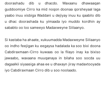
doorashadu dib u dhacdo. Waxaanu dhawaaqan
guddoomiye Cirro ka mid noqon doonaa qorsheyaal laga
yaabo inuu xisbiga Waddani u dejiyay inuu ku qaabilo dib
u dhac doorashada ku yimaada iyo muddo kordhin ay
sababto oo loo sameeyo Madaxweyne Siilaanyo.
Si kastaba ha ahaate, xukuumadda Madaxweyne Siilaanyo
oo indho feejigan ku eegaysa hadalada ka soo bixi doona
Cabdiraxmaan-Cirro kuwaas oo la filayo inay ka bixiso
jawaabo, waxaana muuqanaya in bilaha soo socda uu
dagaalkii siyaasiga ahaa ee u dhaxayn jiray madaxtooyada
iyo Cabdiraxmaan Cirro dib u soo noolaado.