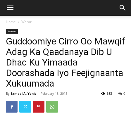
Home
Warar
Warar
Guddoomiye Cirro Oo Mawqif
Adag Ka Qaadanaya Dib U
Dhac Ku Yimaada
Doorashada Iyo Feejignaanta
Xukuumada
By
Jamaal A. Yonis
-
February 18, 2015
683
0