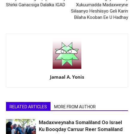
Shirkii Ganacsiga Dalalka IGAD
Xukuumadda Madaxweyne
Siilaanyo Heshiisyo Geli Karin
Bilaha Kooban Ee U Hadhay
Jamaal A. Yonis
RELATED ARTICLES
MORE FROM AUTHOR
Madaxweynaha Somaliland Oo Israel
Ku Booqday Carruur Reer Somaliland