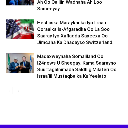
Ah Oo Qalliin Wadnaha Ah Loo
Sameeyay.
Heshiiska Maraykanka Iyo Iiraan:
Qoraalka Is-Afgaradka Oo La Soo
Saaray Iyo Xafladda Saxeexa Oo
Jimcaha Ka Dhacayso Switzerland.
Madaxweynaha Somaliland Oo
I24news U Sheegay: Kama Saarayno
Suurtagalnimada Saldhig Milateri Oo
Israa’iil Mustaqbalka Ku Yeelato