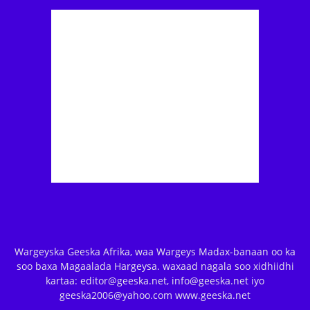
Wargeyska Geeska Afrika, waa Wargeys Madax-banaan oo ka
soo baxa Magaalada Hargeysa. waxaad nagala soo xidhiidhi
kartaa: editor@geeska.net, info@geeska.net iyo
geeska2006@yahoo.com www.geeska.net