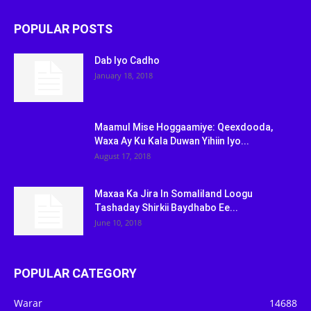
POPULAR POSTS
Dab Iyo Cadho
January 18, 2018
Maamul Mise Hoggaamiye: Qeexdooda,
Waxa Ay Ku Kala Duwan Yihiin Iyo...
August 17, 2018
Maxaa Ka Jira In Somaliland Loogu
Tashaday Shirkii Baydhabo Ee...
June 10, 2018
POPULAR CATEGORY
Warar
14688