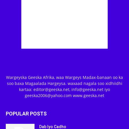
Wargeyska Geeska Afrika, waa Wargeys Madax-banaan oo ka
soo baxa Magaalada Hargeysa. waxaad nagala soo xidhiidhi
kartaa: editor@geeska.net, info@geeska.net iyo
geeska2006@yahoo.com www.geeska.net
POPULAR POSTS
Dab Iyo Cadho