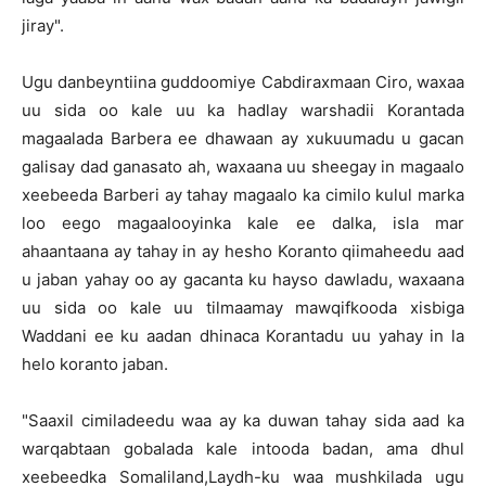
jiray".
Ugu danbeyntiina guddoomiye Cabdiraxmaan Ciro, waxaa
uu sida oo kale uu ka hadlay warshadii Korantada
magaalada Barbera ee dhawaan ay xukuumadu u gacan
galisay dad ganasato ah, waxaana uu sheegay in magaalo
xeebeeda Barberi ay tahay magaalo ka cimilo kulul marka
loo eego magaalooyinka kale ee dalka, isla mar
ahaantaana ay tahay in ay hesho Koranto qiimaheedu aad
u jaban yahay oo ay gacanta ku hayso dawladu, waxaana
uu sida oo kale uu tilmaamay mawqifkooda xisbiga
Waddani ee ku aadan dhinaca Korantadu uu yahay in la
helo koranto jaban.
"Saaxil cimiladeedu waa ay ka duwan tahay sida aad ka
warqabtaan gobalada kale intooda badan, ama dhul
xeebeedka Somaliland,Laydh-ku waa mushkilada ugu