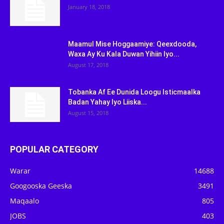
January 18, 2018
Maamul Mise Hoggaamiye: Qeexdooda,
Waxa Ay Ku Kala Duwan Yihiin Iyo...
August 17, 2018
Tobanka Af Ee Dunida Loogu Isticmaalka
Badan Yahay Iyo Liiska...
August 15, 2018
POPULAR CATEGORY
Warar
14688
Googooska Geeska
3491
Maqaalo
805
JOBS
403