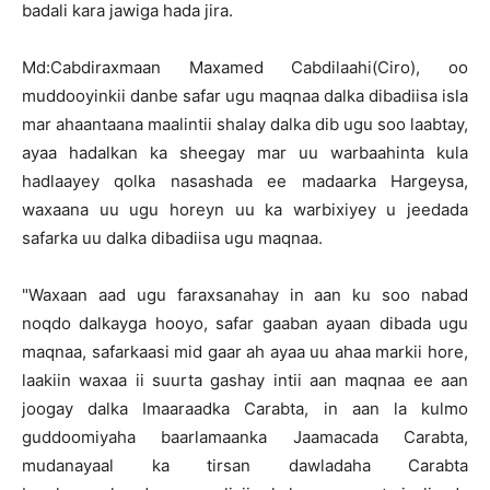
badali kara jawiga hada jira.
Md:Cabdiraxmaan Maxamed Cabdilaahi(Ciro), oo
muddooyinkii danbe safar ugu maqnaa dalka dibadiisa isla
mar ahaantaana maalintii shalay dalka dib ugu soo laabtay,
ayaa hadalkan ka sheegay mar uu warbaahinta kula
hadlaayey qolka nasashada ee madaarka Hargeysa,
waxaana uu ugu horeyn uu ka warbixiyey u jeedada
safarka uu dalka dibadiisa ugu maqnaa.
"Waxaan aad ugu faraxsanahay in aan ku soo nabad
noqdo dalkayga hooyo, safar gaaban ayaan dibada ugu
maqnaa, safarkaasi mid gaar ah ayaa uu ahaa markii hore,
laakiin waxaa ii suurta gashay intii aan maqnaa ee aan
joogay dalka Imaaraadka Carabta, in aan la kulmo
guddoomiyaha baarlamaanka Jaamacada Carabta,
mudanayaal ka tirsan dawladaha Carabta