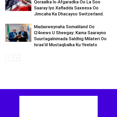
Qoraalka Is-Afgaradka Oo La Soo
Saaray Iyo Xafladda Saxeexa Oo
Jimcaha Ka Dhacayso Switzerland.
Madaxweynaha Somaliland Oo
I24news U Sheegay: Kama Saarayno
Suurtagalnimada Saldhig Milateri Oo
Israa’iil Mustaqbalka Ku Yeelato