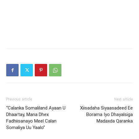
Previous article
Next article
“Calanka Somaliland Ayaan U
Xiisadaha Siyaasadeed Ee
Dhaartay, Mana Dhex
Borama Iyo Dhayalsiga
Fadhiisanayo Meel Calan
Madaxda Qaranka
Somaliya Uu Yaalo”