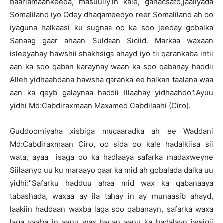
baarlamaankeeda, masuuliyiin kale, ganacsato,jaaliyada
Somaliland iyo Odey dhaqameedyo reer Somaliland ah oo
iyaguna halkaasi ku sugnaa oo ka soo jeeday gobalka
Sanaag gaar ahaan Suldaan Siciid. Markaa waxaan
isleeyahay hawshii shakhsiga ahayd iyo tii qarankaba intii
aan ka soo qaban karaynay waan ka soo qabanay haddii
Alleh yidhaahdana hawsha qaranka ee halkan taalana waa
aan ka qeyb galaynaa haddii Illaahay yidhaahdo".Ayuu
yidhi Md:Cabdiraxmaan Maxamed Cabdilaahi (Ciro).
Guddoomiyaha xisbiga mucaaradka ah ee Waddani
Md:Cabdiraxmaan Ciro, oo sida oo kale hadalkiisa sii
wata, ayaa isaga oo ka hadlaaya safarka madaxweyne
Siilaanyo uu ku maraayo qaar ka mid ah gobalada dalka uu
yidhi:"Safarku hadduu ahaa mid wax ka qabanaaya
tabashada, waxaa ay ila tahay in ay munaasib ahayd,
laakiin haddaan waxba laga soo qabanayn, safarka waxa
laga yaaba in aanu wax badan aanu ka badalayn jawigii