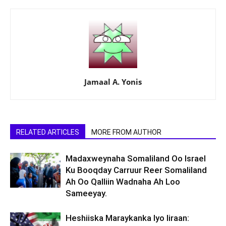
Jamaal A. Yonis
RELATED ARTICLES
MORE FROM AUTHOR
Madaxweynaha Somaliland Oo Israel
Ku Booqday Carruur Reer Somaliland
Ah Oo Qalliin Wadnaha Ah Loo
Sameeyay.
Heshiiska Maraykanka Iyo Iiraan: