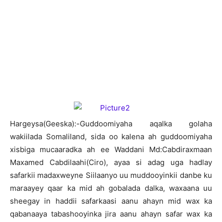
H
argeysa(Geeska):-Guddoomiyaha aqalka golaha
wakiilada Somaliland, sida oo kalena ah guddoomiyaha
xisbiga mucaaradka ah ee Waddani Md:Cabdiraxmaan
Maxamed Cabdilaahi(Ciro), ayaa si adag uga hadlay
safarkii madaxweyne Siilaanyo uu muddooyinkii danbe ku
maraayey qaar ka mid ah gobalada dalka, waxaana uu
sheegay in haddii safarkaasi aanu ahayn mid wax ka
qabanaaya tabashooyinka jira aanu ahayn safar wax ka