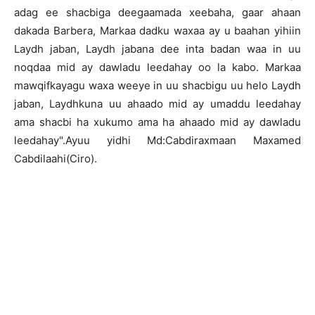
adag ee shacbiga deegaamada xeebaha, gaar ahaan
dakada Barbera, Markaa dadku waxaa ay u baahan yihiin
Laydh jaban, Laydh jabana dee inta badan waa in uu
noqdaa mid ay dawladu leedahay oo la kabo. Markaa
mawqifkayagu waxa weeye in uu shacbigu uu helo Laydh
jaban, Laydhkuna uu ahaado mid ay umaddu leedahay
ama shacbi ha xukumo ama ha ahaado mid ay dawladu
leedahay".Ayuu yidhi Md:Cabdiraxmaan Maxamed
Cabdilaahi(Ciro).