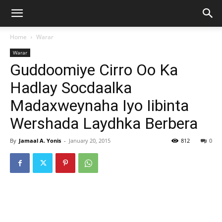
Home
Warar
Warar
Guddoomiye Cirro Oo Ka
Hadlay Socdaalka
Madaxweynaha Iyo Iibinta
Wershada Laydhka Berbera
By
Jamaal A. Yonis
-
January 20, 2015
812
0