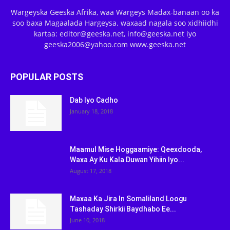
Wargeyska Geeska Afrika, waa Wargeys Madax-banaan oo ka
soo baxa Magaalada Hargeysa. waxaad nagala soo xidhiidhi
kartaa: editor@geeska.net, info@geeska.net iyo
geeska2006@yahoo.com www.geeska.net
POPULAR POSTS
Dab Iyo Cadho
January 18, 2018
Maamul Mise Hoggaamiye: Qeexdooda,
Waxa Ay Ku Kala Duwan Yihiin Iyo...
August 17, 2018
Maxaa Ka Jira In Somaliland Loogu
Tashaday Shirkii Baydhabo Ee...
June 10, 2018