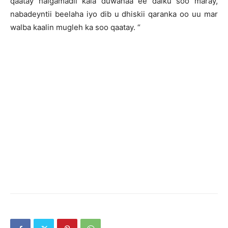
qaatay halgamadii kala duwanaa ee dalku soo maray,
nabadeyntii beelaha iyo dib u dhiskii qaranka oo uu mar
walba kaalin mugleh ka soo qaatay. “