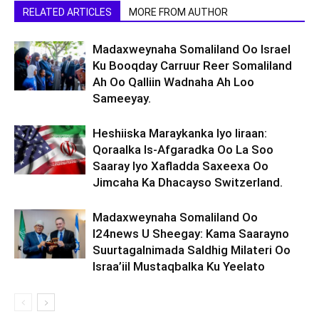
RELATED ARTICLES
MORE FROM AUTHOR
Madaxweynaha Somaliland Oo Israel
Ku Booqday Carruur Reer Somaliland
Ah Oo Qalliin Wadnaha Ah Loo
Sameeyay.
Heshiiska Maraykanka Iyo Iiraan:
Qoraalka Is-Afgaradka Oo La Soo
Saaray Iyo Xafladda Saxeexa Oo
Jimcaha Ka Dhacayso Switzerland.
Madaxweynaha Somaliland Oo
I24news U Sheegay: Kama Saarayno
Suurtagalnimada Saldhig Milateri Oo
Israa’iil Mustaqbalka Ku Yeelato