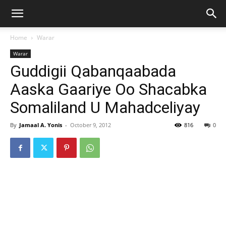
Home
Warar
Warar
Guddigii Qabanqaabada
Aaska Gaariye Oo Shacabka
Somaliland U Mahadceliyay
By
Jamaal A. Yonis
-
October 9, 2012
816
0