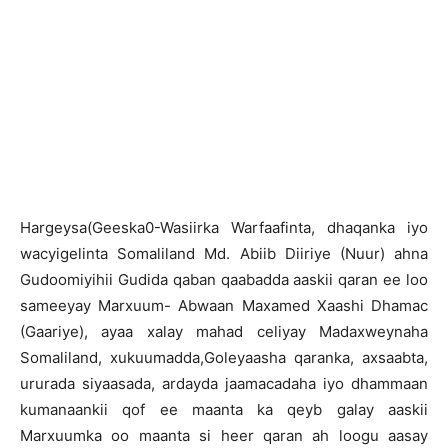
H
argeysa(Geeska0-Wasiirka Warfaafinta, dhaqanka iyo
wacyigelinta Somaliland Md. Abiib Diiriye (Nuur) ahna
Gudoomiyihii Gudida qaban qaabadda aaskii qaran ee loo
sameeyay Marxuum- Abwaan Maxamed Xaashi Dhamac
(Gaariye), ayaa xalay mahad celiyay Madaxweynaha
Somaliland, xukuumadda,Goleyaasha qaranka, axsaabta,
ururada siyaasada, ardayda jaamacadaha iyo dhammaan
kumanaankii qof ee maanta ka qeyb galay aaskii
Marxuumka oo maanta si heer qaran ah loogu aasay