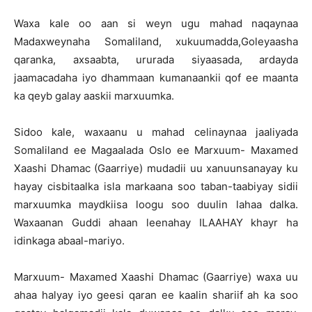
Waxa kale oo aan si weyn ugu mahad naqaynaa
Madaxweynaha Somaliland, xukuumadda,Goleyaasha
qaranka, axsaabta, ururada siyaasada, ardayda
jaamacadaha iyo dhammaan kumanaankii qof ee maanta
ka qeyb galay aaskii marxuumka.
Sidoo kale, waxaanu u mahad celinaynaa jaaliyada
Somaliland ee Magaalada Oslo ee Marxuum- Maxamed
Xaashi Dhamac (Gaarriye) mudadii uu xanuunsanayay ku
hayay cisbitaalka isla markaana soo taban-taabiyay sidii
marxuumka maydkiisa loogu soo duulin lahaa dalka.
Waxaanan Guddi ahaan leenahay ILAAHAY khayr ha
idinkaga abaal-mariyo.
Marxuum- Maxamed Xaashi Dhamac (Gaarriye) waxa uu
ahaa halyay iyo geesi qaran ee kaalin shariif ah ka soo