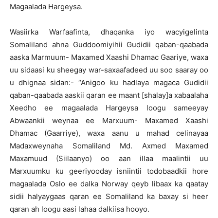
Magaalada Hargeysa.
Wasiirka Warfaafinta, dhaqanka iyo wacyigelinta
Somaliland ahna Guddoomiyihii Gudidii qaban-qaabada
aaska Marmuum- Maxamed Xaashi Dhamac Gaariye, waxa
uu sidaasi ku sheegay war-saxaafadeed uu soo saaray oo
u dhignaa sidan:- “Anigoo ku hadlaya magaca Gudidii
qaban-qaabada aaskii qaran ee maant [shalay]a xabaalaha
Xeedho ee magaalada Hargeysa loogu sameeyay
Abwaankii weynaa ee Marxuum- Maxamed Xaashi
Dhamac (Gaarriye), waxa aanu u mahad celinayaa
Madaxweynaha Somaliland Md. Axmed Maxamed
Maxamuud (Siilaanyo) oo aan illaa maalintii uu
Marxuumku ku geeriyooday isniintii todobaadkii hore
magaalada Oslo ee dalka Norway qeyb libaax ka qaatay
sidii halyaygaas qaran ee Somaliland ka baxay si heer
qaran ah loogu aasi lahaa dalkiisa hooyo.