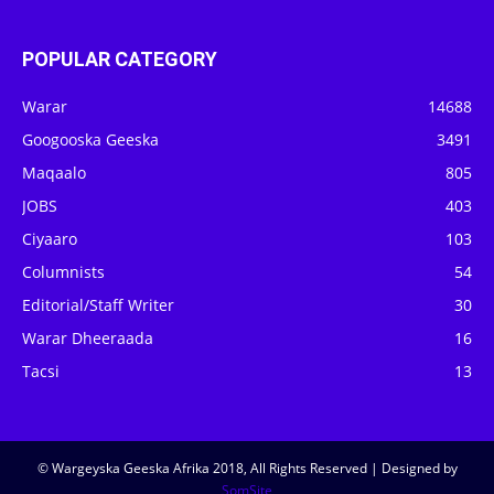
POPULAR CATEGORY
Warar
14688
Googooska Geeska
3491
Maqaalo
805
JOBS
403
Ciyaaro
103
Columnists
54
Editorial/Staff Writer
30
Warar Dheeraada
16
Tacsi
13
© Wargeyska Geeska Afrika 2018, All Rights Reserved | Designed by
SomSite