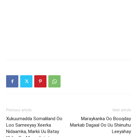
Previous article
Next article
Xukuumadda Somaliland Oo
Maraykanka Oo Booqday
Loo Sameeyay Xeerka
Markab Dagaal Oo Uu Shiinuhu
Nidaamka, Markii Uu Batay
Leeyahay