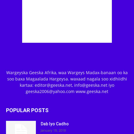
Wargeyska Geeska Afrika, waa Wargeys Madax-banaan oo ka
soo baxa Magaalada Hargeysa. waxaad nagala soo xidhiidhi
kartaa: editor@geeska.net, info@geeska.net iyo
geeska2006@yahoo.com www.geeska.net
POPULAR POSTS
Dab Iyo Cadho
January 18, 2018