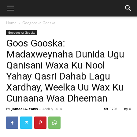
Home
Googooska Geeska
Googooska Geeska
Goos Gooska:
Madaxweynaha Dunida Ugu
Qanisani Waxa Ku Nool
Yahay Qasri Dahab Lagu
Xardhay, Weelka Uu Wax Ku
Cunaana Waa Dheeman
By
Jamaal A. Yonis
-
April 8, 2014
1726
0