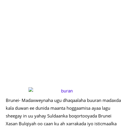
Brunei- Madaxweynaha ugu dhaqaalaha buuran madaxda
kala duwan ee dunida maanta hoggaamisa ayaa lagu
sheegay in uu yahay Suldaanka boqortooyada Brunei
Xasan Bulqiyah oo caan ku ah xarrakada iyo isticmaalka