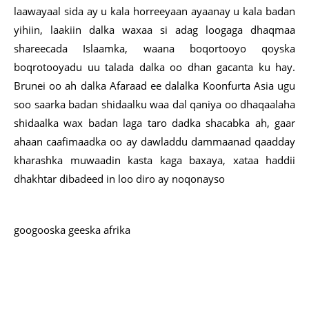
laawayaal sida ay u kala horreeyaan ayaanay u kala badan
yihiin, laakiin dalka waxaa si adag loogaga dhaqmaa
shareecada Islaamka, waana boqortooyo qoyska
boqrotooyadu uu talada dalka oo dhan gacanta ku hay.
Brunei oo ah dalka Afaraad ee dalalka Koonfurta Asia ugu
soo saarka badan shidaalku waa dal qaniya oo dhaqaalaha
shidaalka wax badan laga taro dadka shacabka ah, gaar
ahaan caafimaadka oo ay dawladdu dammaanad qaadday
kharashka muwaadin kasta kaga baxaya, xataa haddii
dhakhtar dibadeed in loo diro ay noqonayso
googooska geeska afrika