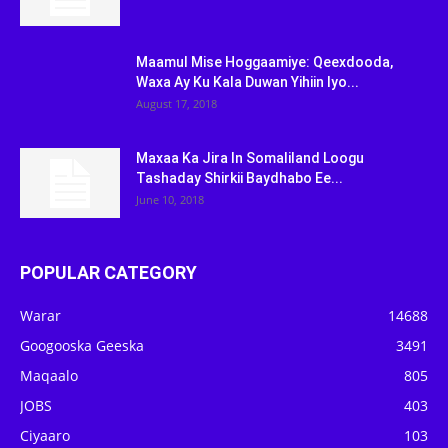
Maamul Mise Hoggaamiye: Qeexdooda,
Waxa Ay Ku Kala Duwan Yihiin Iyo...
August 17, 2018
Maxaa Ka Jira In Somaliland Loogu
Tashaday Shirkii Baydhabo Ee...
June 10, 2018
POPULAR CATEGORY
Warar
14688
Googooska Geeska
3491
Maqaalo
805
JOBS
403
Ciyaaro
103