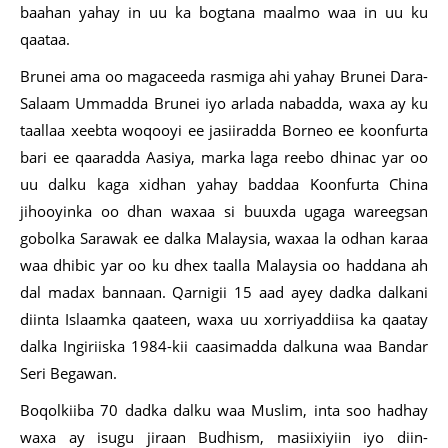
baahan yahay in uu ka bogtana maalmo waa in uu ku
qaataa.
Brunei ama oo magaceeda rasmiga ahi yahay Brunei Dara-
Salaam Ummadda Brunei iyo arlada nabadda, waxa ay ku
taallaa xeebta woqooyi ee jasiiradda Borneo ee koonfurta
bari ee qaaradda Aasiya, marka laga reebo dhinac yar oo
uu dalku kaga xidhan yahay baddaa Koonfurta China
jihooyinka oo dhan waxaa si buuxda ugaga wareegsan
gobolka Sarawak ee dalka Malaysia, waxaa la odhan karaa
waa dhibic yar oo ku dhex taalla Malaysia oo haddana ah
dal madax bannaan. Qarnigii 15 aad ayey dadka dalkani
diinta Islaamka qaateen, waxa uu xorriyaddiisa ka qaatay
dalka Ingiriiska 1984-kii caasimadda dalkuna waa Bandar
Seri Begawan.
Boqolkiiba 70 dadka dalku waa Muslim, inta soo hadhay
waxa ay isugu jiraan Budhism, masiixiyiin iyo diin-