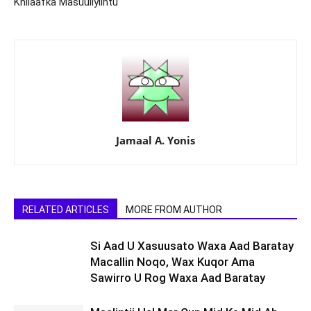
Khilaafka Masuuliyiintu
Jamaal A. Yonis
RELATED ARTICLES
MORE FROM AUTHOR
Si Aad U Xasuusato Waxa Aad Baratay
Macallin Noqo, Wax Kuqor Ama
Sawirro U Rog Waxa Aad Baratay