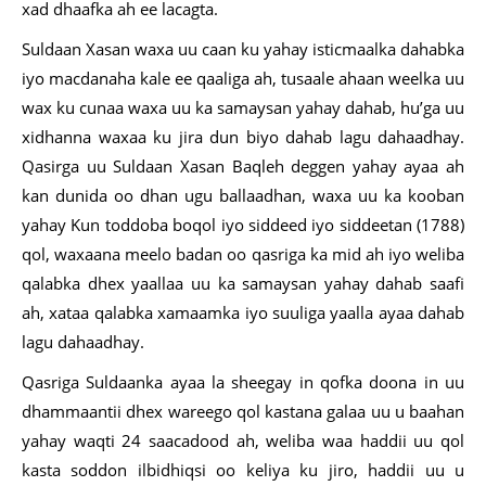
xad dhaafka ah ee lacagta.
Suldaan Xasan waxa uu caan ku yahay isticmaalka dahabka
iyo macdanaha kale ee qaaliga ah, tusaale ahaan weelka uu
wax ku cunaa waxa uu ka samaysan yahay dahab, hu’ga uu
xidhanna waxaa ku jira dun biyo dahab lagu dahaadhay.
Qasirga uu Suldaan Xasan Baqleh deggen yahay ayaa ah
kan dunida oo dhan ugu ballaadhan, waxa uu ka kooban
yahay Kun toddoba boqol iyo siddeed iyo siddeetan (1788)
qol, waxaana meelo badan oo qasriga ka mid ah iyo weliba
qalabka dhex yaallaa uu ka samaysan yahay dahab saafi
ah, xataa qalabka xamaamka iyo suuliga yaalla ayaa dahab
lagu dahaadhay.
Qasriga Suldaanka ayaa la sheegay in qofka doona in uu
dhammaantii dhex wareego qol kastana galaa uu u baahan
yahay waqti 24 saacadood ah, weliba waa haddii uu qol
kasta soddon ilbidhiqsi oo keliya ku jiro, haddii uu u