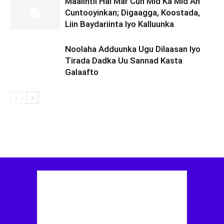
Maalintii Hal Mar Cun Mid Ka Mid Ah
Cuntooyinkan; Digaagga, Koostada,
Liin Baydariinta Iyo Kalluunka
Noolaha Adduunka Ugu Dilaasan Iyo
Tirada Dadka Uu Sannad Kasta
Galaafto