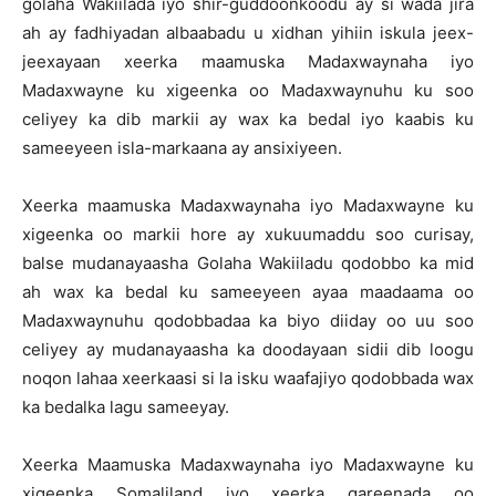
golaha Wakiilada iyo shir-guddoonkoodu ay si wada jira
ah ay fadhiyadan albaabadu u xidhan yihiin iskula jeex-
jeexayaan xeerka maamuska Madaxwaynaha iyo
Madaxwayne ku xigeenka oo Madaxwaynuhu ku soo
celiyey ka dib markii ay wax ka bedal iyo kaabis ku
sameeyeen isla-markaana ay ansixiyeen.
Xeerka maamuska Madaxwaynaha iyo Madaxwayne ku
xigeenka oo markii hore ay xukuumaddu soo curisay,
balse mudanayaasha Golaha Wakiiladu qodobbo ka mid
ah wax ka bedal ku sameeyeen ayaa maadaama oo
Madaxwaynuhu qodobbadaa ka biyo diiday oo uu soo
celiyey ay mudanayaasha ka doodayaan sidii dib loogu
noqon lahaa xeerkaasi si la isku waafajiyo qodobbada wax
ka bedalka lagu sameeyay.
Xeerka Maamuska Madaxwaynaha iyo Madaxwayne ku
xigeenka Somaliland iyo xeerka qareenada oo