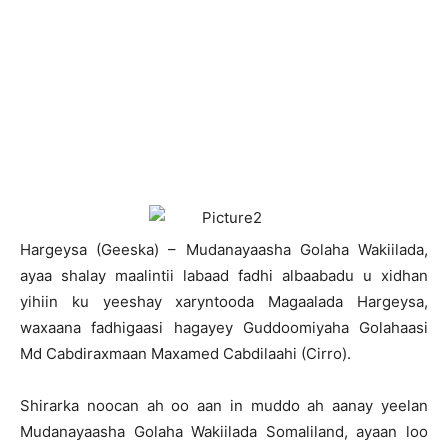
H
argeysa (Geeska) – Mudanayaasha Golaha Wakiilada,
ayaa shalay maalintii labaad fadhi albaabadu u xidhan
yihiin ku yeeshay xaryntooda Magaalada Hargeysa,
waxaana fadhigaasi hagayey Guddoomiyaha Golahaasi
Md Cabdiraxmaan Maxamed Cabdilaahi (Cirro).
Shirarka noocan ah oo aan in muddo ah aanay yeelan
Mudanayaasha Golaha Wakiilada Somaliland, ayaan loo