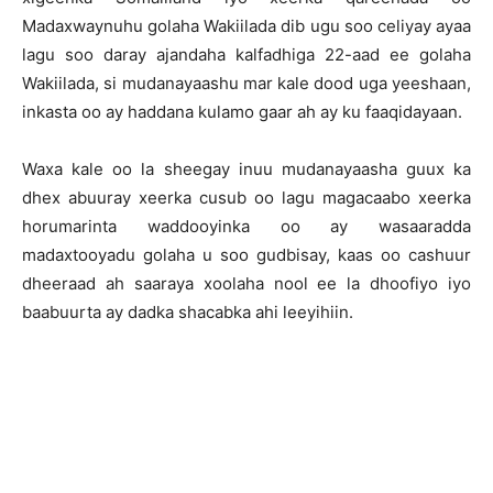
Madaxwaynuhu golaha Wakiilada dib ugu soo celiyay ayaa
lagu soo daray ajandaha kalfadhiga 22-aad ee golaha
Wakiilada, si mudanayaashu mar kale dood uga yeeshaan,
inkasta oo ay haddana kulamo gaar ah ay ku faaqidayaan.
Waxa kale oo la sheegay inuu mudanayaasha guux ka
dhex abuuray xeerka cusub oo lagu magacaabo xeerka
horumarinta waddooyinka oo ay wasaaradda
madaxtooyadu golaha u soo gudbisay, kaas oo cashuur
dheeraad ah saaraya xoolaha nool ee la dhoofiyo iyo
baabuurta ay dadka shacabka ahi leeyihiin.