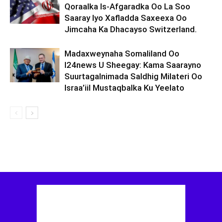
Qoraalka Is-Afgaradka Oo La Soo
Saaray Iyo Xafladda Saxeexa Oo
Jimcaha Ka Dhacayso Switzerland.
Madaxweynaha Somaliland Oo
I24news U Sheegay: Kama Saarayno
Suurtagalnimada Saldhig Milateri Oo
Israa’iil Mustaqbalka Ku Yeelato