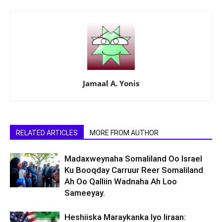
Jamaal A. Yonis
RELATED ARTICLES
MORE FROM AUTHOR
Madaxweynaha Somaliland Oo Israel
Ku Booqday Carruur Reer Somaliland
Ah Oo Qalliin Wadnaha Ah Loo
Sameeyay.
Heshiiska Maraykanka Iyo Iiraan: