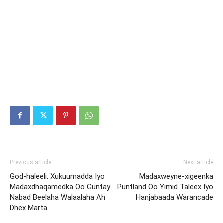
Previous article
Next article
God-haleeli: Xukuumadda Iyo
Madaxweyne-xigeenka
Madaxdhaqamedka Oo Guntay
Puntland Oo Yimid Taleex Iyo
Nabad Beelaha Walaalaha Ah
Hanjabaada Warancade
Dhex Marta