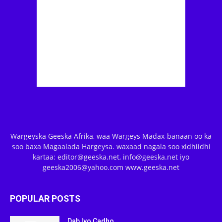
Wargeyska Geeska Afrika, waa Wargeys Madax-banaan oo ka
soo baxa Magaalada Hargeysa. waxaad nagala soo xidhiidhi
kartaa: editor@geeska.net, info@geeska.net iyo
geeska2006@yahoo.com www.geeska.net
POPULAR POSTS
Dab Iyo Cadho