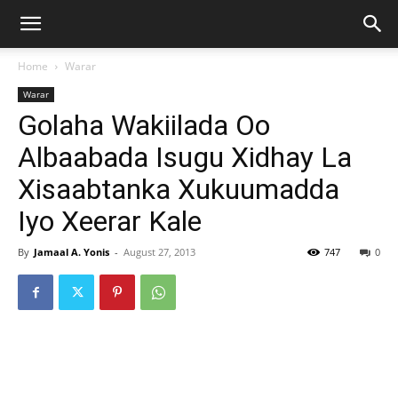
Home
Warar
Warar
Golaha Wakiilada Oo
Albaabada Isugu Xidhay La
Xisaabtanka Xukuumadda
Iyo Xeerar Kale
By
Jamaal A. Yonis
-
August 27, 2013
747
0