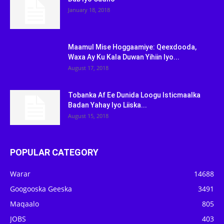
January 18, 2018
Maamul Mise Hoggaamiye: Qeexdooda,
Waxa Ay Ku Kala Duwan Yihiin Iyo...
August 17, 2018
Tobanka Af Ee Dunida Loogu Isticmaalka
Badan Yahay Iyo Liiska...
August 15, 2018
POPULAR CATEGORY
Warar
14688
Googooska Geeska
3491
Maqaalo
805
JOBS
403