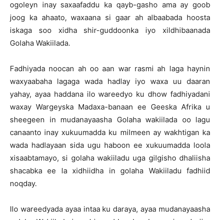
ogoleyn inay saxaafaddu ka qayb-gasho ama ay goob
joog ka ahaato, waxaana si gaar ah albaabada hoosta
iskaga soo xidha shir-guddoonka iyo xildhibaanada
Golaha Wakiilada.
Fadhiyada noocan ah oo aan war rasmi ah laga haynin
waxyaabaha lagaga wada hadlay iyo waxa uu daaran
yahay, ayaa haddana ilo wareedyo ku dhow fadhiyadani
waxay Wargeyska Madaxa-banaan ee Geeska Afrika u
sheegeen in mudanayaasha Golaha wakiilada oo lagu
canaanto inay xukuumadda ku milmeen ay wakhtigan ka
wada hadlayaan sida ugu haboon ee xukuumadda loola
xisaabtamayo, si golaha wakiiladu uga gilgisho dhaliisha
shacabka ee la xidhiidha in golaha Wakiiladu fadhiid
noqday.
Ilo wareedyada ayaa intaa ku daraya, ayaa mudanayaasha