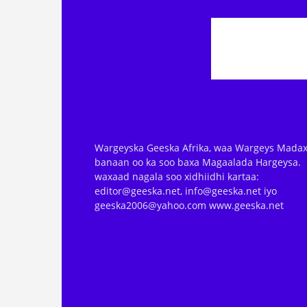
Wargeyska Geeska Afrika, waa Wargeys Madax
banaan oo ka soo baxa Magaalada Hargeysa.
waxaad nagala soo xidhiidhi kartaa:
editor@geeska.net, info@geeska.net iyo
geeska2006@yahoo.com www.geeska.net