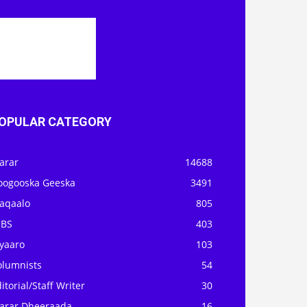
OPULAR CATEGORY
arar
14688
oogooska Geeska
3491
aqaalo
805
OBS
403
iyaaro
103
olumnists
54
itorial/Staff Writer
30
arar Dheeraada
16