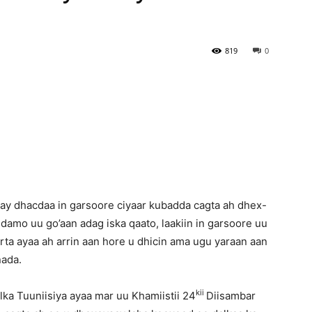
Newspaper
819
0
ay dhacdaa in garsoore ciyaar kubadda cagta ah dhex-
amo uu go’aan adag iska qaato, laakiin in garsoore uu
rta ayaa ah arrin aan hore u dhicin ama ugu yaraan aan
nada.
kii
lka Tuuniisiya ayaa mar uu Khamiistii 24
Diisambar