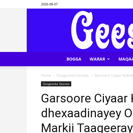
2026-08-07
BOGGA
WARAR
MAQA
Home
Googooska Geeska
Garsoore Ciyaar Kubad
Googooska Geeska
Garsoore Ciyaar
dhexaadinayey O
Markii Taageeray