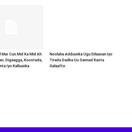
Noolaha Adduunka Ugu Dilaasan Iyo
Tirada Dadka Uu Sannad Kasta
Galaafto
al Mar Cun Mid Ka Mid Ah
an; Digaagga, Koostada,
inta Iyo Kalluunka