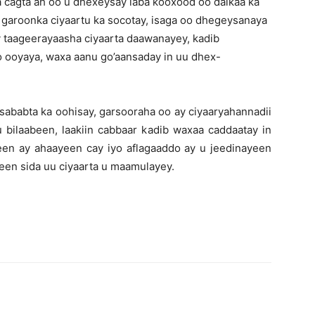
cagta ah oo u dhexeysay laba kooxood oo dalkaa ka
 garoonka ciyaartu ka socotay, isaga oo dhegeysanaya
 taageerayaasha ciyaarta daawanayey, kadib
oo ooyaya, waxa aanu go’aansaday in uu dhex-
sababta ka oohisay, garsooraha oo ay ciyaaryahannadii
 bilaabeen, laakiin cabbaar kadib waxaa caddaatay in
en ay ahaayeen cay iyo aflagaaddo ay u jeedinayeen
geen sida uu ciyaarta u maamulayey.