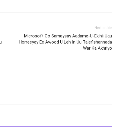
Next article
Microsoft Oo Samaysay Aadame-U-Ekihii Ugu
u
Horreeyey Ee Awood U Leh In Uu Talefishannada
War Ka Akhriyo