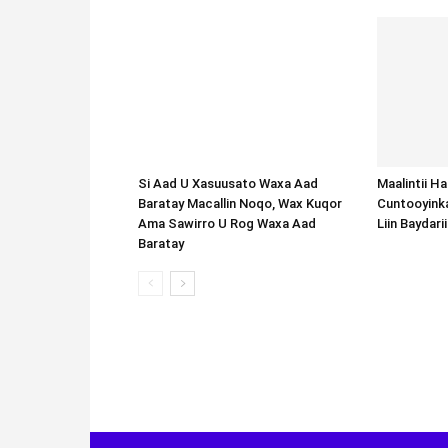
Si Aad U Xasuusato Waxa Aad
Baratay Macallin Noqo, Wax Kuqor
Ama Sawirro U Rog Waxa Aad
Baratay
Maalintii H
Cuntooyink
Liin Baydari