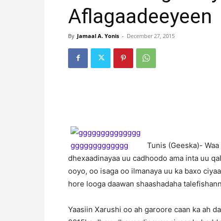
Aflagaadeeyeen
By
Jamaal A. Yonis
-
December 27, 2015
Tunis (Geeska)- Waa 
dhexaadinayaa uu cadhoodo ama inta uu qald
ooyo, oo isaga oo ilmanaya uu ka baxo ciyaa
hore looga daawan shaashadaha talefishan
Yaasiin Xarushi oo ah garoore caan ka ah da