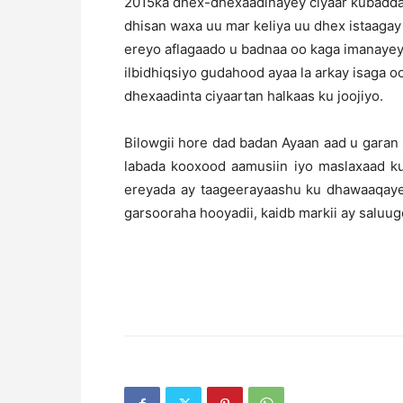
2015ka dhex-dhexaadinayey ciyaar kubadda 
dhisan waxa uu mar keliya uu dhex istaagay
ereyo aflagaado u badnaa oo kaga imanayey
ilbidhiqsiyo gudahood ayaa la arkay isaga 
dhexaadinta ciyaartan halkaas ku joojiyo.
Bilowgii hore dad badan Ayaan aad u garan 
labada kooxood aamusiin iyo maslaxaad ku
ereyada ay taageerayaashu ku dhawaaqaye
garsooraha hooyadii, kaidb markii ay saluu