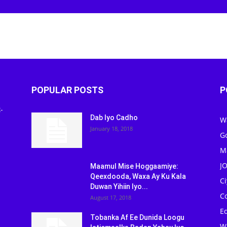
POPULAR POSTS
P
-
Dab Iyo Cadho
W
January 18, 2018
G
M
J
Maamul Mise Hoggaamiye:
Qeexdooda, Waxa Ay Ku Kala
C
Duwan Yihiin Iyo...
C
August 17, 2018
Ed
Tobanka Af Ee Dunida Loogu
W
Isticmaalka Badan Yahay Iyo