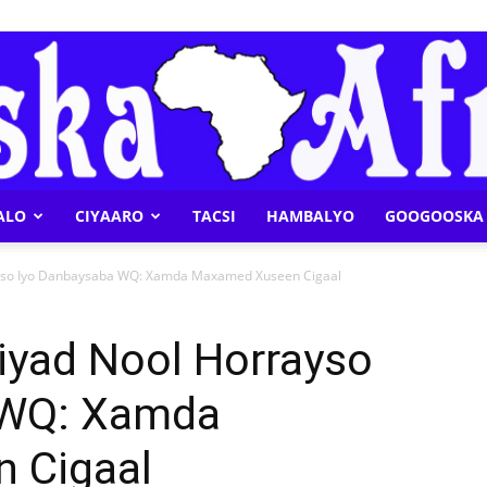
ALO
CIYAARO
TACSI
HAMBALYO
GOOGOOSKA 
Geeska
ayso Iyo Danbaysaba WQ: Xamda Maxamed Xuseen Cigaal
iyad Nool Horrayso
 WQ: Xamda
Afrika
 Cigaal