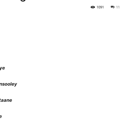
1091
11
Newspaper
ye
nsooley
taane
e