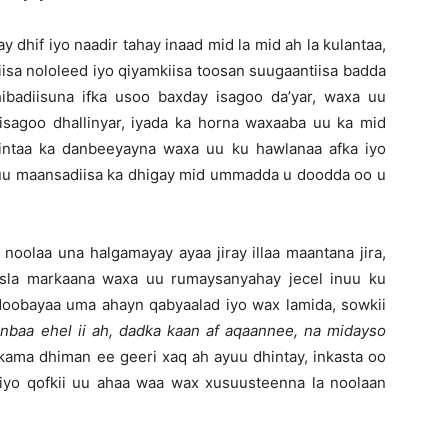
 dhif iyo naadir tahay inaad mid la mid ah la kulantaa,
iisa nololeed iyo qiyamkiisa toosan suugaantiisa badda
ibadiisuna ifka usoo baxday isagoo da’yar, waxa uu
y isagoo dhallinyar, iyada ka horna waxaaba uu ka mid
i intaa ka danbeeyayna waxa uu ku hawlanaa afka iyo
a uu maansadiisa ka dhigay mid ummadda u doodda oo u
noolaa una halgamayay ayaa jiray illaa maantana jira,
sla markaana waxa uu rumaysanyahay jecel inuu ku
doobayaa uma ahayn qabyaalad iyo wax lamida, sowkii
baa ehel ii ah, dadka kaan af aqaannee, na midayso
ama dhiman ee geeri xaq ah ayuu dhintay, inkasta oo
 iyo qofkii uu ahaa waa wax xusuusteenna la noolaan