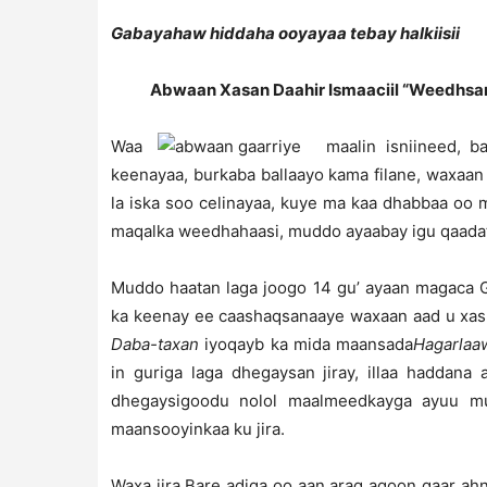
Gabayahaw hiddaha ooyayaa tebay halkiisii
Abwaan Xasan Daahir Ismaaciil “Weedhs
Waa
maalin isniineed, 
keenayaa, burkaba ballaayo kama filane, waxaa
la iska soo celinayaa, kuye ma kaa dhabbaa oo
maqalka weedhahaasi, muddo ayaabay igu qaadata
Muddo haatan laga joogo 14 gu’ ayaan magaca 
ka keenay ee caashaqsanaaye waxaan aad u xas
Daba-taxan
iyoqayb ka mida maansada
Hagarlaa
in guriga laga dhegaysan jiray, illaa haddan
dhegaysigoodu nolol maalmeedkayga ayuu mu
maansooyinkaa ku jira.
Waxa jira Bare adiga oo aan arag aqoon gaar ahn