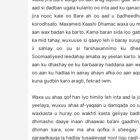
aad si dadban ugala kulanto oo inta aad ku qana
jira nooc kale oo Bare ah oo aad u badheedha
korodhsato. Maxamed Xaashi Dhamac waxa uu mud
aan wax badan ka barto. Kama baran sida loo gab
ka mid tahay, wuxuuse si qaayo leh ii baray suu
ii sahlay oo uu si farshaxannimo ku dhe
Soomaaliyeed leedahay amaba ay yeelan karto. I
aan ku dhashay ee ku barbaaray haddana aan we
oo aan ku hadlaa in aanay ahayn afka oo aan aq
kuna gudbin karo aragti, fekrad iwm.
Waxa uu ahaa qof han iyo himilo leh inta aad l
yeelaya, wuxuu ahaa af-yaqaan u damqada oo u 
waxkasta u huray oo wakhti kasta geliyay ba
dhimasho daaye inaan dhaawac ba’ani gaadhin.
dhiman kara, sow ma aha qofka ii sheegay i
garaadkayga la hadlay tusaaleyaal nool iigu caqli 