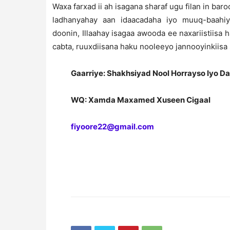
Waxa farxad ii ah isagana sharaf ugu filan in ba
ladhanyahay aan idaacadaha iyo muuq-baahi
doonin, Illaahay isagaa awooda ee naxariistiis
cabta, ruuxdiisana haku nooleeyo jannooyinkiisa 
Gaarriye: Shakhsiyad Nool Horrayso Iyo 
WQ: Xamda Maxamed Xuseen Cigaal
fiyoore22@gmail.com