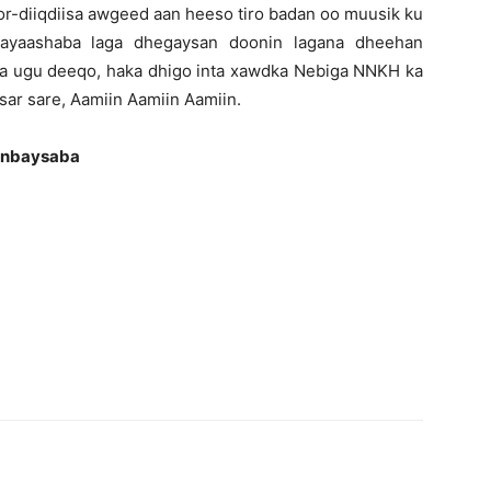
roor-diiqdiisa awgeed aan heeso tiro badan oo muusik ku
yayaashaba laga dhegaysan doonin lagana dheehan
a ha ugu deeqo, haka dhigo inta xawdka Nebiga NNKH ka
sar sare, Aamiin Aamiin Aamiin.
Danbaysaba