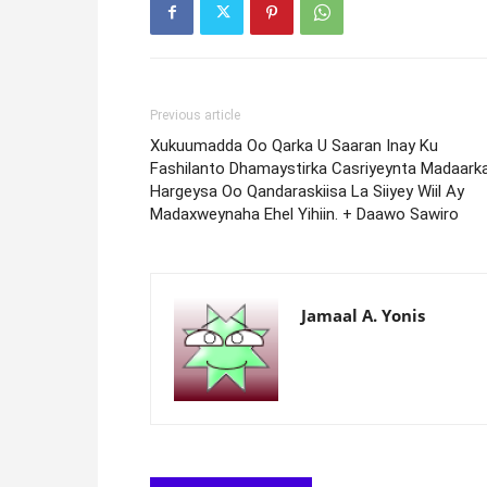
Previous article
Xukuumadda Oo Qarka U Saaran Inay Ku
Fashilanto Dhamaystirka Casriyeynta Madaark
Hargeysa Oo Qandaraskiisa La Siiyey Wiil Ay
Madaxweynaha Ehel Yihiin. + Daawo Sawiro
Jamaal A. Yonis