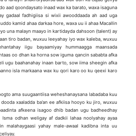
cdo aad qoondaysato inaad wax ka barato, waxa isaguna
y gadaal fadhigiisa si wixii awooddaada ah aad uga
do kamid ahaa darkaa hore, waxa uu ii ahaa Macallin
yo una malayn maayo in kartidayda dahsoon (talent) ay
gaan tiro badan, wuxuu leeyahay iyo wax kaleba, wuxuu
ehantahay iigu bayaamiyay hummaagga maansada
ntaas oo dhan ka horna sow iguma qancin sababta afka
li ugu baahanahay inaan barto, sow iima sheegin afka
aanno isla markaana wax ku qori karo oo ku qeexi karo
a joogto ama suugaantiisa weheshanaysana labadaba kuu
dooda xaaladda ba’an ee afkiisa hooyo ku jiro, wuxuu
dbaadinta afkeena isagoo dhib badan ugu badheedhay
 Isma odhan weligay af dadkii lahaa noolyahay ayaa
n malahaygaasi yahay male-awaal kadibna inta uu
celiyay.