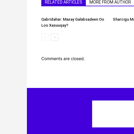
RELATED ARTICLES
MORE FROM AUTHOR
Qabridahar: Maxay Galabsadeen Oo
Sharcigu Ma
Loo Xasuuqay?
Comments are closed.