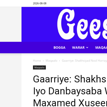
2026-08-08
BOGGA
WARAR
MAQA
Home
Maqaalo
Gaarriye: Shakhsiyad Nool Horr
Maqaalo
Gaarriye: Shakhs
Iyo Danbaysaba
Maxamed Xuseen