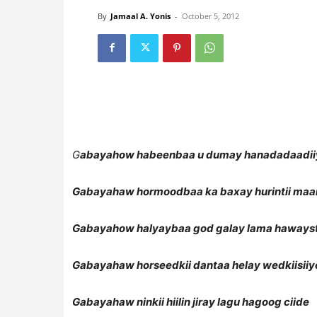
By
Jamaal A. Yonis
-
October 5, 2012
G
abayahow habeenbaa u dumay hanadadaadii
Gabayahaw hormoodbaa ka baxay hurintii maa
Gabayahow halyaybaa god galay lama haways
Gabayahaw horseedkii dantaa helay wedkiisiiy
Gabayahaw ninkii hiilin jiray lagu hagoog ciide