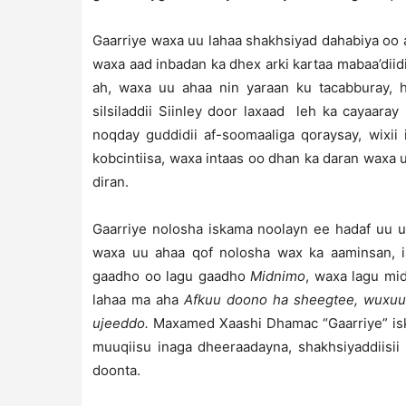
Gaarriye waxa uu lahaa shakhsiyad dahabiya oo ay
waxa aad inbadan ka dhex arki kartaa mabaa’diid
ah, waxa uu ahaa nin yaraan ku tacabburay, h
silsiladdii Siinley door laxaad leh ka cayaara
noqday guddidii af-soomaaliga qoraysay, wixi
kobcintiisa, waxa intaas oo dhan ka daran wax
diran.
Gaarriye nolosha iskama noolayn ee hadaf uu u 
waxa uu ahaa qof nolosha wax ka aaminsan, i
gaadho oo lagu gaadho
Midnimo
, waxa lagu mi
lahaa ma aha
Afkuu doono ha sheegtee, wuxuun
ujeeddo.
Maxamed Xaashi Dhamac “Gaarriye” isk
muuqiisu inaga dheeraadayna, shakhsiyaddiisii
doonta.