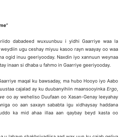
ame”
bariido dabadeed wuxuunbuu i yidhi Gaarriye waa la
n weydiin ugu ceshay miyuu kasoo rayn waayay oo waa
 ma ogid inuu geeriyooday. Naxdin iyo xannuun weynaa
y inaan si dhaba u fahmo in Gaarriye geeriyooday.
Gaarriye maqal ku bawsaday, ma hubo Hooyo iyo Aabo
uustaa cajalad ay ku duubanyihiin maansooyinka
Ergo
,
we
oo ay weheliso Duufaan oo Xasan-Genay leeyahay
a aniga oo aan saxayn sababta igu xidhaysay haddana
ddo ka mid ahaa illaa aan qaybay beyd kasta oo
a u lahayn shakhsiyadiisa aad wax uun ku cajab geliya