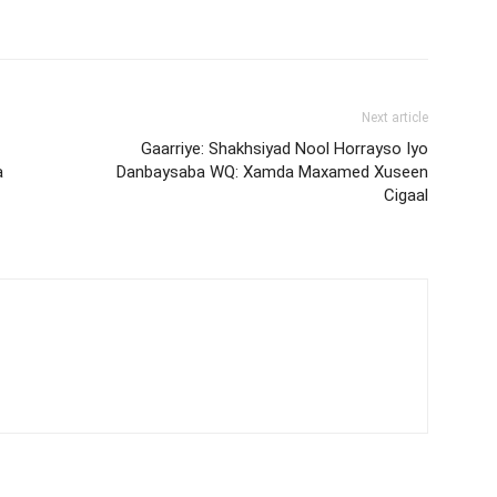
Next article
Gaarriye: Shakhsiyad Nool Horrayso Iyo
a
Danbaysaba WQ: Xamda Maxamed Xuseen
Cigaal