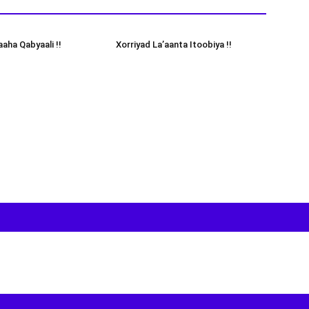
aha Qabyaali !!
Xorriyad La’aanta Itoobiya !!