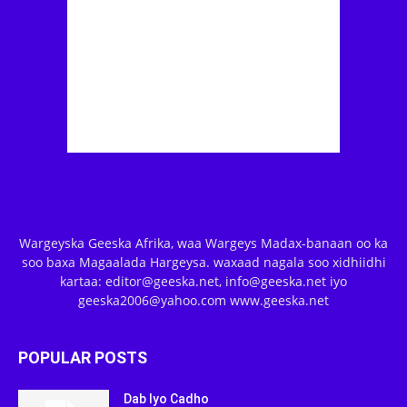
Wargeyska Geeska Afrika, waa Wargeys Madax-banaan oo ka
soo baxa Magaalada Hargeysa. waxaad nagala soo xidhiidhi
kartaa: editor@geeska.net, info@geeska.net iyo
geeska2006@yahoo.com www.geeska.net
POPULAR POSTS
Dab Iyo Cadho