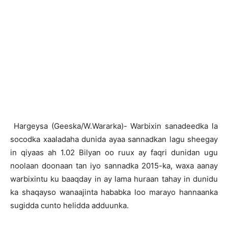
Hargeysa (Geeska/W.Wararka)- Warbixin sanadeedka la
socodka xaaladaha dunida ayaa sannadkan lagu sheegay
in qiyaas ah 1.02 Bilyan oo ruux ay faqri dunidan ugu
noolaan doonaan tan iyo sannadka 2015-ka, waxa aanay
warbixintu ku baaqday in ay lama huraan tahay in dunidu
ka shaqayso wanaajinta hababka loo marayo hannaanka
sugidda cunto helidda adduunka.