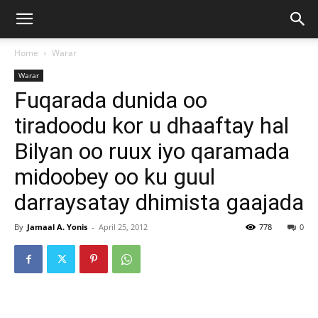
Home
Warar
Warar
Fuqarada dunida oo
tiradoodu kor u dhaaftay hal
Bilyan oo ruux iyo qaramada
midoobey oo ku guul
darraysatay dhimista gaajada
By
Jamaal A. Yonis
-
April 25, 2012
778
0