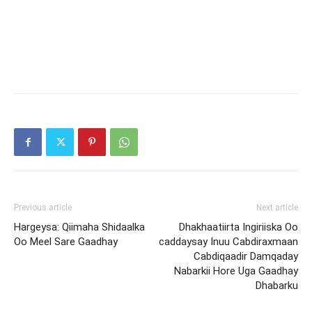
Previous article
Next article
Hargeysa: Qiimaha Shidaalka
Dhakhaatiirta Ingiriiska Oo
Oo Meel Sare Gaadhay
caddaysay Inuu Cabdiraxmaan
Cabdiqaadir Damqaday
Nabarkii Hore Uga Gaadhay
Dhabarku