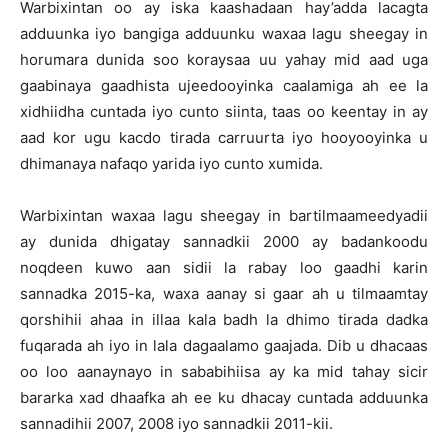
Warbixintan oo ay iska kaashadaan hay’adda lacagta
adduunka iyo bangiga adduunku waxaa lagu sheegay in
horumara dunida soo koraysaa uu yahay mid aad uga
gaabinaya gaadhista ujeedooyinka caalamiga ah ee la
xidhiidha cuntada iyo cunto siinta, taas oo keentay in ay
aad kor ugu kacdo tirada carruurta iyo hooyooyinka u
dhimanaya nafaqo yarida iyo cunto xumida.
Warbixintan waxaa lagu sheegay in bartilmaameedyadii
ay dunida dhigatay sannadkii 2000 ay badankoodu
noqdeen kuwo aan sidii la rabay loo gaadhi karin
sannadka 2015-ka, waxa aanay si gaar ah u tilmaamtay
qorshihii ahaa in illaa kala badh la dhimo tirada dadka
fuqarada ah iyo in lala dagaalamo gaajada. Dib u dhacaas
oo loo aanaynayo in sababihiisa ay ka mid tahay sicir
bararka xad dhaafka ah ee ku dhacay cuntada adduunka
sannadihii 2007, 2008 iyo sannadkii 2011-kii.