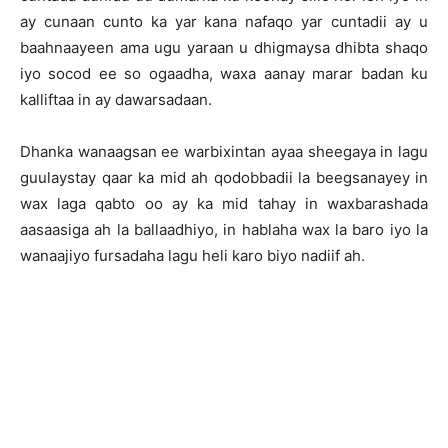
ay cunaan cunto ka yar kana nafaqo yar cuntadii ay u
baahnaayeen ama ugu yaraan u dhigmaysa dhibta shaqo
iyo socod ee so ogaadha, waxa aanay marar badan ku
kalliftaa in ay dawarsadaan.
Dhanka wanaagsan ee warbixintan ayaa sheegaya in lagu
guulaystay qaar ka mid ah qodobbadii la beegsanayey in
wax laga qabto oo ay ka mid tahay in waxbarashada
aasaasiga ah la ballaadhiyo, in hablaha wax la baro iyo la
wanaajiyo fursadaha lagu heli karo biyo nadiif ah.