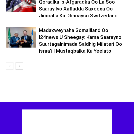
Qoraalka Is-Afgaradka Oo La Soo
Saaray Iyo Xafladda Saxeexa Oo
Jimcaha Ka Dhacayso Switzerland.
Madaxweynaha Somaliland Oo
I24news U Sheegay: Kama Saarayno
Suurtagalnimada Saldhig Milateri Oo
Israa’iil Mustaqbalka Ku Yeelato