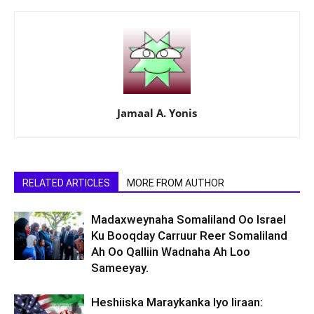
Jamaal A. Yonis
RELATED ARTICLES
MORE FROM AUTHOR
Madaxweynaha Somaliland Oo Israel
Ku Booqday Carruur Reer Somaliland
Ah Oo Qalliin Wadnaha Ah Loo
Sameeyay.
Heshiiska Maraykanka Iyo Iiraan: