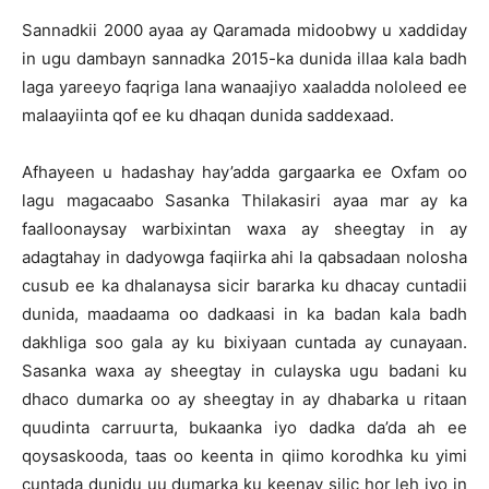
Sannadkii 2000 ayaa ay Qaramada midoobwy u xaddiday
in ugu dambayn sannadka 2015-ka dunida illaa kala badh
laga yareeyo faqriga lana wanaajiyo xaaladda nololeed ee
malaayiinta qof ee ku dhaqan dunida saddexaad.
Afhayeen u hadashay hay’adda gargaarka ee Oxfam oo
lagu magacaabo Sasanka Thilakasiri ayaa mar ay ka
faalloonaysay warbixintan waxa ay sheegtay in ay
adagtahay in dadyowga faqiirka ahi la qabsadaan nolosha
cusub ee ka dhalanaysa sicir bararka ku dhacay cuntadii
dunida, maadaama oo dadkaasi in ka badan kala badh
dakhliga soo gala ay ku bixiyaan cuntada ay cunayaan.
Sasanka waxa ay sheegtay in culayska ugu badani ku
dhaco dumarka oo ay sheegtay in ay dhabarka u ritaan
quudinta carruurta, bukaanka iyo dadka da’da ah ee
qoysaskooda, taas oo keenta in qiimo korodhka ku yimi
cuntada dunidu uu dumarka ku keenay silic hor leh iyo in