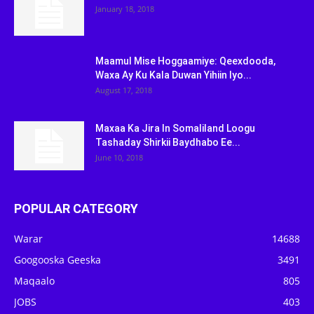
January 18, 2018
Maamul Mise Hoggaamiye: Qeexdooda,
Waxa Ay Ku Kala Duwan Yihiin Iyo...
August 17, 2018
Maxaa Ka Jira In Somaliland Loogu
Tashaday Shirkii Baydhabo Ee...
June 10, 2018
POPULAR CATEGORY
Warar
14688
Googooska Geeska
3491
Maqaalo
805
JOBS
403