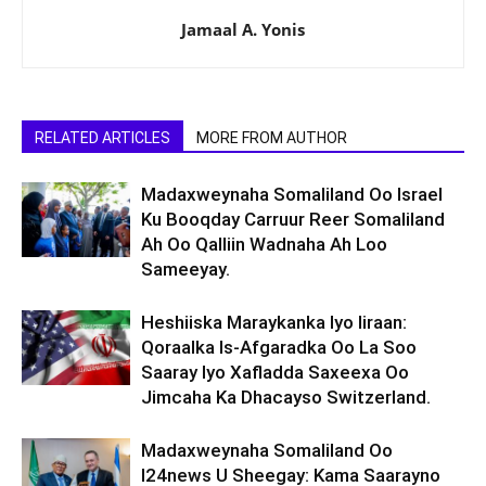
Jamaal A. Yonis
RELATED ARTICLES
MORE FROM AUTHOR
Madaxweynaha Somaliland Oo Israel
Ku Booqday Carruur Reer Somaliland
Ah Oo Qalliin Wadnaha Ah Loo
Sameeyay.
Heshiiska Maraykanka Iyo Iiraan:
Qoraalka Is-Afgaradka Oo La Soo
Saaray Iyo Xafladda Saxeexa Oo
Jimcaha Ka Dhacayso Switzerland.
Madaxweynaha Somaliland Oo
I24news U Sheegay: Kama Saarayno