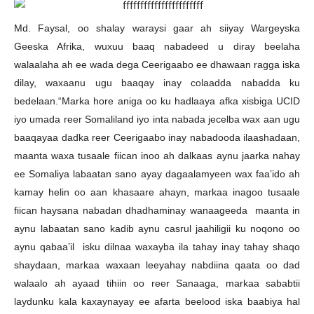
Md. Faysal, oo shalay waraysi gaar ah siiyay Wargeyska
Geeska Afrika, wuxuu baaq nabadeed u diray beelaha
walaalaha ah ee wada dega Ceerigaabo ee dhawaan ragga iska
dilay, waxaanu ugu baaqay inay colaadda nabadda ku
bedelaan.“Marka hore aniga oo ku hadlaaya afka xisbiga UCID
iyo umada reer Somaliland iyo inta nabada jecelba wax aan ugu
baaqayaa dadka reer Ceerigaabo inay nabadooda ilaashadaan,
maanta waxa tusaale fiican inoo ah dalkaas aynu jaarka nahay
ee Somaliya labaatan sano ayay dagaalamyeen wax faa’ido ah
kamay helin oo aan khasaare ahayn, markaa inagoo tusaale
fiican haysana nabadan dhadhaminay wanaageeda maanta in
aynu labaatan sano kadib aynu casrul jaahiligii ku noqono oo
aynu qabaa’il isku dilnaa waxayba ila tahay inay tahay shaqo
shaydaan, markaa waxaan leeyahay nabdiina qaata oo dad
walaalo ah ayaad tihiin oo reer Sanaaga, markaa sababtii
laydunku kala kaxaynayay ee afarta beelood iska baabiya hal