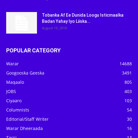
Tobanka Af Ee Dunida Loogu Isticmaalka
Badan Yahay Iyo Liiska...
August 15, 2018
POPULAR CATEGORY
Warar
14688
Googooska Geeska
3491
Maqaalo
805
JOBS
403
Ciyaaro
103
Columnists
54
Editorial/Staff Writer
30
Warar Dheeraada
16
Tacsi
13