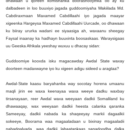
dhawaan u qoreen komishanka doorashooyinka oo ay ku
dalbadeen in loo buuxiyo jagada guddoomiyaha Wakiilada Md.
Cabdiraxmaan Maxamed Cabdillaahi iyo jagada maayar
xigeenka Hargeysa Maxamed Cabdillaahi Uurcade, oo dhawaan
ku biiray ururka wadani ee siyaasiga ah, waxaanu sheegay
Faysal inaanay ka hadhayn buuxinta boosaskaas. Waraysigaas
uu Geeska Afrikala yeeshay wuxuu u dhacay sidan:
Guddoomiye kooxda isku magacawday Awdal State waxay
doorteen madaxwayne iyo ku xigeen adigu sideed u aragtaa?
Awdal-State kaasu baryahanba way socotay horena umaanu
maqli jirin ee waxa keenayaa waxa weeye dadku waxbay
tirsanayaan, reer Awdal waxa weeyaan dadkii Somaliland ku
dhawaaqay, wax weeyaan dadkii heesta calanka qaranka
Sameeyay, dadkii nabada ka shaqeeyay markii dagaalkii
sokeeye, Boorama waa magaaladaan u bixinay magaaladii
nabadgalyada, waa dadkii labaatankaas sanadoodba dalka