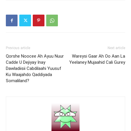
Previous article
Next article
Qorshe Noocee Ah Ayuu Nuur
Wareysi Gaar Ah Oo Aan La
Cadde U Dejiyay Inay
Yeelaney Mujaahid Cali Gurey
Dawladiisii Cabdilaahi Yuusuf
Ku Waajahdo Qaddiyada
Somaliland?