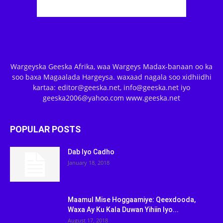
Wargeyska Geeska Afrika, waa Wargeys Madax-banaan oo ka
soo baxa Magaalada Hargeysa. waxaad nagala soo xidhiidhi
kartaa: editor@geeska.net, info@geeska.net iyo
geeska2006@yahoo.com www.geeska.net
POPULAR POSTS
Dab Iyo Cadho
January 18, 2018
Maamul Mise Hoggaamiye: Qeexdooda,
Waxa Ay Ku Kala Duwan Yihiin Iyo...
August 17, 2018