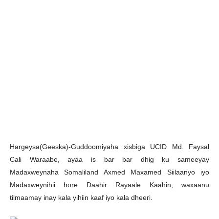
H
argeysa(Geeska)-Guddoomiyaha xisbiga UCID Md. Faysal
Cali Waraabe, ayaa is bar bar dhig ku sameeyay
Madaxweynaha Somaliland Axmed Maxamed Siilaanyo iyo
Madaxweynihii hore Daahir Rayaale Kaahin, waxaanu
tilmaamay inay kala yihiin kaaf iyo kala dheeri.