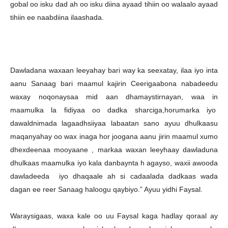
gobal oo isku dad ah oo isku diina ayaad tihiin oo walaalo ayaad
tihiin ee naabdiina ilaashada.
Dawladana waxaan leeyahay bari way ka seexatay, ilaa iyo inta
aanu Sanaag bari maamul kajirin Ceerigaabona nabadeedu
waxay noqonaysaa mid aan dhamaystirnayan, waa in
maamulka la fidiyaa oo dadka sharciga,horumarka iyo
dawaldnimada lagaadhsiiyaa labaatan sano ayuu dhulkaasu
maqanyahay oo wax inaga hor joogana aanu jirin maamul xumo
dhexdeenaa mooyaane , markaa waxan leeyhaay dawladuna
dhulkaas maamulka iyo kala danbaynta h agayso, waxii awooda
dawladeeda iyo dhaqaale ah si cadaalada dadkaas wada
dagan ee reer Sanaag haloogu qaybiyo.” Ayuu yidhi Faysal.
Waraysigaas, waxa kale oo uu Faysal kaga hadlay qoraal ay