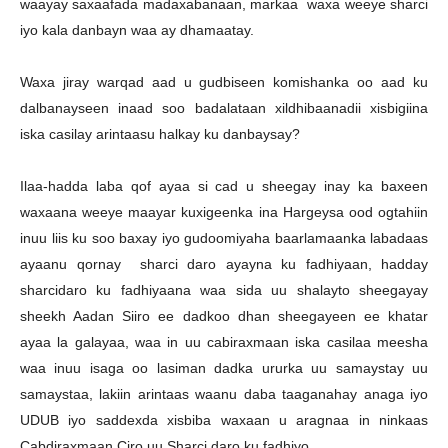
waayay saxaafada madaxabanaan, markaa waxa weeye sharci
iyo kala danbayn waa ay dhamaatay.
Waxa jiray warqad aad u gudbiseen komishanka oo aad ku
dalbanayseen inaad soo badalataan xildhibaanadii xisbigiina
iska casilay arintaasu halkay ku danbaysay?
Ilaa-hadda laba qof ayaa si cad u sheegay inay ka baxeen
waxaana weeye maayar kuxigeenka ina Hargeysa ood ogtahiin
inuu liis ku soo baxay iyo gudoomiyaha baarlamaanka labadaas
ayaanu qornay sharci daro ayayna ku fadhiyaan, hadday
sharcidaro ku fadhiyaana waa sida uu shalayto sheegayay
sheekh Aadan Siiro ee dadkoo dhan sheegayeen ee khatar
ayaa la galayaa, waa in uu cabiraxmaan iska casilaa meesha
waa inuu isaga oo lasiman dadka ururka uu samaystay uu
samaystaa, lakiin arintaas waanu daba taaganahay anaga iyo
UDUB iyo saddexda xisbiba waxaan u aragnaa in ninkaas
Cabdiraxmaan Ciro uu Sharci daro ku fadhiyo.