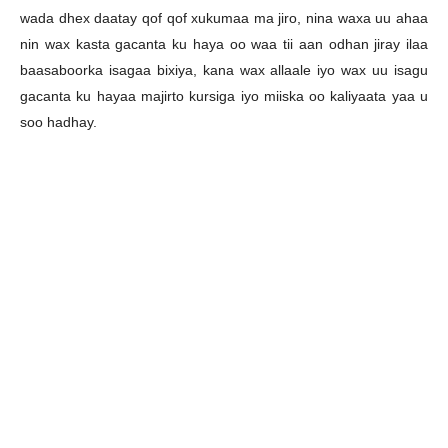
wada dhex daatay qof qof xukumaa ma jiro, nina waxa uu ahaa
nin wax kasta gacanta ku haya oo waa tii aan odhan jiray ilaa
baasaboorka isagaa bixiya, kana wax allaale iyo wax uu isagu
gacanta ku hayaa majirto kursiga iyo miiska oo kaliyaata yaa u
soo hadhay.