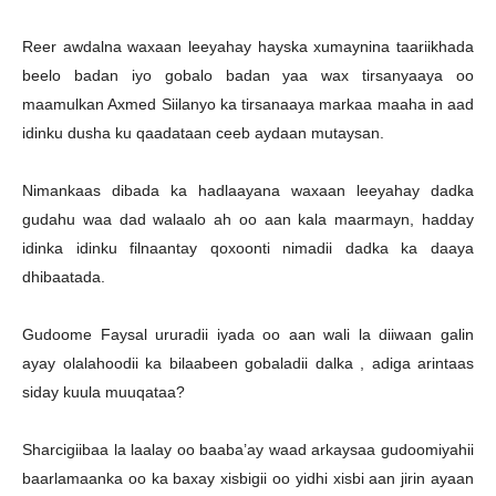
Reer awdalna waxaan leeyahay hayska xumaynina taariikhada
beelo badan iyo gobalo badan yaa wax tirsanyaaya oo
maamulkan Axmed Siilanyo ka tirsanaaya markaa maaha in aad
idinku dusha ku qaadataan ceeb aydaan mutaysan.
Nimankaas dibada ka hadlaayana waxaan leeyahay dadka
gudahu waa dad walaalo ah oo aan kala maarmayn, hadday
idinka idinku filnaantay qoxoonti nimadii dadka ka daaya
dhibaatada.
Gudoome Faysal ururadii iyada oo aan wali la diiwaan galin
ayay olalahoodii ka bilaabeen gobaladii dalka , adiga arintaas
siday kuula muuqataa?
Sharcigiibaa la laalay oo baaba’ay waad arkaysaa gudoomiyahii
baarlamaanka oo ka baxay xisbigii oo yidhi xisbi aan jirin ayaan