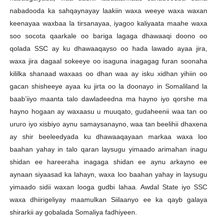
nabadooda ka sahqaynayay laakiin waxa weeye waxa waxan
keenayaa waxbaa la tirsanayaa, iyagoo kaliyaata maahe waxa
soo socota qaarkale oo bariga lagaga dhawaaqi doono oo
qolada SSC ay ku dhawaaqayso oo hada lawado ayaa jira,
waxa jira dagaal sokeeye oo isaguna inagagag furan soonaha
kililka shanaad waxaas oo dhan waa ay isku xidhan yihiin oo
gacan shisheeye ayaa ku jirta oo la doonayo in Somaliland la
baab’iiyo maanta talo dawladeedna ma hayno iyo qorshe ma
hayno hogaan ay waxaasu u muuqato, gudaheenii waa tan oo
ururo iyo xisbiyo aynu samaysanayno, waa tan beelihii dhaxena
ay shir beeleedyada ku dhawaaqayaan markaa waxa loo
baahan yahay in talo qaran laysugu yimaado arimahan inagu
shidan ee hareeraha inagaga shidan ee aynu arkayno ee
aynaan siyaasad ka lahayn, waxa loo baahan yahay in laysugu
yimaado sidii waxan looga gudbi lahaa. Awdal State iyo SSC
waxa dhiirigeliyay maamulkan Siilaanyo ee ka qayb galaya
shirarkii ay gobalada Somaliya fadhiyeen.