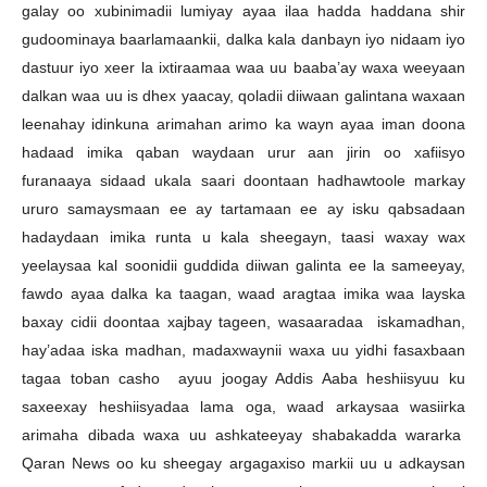
galay oo xubinimadii lumiyay ayaa ilaa hadda haddana shir
gudoominaya baarlamaankii, dalka kala danbayn iyo nidaam iyo
dastuur iyo xeer la ixtiraamaa waa uu baaba’ay waxa weeyaan
dalkan waa uu is dhex yaacay, qoladii diiwaan galintana waxaan
leenahay idinkuna arimahan arimo ka wayn ayaa iman doona
hadaad imika qaban waydaan urur aan jirin oo xafiisyo
furanaaya sidaad ukala saari doontaan hadhawtoole markay
ururo samaysmaan ee ay tartamaan ee ay isku qabsadaan
hadaydaan imika runta u kala sheegayn, taasi waxay wax
yeelaysaa kal soonidii guddida diiwan galinta ee la sameeyay,
fawdo ayaa dalka ka taagan, waad aragtaa imika waa layska
baxay cidii doontaa xajbay tageen, wasaaradaa iskamadhan,
hay’adaa iska madhan, madaxwaynii waxa uu yidhi fasaxbaan
tagaa toban casho ayuu joogay Addis Aaba heshiisyuu ku
saxeexay heshiisyadaa lama oga, waad arkaysaa wasiirka
arimaha dibada waxa uu ashkateeyay shabakadda wararka
Qaran News oo ku sheegay argagaxiso markii uu u adkaysan