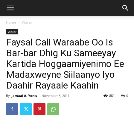
Home
Warar
Warar
Faysal Cali Waraabe Oo Is
Bar-bar Dhig Ku Sameeyay
Kartida Hoggaamiyenimo Ee
Madaxweyne Siilaanyo Iyo
Daahir Rayaale Kaahin
By
Jamaal A. Yonis
-
November 8, 2011
881
0