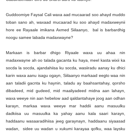
Guddoomiye Faysal Cali waxa aad mucaarad soo ahayd muddo
toban sano ah, waxaad mucaarad ku soo ahayd madaxweynii
hore ee Rayaale imikana Axmed Siilaanyo, bal is barbardhig
noogu samee labada madaxwayne?
Markaan is barbar dhigo Riyaale waxa uu ahaa nin
madaxwayne ah oo talada gacanta ku haya, meel kasta wixii ka
socda la socda, ajandahiisa ku socda, wasiiradu aanay ku dhici
karin waxa aanu isagu ogayn, Siilaanyo markaad eegto waa nin
aan taladii gacnta ku haynin, taladu ay baahsantahay, qorsho
dibadeed, mid gudeed, mid maaliyadeed midna aan lahayn,
waxa weeye nin aan hebelow aad qaldantahaye joog aan odhan
karayn, markaa waxa weeye mar haddii aanu masuulku
dadkiisa uu masuulka ka yahay aanu kala saari karayn,
haddaanu wasaaradihiisa jeeg garaynayn, haddaanu siyaasad
wadan, sidee uu wadan u xukumi karayaa qofku, waa laysku