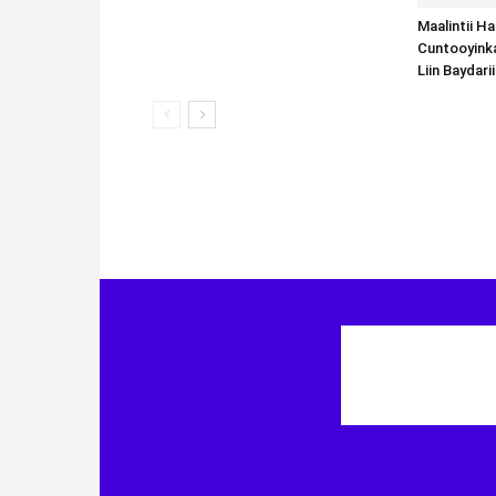
Maalintii H
Cuntooyink
Liin Baydari