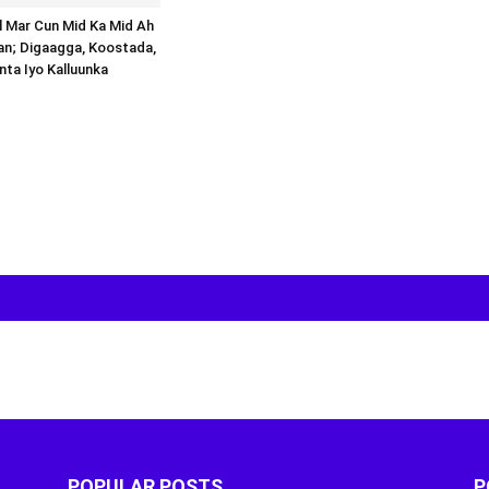
al Mar Cun Mid Ka Mid Ah
an; Digaagga, Koostada,
inta Iyo Kalluunka
POPULAR POSTS
P