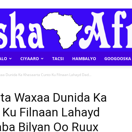
ALO
CIYAARO
TACSI
HAMBALYO
GOOGOOSKA 
Geeska
aa Dunida Ka Khasaarta Cunto Ku Filnaan Lahayd Dad...
ta Waxaa Dunida Ka
 Ku Filnaan Lahayd
Afrika
ba Bilyan Oo Ruux