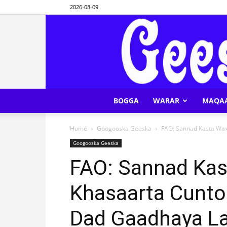
2026-08-09
BOGGA
WARAR
MAQA
Home
Googooska Geeska
FAO: Sannad Kasta Wax
Googooska Geeska
FAO: Sannad Kas
Khasaarta Cunto
Dad Gaadhaya La