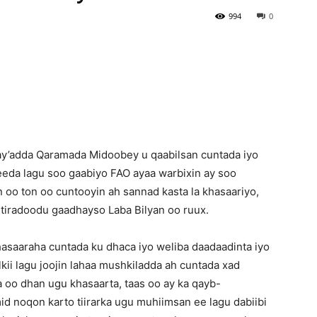
994
0
Newspaper
y’adda Qaramada Midoobey u qaabilsan cuntada iyo
eda lagu soo gaabiyo FAO ayaa warbixin ay soo
n oo ton oo cuntooyin ah sannad kasta la khasaariyo,
d tiradoodu gaadhayso Laba Bilyan oo ruux.
asaaraha cuntada ku dhaca iyo weliba daadaadinta iyo
kii lagu joojin lahaa mushkiladda ah cuntada xad
 oo dhan ugu khasaarta, taas oo ay ka qayb-
mid noqon karto tiirarka ugu muhiimsan ee lagu dabiibi