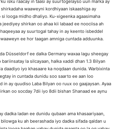
irku isku raacay in taasi ay suurtogelayso uun marka ay
o shirkadaha waaweyni kordhiyaan iskaashiga ay
o si looga midho dhaliyo. Ku-xigeenka agaasimaha
jeediyey shirkan oo ahaa kii labaad ee noociisa ah
shaqeeyaa ay suurtogal tahay in ay keento isbeddel
a waaweyn ee hor taagan amniga cuntada adduunka.
da Düsseldorf ee dalka Germany waxaa lagu sheegay
bariinsatay la silcayaan, halka xaddi dhan 1.3 Bilyan
la daadiyo iyo khasaare ka noqdaan dunida. Warbixinta
gtay in cuntada dunidu soo saarto ee aan loo
ayd in ay quudiso Laba Bilyan oo ruux oo gaajaysan. Ayaa
rkan oo socday 7dii iyo 8dii bishan Shanaad ee aynu
 ay dadka ladan ee dunidu qubaan ama khasaariyaan,
 bilowga ku ah beerashada iyo dadka sifada qaldan u
 inta looga baahan yahay dunida maanta oo la og yahay