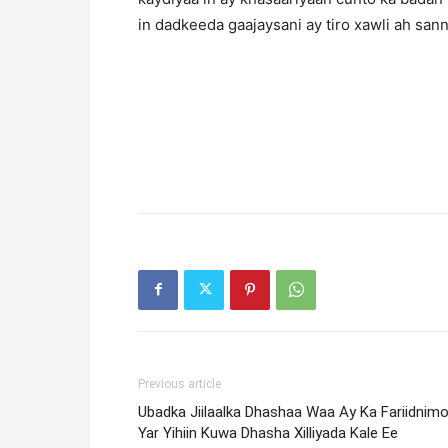
in dadkeeda gaajaysani ay tiro xawli ah sann
Previous article
Ubadka Jiilaalka Dhashaa Waa Ay Ka Fariidnim
Yar Yihiin Kuwa Dhasha Xilliyada Kale Ee