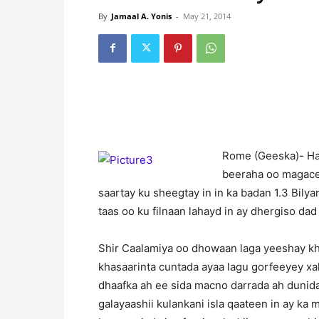
By
Jamaal A. Yonis
-
May 21, 2014
Rome (Geeska)- Ha
beeraha oo magace
saartay ku sheegtay in in ka badan 1.3 Bilya
taas oo ku filnaan lahayd in ay dhergiso da
Shir Caalamiya oo dhowaan laga yeeshay kh
khasaarinta cuntada ayaa lagu gorfeeyey xal
dhaafka ah ee sida macno darrada ah dunida
galayaashii kulankani isla qaateen in ay ka 