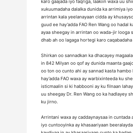
karo gaajada iyo faqriga, laakiin waxa uu sh
xukuumadaha dalalka dunida ka arrimiya iy
arrintan kala yeelanayaan cidda ay khusays
guud ee hay’adda FAO Ren Wang oo hadal ka 
ayaa sheegay in arrintan oo wada-jir looga 
dhab ah oo lagaga hortegi karo caqabadah
Shirkan oo sannadkan ka dhacayey magaala
in 842 Milyan oo qof ay dunida maanta gaajo 
oo ton oo cunto ahi ay sannad kasta hambo 
hay’adda FAO waxa ay warbixinteeda ku shee
isticmaalin si ki habbooni ay ku filnaan lah
uu sheegay Dr. Ren Wang oo ka hadlayey shi
ku jirno.
Arrintani waxa ay caddaynaysaa in cuntada
iyo cuntooyinka ay khasaariyaan beeralayda
kaydiyaa in ay khasaariyaan cunto ka badan