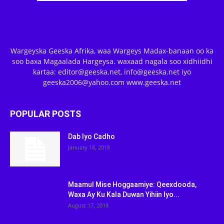
Wargeyska Geeska Afrika, waa Wargeys Madax-banaan oo ka
soo baxa Magaalada Hargeysa. waxaad nagala soo xidhiidhi
kartaa: editor@geeska.net, info@geeska.net iyo
geeska2006@yahoo.com www.geeska.net
POPULAR POSTS
Dab Iyo Cadho
January 18, 2018
Maamul Mise Hoggaamiye: Qeexdooda,
Waxa Ay Ku Kala Duwan Yihiin Iyo...
August 17, 2018