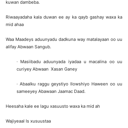
kuwan dambeba.
Riwaayadaha kala duwan ee ay ka qayb gashay waxa ka
mid ahaa
Waa Maadeys aduunyadu dadkuna way matalayaan oo uu
alifay Abwaan Sangub.
· Masiibadu aduunyada iyadaa u macalina oo uu
curiyey Abwaan Xasan Ganey
· Abaalku raggu geystiyo Ilowshiyo Haween oo uu
sameeyey Abawaan Jaamac Daad.
Heesaha kale ee lagu xasuusto waxa ka mid ah
Wajiyeaal Is xusuustaa