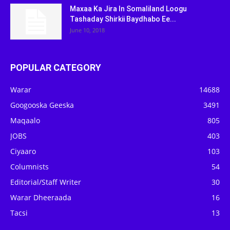
Maxaa Ka Jira In Somaliland Loogu
Tashaday Shirkii Baydhabo Ee...
June 10, 2018
POPULAR CATEGORY
Warar
14688
Googooska Geeska
3491
Maqaalo
805
JOBS
403
Ciyaaro
103
Columnists
54
Editorial/Staff Writer
30
Warar Dheeraada
16
Tacsi
13