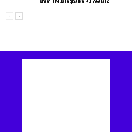
Israa’iil Mustaqbalka Ku Yeelato