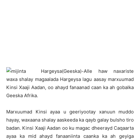
H
argeysa(Geeska)-Alle haw naxariste
waxa shalay magaalada Hargeysa lagu aasay marxuumad
Kinsi Xaaji Aadan, oo ahayd fanaanad caan ka ah gobalka
Geeska Afrika.
Marxuumad Kinsi ayaa u geeriyootay xanuun muddo
hayay, waxaana shalay aaskeeda ka qayb galay bulsho tiro
badan. Kinsi Xaaji Aadan oo ku magac dheerayd Caqaarta
ayaa ka mid ahayd fanaaniinta caanka ka ah geyiga