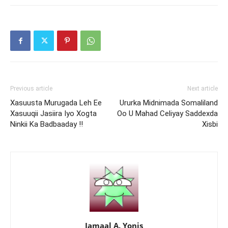
Previous article
Next article
Xasuusta Murugada Leh Ee
Ururka Midnimada Somaliland
Xasuuqii Jasiira Iyo Xogta
Oo U Mahad Celiyay Saddexda
Ninkii Ka Badbaaday !!
Xisbi
Jamaal A. Yonis