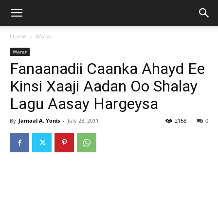
Home
Warar
Warar
Fanaanadii Caanka Ahayd Ee
Kinsi Xaaji Aadan Oo Shalay
Lagu Aasay Hargeysa
By
Jamaal A. Yonis
-
July 23, 2011
2168
0