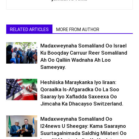
RELATED ARTICLES
MORE FROM AUTHOR
Madaxweynaha Somaliland Oo Israel
Ku Booqday Carruur Reer Somaliland
Ah Oo Qalliin Wadnaha Ah Loo
Sameeyay.
Heshiiska Maraykanka Iyo Iiraan:
Qoraalka Is-Afgaradka Oo La Soo
Saaray Iyo Xafladda Saxeexa Oo
Jimcaha Ka Dhacayso Switzerland.
Madaxweynaha Somaliland Oo
I24news U Sheegay: Kama Saarayno
Suurtagalnimada Saldhig Milateri Oo