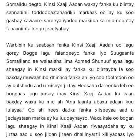
Somalidu degto. Kinsi Xaaji Aadan waxay fanka ku biirtay
sannadihii todddobaatanaadkii markaas oo ay ku soo
gashay xawaare sareeya iyadoo markiiba ka mid noqotay
fanaaniinta loogu jecelyahay.
Warbixin ku saabsan fanka Kinsi Xaaji Aadan oo lagu
qoray Bogga lagu falanqeeyo fanka iyo Suugaanta
Somaliland ee walaalaha Ilma Axmed Shunuuf ayaa lagu
sheegay in Kinsi markii ay fanka ku biirtayba la soo
baxday muwaahibo dhinaca fanka ah iyo cod toolmoon oo
ay bulshadu aad u xiisayn jirtay. Heesaha dareenka leh ee
boggaas lagu xusay inay Kinsi Xaaji Aadan ku caan
baxday waxa ka mid ah ‘Ana laanta ubaxa adaan kuu
lulayaa.” Oo ah hees dadka fanka xiiseeyaa aad u
jeclaystaan marka ay ku luuqaynayso. Waxa kale oo bogan
lagu sheegay in Kinsi Xaaji Aadan riwaayadaha ay ku
jirtaa aad u soo jiidan jireen dhallinyartii xilliyadaas iyo