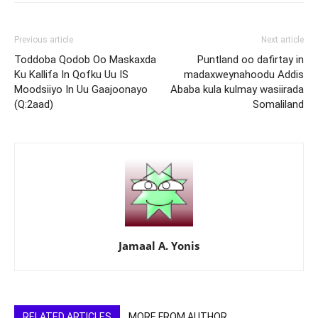
Previous article
Next article
Toddoba Qodob Oo Maskaxda
Puntland oo dafirtay in
Ku Kallifa In Qofku Uu IS
madaxweynahoodu Addis
Moodsiiyo In Uu Gaajoonayo
Ababa kula kulmay wasiirada
(Q:2aad)
Somaliland
Jamaal A. Yonis
RELATED ARTICLES
MORE FROM AUTHOR