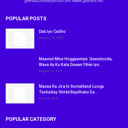
geeska2006@yahoo.com www.geeska.net
POPULAR POSTS
Dab Iyo Cadho
January 18, 2018
Maamul Mise Hoggaamiye: Qeexdooda,
Waxa Ay Ku Kala Duwan Yihiin Iyo...
August 17, 2018
Maxaa Ka Jira In Somaliland Loogu
Tashaday Shirkii Baydhabo Ee...
June 10, 2018
POPULAR CATEGORY