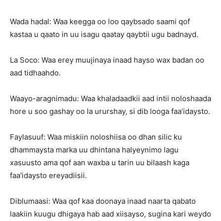
Wada hadal: Waa keegga oo loo qaybsado saami qof
kastaa u qaato in uu isagu qaatay qaybtii ugu badnayd.
La Soco: Waa erey muujinaya inaad hayso wax badan oo
aad tidhaahdo.
Waayo-aragnimadu: Waa khaladaadkii aad intii noloshaada
hore u soo gashay oo la ururshay, si dib looga faa’idaysto.
Faylasuuf: Waa miskiin noloshiisa oo dhan silic ku
dhammaysta marka uu dhintana halyeynimo lagu
xasuusto ama qof aan waxba u tarin uu bilaash kaga
faa'idaysto ereyadiisii.
Diblumaasi: Waa qof kaa doonaya inaad naarta qabato
laakiin kuugu dhigaya hab aad xiisayso, sugina kari weydo