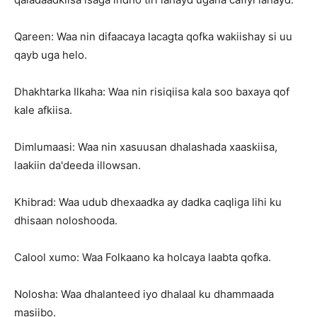
Qareen: Waa nin difaacaya lacagta qofka wakiishay si uu
qayb uga helo.
Dhakhtarka Ilkaha: Waa nin risiqiisa kala soo baxaya qof
kale afkiisa.
Dimlumaasi: Waa nin xasuusan dhalashada xaaskiisa,
laakiin da'deeda illowsan.
Khibrad: Waa udub dhexaadka ay dadka caqliga lihi ku
dhisaan noloshooda.
Calool xumo: Waa Folkaano ka holcaya laabta qofka.
Nolosha: Waa dhalanteed iyo dhalaal ku dhammaada
masiibo.