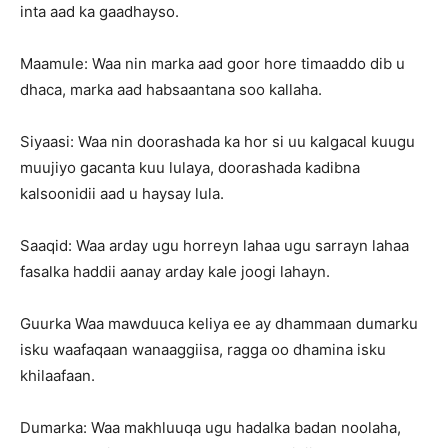
inta aad ka gaadhayso.
Maamule: Waa nin marka aad goor hore timaaddo dib u
dhaca, marka aad habsaantana soo kallaha.
Siyaasi: Waa nin doorashada ka hor si uu kalgacal kuugu
muujiyo gacanta kuu lulaya, doorashada kadibna
kalsoonidii aad u haysay lula.
Saaqid: Waa arday ugu horreyn lahaa ugu sarrayn lahaa
fasalka haddii aanay arday kale joogi lahayn.
Guurka Waa mawduuca keliya ee ay dhammaan dumarku
isku waafaqaan wanaaggiisa, ragga oo dhamina isku
khilaafaan.
Dumarka: Waa makhluuqa ugu hadalka badan noolaha,