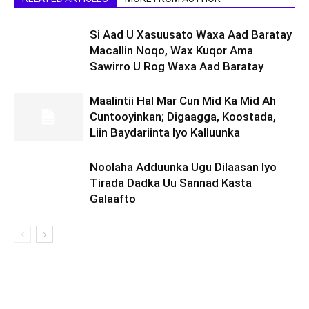
Si Aad U Xasuusato Waxa Aad Baratay
Macallin Noqo, Wax Kuqor Ama
Sawirro U Rog Waxa Aad Baratay
Maalintii Hal Mar Cun Mid Ka Mid Ah
Cuntooyinkan; Digaagga, Koostada,
Liin Baydariinta Iyo Kalluunka
Noolaha Adduunka Ugu Dilaasan Iyo
Tirada Dadka Uu Sannad Kasta
Galaafto