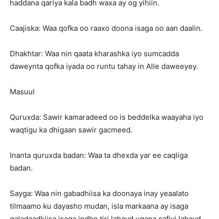
haddana qariya kala badh waxa ay og yihiin.
Caajiska: Waa qofka oo raaxo doona isaga oo aan daalin.
Dhakhtar: Waa nin qaata kharashka iyo sumcadda
daweynta qofka iyada oo runtu tahay in Alle daweeyey.
Masuul
Quruxda: Sawir kamaradeed oo is beddelka waayaha iyo
waqtigu ka dhigaan sawir gacmeed.
Inanta quruxda badan: Waa ta dhexda yar ee caqliga
badan.
Sayga: Waa nin gabadhiisa ka doonaya inay yeaalato
tilmaamo ku dayasho mudan, isla markaana ay isaga
qaladaadkiisa isaga indho tiri lahayd ugana cafiyi lahayd.