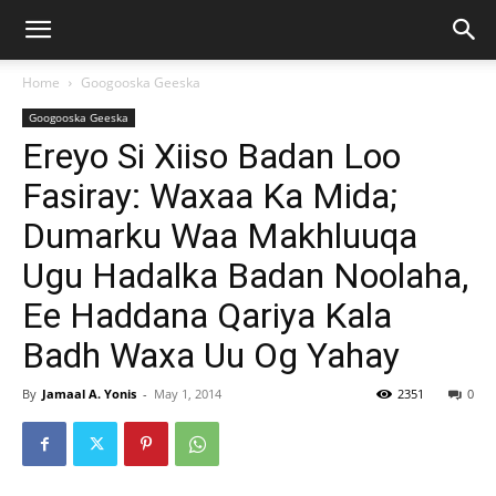
Home
Googooska Geeska
Googooska Geeska
Ereyo Si Xiiso Badan Loo
Fasiray: Waxaa Ka Mida;
Dumarku Waa Makhluuqa
Ugu Hadalka Badan Noolaha,
Ee Haddana Qariya Kala
Badh Waxa Uu Og Yahay
By
Jamaal A. Yonis
-
May 1, 2014
2351
0