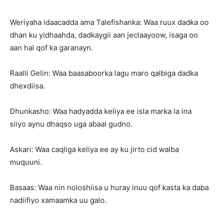
Weriyaha idaacadda ama Talefishanka: Waa ruux dadka oo
dhan ku yidhaahda, dadkaygii aan jeclaayoow, isaga oo
aan hal qof ka garanayn.
Raalli Gelin: Waa baasaboorka lagu maro qalbiga dadka
dhexdiisa.
Dhunkasho: Waa hadyadda keliya ee isla marka la ina
siiyo aynu dhaqso uga abaal gudno.
Askari: Waa caqliga keliya ee ay ku jirto cid walba
muquuni.
Basaas: Waa nin noloshiisa u huray inuu qof kasta ka daba
nadiifiyo xamaamka uu galo.