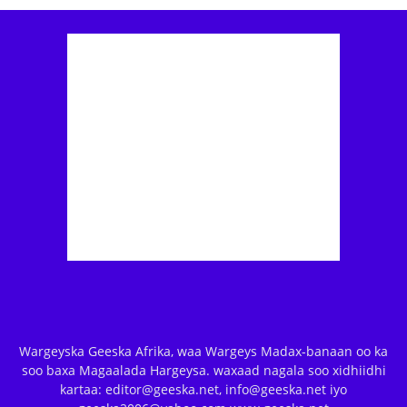
Wargeyska Geeska Afrika, waa Wargeys Madax-banaan oo ka
soo baxa Magaalada Hargeysa. waxaad nagala soo xidhiidhi
kartaa: editor@geeska.net, info@geeska.net iyo