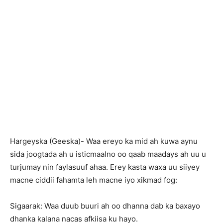
H
argeyska (Geeska)- Waa ereyo ka mid ah kuwa aynu
sida joogtada ah u isticmaalno oo qaab maadays ah uu u
turjumay nin faylasuuf ahaa. Erey kasta waxa uu siiyey
macne ciddii fahamta leh macne iyo xikmad fog:
Sigaarak: Waa duub buuri ah oo dhanna dab ka baxayo
dhanka kalana nacas afkiisa ku hayo.