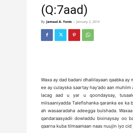
(Q:7aad)
By
Jamaal A. Yonis
-
January 2, 2014
W
axa ay dad badani dhaliilayaan qaabka ay
ee ay culayska saartay hay’ado aan muhiim 
lacag aad u yar u qoondaysay, tusaa
miisaaniyadda Talefishanka qaranka ee ka 
ah wasaaradaha adeegga bulshada. Waxaa 
qandaraasyadii dowladdu bixinaysay oo 
qaarna kuba tilmaamaan naas nuujin iyo cid j