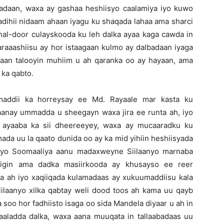
aadaan, waxa ay gashaa heshiisyo caalamiya iyo kuwo
adihii nidaam ahaan iyagu ku shaqada lahaa ama sharci
o hal-door culayskooda ku leh dalka ayaa kaga cawda in
aaashiisu ay hor istaagaan kulmo ay dalbadaan iyaga
aan talooyin muhiim u ah qaranka oo ay hayaan, ama
 ka qabto.
maddii ka horreysay ee Md. Rayaale mar kasta ku
o aanay ummadda u sheegayn waxa jira ee runta ah, iyo
 ayaaba ka sii dheereeyey, waxa ay mucaaradku ku
ada uu la qaato dunida oo ay ka mid yihiin heshiisyada
 iyo Soomaaliya aanu madaxweyne Siilaanyo marnaba
higin ama dadka masiirkooda ay khusayso ee reer
a ah iyo xaqiiqada kulamadaas ay xukuumaddiisu kala
iilaanyo xilka qabtay weli dood toos ah kama uu qayb
 soo hor fadhiisto isaga oo sida Mandela diyaar u ah in
 xaaladda dalka, waxa aana muuqata in tallaabadaas uu