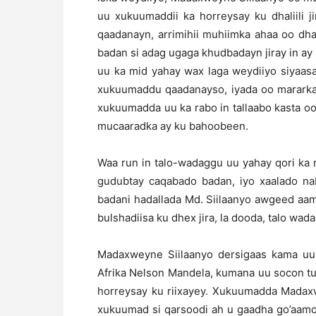
uu xukuumaddii ka horreysay ku dhaliili j
qaadanayn, arrimihii muhiimka ahaa oo dha
badan si adag ugaga khudbadayn jiray in ay 
uu ka mid yahay wax laga weydiiyo siyaas
xukuumaddu qaadanayso, iyada oo mararka q
xukuumadda uu ka rabo in tallaabo kasta oo 
mucaaradka ay ku bahoobeen.
Waa run in talo-wadaggu uu yahay qori ka 
gudubtay caqabado badan, iyo xaalado na
badani hadallada Md. Siilaanyo awgeed aa
bulshadiisa ku dhex jira, la dooda, talo wa
Madaxweyne Siilaanyo dersigaas kama uu
Afrika Nelson Mandela, kumana uu socon tu
horreysay ku riixayey. Xukuumadda Madaxw
xukuumad si qarsoodi ah u gaadha go’aamo 