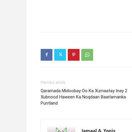
Previous article
Qaramada Midoobay Oo Ka Xumaatay Inay 2
Xubnood Haween Ka Noqdaan Baarlamanka
Puntland
Jamaal A. Yonis