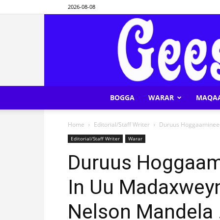
2026-08-08
BOGGA
WARAR
MAQA
Home
Editorial/Staff Writer
Duruus Hoggaamineed 
Editorial/Staff Writer
Warar
Duruus Hoggaami
In Uu Madaxweyn
Nelson Mandela .