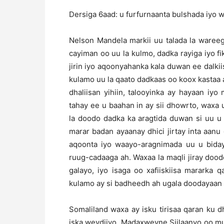
Dersiga 6aad: u furfurnaanta bulshada iyo 
Nelson Mandela markii uu talada la waree
cayiman oo uu la kulmo, dadka rayiga iyo fi
jirin iyo aqoonyahanka kala duwan ee dalk
kulamo uu la qaato dadkaas oo koox kastaa 
dhaliisan yihiin, talooyinka ay hayaan i
tahay ee u baahan in ay sii dhowrto, waxa 
la doodo dadka ka aragtida duwan si uu u
marar badan ayaanay dhici jirtay inta aan
aqoonta iyo waayo-aragnimada uu u bidayo
ruug-cadaaga ah. Waxaa la maqli jiray doo
galayo, iyo isaga oo xafiiskiisa mararka
kulamo ay si badheedh ah ugala doodayaan 
Somaliland waxa ay isku tirisaa qaran ku 
iska weydiiyo, Madaxweyne Siilaanyo oo 