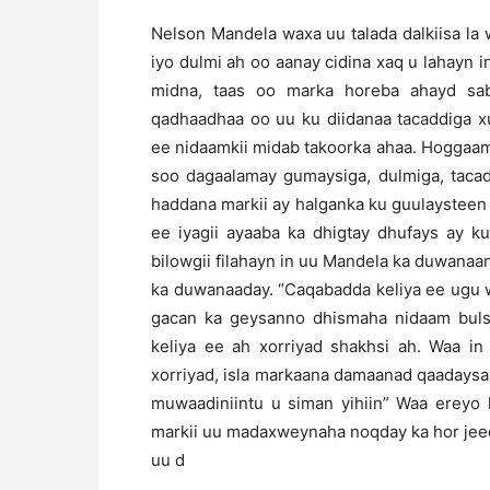
Nelson Mandela waxa uu talada dalkiisa la 
iyo dulmi ah oo aanay cidina xaq u lahayn in
midna, taas oo marka horeba ahayd sab
qadhaadhaa oo uu ku diidanaa tacaddiga x
ee nidaamkii midab takoorka ahaa. Hoggaam
soo dagaalamay gumaysiga, dulmiga, tacadd
haddana markii ay halganka ku guulaystee
ee iyagii ayaaba ka dhigtay dhufays ay k
bilowgii filahayn in uu Mandela ka duwan
ka duwanaaday. “Caqabadda keliya ee ugu 
gacan ka geysanno dhismaha nidaam buls
keliya ee ah xorriyad shakhsi ah. Waa 
xorriyad, isla markaana damaanad qaadays
muwaadiniintu u siman yihiin” Waa ereyo
markii uu madaxweynaha noqday ka hor jee
uu d