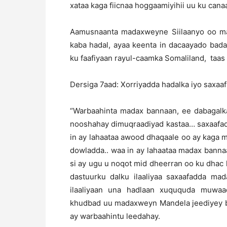
xataa kaga fiicnaa hoggaamiyihii uu ku can
Aamusnaanta madaxweyne Siilaanyo oo ma
kaba hadal, ayaa keenta in dacaayado badan
ku faafiyaan rayul-caamka Somaliland, taas
Dersiga 7aad: Xorriyadda hadalka iyo saxaa
“Warbaahinta madax bannaan, ee dabagalka
nooshahay dimuqraadiyad kastaa… saxaafadd
in ay lahaataa awood dhaqaale oo ay kaga 
dowladda.. waa in ay lahaataa madax banna
si ay ugu u noqot mid dheerran oo ku dhac l
dastuurku dalku ilaaliyaa saxaafadda ma
ilaaliyaan una hadlaan xuququda muwaa
khudbad uu madaxweyn Mandela jeediyey bi
ay warbaahintu leedahay.