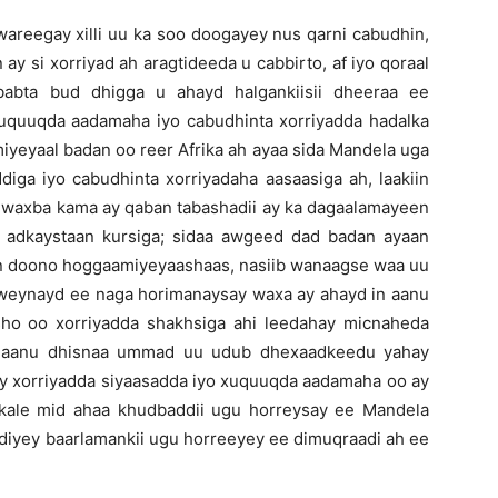
wareegay xilli uu ka soo doogayey nus qarni cabudhin,
 ay si xorriyad ah aragtideeda u cabbirto, af iyo qoraal
abta bud dhigga u ahayd halgankiisii dheeraa ee
uquuqda aadamaha iyo cabudhinta xorriyadda hadalka
iyeyaal badan oo reer Afrika ah ayaa sida Mandela uga
iga iyo cabudhinta xorriyadaha aasaasiga ah, laakiin
n waxba kama ay qaban tabashadii ay ka dagaalamayeen
u adkaystaan kursiga; sidaa awgeed dad badan ayaan
aan doono hoggaamiyeyaashaas, nasiib wanaagse waa uu
weynayd ee naga horimanaysay waxa ay ahayd in aanu
ho oo xorriyadda shakhsiga ahi leedahay micnaheda
in aanu dhisnaa ummad uu udub dhexaadkeedu yahay
ay xorriyadda siyaasadda iyo xuquuqda aadamaha oo ay
 kale mid ahaa khudbaddii ugu horreysay ee Mandela
diyey baarlamankii ugu horreeyey ee dimuqraadi ah ee