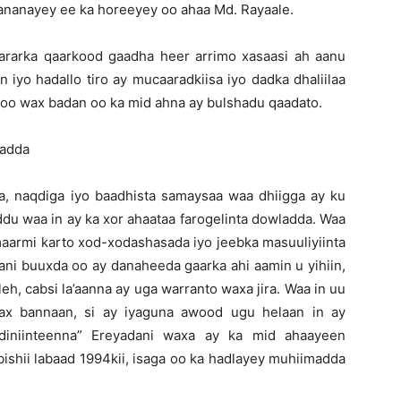
aananayey ee ka horeeyey oo ahaa Md. Rayaale.
rarka qaarkood gaadha heer arrimo xasaasi ah aanu
 iyo hadallo tiro ay mucaaradkiisa iyo dadka dhaliilaa
 oo wax badan oo ka mid ahna ay bulshadu qaadato.
fadda
, naqdiga iyo baadhista samaysaa waa dhiigga ay ku
u waa in ay ka xor ahaataa farogelinta dowladda. Waa
maarmi karto xod-xodashasada iyo jeebka masuuliyiinta
ani buuxda oo ay danaheeda gaarka ahi aamin u yihiin,
eh, cabsi la’aanna ay uga warranto waxa jira. Waa in uu
dax bannaan, si ay iyaguna awood ugu helaan in ay
diniinteenna” Ereyadani waxa ay ka mid ahaayeen
shii labaad 1994kii, isaga oo ka hadlayey muhiimadda