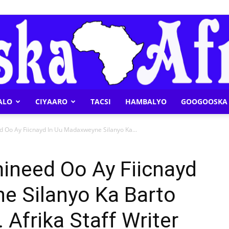
ALO
CIYAARO
TACSI
HAMBALYO
GOOGOOSKA 
Geeska
Oo Ay Fiicnayd In Uu Madaxweyne Silanyo Ka...
need Oo Ay Fiicnayd
e Silanyo Ka Barto
Afrika
 Afrika Staff Writer