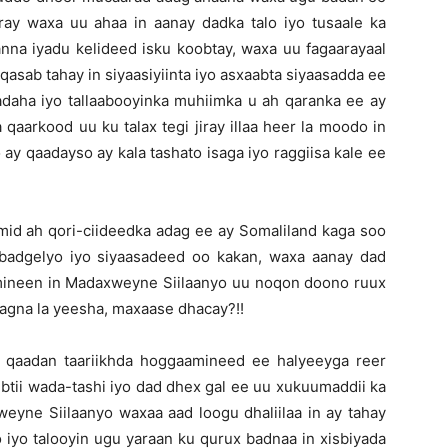
iray waxa uu ahaa in aanay dadka talo iyo tusaale ka
nna iyadu kelideed isku koobtay, waxa uu fagaarayaal
qasab tahay in siyaasiyiinta iyo asxaabta siyaasadda ee
adaha iyo tallaabooyinka muhiimka u ah qaranka ee ay
aarkood uu ku talax tegi jiray illaa heer la moodo in
ay qaadayso ay kala tashato isaga iyo raggiisa kale ee
mid ah qori-ciideedka adag ee ay Somaliland kaga soo
badgelyo iyo siyaasadeed oo kakan, waxa aanay dad
mineen in Madaxweyne Siilaanyo uu noqon doono ruux
daagna la yeesha, maxaase dhacay?!!
 qaadan taariikhda hoggaamineed ee halyeeyga reer
btii wada-tashi iyo dad dhex gal ee uu xukuumaddii ka
eyne Siilaanyo waxaa aad loogu dhaliilaa in ay tahay
iyo talooyin ugu yaraan ku qurux badnaa in xisbiyada