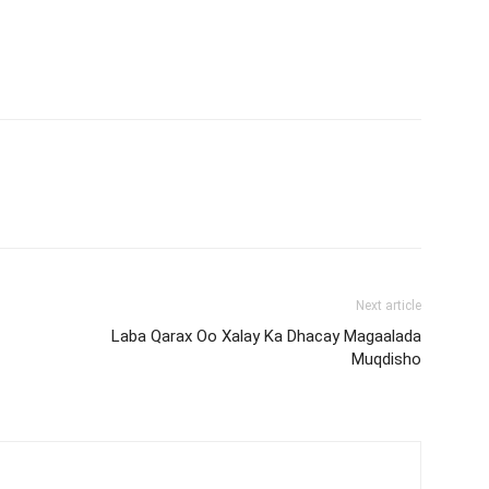
Next article
Laba Qarax Oo Xalay Ka Dhacay Magaalada
Muqdisho