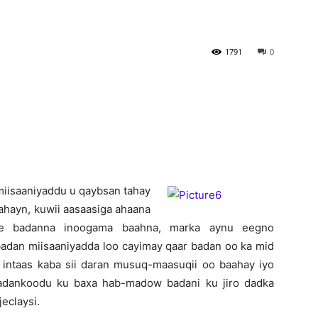
Newspaper
1791
0
 miisaaniyaddu u qaybsan tahay
ahayn, kuwii aasaasiga ahaana
le badanna inoogama baahna, marka aynu eegno
badan miisaaniyadda loo cayimay qaar badan oo ka mid
intaas kaba sii daran musuq-maasuqii oo baahay iyo
badankoodu ku baxa hab-madow badani ku jiro dadka
eclaysi.