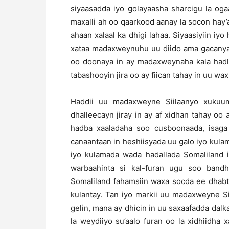
siyaasadda iyo golayaasha sharcigu la og
maxalli ah oo qaarkood aanay la socon hay’
ahaan xalaal ka dhigi lahaa. Siyaasiyiin iy
xataa madaxweynuhu uu diido ama gacanyar
oo doonaya in ay madaxweynaha kala hadl
tabashooyin jira oo ay fiican tahay in uu wax
Haddii uu madaxweyne Siilaanyo xukuu
dhalleecayn jiray in ay af xidhan tahay o
hadba xaaladaha soo cusboonaada, isaga
canaantaan in heshiisyada uu galo iyo kulam
iyo kulamada wada hadallada Somaliland
warbaahinta si kal-furan ugu soo band
Somaliland fahamsiin waxa socda ee dhabt
kulantay. Tan iyo markii uu madaxweyne S
gelin, mana ay dhicin in uu saxaafadda dalka
la weydiiyo su’aalo furan oo la xidhiidha