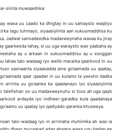
war-siinta muwaaidnka:
gay waxa uu caado ka dhigtay in uu samaysto waqtiyo
kirka lagu tuhmayo, siyaasiyiinta aan xukuumaddiisa ku
iisa. Jadwal sannadeedka madaxweynaha waxaa ku jiray
ay gaarkeeda tahay, si uu uga waraysto wax yaabaha ay
yo meelaha ay u arkaan in xukuumaddiisu ay u xooggan
uu lahaa talo wadaag iyo welib mararka qaarkood in uu
 tuso saxnaanta siyaasadda ama go’aamada uu qaatay,
u go’aamada qaar qaadan in uu kulamo la yeesho dadka
 arrinta uu go’aanka ka qaadanayo iyo siyaasiyiinta
do talefishan oo uu madaxweynuhu si toos ah uga qayb
 qaarkood ardayda iyo indheer-garadka kula qaadanaya
go’aamo uu qaatay iyo qadiyado qaranka khuseeya.
dhisan talo-wadaag iyo in arrimaha muhiimka ah wax la
muddo dheer mucaarad adag ahaana waxa ugu badan ee